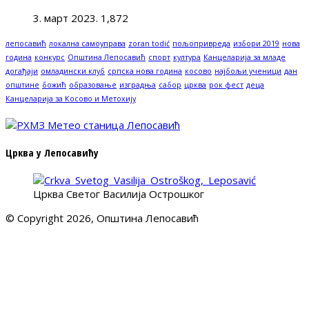
3. март 2023.
1,872
лепосавић
локална самоуправа
zoran todić
пољопривреда
избори 2019
нова
година
конкурс
Општина Лепосавић
спорт
култура
Канцеларија за младе
догађаји
омладински клуб
српска нова година
косово
најбољи ученици
дан
општине
божић
образовање
изградња
сабор
црква
рок фест
деца
Канцеларија за Косово и Метохију
Црква у Лепосавићу
Црква Светог Василија Острошког
© Copyright 2026, Општина Лепосавић