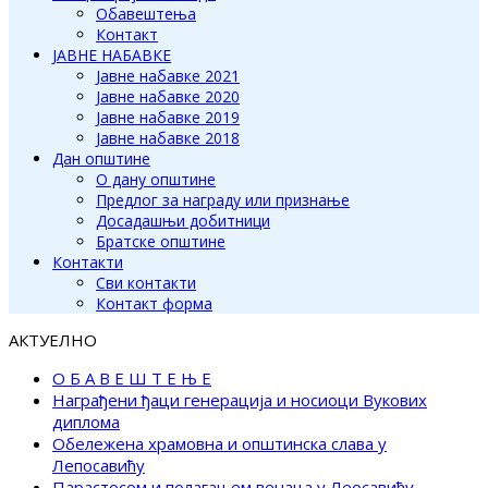
Обавештења
Контакт
ЈАВНЕ НАБАВКЕ
Јавне набавке 2021
Јавне набавке 2020
Јавне набавке 2019
Јавне набавке 2018
Дан општине
О дану општине
Предлог за награду или признање
Досадашњи добитници
Братске општине
Контакти
Сви контакти
Контакт форма
АКТУЕЛНО
О Б А В Е Ш Т Е Њ Е
Награђени ђаци генерација и носиоци Вукових
диплома
Обележена храмовна и општинска слава у
Лепосавићу
Парастосом и полагањем венаца у Леосавићу