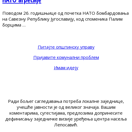
Поводом 26. годишњице од почетка НАТО бомбардовања
на Савезну Републику Југославију, код споменика Палим
борцима …
Питајте општинску управу
Пријавите комунални проблем
Имам идеју
Ради бољег сагледавања потреба локалне заједнице,
учешће јавности је од великог значаја. Вашим
коментарима, сугестијама, предлозима допринесите
дефинисању заједничке визије уређења центра насеља
Лепосавић.