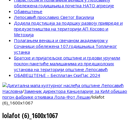
обележена годишњица почетка НАТО агресије
Обавештење
Лепосавић прославио Светог Василија
Додела подстицаја за подршку развоју привреде и
предузетништва на територији АП Косово и
Метохија
Полагањем венаца и свечаном академијом у
Сочаници обележена 107.годишњица Топличког
устанка
Братске и пријатељске општине и грдови уручили
поклон пакетиће малишанима из предшколских
установа на територији општине Лепосавић
ОБАВЕШТЕЊЕ – Бесплатан СкиПас 2024
Насловна
/
Заменик директора Канцеларије за КиМ обишао
погон фабрике откивака Лола-Фот Лешак
/
lolafot
(6)_1600x1067
lolafot (6)_1600x1067