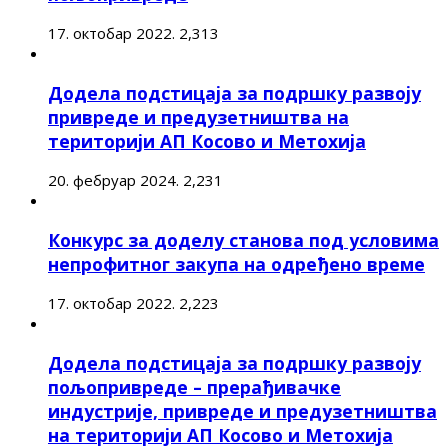
17. октобар 2022.
2,313
Додела подстицаја за подршку развоју
привреде и предузетништва на
територији АП Косово и Метохија
20. фебруар 2024.
2,231
Конкурс за доделу станова под условима
непрофитног закупа на одређено време
17. октобар 2022.
2,223
Додела подстицаја за подршку развоју
пољопривреде – прерађивачке
индустрије, привреде и предузетништва
на територији АП Косово и Метохија