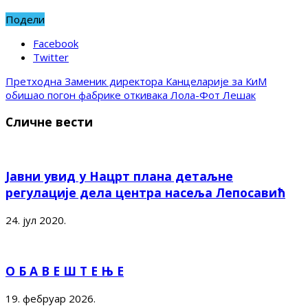
Подели
Facebook
Twitter
Претходна
Заменик директора Канцеларије за КиМ
обишао погон фабрике откивака Лола-Фот Лешак
Сличне вести
Јавни увид у Нацрт плана детаљне
регулације дела центра насеља Лепосавић
24. јул 2020.
О Б А В Е Ш Т Е Њ Е
19. фебруар 2026.