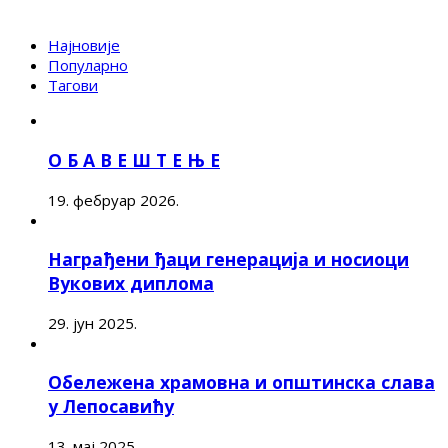
Најновије
Популарно
Тагови
О Б А В Е Ш Т Е Њ Е
19. фебруар 2026.
Награђени ђаци генерација и носиоци
Вукових диплома
29. јун 2025.
Обележена храмовна и општинска слава
у Лепосавићу
13. мај 2025.