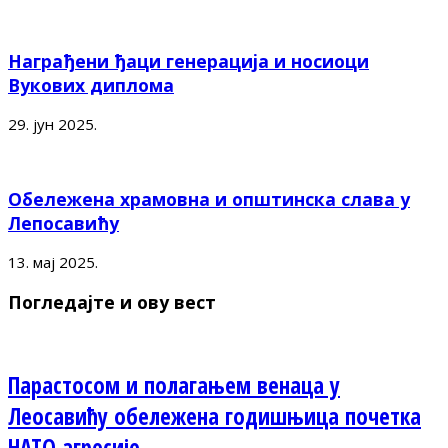
Награђени ђаци генерација и носиоци
Вукових диплома
29. јун 2025.
Обележена храмовна и општинска слава у
Лепосавићу
13. мај 2025.
Погледајте и ову вест
Парастосом и полагањем венаца у
Леосавићу обележена годишњица почетка
НАТО агресије