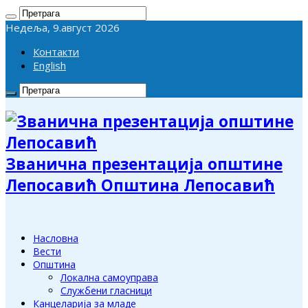
Недеља, 9.август 2026
Контакти
English
Званична презентација општине
Лепосавић Општина Лепосавић
Насловна
Вести
Општина
Локална самоуправа
Службени гласници
Канцеларија за младе