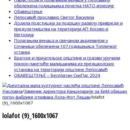
обележена годишњица почетка НАТО агресије
Обавештење
Лепосавић прославио Светог Василија
Додела подстицаја за подршку развоју привреде и
предузетништва на територији АП Косово и
Метохија
Полагањем венаца и свечаном академијом у
Сочаници обележена 107.годишњица Топличког
устанка
Братске и пријатељске општине и грдови уручили
поклон пакетиће малишанима из предшколских
установа на територији општине Лепосавић
ОБАВЕШТЕЊЕ – Бесплатан СкиПас 2024
Насловна
/
Заменик директора Канцеларије за КиМ обишао
погон фабрике откивака Лола-Фот Лешак
/
lolafot
(9)_1600x1067
lolafot (9)_1600x1067