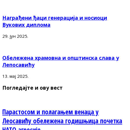
Награђени ђаци генерација и носиоци
Вукових диплома
29. јун 2025.
Обележена храмовна и општинска слава у
Лепосавићу
13. мај 2025.
Погледајте и ову вест
Парастосом и полагањем венаца у
Леосавићу обележена годишњица почетка
НАТО агресије