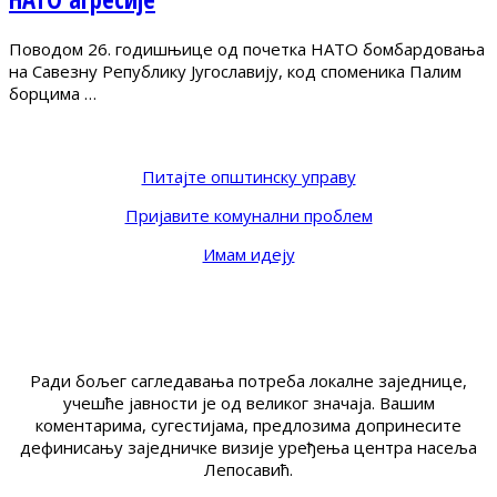
Поводом 26. годишњице од почетка НАТО бомбардовања
на Савезну Републику Југославију, код споменика Палим
борцима …
Питајте општинску управу
Пријавите комунални проблем
Имам идеју
Ради бољег сагледавања потреба локалне заједнице,
учешће јавности је од великог значаја. Вашим
коментарима, сугестијама, предлозима допринесите
дефинисању заједничке визије уређења центра насеља
Лепосавић.