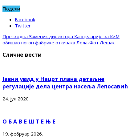
Подели
Facebook
Twitter
Претходна
Заменик директора Канцеларије за КиМ
обишао погон фабрике откивака Лола-Фот Лешак
Сличне вести
Јавни увид у Нацрт плана детаљне
регулације дела центра насеља Лепосавић
24. јул 2020.
О Б А В Е Ш Т Е Њ Е
19. фебруар 2026.