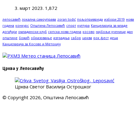
3. март 2023.
1,872
лепосавић
локална самоуправа
zoran todić
пољопривреда
избори 2019
нова
година
конкурс
Општина Лепосавић
спорт
култура
Канцеларија за младе
догађаји
омладински клуб
српска нова година
косово
најбољи ученици
дан
општине
божић
образовање
изградња
сабор
црква
рок фест
деца
Канцеларија за Косово и Метохију
Црква у Лепосавићу
Црква Светог Василија Острошког
© Copyright 2026, Општина Лепосавић