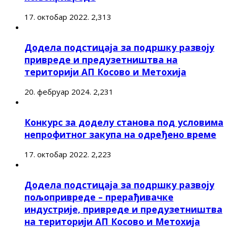
17. октобар 2022.
2,313
Додела подстицаја за подршку развоју
привреде и предузетништва на
територији АП Косово и Метохија
20. фебруар 2024.
2,231
Конкурс за доделу станова под условима
непрофитног закупа на одређено време
17. октобар 2022.
2,223
Додела подстицаја за подршку развоју
пољопривреде – прерађивачке
индустрије, привреде и предузетништва
на територији АП Косово и Метохија