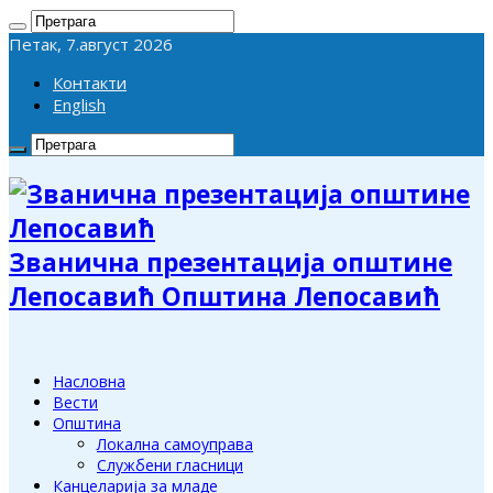
Петак, 7.август 2026
Контакти
English
Званична презентација општине
Лепосавић Општина Лепосавић
Насловна
Вести
Општина
Локална самоуправа
Службени гласници
Канцеларија за младе