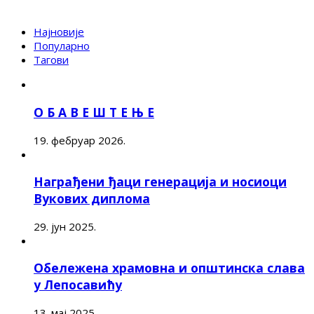
Најновије
Популарно
Тагови
О Б А В Е Ш Т Е Њ Е
19. фебруар 2026.
Награђени ђаци генерација и носиоци
Вукових диплома
29. јун 2025.
Обележена храмовна и општинска слава
у Лепосавићу
13. мај 2025.