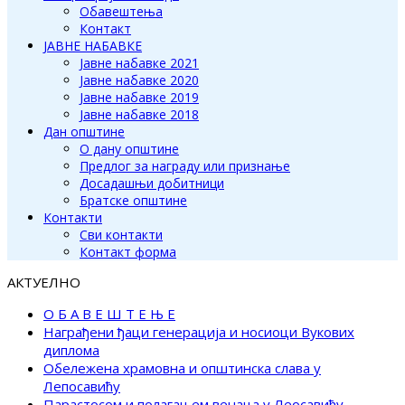
Обавештења
Контакт
ЈАВНЕ НАБАВКЕ
Јавне набавке 2021
Јавне набавке 2020
Јавне набавке 2019
Јавне набавке 2018
Дан општине
О дану општине
Предлог за награду или признање
Досадашњи добитници
Братске општине
Контакти
Сви контакти
Контакт форма
АКТУЕЛНО
О Б А В Е Ш Т Е Њ Е
Награђени ђаци генерација и носиоци Вукових
диплома
Обележена храмовна и општинска слава у
Лепосавићу
Парастосом и полагањем венаца у Леосавићу