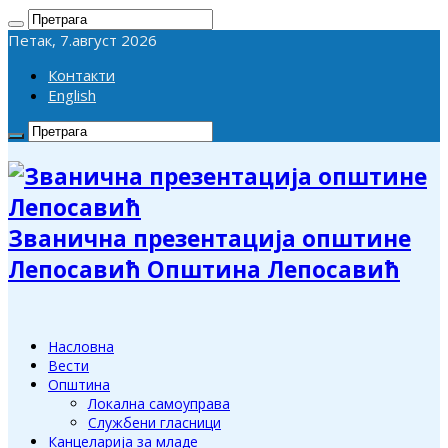
Петак, 7.август 2026
Контакти
English
Званична презентација општине
Лепосавић Општина Лепосавић
Насловна
Вести
Општина
Локална самоуправа
Службени гласници
Канцеларија за младе