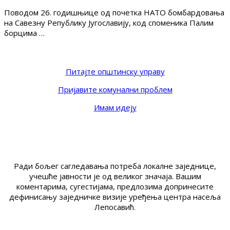
Поводом 26. годишњице од почетка НАТО бомбардовања
на Савезну Републику Југославију, код споменика Палим
борцима …
Питајте општинску управу
Пријавите комунални проблем
Имам идеју
Ради бољег сагледавања потреба локалне заједнице,
учешће јавности је од великог значаја. Вашим
коментарима, сугестијама, предлозима допринесите
дефинисању заједничке визије уређења центра насеља
Лепосавић.