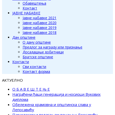
Обавештења
Контакт
ЈАВНЕ НАБАВКЕ
Јавне набавке 2021
Јавне набавке 2020
Јавне набавке 2019
Јавне набавке 2018
Дан општине
О дану општине
Предлог за награду или признање
Досадашњи добитници
Братске општине
Контакти
Сви контакти
Контакт форма
АКТУЕЛНО
О Б А В Е Ш Т Е Њ Е
Награђени ђаци генерација и носиоци Вукових
диплома
Обележена храмовна и општинска слава у
Лепосавићу
Парастосом и полагањем венаца у Леосавићу