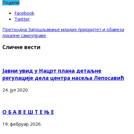
Подели
Facebook
Twitter
Претходна
Запошљавање младих приоритет и обавеза
локалне самоуправе
Сличне вести
Јавни увид у Нацрт плана детаљне
регулације дела центра насеља Лепосавић
24. јул 2020.
О Б А В Е Ш Т Е Њ Е
19. фебруар 2026.