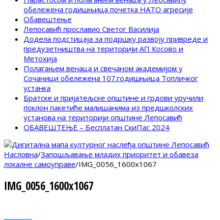
обележена годишњица почетка НАТО агресије
Обавештење
Лепосавић прославио Светог Василија
Додела подстицаја за подршку развоју привреде и
предузетништва на територији АП Косово и
Метохија
Полагањем венаца и свечаном академијом у
Сочаници обележена 107.годишњица Топличког
устанка
Братске и пријатељске општине и грдови уручили
поклон пакетиће малишанима из предшколских
установа на територији општине Лепосавић
ОБАВЕШТЕЊЕ – Бесплатан СкиПас 2024
Насловна
/
Запошљавање младих приоритет и обавеза
локалне самоуправе
/
IMG_0056_1600x1067
IMG_0056_1600x1067