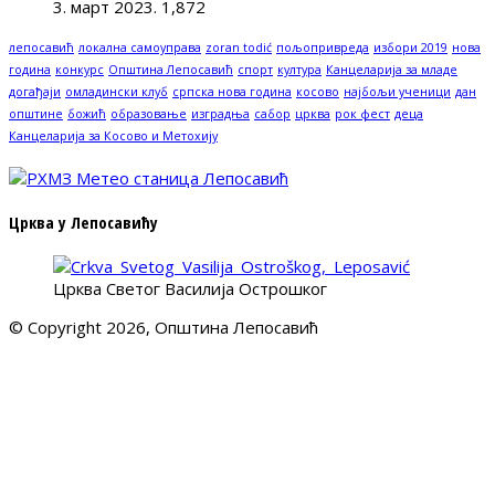
3. март 2023.
1,872
лепосавић
локална самоуправа
zoran todić
пољопривреда
избори 2019
нова
година
конкурс
Општина Лепосавић
спорт
култура
Канцеларија за младе
догађаји
омладински клуб
српска нова година
косово
најбољи ученици
дан
општине
божић
образовање
изградња
сабор
црква
рок фест
деца
Канцеларија за Косово и Метохију
Црква у Лепосавићу
Црква Светог Василија Острошког
© Copyright 2026, Општина Лепосавић