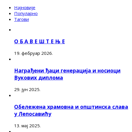
Најновије
Популарно
Тагови
О Б А В Е Ш Т Е Њ Е
19. фебруар 2026.
Награђени ђаци генерација и носиоци
Вукових диплома
29. јун 2025.
Обележена храмовна и општинска слава
у Лепосавићу
13. мај 2025.