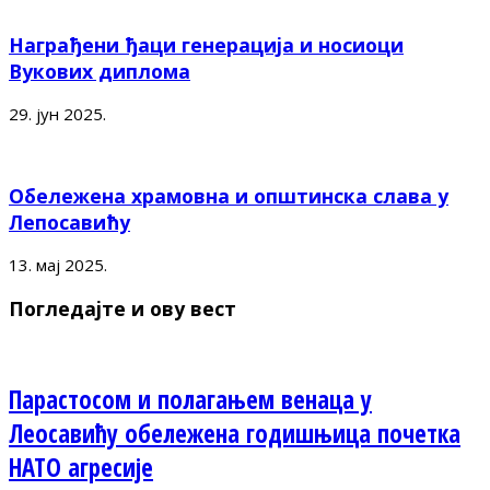
Награђени ђаци генерација и носиоци
Вукових диплома
29. јун 2025.
Обележена храмовна и општинска слава у
Лепосавићу
13. мај 2025.
Погледајте и ову вест
Парастосом и полагањем венаца у
Леосавићу обележена годишњица почетка
НАТО агресије