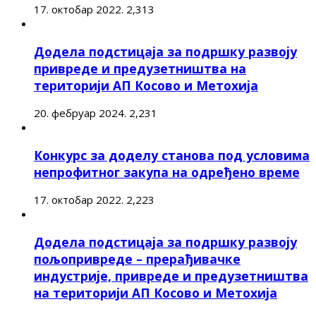
17. октобар 2022.
2,313
Додела подстицаја за подршку развоју
привреде и предузетништва на
територији АП Косово и Метохија
20. фебруар 2024.
2,231
Конкурс за доделу станова под условима
непрофитног закупа на одређено време
17. октобар 2022.
2,223
Додела подстицаја за подршку развоју
пољопривреде – прерађивачке
индустрије, привреде и предузетништва
на територији АП Косово и Метохија