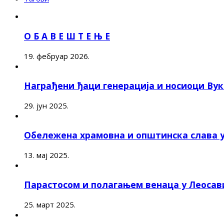
О Б А В Е Ш Т Е Њ Е
19. фебруар 2026.
Награђени ђаци генерација и носиоци Ву
29. јун 2025.
Обележена храмовна и општинска слава 
13. мај 2025.
Парастосом и полагањем венаца у Леоса
25. март 2025.