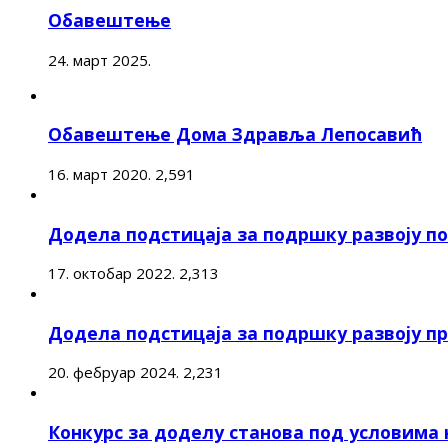
Обавештење
24. март 2025.
Обавештење Дома Здравља Лепосавић
16. март 2020.
2,591
Додела подстицаја за подршку развоју 
17. октобар 2022.
2,313
Додела подстицаја за подршку развоју п
20. фебруар 2024.
2,231
Конкурс за доделу станова под условима