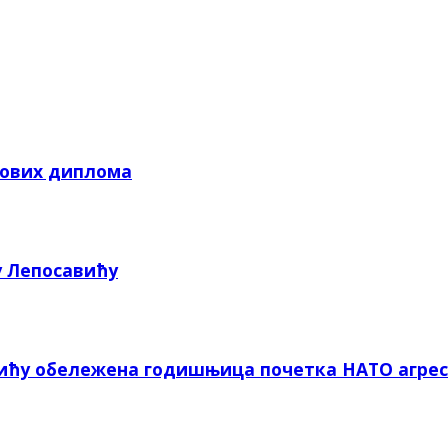
кових диплома
у Лепосавићу
вићу обележена годишњица почетка НАТО агрес