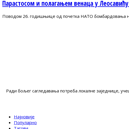
Парастосом и полагањем венаца у Леосавићу
Поводом 26. годишњице од почетка НАТО бомбардовања на 
Ради бољег сагледавања потреба локалне заједнице, учеш
Најновије
Популарно
Тагови