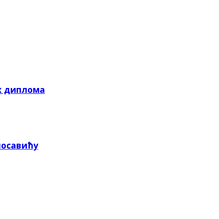
х диплома
посавићу