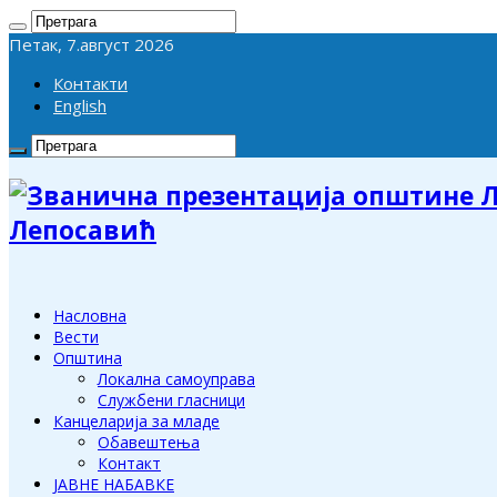
Петак, 7.август 2026
Контакти
English
Лепосавић
Насловна
Вести
Општина
Локална самоуправа
Службени гласници
Канцеларија за младе
Обавештења
Контакт
ЈАВНЕ НАБАВКЕ