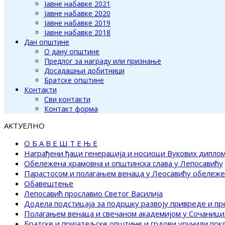
Јавне набавке 2021
Јавне набавке 2020
Јавне набавке 2019
Јавне набавке 2018
Дан општине
О дану општине
Предлог за награду или признање
Досадашњи добитници
Братске општине
Контакти
Сви контакти
Контакт форма
АКТУЕЛНО
О Б А В Е Ш Т Е Њ Е
Награђени ђаци генерација и носиоци Вукових дипло
Обележена храмовна и општинска слава у Лепосавићу
Парастосом и полагањем венаца у Леосавићу обележ
Обавештење
Лепосавић прославио Светог Василија
Додела подстицаја за подршку развоју привреде и п
Полагањем венаца и свечаном академијом у Сочаници
Братске и пријатељске општине и грдови уручили по