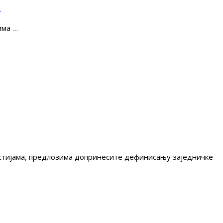
е
има …
гестијама, предлозима допринесите дефинисању заједничке