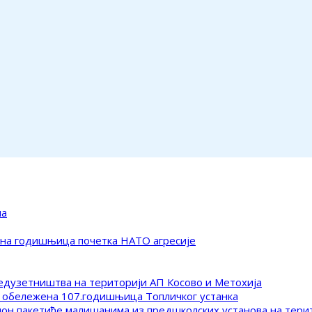
ма
ена годишњица почетка НАТО агресије
редузетништва на територији АП Косово и Метохија
 обележена 107.годишњица Топличког устанка
клон пакетиће малишанима из предшколских установа на тер