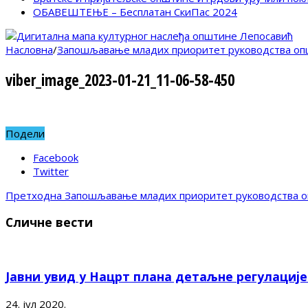
ОБАВЕШТЕЊЕ – Бесплатан СкиПас 2024
Насловна
/
Запошљавање младих приоритет руководства оп
viber_image_2023-01-21_11-06-58-450
Подели
Facebook
Twitter
Претходна
Запошљавање младих приоритет руководства о
Сличне вести
Јавни увид у Нацрт плана детаљне регулациј
24. јул 2020.