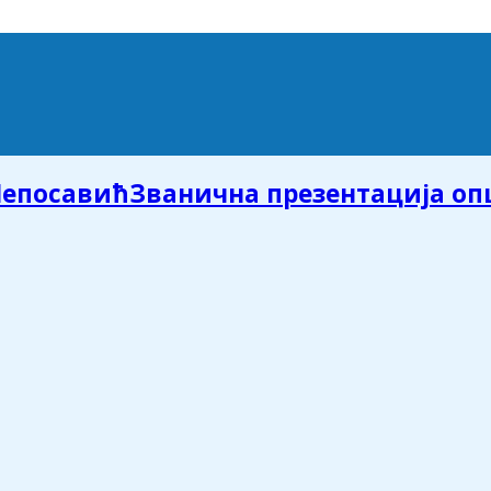
Званична презентација о