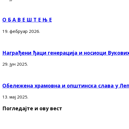
О Б А В Е Ш Т Е Њ Е
19. фебруар 2026.
Награђени ђаци генерација и носиоци Вукови
29. јун 2025.
Обележена храмовна и општинска слава у Ле
13. мај 2025.
Погледајте и ову вест