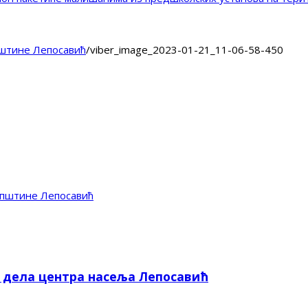
штине Лепосавић
/
viber_image_2023-01-21_11-06-58-450
пштине Лепосавић
е дела центра насеља Лепосавић