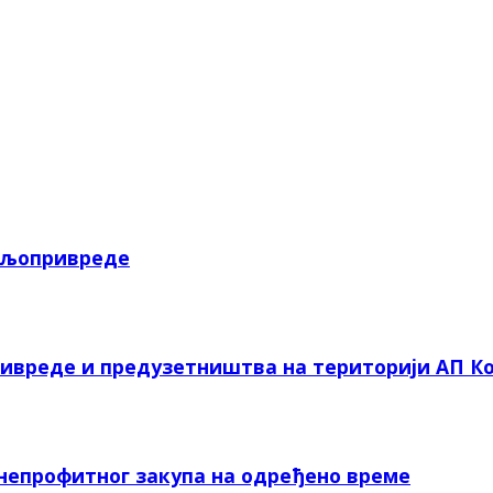
пољопривреде
ривреде и предузетништва на територији АП Ко
 непрофитног закупа на одређено време