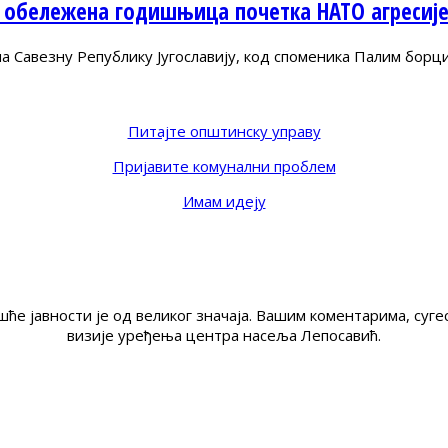
 обележена годишњица почетка НАТО агресиј
Савезну Републику Југославију, код споменика Палим борц
Питајте општинску управу
Пријавите комунални проблем
Имам идеју
ће јавности је од великог значаја. Вашим коментарима, су
визије уређења центра насеља Лепосавић.