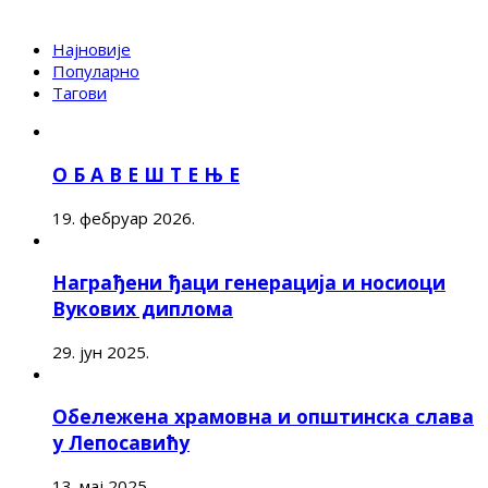
Најновије
Популарно
Тагови
О Б А В Е Ш Т Е Њ Е
19. фебруар 2026.
Награђени ђаци генерација и носиоци
Вукових диплома
29. јун 2025.
Обележена храмовна и општинска слава
у Лепосавићу
13. мај 2025.