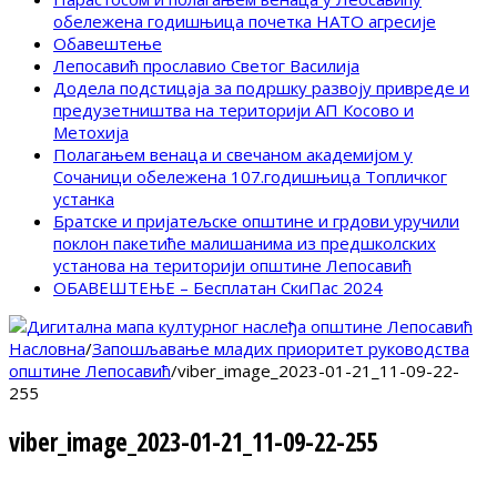
обележена годишњица почетка НАТО агресије
Обавештење
Лепосавић прославио Светог Василија
Додела подстицаја за подршку развоју привреде и
предузетништва на територији АП Косово и
Метохија
Полагањем венаца и свечаном академијом у
Сочаници обележена 107.годишњица Топличког
устанка
Братске и пријатељске општине и грдови уручили
поклон пакетиће малишанима из предшколских
установа на територији општине Лепосавић
ОБАВЕШТЕЊЕ – Бесплатан СкиПас 2024
Насловна
/
Запошљавање младих приоритет руководства
општине Лепосавић
/
viber_image_2023-01-21_11-09-22-
255
viber_image_2023-01-21_11-09-22-255