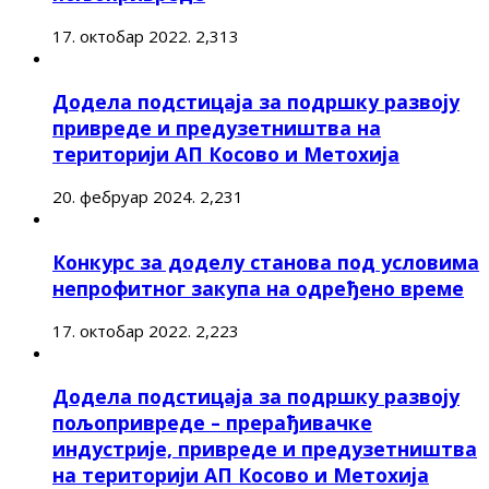
17. октобар 2022.
2,313
Додела подстицаја за подршку развоју
привреде и предузетништва на
територији АП Косово и Метохија
20. фебруар 2024.
2,231
Конкурс за доделу станова под условима
непрофитног закупа на одређено време
17. октобар 2022.
2,223
Додела подстицаја за подршку развоју
пољопривреде – прерађивачке
индустрије, привреде и предузетништва
на територији АП Косово и Метохија