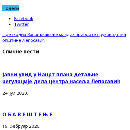
Подели
Facebook
Twitter
Претходна
Запошљавање младих приоритет руководства
општине Лепосавић
Сличне вести
Јавни увид у Нацрт плана детаљне
регулације дела центра насеља Лепосавић
24. јул 2020.
О Б А В Е Ш Т Е Њ Е
19. фебруар 2026.