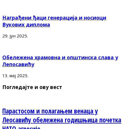
Награђени ђаци генерација и носиоци
Вукових диплома
29. јун 2025.
Обележена храмовна и општинска слава у
Лепосавићу
13. мај 2025.
Погледајте и ову вест
Парастосом и полагањем венаца у
Леосавићу обележена годишњица почетка
НАТО агресије