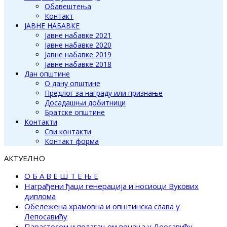
Обавештења
Контакт
ЈАВНЕ НАБАВКЕ
Јавне набавке 2021
Јавне набавке 2020
Јавне набавке 2019
Јавне набавке 2018
Дан општине
О дану општине
Предлог за награду или признање
Досадашњи добитници
Братске општине
Контакти
Сви контакти
Контакт форма
АКТУЕЛНО
О Б А В Е Ш Т Е Њ Е
Награђени ђаци генерација и носиоци Вукових
диплома
Обележена храмовна и општинска слава у
Лепосавићу
Парастосом и полагањем венаца у Леосавићу