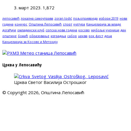
3. март 2023.
1,872
лепосавић
локална самоуправа
zoran todić
пољопривреда
избори 2019
нова
година
конкурс
Општина Лепосавић
спорт
култура
Канцеларија за младе
догађаји
омладински клуб
српска нова година
косово
најбољи ученици
дан
општине
божић
образовање
изградња
сабор
црква
рок фест
деца
Канцеларија за Косово и Метохију
Црква у Лепосавићу
Црква Светог Василија Острошког
© Copyright 2026, Општина Лепосавић