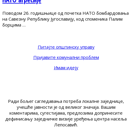
Поводом 26. годишњице од почетка НАТО бомбардовања
на Савезну Републику Југославију, код споменика Палим
борцима …
Питајте општинску управу
Пријавите комунални проблем
Имам идеју
Ради бољег сагледавања потреба локалне заједнице,
учешће јавности је од великог значаја. Вашим
коментарима, сугестијама, предлозима допринесите
дефинисању заједничке визије уређења центра насеља
Лепосавић.