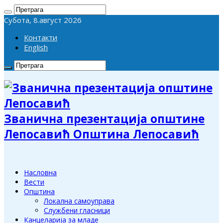
Субота, 8.август 2026
Контакти
English
Званична презентација општине
Лепосавић Општина Лепосавић
Насловна
Вести
Општина
Локална самоуправа
Службени гласници
Канцеларија за младе