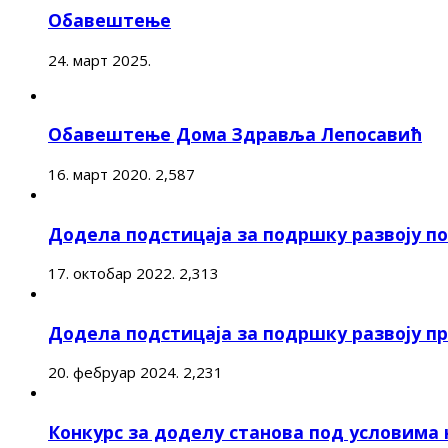
Обавештење
24. март 2025.
Обавештење Дома Здравља Лепосавић
16. март 2020.
2,587
Додела подстицаја за подршку развоју 
17. октобар 2022.
2,313
Додела подстицаја за подршку развоју п
20. фебруар 2024.
2,231
Конкурс за доделу станова под условима