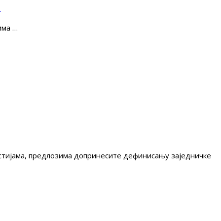
е
има …
гестијама, предлозима допринесите дефинисању заједничке