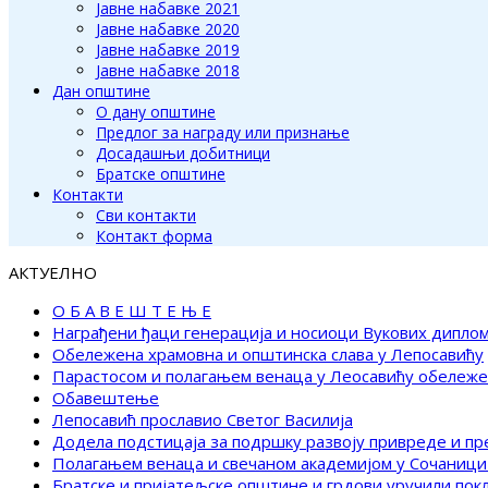
Јавне набавке 2021
Јавне набавке 2020
Јавне набавке 2019
Јавне набавке 2018
Дан општине
О дану општине
Предлог за награду или признање
Досадашњи добитници
Братске општине
Контакти
Сви контакти
Контакт форма
АКТУЕЛНО
О Б А В Е Ш Т Е Њ Е
Награђени ђаци генерација и носиоци Вукових дипло
Обележена храмовна и општинска слава у Лепосавићу
Парастосом и полагањем венаца у Леосавићу обележ
Обавештење
Лепосавић прославио Светог Василија
Додела подстицаја за подршку развоју привреде и п
Полагањем венаца и свечаном академијом у Сочаници
Братске и пријатељске општине и грдови уручили по