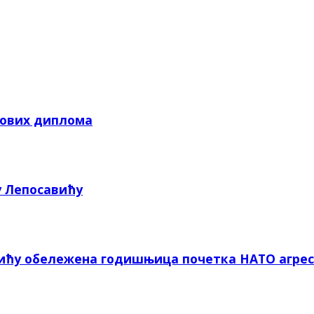
кових диплома
у Лепосавићу
вићу обележена годишњица почетка НАТО агрес