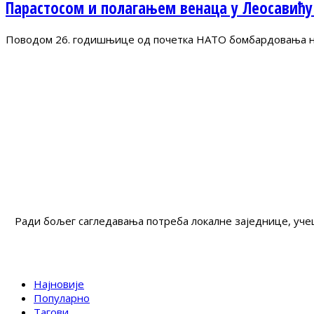
Парастосом и полагањем венаца у Леосавићу
Поводом 26. годишњице од почетка НАТО бомбардовања на 
Ради бољег сагледавања потреба локалне заједнице, учеш
Најновије
Популарно
Тагови