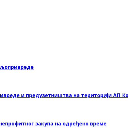
пољопривреде
ривреде и предузетништва на територији АП Ко
 непрофитног закупа на одређено време