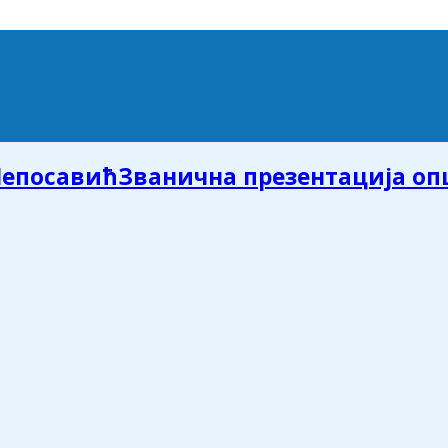
Званична презентација о