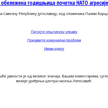
 обележена годишњица почетка НАТО агресиј
Савезну Републику Југославију, код споменика Палим борц
Питајте општинску управу
Пријавите комунални проблем
Имам идеју
ће јавности је од великог значаја. Вашим коментарима, су
визије уређења центра насеља Лепосавић.