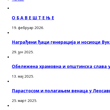
О Б А В Е Ш Т Е Њ Е
19. фебруар 2026.
Награђени ђаци генерација и носиоци Ву
29. јун 2025.
Обележена храмовна и општинска слава 
13. мај 2025.
Парастосом и полагањем венаца у Леоса
25. март 2025.