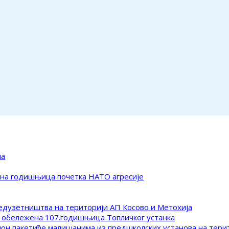
ма
ена годишњица почетка НАТО агресије
редузетништва на територији АП Косово и Метохија
 обележена 107.годишњица Топличког устанка
клон пакетиће малишанима из предшколских установа на тер