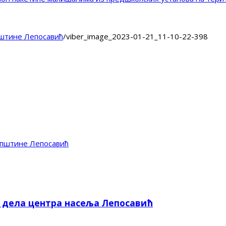
штине Лепосавић
/
viber_image_2023-01-21_11-10-22-398
пштине Лепосавић
е дела центра насеља Лепосавић