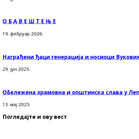
О Б А В Е Ш Т Е Њ Е
19. фебруар 2026.
Награђени ђаци генерација и носиоци Вукови
29. јун 2025.
Обележена храмовна и општинска слава у Ле
13. мај 2025.
Погледајте и ову вест