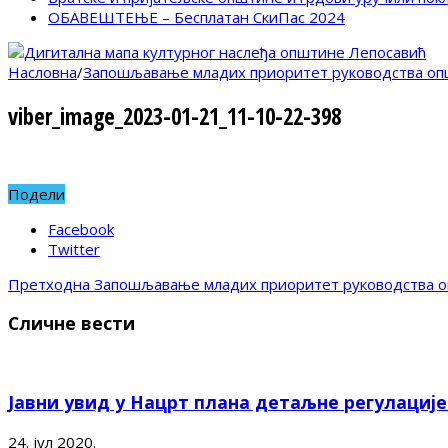
ОБАВЕШТЕЊЕ – Бесплатан СкиПас 2024
Насловна
/
Запошљавање младих приоритет руководства оп
viber_image_2023-01-21_11-10-22-398
Подели
Facebook
Twitter
Претходна
Запошљавање младих приоритет руководства о
Сличне вести
Јавни увид у Нацрт плана детаљне регулациј
24. јул 2020.