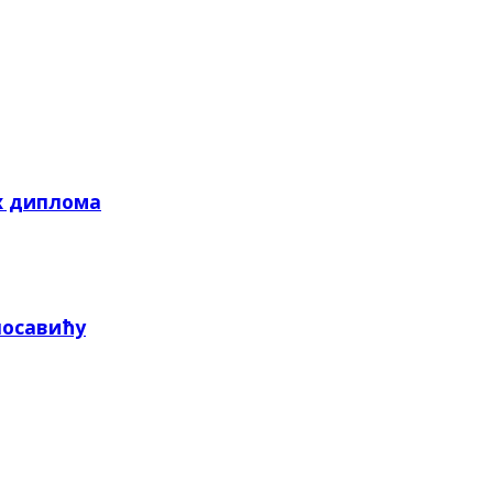
х диплома
посавићу