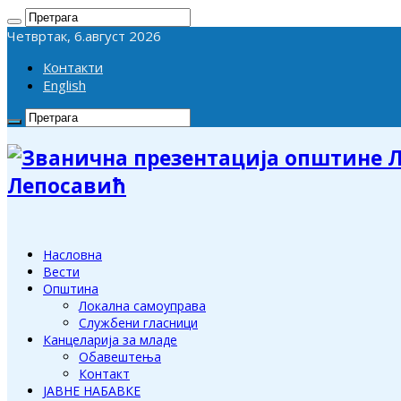
Четвртак, 6.август 2026
Контакти
English
Лепосавић
Насловна
Вести
Општина
Локална самоуправа
Службени гласници
Канцеларија за младе
Обавештења
Контакт
ЈАВНЕ НАБАВКЕ