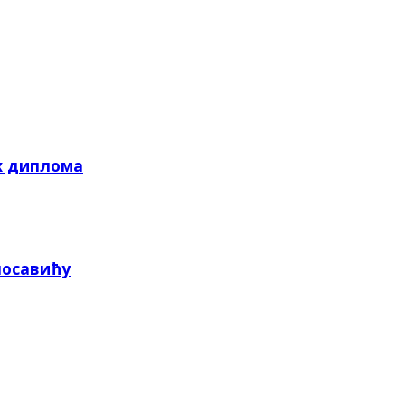
х диплома
посавићу