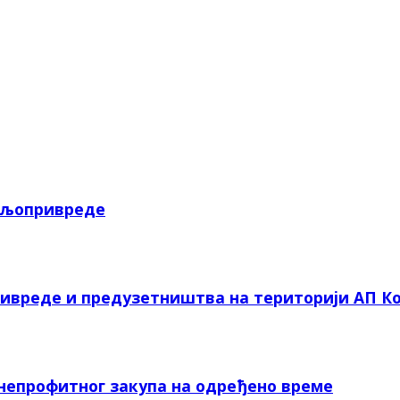
пољопривреде
ривреде и предузетништва на територији АП Ко
 непрофитног закупа на одређено време