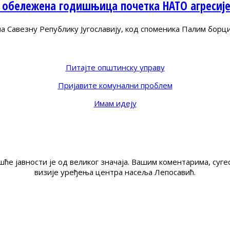
 обележена годишњица почетка НАТО агресиј
Савезну Републику Југославију, код споменика Палим борц
Питајте општинску управу
Пријавите комунални проблем
Имам идеју
ће јавности је од великог значаја. Вашим коментарима, су
визије уређења центра насеља Лепосавић.