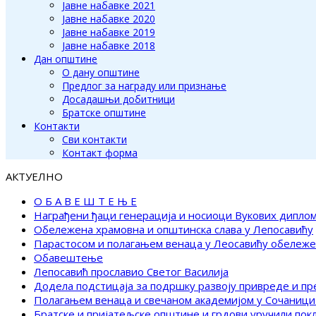
Јавне набавке 2021
Јавне набавке 2020
Јавне набавке 2019
Јавне набавке 2018
Дан општине
О дану општине
Предлог за награду или признање
Досадашњи добитници
Братске општине
Контакти
Сви контакти
Контакт форма
АКТУЕЛНО
О Б А В Е Ш Т Е Њ Е
Награђени ђаци генерација и носиоци Вукових дипло
Обележена храмовна и општинска слава у Лепосавићу
Парастосом и полагањем венаца у Леосавићу обележ
Обавештење
Лепосавић прославио Светог Василија
Додела подстицаја за подршку развоју привреде и п
Полагањем венаца и свечаном академијом у Сочаници
Братске и пријатељске општине и грдови уручили по