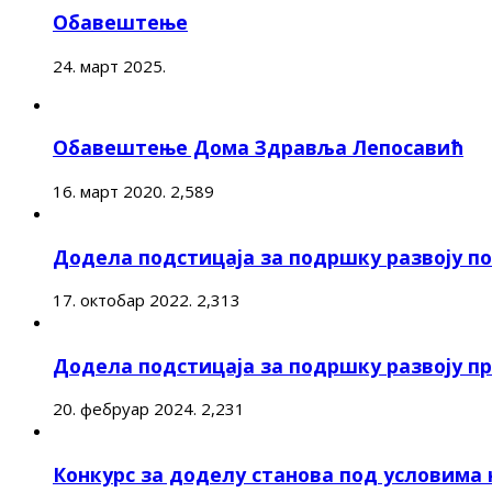
Обавештење
24. март 2025.
Обавештење Дома Здравља Лепосавић
16. март 2020.
2,589
Додела подстицаја за подршку развоју 
17. октобар 2022.
2,313
Додела подстицаја за подршку развоју п
20. фебруар 2024.
2,231
Конкурс за доделу станова под условима