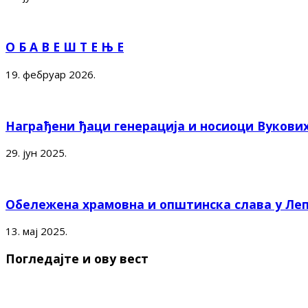
О Б А В Е Ш Т Е Њ Е
19. фебруар 2026.
Награђени ђаци генерација и носиоци Вукови
29. јун 2025.
Обележена храмовна и општинска слава у Ле
13. мај 2025.
Погледајте и ову вест