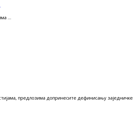
е
има …
гестијама, предлозима допринесите дефинисању заједничке