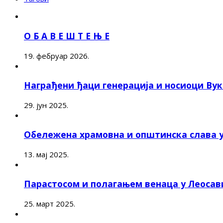
О Б А В Е Ш Т Е Њ Е
19. фебруар 2026.
Награђени ђаци генерација и носиоци Ву
29. јун 2025.
Обележена храмовна и општинска слава 
13. мај 2025.
Парастосом и полагањем венаца у Леоса
25. март 2025.