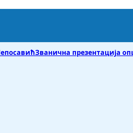
Званична презентација о