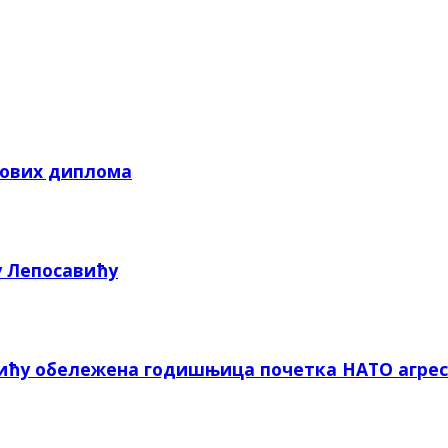
кових диплома
у Лепосавићу
вићу обележена годишњица почетка НАТО агрес