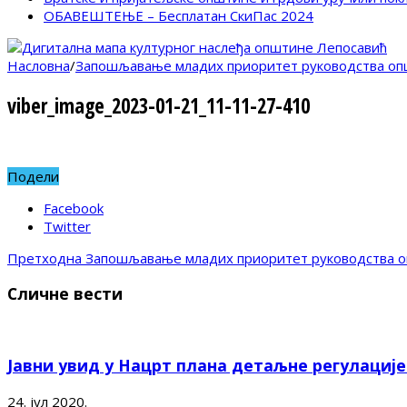
ОБАВЕШТЕЊЕ – Бесплатан СкиПас 2024
Насловна
/
Запошљавање младих приоритет руководства оп
viber_image_2023-01-21_11-11-27-410
Подели
Facebook
Twitter
Претходна
Запошљавање младих приоритет руководства о
Сличне вести
Јавни увид у Нацрт плана детаљне регулациј
24. јул 2020.