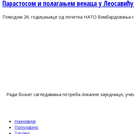
Парастосом и полагањем венаца у Леосавићу
Поводом 26. годишњице од почетка НАТО бомбардовања на 
Ради бољег сагледавања потреба локалне заједнице, учеш
Најновије
Популарно
Тагови