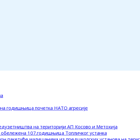
ма
ена годишњица почетка НАТО агресије
редузетништва на територији АП Косово и Метохија
 обележена 107.годишњица Топличког устанка
клон пакетиће малишанима из предшколских установа на тер