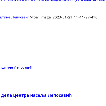
штине Лепосавић
/
viber_image_2023-01-21_11-11-27-410
пштине Лепосавић
е дела центра насеља Лепосавић