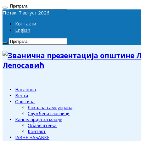
Петак, 7.август 2026
Контакти
English
Лепосавић
Насловна
Вести
Општина
Локална самоуправа
Службени гласници
Канцеларија за младе
Обавештења
Контакт
ЈАВНЕ НАБАВКЕ