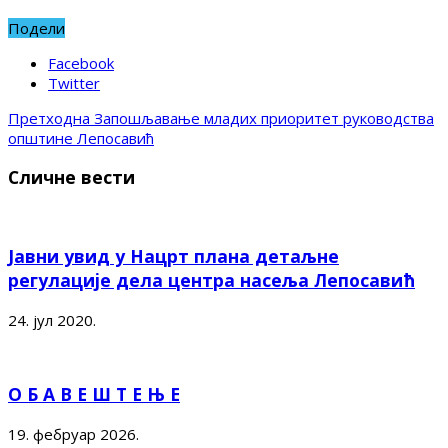
Подели
Facebook
Twitter
Претходна
Запошљавање младих приоритет руководства
општине Лепосавић
Сличне вести
Јавни увид у Нацрт плана детаљне
регулације дела центра насеља Лепосавић
24. јул 2020.
О Б А В Е Ш Т Е Њ Е
19. фебруар 2026.