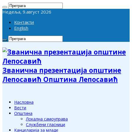
Недеља, 9.август 2026
Контакти
English
Званична презентација општине
Лепосавић Општина Лепосавић
Насловна
Вести
Општина
Локална самоуправа
Службени гласници
Канцеларија за младе