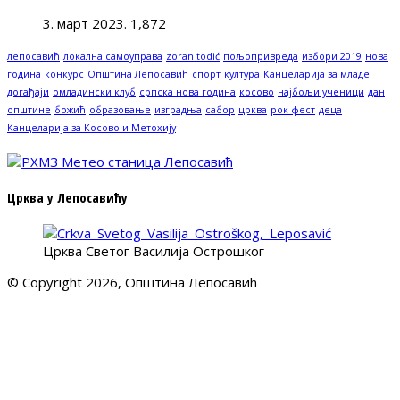
3. март 2023.
1,872
лепосавић
локална самоуправа
zoran todić
пољопривреда
избори 2019
нова
година
конкурс
Општина Лепосавић
спорт
култура
Канцеларија за младе
догађаји
омладински клуб
српска нова година
косово
најбољи ученици
дан
општине
божић
образовање
изградња
сабор
црква
рок фест
деца
Канцеларија за Косово и Метохију
Црква у Лепосавићу
Црква Светог Василија Острошког
© Copyright 2026, Општина Лепосавић