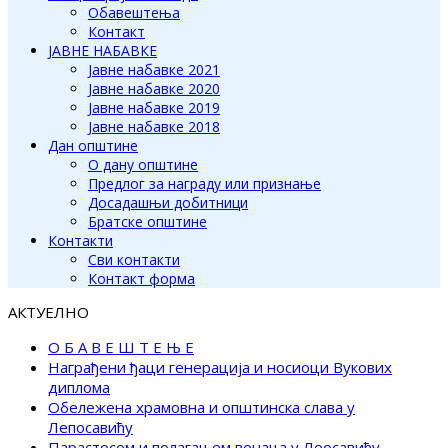
Обавештења
Контакт
ЈАВНЕ НАБАВКЕ
Јавне набавке 2021
Јавне набавке 2020
Јавне набавке 2019
Јавне набавке 2018
Дан општине
О дану општине
Предлог за награду или признање
Досадашњи добитници
Братске општине
Контакти
Сви контакти
Контакт форма
АКТУЕЛНО
О Б А В Е Ш Т Е Њ Е
Награђени ђаци генерација и носиоци Вукових
диплома
Обележена храмовна и општинска слава у
Лепосавићу
Парастосом и полагањем венаца у Леосавићу