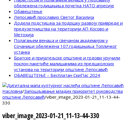
обележена годишњица почетка НАТО агресије
Обавештење
Лепосавић прославио Светог Василија
Додела подстицаја за подршку развоју привреде и
предузетништва на територији АП Косово и
Метохија
Полагањем венаца и свечаном академијом у
Сочаници обележена 107.годишњица Топличког
устанка
Братске и пријатељске општине и грдови уручили
поклон пакетиће малишанима из предшколских
установа на територији општине Лепосавић
ОБАВЕШТЕЊЕ – Бесплатан СкиПас 2024
Насловна
/
Запошљавање младих приоритет руководства
општине Лепосавић
/
viber_image_2023-01-21_11-13-44-
330
viber_image_2023-01-21_11-13-44-330