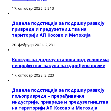
17. октобар 2022.
2,313
Додела подстицаја за подршку развоју
привреде и предузетништва на
територији АП Косово и Метохија
20. фебруар 2024.
2,231
Конкурс за доделу станова под условима
непрофитног закупа на одређено време
17. октобар 2022.
2,223
Додела подстицаја за подршку развоју
пољопривреде – прерађивачке
индустрије, привреде и предузетништва
на територији АП Косово и Метохија