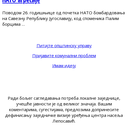
Поводом 26. годишњице од почетка НАТО бомбардовања
на Савезну Републику Југославију, код споменика Палим
борцима …
Питајте општинску управу
Пријавите комунални проблем
Имам идеју
Ради бољег сагледавања потреба локалне заједнице,
учешће јавности је од великог значаја. Вашим
коментарима, сугестијама, предлозима допринесите
дефинисању заједничке визије уређења центра насеља
Лепосавић.