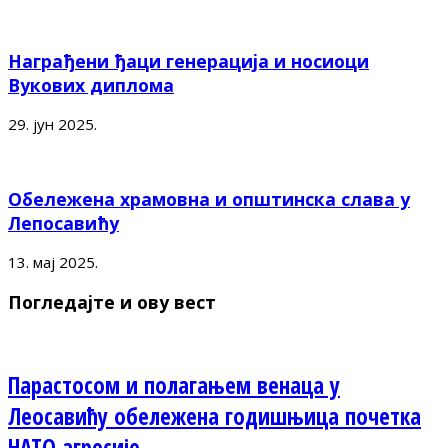
Награђени ђаци генерација и носиоци
Вукових диплома
29. јун 2025.
Обележена храмовна и општинска слава у
Лепосавићу
13. мај 2025.
Погледајте и ову вест
Парастосом и полагањем венаца у
Леосавићу обележена годишњица почетка
НАТО агресије