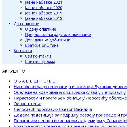
Јавне набавке 2021
Јавне набавке 2020
Јавне набавке 2019
Јавне набавке 2018
Дан општине
О дану општине
Предлог за награду или признање
Досадашњи добитници
Братске општине
Контакти
Сви контакти
Контакт форма
АКТУЕЛНО
О Б А В Е Ш Т Е Њ Е
Награђени ђаци генерација и носиоци Вукових дипло
Обележена храмовна и општинска слава у Лепосавићу
Парастосом и полагањем венаца у Леосавићу обележ
Обавештење
Лепосавић прославио Светог Василија
Додела подстицаја за подршку развоју привреде и п
Полагањем венаца и свечаном академијом у Сочаници
Братске и пријатељске општине и грдови уручили по