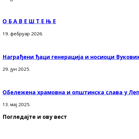
О Б А В Е Ш Т Е Њ Е
19. фебруар 2026.
Награђени ђаци генерација и носиоци Вукови
29. јун 2025.
Обележена храмовна и општинска слава у Ле
13. мај 2025.
Погледајте и ову вест