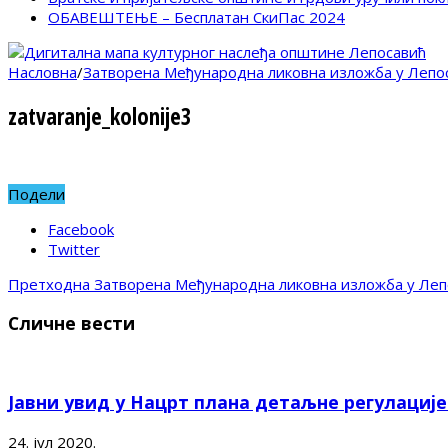
ОБАВЕШТЕЊЕ – Бесплатан СкиПас 2024
Насловна
/
Затворена Међународна ликовна изложба у Лепо
zatvaranje_kolonije3
Подели
Facebook
Twitter
Претходна
Затворена Међународна ликовна изложба у Леп
Сличне вести
Јавни увид у Нацрт плана детаљне регулациј
24. јул 2020.