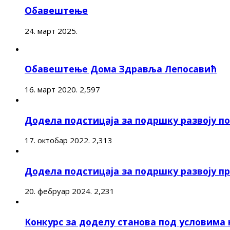
Обавештење
24. март 2025.
Обавештење Дома Здравља Лепосавић
16. март 2020.
2,597
Додела подстицаја за подршку развоју 
17. октобар 2022.
2,313
Додела подстицаја за подршку развоју п
20. фебруар 2024.
2,231
Конкурс за доделу станова под условима