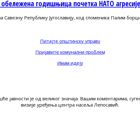
 обележена годишњица почетка НАТО агресиј
Савезну Републику Југославију, код споменика Палим борц
Питајте општинску управу
Пријавите комунални проблем
Имам идеју
ће јавности је од великог значаја. Вашим коментарима, су
визије уређења центра насеља Лепосавић.