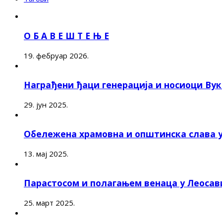
О Б А В Е Ш Т Е Њ Е
19. фебруар 2026.
Награђени ђаци генерација и носиоци Ву
29. јун 2025.
Обележена храмовна и општинска слава 
13. мај 2025.
Парастосом и полагањем венаца у Леоса
25. март 2025.