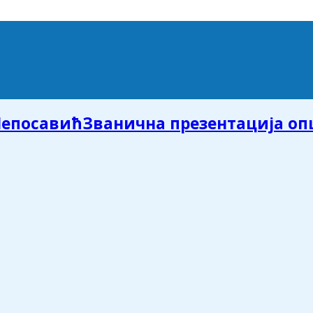
Званична презентација о