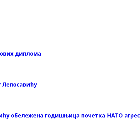
кових диплома
у Лепосавићу
вићу обележена годишњица почетка НАТО агрес