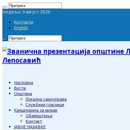
Недеља, 9.август 2026
Контакти
English
Лепосавић
Насловна
Вести
Општина
Локална самоуправа
Службени гласници
Канцеларија за младе
Обавештења
Контакт
ЈАВНЕ НАБАВКЕ