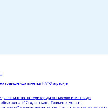
ма
ена годишњица почетка НАТО агресије
редузетништва на територији АП Косово и Метохија
 обележена 107.годишњица Топличког устанка
клон пакетиће малишанима из предшколских установа на тер