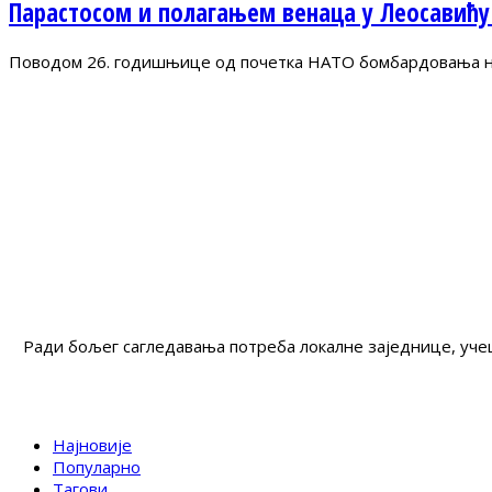
Парастосом и полагањем венаца у Леосавићу
Поводом 26. годишњице од почетка НАТО бомбардовања на 
Ради бољег сагледавања потреба локалне заједнице, учеш
Најновије
Популарно
Тагови