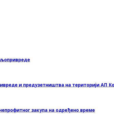
пољопривреде
ривреде и предузетништва на територији АП Ко
 непрофитног закупа на одређено време