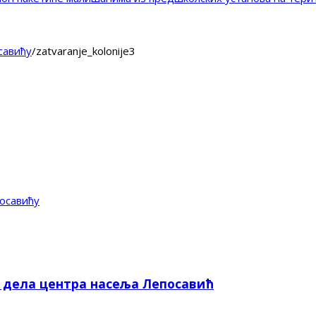
савићу
/
zatvaranje_kolonije3
осавићу
е дела центра насеља Лепосавић