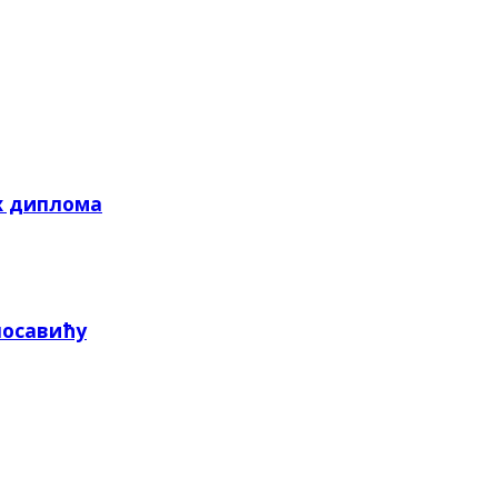
х диплома
посавићу