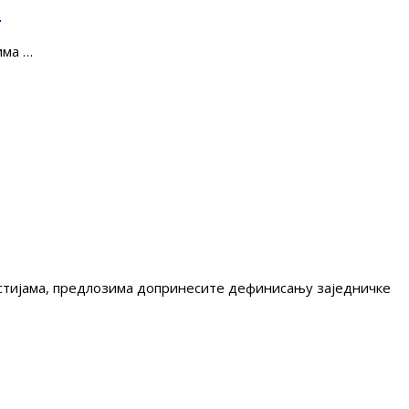
е
има …
гестијама, предлозима допринесите дефинисању заједничке