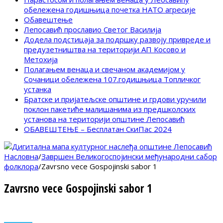
обележена годишњица почетка НАТО агресије
Обавештење
Лепосавић прославио Светог Василија
Додела подстицаја за подршку развоју привреде и
предузетништва на територији АП Косово и
Метохија
Полагањем венаца и свечаном академијом у
Сочаници обележена 107.годишњица Топличког
устанка
Братске и пријатељске општине и грдови уручили
поклон пакетиће малишанима из предшколских
установа на територији општине Лепосавић
ОБАВЕШТЕЊЕ – Бесплатан СкиПас 2024
Насловна
/
Завршен Великогоспојински међународни сабор
фолклора
/
Zavrsno vece Gospojinski sabor 1
Zavrsno vece Gospojinski sabor 1