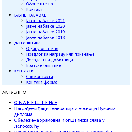
Обавештења
Контакт
ЈАВНЕ НАБАВКЕ
Јавне набавке 2021
Јавне набавке 2020
Јавне набавке 2019
Јавне набавке 2018
Дан општине
О дану општине
Предлог за награду или признање
Досадашњи добитници
Братске општине
Контакти
Сви контакти
Контакт форма
АКТУЕЛНО
О Б А В Е Ш Т Е Њ Е
Награђени ђаци генерација и носиоци Вукових
диплома
Обележена храмовна и општинска слава у
Лепосавићу
Парастосом и полагањем венаца у Леосавићу