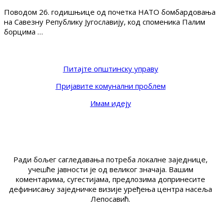
Поводом 26. годишњице од почетка НАТО бомбардовања
на Савезну Републику Југославију, код споменика Палим
борцима …
Питајте општинску управу
Пријавите комунални проблем
Имам идеју
Ради бољег сагледавања потреба локалне заједнице,
учешће јавности је од великог значаја. Вашим
коментарима, сугестијама, предлозима допринесите
дефинисању заједничке визије уређења центра насеља
Лепосавић.