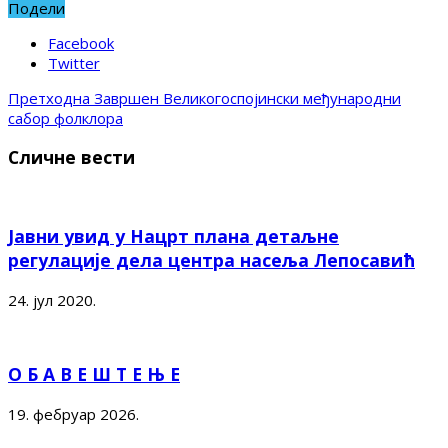
Подели
Facebook
Twitter
Претходна
Завршен Великогоспојински међународни
сабор фолклора
Сличне вести
Јавни увид у Нацрт плана детаљне
регулације дела центра насеља Лепосавић
24. јул 2020.
О Б А В Е Ш Т Е Њ Е
19. фебруар 2026.