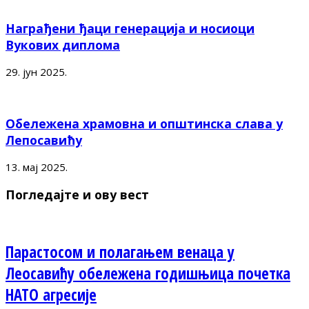
Награђени ђаци генерација и носиоци
Вукових диплома
29. јун 2025.
Обележена храмовна и општинска слава у
Лепосавићу
13. мај 2025.
Погледајте и ову вест
Парастосом и полагањем венаца у
Леосавићу обележена годишњица почетка
НАТО агресије