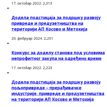
17. октобар 2022.
2,313
Додела подстицаја за подршку развоју
привреде и предузетништва на
територији АП Косово и Метохија
20. фебруар 2024.
2,231
Конкурс за доделу станова под условима
непрофитног закупа на одређено време
17. октобар 2022.
2,223
Додела подстицаја за подршку развоју
пољопривреде – прерађивачке
индустрије, привреде и предузетништва
на територији АП Косово и Метохија