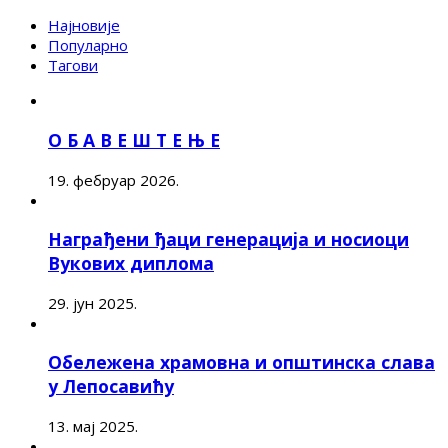
Најновије
Популарно
Тагови
О Б А В Е Ш Т Е Њ Е
19. фебруар 2026.
Награђени ђаци генерација и носиоци
Вукових диплома
29. јун 2025.
Обележена храмовна и општинска слава
у Лепосавићу
13. мај 2025.