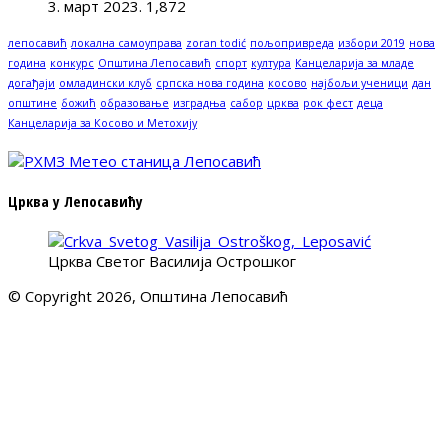
3. март 2023.
1,872
лепосавић
локална самоуправа
zoran todić
пољопривреда
избори 2019
нова
година
конкурс
Општина Лепосавић
спорт
култура
Канцеларија за младе
догађаји
омладински клуб
српска нова година
косово
најбољи ученици
дан
општине
божић
образовање
изградња
сабор
црква
рок фест
деца
Канцеларија за Косово и Метохију
Црква у Лепосавићу
Црква Светог Василија Острошког
© Copyright 2026, Општина Лепосавић