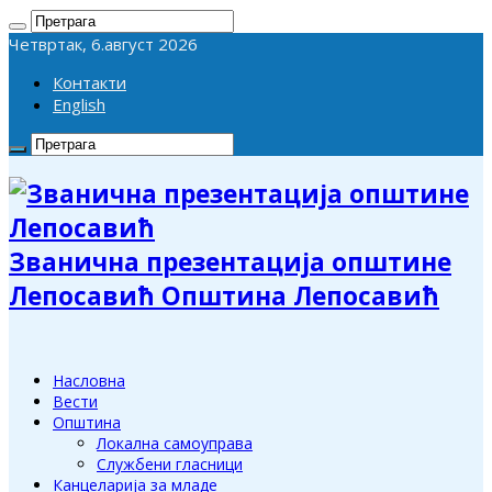
Четвртак, 6.август 2026
Контакти
English
Званична презентација општине
Лепосавић Општина Лепосавић
Насловна
Вести
Општина
Локална самоуправа
Службени гласници
Канцеларија за младе