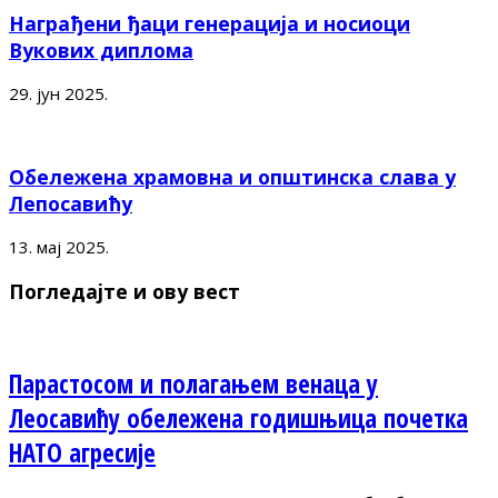
Награђени ђаци генерација и носиоци
Вукових диплома
29. јун 2025.
Обележена храмовна и општинска слава у
Лепосавићу
13. мај 2025.
Погледајте и ову вест
Парастосом и полагањем венаца у
Леосавићу обележена годишњица почетка
НАТО агресије