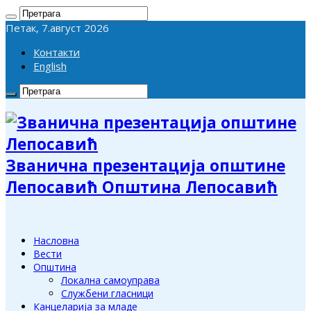
Петак, 7.август 2026
Контакти
English
Званична презентација општине
Лепосавић Општина Лепосавић
Насловна
Вести
Општина
Локална самоуправа
Службени гласници
Канцеларија за младе