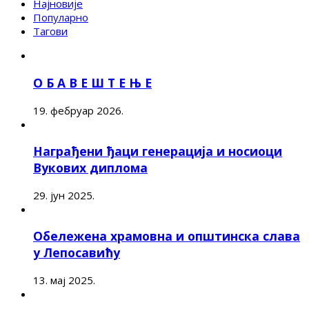
Најновије
Популарно
Тагови
О Б А В Е Ш Т Е Њ Е
19. фебруар 2026.
Награђени ђаци генерација и носиоци
Вукових диплома
29. јун 2025.
Обележена храмовна и општинска слава
у Лепосавићу
13. мај 2025.