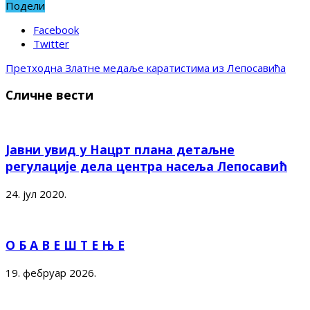
Подели
Facebook
Twitter
Претходна
Златне медаље каратистима из Лепосавића
Сличне вести
Јавни увид у Нацрт плана детаљне
регулације дела центра насеља Лепосавић
24. јул 2020.
О Б А В Е Ш Т Е Њ Е
19. фебруар 2026.