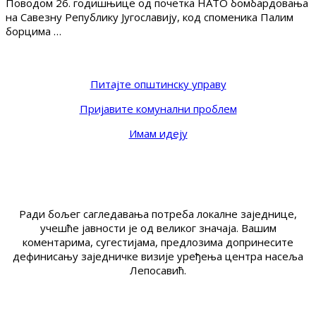
Поводом 26. годишњице од почетка НАТО бомбардовања
на Савезну Републику Југославију, код споменика Палим
борцима …
Питајте општинску управу
Пријавите комунални проблем
Имам идеју
Ради бољег сагледавања потреба локалне заједнице,
учешће јавности је од великог значаја. Вашим
коментарима, сугестијама, предлозима допринесите
дефинисању заједничке визије уређења центра насеља
Лепосавић.