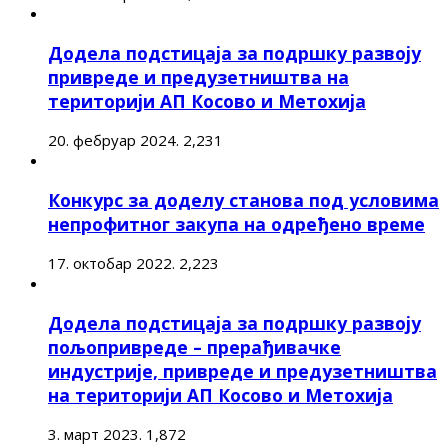
Додела подстицаја за подршку развоју
привреде и предузетништва на
територији АП Косово и Метохија
20. фебруар 2024.
2,231
Конкурс за доделу станова под условима
непрофитног закупа на одређено време
17. октобар 2022.
2,223
Додела подстицаја за подршку развоју
пољопривреде – прерађивачке
индустрије, привреде и предузетништва
на територији АП Косово и Метохија
3. март 2023.
1,872