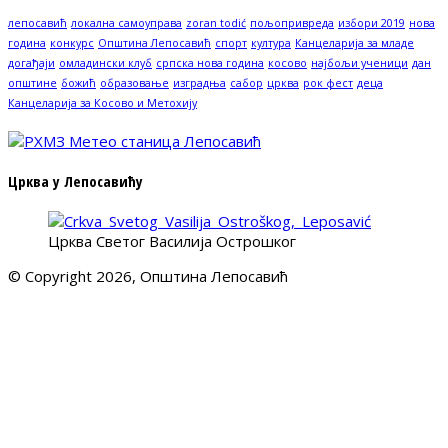
лепосавић
локална самоуправа
zoran todić
пољопривреда
избори 2019
нова
година
конкурс
Општина Лепосавић
спорт
култура
Канцеларија за младе
догађаји
омладински клуб
српска нова година
косово
најбољи ученици
дан
општине
божић
образовање
изградња
сабор
црква
рок фест
деца
Канцеларија за Косово и Метохију
Црква у Лепосавићу
Црква Светог Василија Острошког
© Copyright 2026, Општина Лепосавић