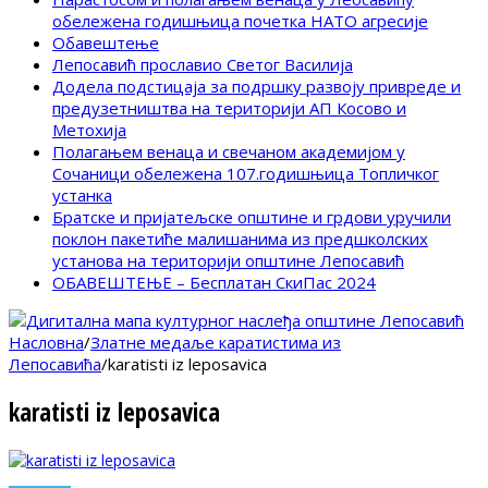
обележена годишњица почетка НАТО агресије
Обавештење
Лепосавић прославио Светог Василија
Додела подстицаја за подршку развоју привреде и
предузетништва на територији АП Косово и
Метохија
Полагањем венаца и свечаном академијом у
Сочаници обележена 107.годишњица Топличког
устанка
Братске и пријатељске општине и грдови уручили
поклон пакетиће малишанима из предшколских
установа на територији општине Лепосавић
ОБАВЕШТЕЊЕ – Бесплатан СкиПас 2024
Насловна
/
Златне медаље каратистима из
Лепосавића
/
karatisti iz leposavica
karatisti iz leposavica