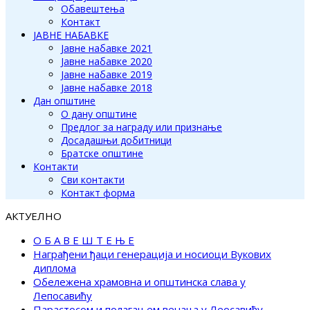
Обавештења
Контакт
ЈАВНЕ НАБАВКЕ
Јавне набавке 2021
Јавне набавке 2020
Јавне набавке 2019
Јавне набавке 2018
Дан општине
О дану општине
Предлог за награду или признање
Досадашњи добитници
Братске општине
Контакти
Сви контакти
Контакт форма
АКТУЕЛНО
О Б А В Е Ш Т Е Њ Е
Награђени ђаци генерација и носиоци Вукових
диплома
Обележена храмовна и општинска слава у
Лепосавићу
Парастосом и полагањем венаца у Леосавићу