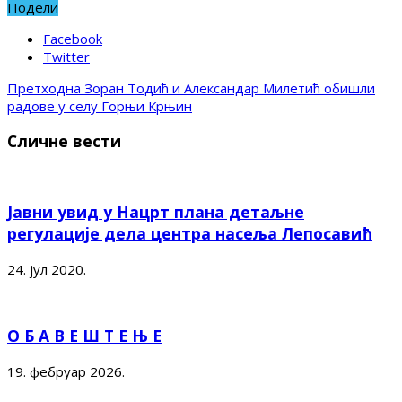
Подели
Facebook
Twitter
Претходна
Зоран Тодић и Александар Милетић обишли
радове у селу Горњи Крњин
Сличне вести
Јавни увид у Нацрт плана детаљне
регулације дела центра насеља Лепосавић
24. јул 2020.
О Б А В Е Ш Т Е Њ Е
19. фебруар 2026.