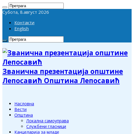
Субота, 8.август 2026
Контакти
English
Званична презентација општине
Лепосавић Општина Лепосавић
Насловна
Вести
Општина
Локална самоуправа
Службени гласници
Канцеларија за младе