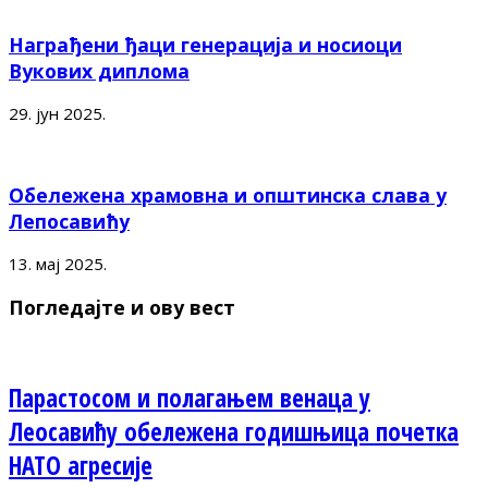
Награђени ђаци генерација и носиоци
Вукових диплома
29. јун 2025.
Обележена храмовна и општинска слава у
Лепосавићу
13. мај 2025.
Погледајте и ову вест
Парастосом и полагањем венаца у
Леосавићу обележена годишњица почетка
НАТО агресије