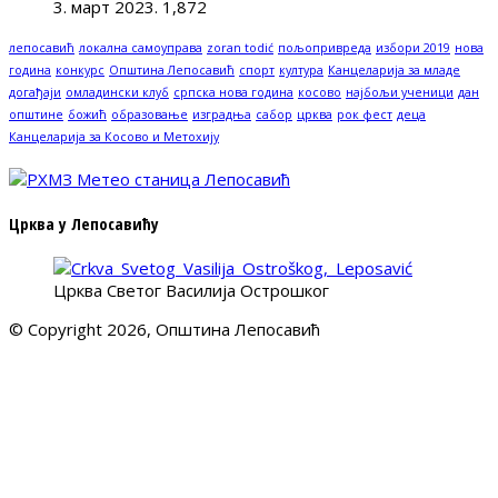
3. март 2023.
1,872
лепосавић
локална самоуправа
zoran todić
пољопривреда
избори 2019
нова
година
конкурс
Општина Лепосавић
спорт
култура
Канцеларија за младе
догађаји
омладински клуб
српска нова година
косово
најбољи ученици
дан
општине
божић
образовање
изградња
сабор
црква
рок фест
деца
Канцеларија за Косово и Метохију
Црква у Лепосавићу
Црква Светог Василија Острошког
© Copyright 2026, Општина Лепосавић