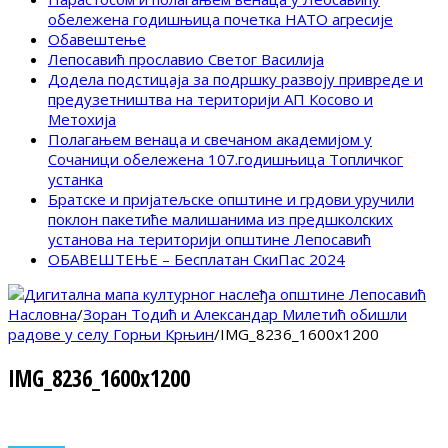
обележена годишњица почетка НАТО агресије
Обавештење
Лепосавић прославио Светог Василија
Додела подстицаја за подршку развоју привреде и
предузетништва на територији АП Косово и
Метохија
Полагањем венаца и свечаном академијом у
Сочаници обележена 107.годишњица Топличког
устанка
Братске и пријатељске општине и грдови уручили
поклон пакетиће малишанима из предшколских
установа на територији општине Лепосавић
ОБАВЕШТЕЊЕ – Бесплатан СкиПас 2024
Насловна
/
Зоран Тодић и Александар Милетић обишли
радове у селу Горњи Крњин
/
IMG_8236_1600x1200
IMG_8236_1600x1200