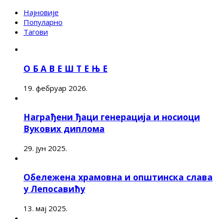
Најновије
Популарно
Тагови
О Б А В Е Ш Т Е Њ Е
19. фебруар 2026.
Награђени ђаци генерација и носиоци
Вукових диплома
29. јун 2025.
Обележена храмовна и општинска слава
у Лепосавићу
13. мај 2025.