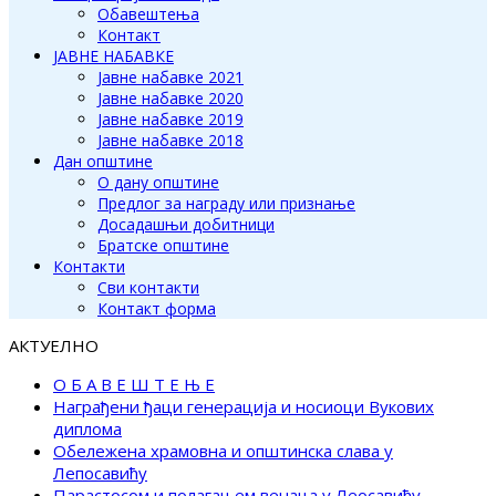
Обавештења
Контакт
ЈАВНЕ НАБАВКЕ
Јавне набавке 2021
Јавне набавке 2020
Јавне набавке 2019
Јавне набавке 2018
Дан општине
О дану општине
Предлог за награду или признање
Досадашњи добитници
Братске општине
Контакти
Сви контакти
Контакт форма
АКТУЕЛНО
О Б А В Е Ш Т Е Њ Е
Награђени ђаци генерација и носиоци Вукових
диплома
Обележена храмовна и општинска слава у
Лепосавићу
Парастосом и полагањем венаца у Леосавићу