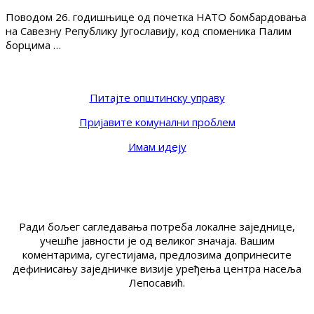
Поводом 26. годишњице од почетка НАТО бомбардовања
на Савезну Републику Југославију, код споменика Палим
борцима …
Питајте општинску управу
Пријавите комунални проблем
Имам идеју
Ради бољег сагледавања потреба локалне заједнице,
учешће јавности је од великог значаја. Вашим
коментарима, сугестијама, предлозима допринесите
дефинисању заједничке визије уређења центра насеља
Лепосавић.