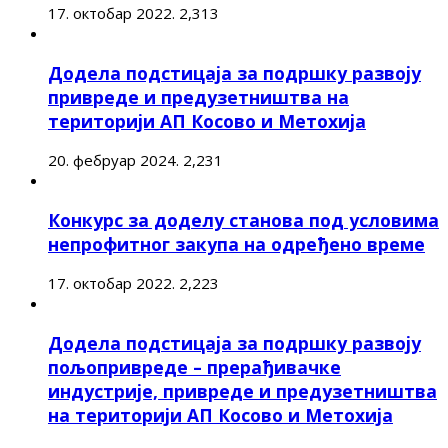
17. октобар 2022.
2,313
Додела подстицаја за подршку развоју
привреде и предузетништва на
територији АП Косово и Метохија
20. фебруар 2024.
2,231
Конкурс за доделу станова под условима
непрофитног закупа на одређено време
17. октобар 2022.
2,223
Додела подстицаја за подршку развоју
пољопривреде – прерађивачке
индустрије, привреде и предузетништва
на територији АП Косово и Метохија