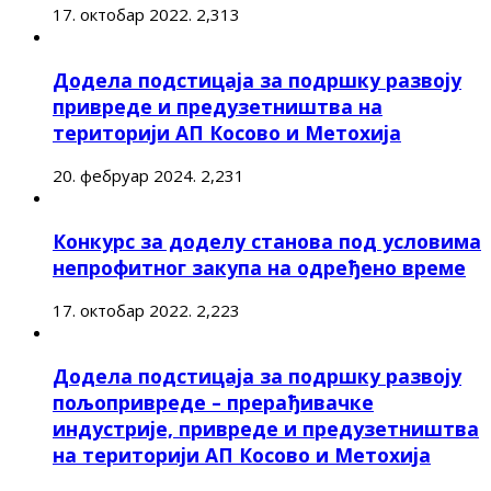
17. октобар 2022.
2,313
Додела подстицаја за подршку развоју
привреде и предузетништва на
територији АП Косово и Метохија
20. фебруар 2024.
2,231
Конкурс за доделу станова под условима
непрофитног закупа на одређено време
17. октобар 2022.
2,223
Додела подстицаја за подршку развоју
пољопривреде – прерађивачке
индустрије, привреде и предузетништва
на територији АП Косово и Метохија