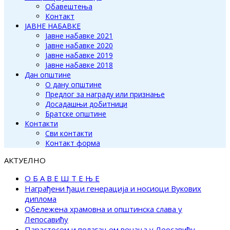
Обавештења
Контакт
ЈАВНЕ НАБАВКЕ
Јавне набавке 2021
Јавне набавке 2020
Јавне набавке 2019
Јавне набавке 2018
Дан општине
О дану општине
Предлог за награду или признање
Досадашњи добитници
Братске општине
Контакти
Сви контакти
Контакт форма
АКТУЕЛНО
О Б А В Е Ш Т Е Њ Е
Награђени ђаци генерација и носиоци Вукових
диплома
Обележена храмовна и општинска слава у
Лепосавићу
Парастосом и полагањем венаца у Леосавићу