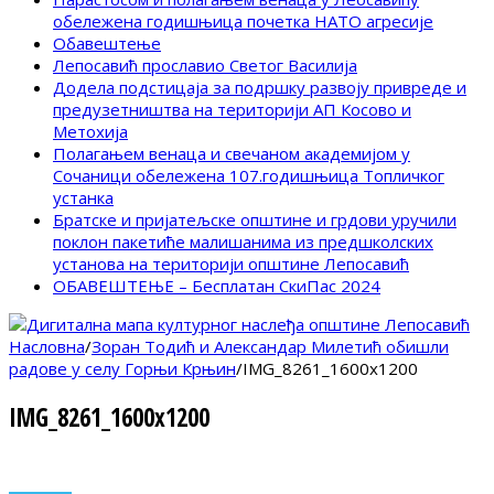
обележена годишњица почетка НАТО агресије
Обавештење
Лепосавић прославио Светог Василија
Додела подстицаја за подршку развоју привреде и
предузетништва на територији АП Косово и
Метохија
Полагањем венаца и свечаном академијом у
Сочаници обележена 107.годишњица Топличког
устанка
Братске и пријатељске општине и грдови уручили
поклон пакетиће малишанима из предшколских
установа на територији општине Лепосавић
ОБАВЕШТЕЊЕ – Бесплатан СкиПас 2024
Насловна
/
Зоран Тодић и Александар Милетић обишли
радове у селу Горњи Крњин
/
IMG_8261_1600x1200
IMG_8261_1600x1200