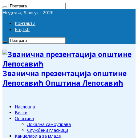
Недеља, 9.август 2026
Контакти
English
Званична презентација општине
Лепосавић Општина Лепосавић
Насловна
Вести
Општина
Локална самоуправа
Службени гласници
Канцеларија за младе