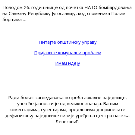
Поводом 26. годишњице од почетка НАТО бомбардовања
на Савезну Републику Југославију, код споменика Палим
борцима …
Питајте општинску управу
Пријавите комунални проблем
Имам идеју
Ради бољег сагледавања потреба локалне заједнице,
учешће јавности је од великог значаја. Вашим
коментарима, сугестијама, предлозима допринесите
дефинисању заједничке визије уређења центра насеља
Лепосавић.