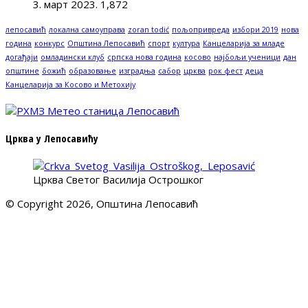
3. март 2023.
1,872
лепосавић
локална самоуправа
zoran todić
пољопривреда
избори 2019
нова
година
конкурс
Општина Лепосавић
спорт
култура
Канцеларија за младе
догађаји
омладински клуб
српска нова година
косово
најбољи ученици
дан
општине
божић
образовање
изградња
сабор
црква
рок фест
деца
Канцеларија за Косово и Метохију
Црква у Лепосавићу
Црква Светог Василија Острошког
© Copyright 2026, Општина Лепосавић