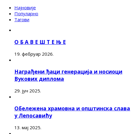
Најновије
Популарно
Тагови
О Б А В Е Ш Т Е Њ Е
19. фебруар 2026.
Награђени ђаци генерација и носиоци
Вукових диплома
29. јун 2025.
Обележена храмовна и општинска слава
у Лепосавићу
13. мај 2025.