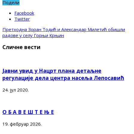
Подели
Facebook
Twitter
Претходна
Зоран Тодић и Александар Милетић обишли
радове у селу Горњи Крњин
Сличне вести
Јавни увид у Нацрт плана детаљне
регулације дела центра насеља Лепосавић
24. јул 2020.
О Б А В Е Ш Т Е Њ Е
19. фебруар 2026.