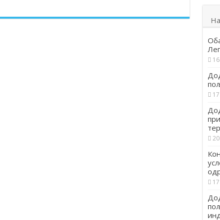
На
Об
Ле
16
Дод
по
17
Дод
при
тер
20
Кон
усл
од
17
Дод
пољ
инд