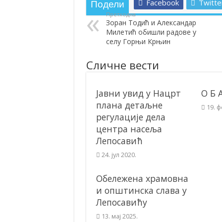
Facebook
Twitte
Подели
Полагањем венаца и свечаном академиј
Претходна
Зоран Тодић и Александар
Братске и пријатељске општине и грдо
Милетић обишли радове у
селу Горњи Крњин
ОБАВЕШТЕЊЕ – Бесплатан СкиПас 20
Сличне вести
Јавни увид у Нацрт
О Б 
плана детаљне
19. 
регулације дела
центра насеља
Лепосавић
24. јул 2020.
Обележена храмовна
и општинска слава у
Лепосавићу
13. мај 2025.