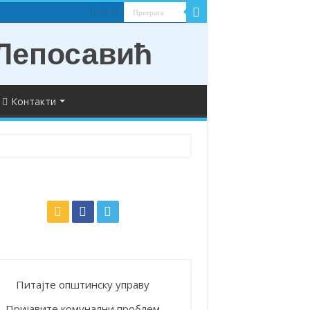
Контакти
Питајте општинску управу
Пријавите комунални проблем