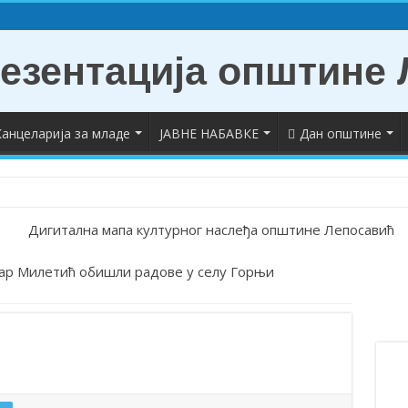
анцеларија за младе
ЈАВНЕ НАБАВКЕ
Дан општине
укових диплома
ар Милетић обишли радове у селу Горњи
 у Лепосавићу
авићу обележена годишњица почетка НАТО агресије
привреде и предузетништва на територији АП Косово и Метохија