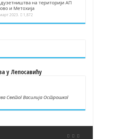
дузетништва на територији АП
ово и Метохија
 март 2023.
1,872
ва у Лепосавићу
ва Светог Василија Острошког