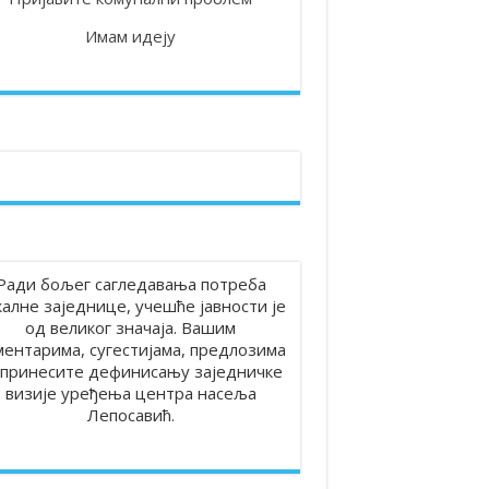
Имам идеју
 на територији општине Лепосавић
Ради бољег сагледавања потреба
калне заједнице, учешће јавности је
од великог значаја. Вашим
ментарима, сугестијама, предлозима
принесите дефинисању заједничке
визије уређења центра насеља
Лепосавић.