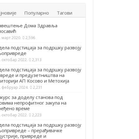
јновије
Популарно
Тагови
авештење Дома Здравља
посавић
. март 2020.
2,596
ела подстицаја за подршку развоју
љопривреде
. октобар 2022.
2,313
ела подстицаја за подршку развоју
вреде и предузетништва на
иторији АП Косово и Метохија
. фебруар 2024.
2,231
курс за доделу станова под
овима непрофитног закупа на
ређено време
. октобар 2022.
2,223
ела подстицаја за подршку развоју
опривреде – прерађивачке
устрије, привреде и