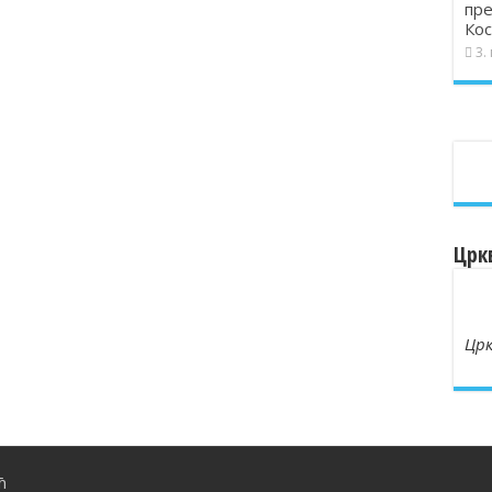
пре
Кос
3.
Црк
Црк
ћ