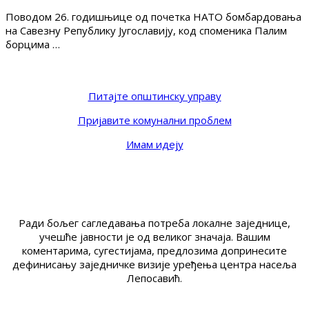
Поводом 26. годишњице од почетка НАТО бомбардовања
на Савезну Републику Југославију, код споменика Палим
борцима …
Питајте општинску управу
Пријавите комунални проблем
Имам идеју
Ради бољег сагледавања потреба локалне заједнице,
учешће јавности је од великог значаја. Вашим
коментарима, сугестијама, предлозима допринесите
дефинисању заједничке визије уређења центра насеља
Лепосавић.