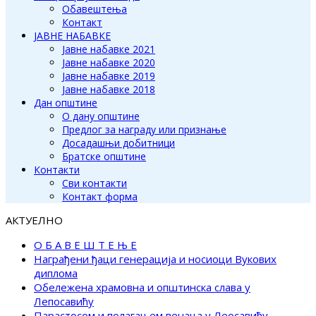
Обавештења
Контакт
ЈАВНЕ НАБАВКЕ
Јавне набавке 2021
Јавне набавке 2020
Јавне набавке 2019
Јавне набавке 2018
Дан општине
О дану општине
Предлог за награду или признање
Досадашњи добитници
Братске општине
Контакти
Сви контакти
Контакт форма
АКТУЕЛНО
О Б А В Е Ш Т Е Њ Е
Награђени ђаци генерација и носиоци Вукових
диплома
Обележена храмовна и општинска слава у
Лепосавићу
Парастосом и полагањем венаца у Леосавићу