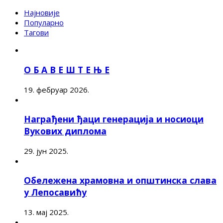
Најновије
Популарно
Тагови
О Б А В Е Ш Т Е Њ Е
19. фебруар 2026.
Награђени ђаци генерација и носиоци
Вукових диплома
29. јун 2025.
Обележена храмовна и општинска слава
у Лепосавићу
13. мај 2025.