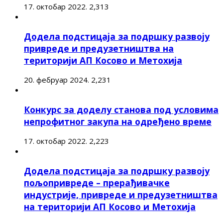
17. октобар 2022.
2,313
Додела подстицаја за подршку развоју
привреде и предузетништва на
територији АП Косово и Метохија
20. фебруар 2024.
2,231
Конкурс за доделу станова под условима
непрофитног закупа на одређено време
17. октобар 2022.
2,223
Додела подстицаја за подршку развоју
пољопривреде – прерађивачке
индустрије, привреде и предузетништва
на територији АП Косово и Метохија