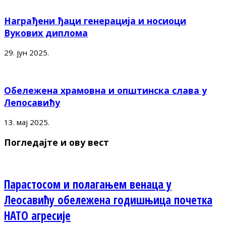
Награђени ђаци генерација и носиоци
Вукових диплома
29. јун 2025.
Обележена храмовна и општинска слава у
Лепосавићу
13. мај 2025.
Погледајте и ову вест
Парастосом и полагањем венаца у
Леосавићу обележена годишњица почетка
НАТО агресије