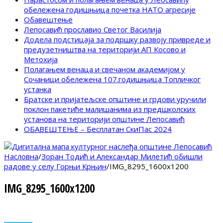
обележена годишњица почетка НАТО агресије
Обавештење
Лепосавић прославио Светог Василија
Додела подстицаја за подршку развоју привреде и
предузетништва на територији АП Косово и
Метохија
Полагањем венаца и свечаном академијом у
Сочаници обележена 107.годишњица Топличког
устанка
Братске и пријатељске општине и грдови уручили
поклон пакетиће малишанима из предшколских
установа на територији општине Лепосавић
ОБАВЕШТЕЊЕ – Бесплатан СкиПас 2024
Насловна
/
Зоран Тодић и Александар Милетић обишли
радове у селу Горњи Крњин
/
IMG_8295_1600x1200
IMG_8295_1600x1200