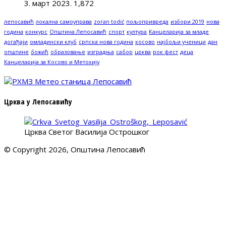
3. март 2023.
1,872
лепосавић
локална самоуправа
zoran todić
пољопривреда
избори 2019
нова
година
конкурс
Општина Лепосавић
спорт
култура
Канцеларија за младе
догађаји
омладински клуб
српска нова година
косово
најбољи ученици
дан
општине
божић
образовање
изградња
сабор
црква
рок фест
деца
Канцеларија за Косово и Метохију
Црква у Лепосавићу
Црква Светог Василија Острошког
© Copyright 2026, Општина Лепосавић