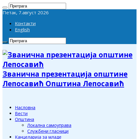
Петак, 7.август 2026
Контакти
English
Званична презентација општине
Лепосавић Општина Лепосавић
Насловна
Вести
Општина
Локална самоуправа
Службени гласници
Канцеларија за младе