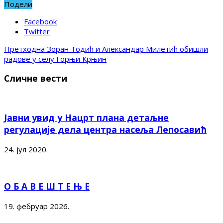
Подели
Facebook
Twitter
Претходна
Зоран Тодић и Александар Милетић обишли
радове у селу Горњи Крњин
Сличне вести
Јавни увид у Нацрт плана детаљне
регулације дела центра насеља Лепосавић
24. јул 2020.
О Б А В Е Ш Т Е Њ Е
19. фебруар 2026.