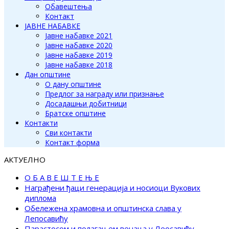
Обавештења
Контакт
ЈАВНЕ НАБАВКЕ
Јавне набавке 2021
Јавне набавке 2020
Јавне набавке 2019
Јавне набавке 2018
Дан општине
О дану општине
Предлог за награду или признање
Досадашњи добитници
Братске општине
Контакти
Сви контакти
Контакт форма
АКТУЕЛНО
О Б А В Е Ш Т Е Њ Е
Награђени ђаци генерација и носиоци Вукових
диплома
Обележена храмовна и општинска слава у
Лепосавићу
Парастосом и полагањем венаца у Леосавићу