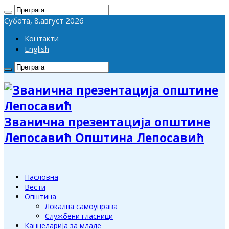
Субота, 8.август 2026
Контакти
English
Званична презентација општине
Лепосавић Општина Лепосавић
Насловна
Вести
Општина
Локална самоуправа
Службени гласници
Канцеларија за младе