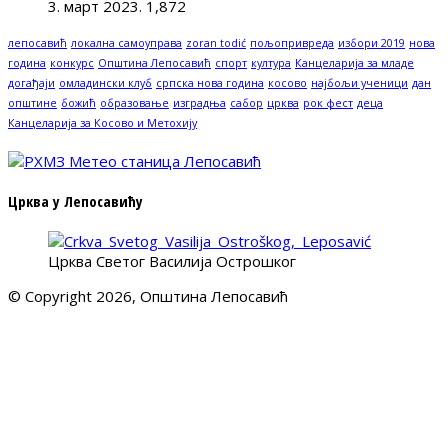
3. март 2023.
1,872
лепосавић
локална самоуправа
zoran todić
пољопривреда
избори 2019
нова
година
конкурс
Општина Лепосавић
спорт
култура
Канцеларија за младе
догађаји
омладински клуб
српска нова година
косово
најбољи ученици
дан
општине
божић
образовање
изградња
сабор
црква
рок фест
деца
Канцеларија за Косово и Метохију
Црква у Лепосавићу
Црква Светог Василија Острошког
© Copyright 2026, Општина Лепосавић