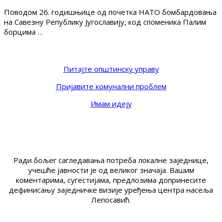
Поводом 26. годишњице од почетка НАТО бомбардовања
на Савезну Републику Југославију, код споменика Палим
борцима …
Питајте општинску управу
Пријавите комунални проблем
Имам идеју
Ради бољег сагледавања потреба локалне заједнице,
учешће јавности је од великог значаја. Вашим
коментарима, сугестијама, предлозима допринесите
дефинисању заједничке визије уређења центра насеља
Лепосавић.