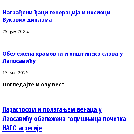
Награђени ђаци генерација и носиоци
Вукових диплома
29. јун 2025.
Обележена храмовна и општинска слава у
Лепосавићу
13. мај 2025.
Погледајте и ову вест
Парастосом и полагањем венаца у
Леосавићу обележена годишњица почетка
НАТО агресије