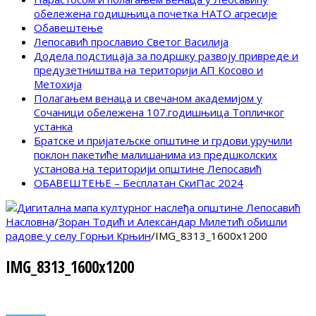
обележена годишњица почетка НАТО агресије
Обавештење
Лепосавић прославио Светог Василија
Додела подстицаја за подршку развоју привреде и
предузетништва на територији АП Косово и
Метохија
Полагањем венаца и свечаном академијом у
Сочаници обележена 107.годишњица Топличког
устанка
Братске и пријатељске општине и грдови уручили
поклон пакетиће малишанима из предшколских
установа на територији општине Лепосавић
ОБАВЕШТЕЊЕ – Бесплатан СкиПас 2024
Насловна
/
Зоран Тодић и Александар Милетић обишли
радове у селу Горњи Крњин
/
IMG_8313_1600x1200
IMG_8313_1600x1200