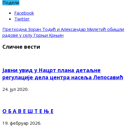
Подели
Facebook
Twitter
Претходна
Зоран Тодић и Александар Милетић обишли
радове у селу Горњи Крњин
Сличне вести
Јавни увид у Нацрт плана детаљне
регулације дела центра насеља Лепосавић
24. јул 2020.
О Б А В Е Ш Т Е Њ Е
19. фебруар 2026.