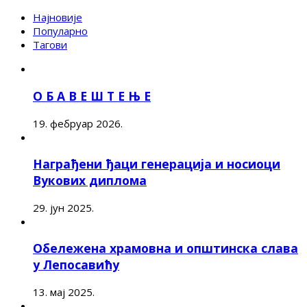
Најновије
Популарно
Тагови
О Б А В Е Ш Т Е Њ Е
19. фебруар 2026.
Награђени ђаци генерација и носиоци
Вукових диплома
29. јун 2025.
Обележена храмовна и општинска слава
у Лепосавићу
13. мај 2025.