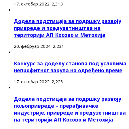
17. октобар 2022.
2,313
Додела подстицаја за подршку развоју
привреде и предузетништва на
територији АП Косово и Метохија
20. фебруар 2024.
2,231
Конкурс за доделу станова под условима
непрофитног закупа на одређено време
17. октобар 2022.
2,223
Додела подстицаја за подршку развоју
пољопривреде – прерађивачке
индустрије, привреде и предузетништва
на територији АП Косово и Метохија