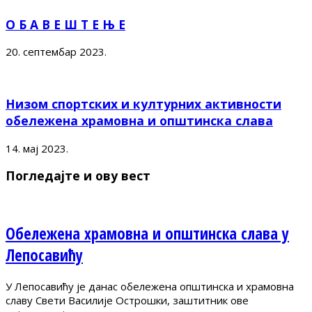
О Б А В Е Ш Т Е Њ Е
20. септембар 2023.
Низом спортских и културних активности
обележена храмовна и општинска слава
14. мај 2023.
Погледајте и ову вест
Обележена храмовна и општинска слава у
Лепосавићу
У Лепосавићу је данас обележена општинска и храмовна
славу Свети Василије Острошки, заштитник ове