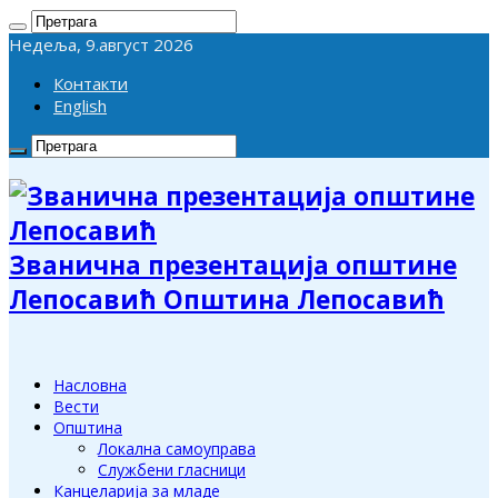
Недеља, 9.август 2026
Контакти
English
Званична презентација општине
Лепосавић Општина Лепосавић
Насловна
Вести
Општина
Локална самоуправа
Службени гласници
Канцеларија за младе