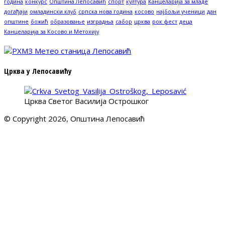
година
конкурс
Општина Лепосавић
спорт
култура
Канцеларија за младе
догађаји
омладински клуб
српска нова година
косово
најбољи ученици
дан
општине
божић
образовање
изградња
сабор
црква
рок фест
деца
Канцеларија за Косово и Метохију
Црква у Лепосавићу
Црква Светог Василија Острошког
© Copyright 2026, Општина Лепосавић