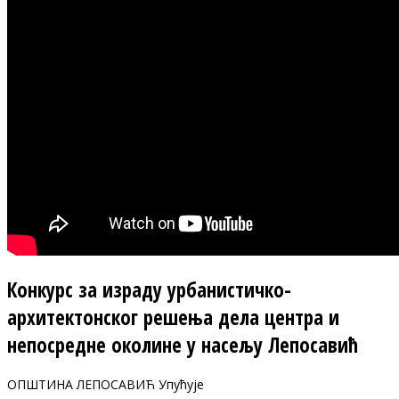
Конкурс за израду урбанистичко-
архитектонског решења дела центра и
непосредне околине у насељу Лепосавић
ОПШТИНА ЛЕПОСАВИЋ Упућује