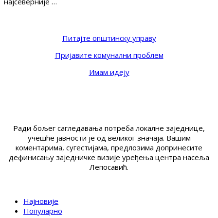
најсеверније …
Питајте општинску управу
Пријавите комунални проблем
Имам идеју
Ради бољег сагледавања потреба локалне заједнице,
учешће јавности је од великог значаја. Вашим
коментарима, сугестијама, предлозима допринесите
дефинисању заједничке визије уређења центра насеља
Лепосавић.
Најновије
Популарно