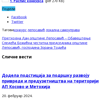
1. Распис конкурса
(pdf 270 KB)
Подели
Facebook
Twitter
Тагови
конкурс
лепосавић
локална самоуправа
Претходна
Дан општине Лепосавић – Обавештење
Следећа
Божићна честитка председника општине
Лепосавић, господина Зорана Тодића
Сличне вести
Додела подстицаја за подршку развоју
привреде и предузетништва на територији
АП Косово и Метохија
20. фебруар 2024.