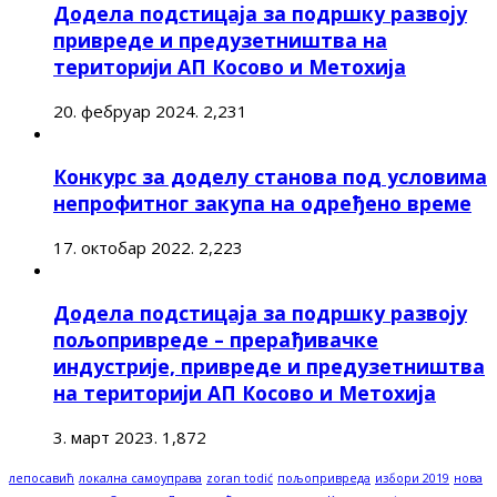
Додела подстицаја за подршку развоју
привреде и предузетништва на
територији АП Косово и Метохија
20. фебруар 2024.
2,231
Конкурс за доделу станова под условима
непрофитног закупа на одређено време
17. октобар 2022.
2,223
Додела подстицаја за подршку развоју
пољопривреде – прерађивачке
индустрије, привреде и предузетништва
на територији АП Косово и Метохија
3. март 2023.
1,872
лепосавић
локална самоуправа
zoran todić
пољопривреда
избори 2019
нова