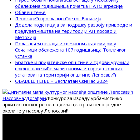
обележена годишњица почетка НАТО агресије
Обавештење
Лепосавић прославио Светог Василија
Додела подстицаја за подршку развоју привреде и
предузетништва на територији АП Косово и
Метохија
Полагањем венаца и свечаном академијом у
Сочаници обележена 107.годишњица Топличког
устанка
Братске и пријатељске општине и грдови уручили
поклон пакетиће малишанима из предшколских
установа на територији општине Лепосавић
ОБАВЕШТЕЊЕ – Бесплатан СкиПас 2024
Насловна
/
Догађаји
/
Конкурс за израду урбанистичко-
архитектонског решења дела центра и непосредне
околине у насељу Лепосавић