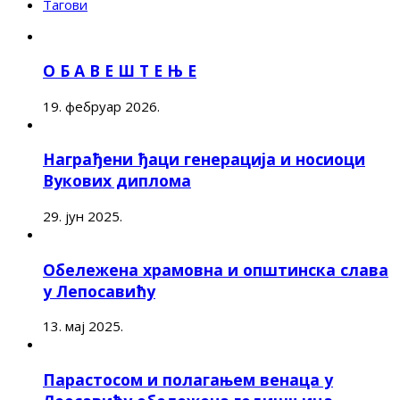
Тагови
О Б А В Е Ш Т Е Њ Е
19. фебруар 2026.
Награђени ђаци генерација и носиоци
Вукових диплома
29. јун 2025.
Обележена храмовна и општинска слава
у Лепосавићу
13. мај 2025.
Парастосом и полагањем венаца у