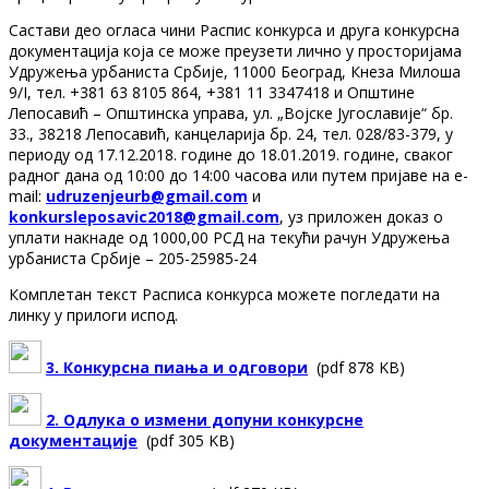
Састави део огласа чини Распис конкурса и друга конкурсна
документација која се може преузети лично у просторијама
Удружења урбаниста Србије, 11000 Београд, Кнеза Милоша
9/I, тел. +381 63 8105 864, +381 11 3347418 и Општине
Лепосавић – Општинска управа, ул. „Војске Југославије“ бр.
33., 38218 Лепосавић, канцеларија бр. 24, тел. 028/83-379, у
периоду од 17.12.2018. године до 18.01.2019. године, сваког
радног дана од 10:00 до 14:00 часова или путем пријаве на e-
mail:
udruzenjeurb@gmail.com
и
konkursleposavic2018@gmail.com
, уз приложен доказ о
уплати накнаде од 1000,00 РСД на текући рачун Удружења
урбаниста Србије – 205-25985-24
Комплетан текст Расписа конкурса можете погледати на
линку у прилоги испод.
3. Конкурсна пиања и одговори
(pdf 878 KB)
2. Одлука о измени допуни конкурсне
документације
(pdf 305 KB)