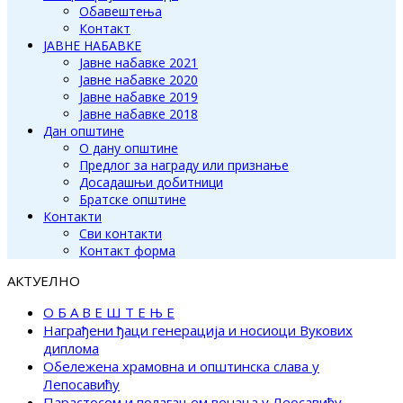
Обавештења
Контакт
ЈАВНЕ НАБАВКЕ
Јавне набавке 2021
Јавне набавке 2020
Јавне набавке 2019
Јавне набавке 2018
Дан општине
О дану општине
Предлог за награду или признање
Досадашњи добитници
Братске општине
Контакти
Сви контакти
Контакт форма
АКТУЕЛНО
О Б А В Е Ш Т Е Њ Е
Награђени ђаци генерација и носиоци Вукових
диплома
Обележена храмовна и општинска слава у
Лепосавићу
Парастосом и полагањем венаца у Леосавићу