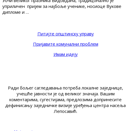
Уочи великог празника Видовдана, традицонално је
уприличен пријем за најбоље ученике, носиоце Вукове
дипломе и …
Питајте општинску управу
Пријавите комунални проблем
Имам идеју
Ради бољег сагледавања потреба локалне заједнице,
учешће јавности је од великог значаја. Вашим
коментарима, сугестијама, предлозима допринесите
дефинисању заједничке визије уређења центра насеља
Лепосавић.