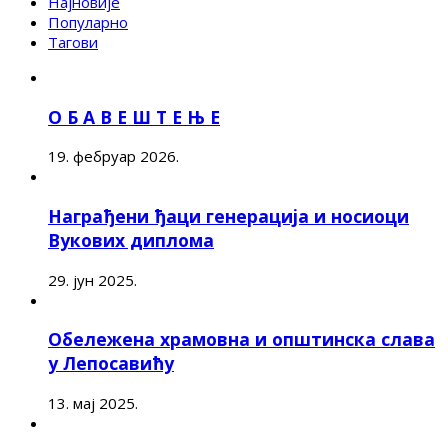
Најновије
Популарно
Тагови
О Б А В Е Ш Т Е Њ Е
19. фебруар 2026.
Награђени ђаци генерација и носиоци
Вукових диплома
29. јун 2025.
Обележена храмовна и општинска слава
у Лепосавићу
13. мај 2025.