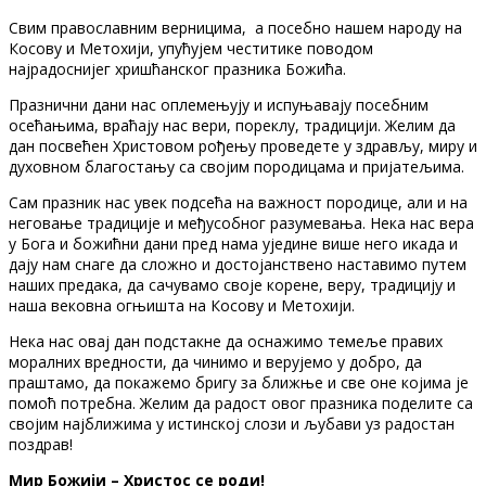
Свим православним верницима, а посебно нашем народу на
Косову и Метохији, упућујем честитике поводом
најрадоснијег хришћанског празника Божића.
Празнични дани нас оплемењују и испуњавају посебним
осећањима, враћају нас вери, пореклу, традицији. Желим да
дан посвећен Христовом рођењу проведете у здрављу, миру и
духовном благостању са својим породицама и пријатељима.
Сам празник нас увек подсећа на важност породице, али и на
неговање традиције и међусобног разумевања. Нека нас вера
у Бога и божићни дани пред нама уједине више него икада и
дају нам снаге да сложно и достојанствено наставимо путем
наших предака, да сачувамо своје корене, веру, традицију и
наша вековна огњишта на Косову и Метохији.
Нека нас овај дан подстакне да оснажимо темеље правих
моралних вредности, да чинимо и верујемо у добро, да
праштамо, да покажемо бригу за ближње и све оне којима је
помоћ потребна. Желим да радост овог празника поделите са
својим најближима у истинској слози и љубави уз радостан
поздрав!
Мир Божији – Христос се роди!