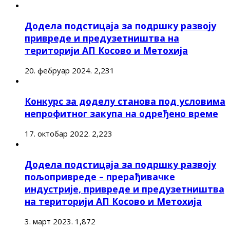
Додела подстицаја за подршку развоју
привреде и предузетништва на
територији АП Косово и Метохија
20. фебруар 2024.
2,231
Конкурс за доделу станова под условима
непрофитног закупа на одређено време
17. октобар 2022.
2,223
Додела подстицаја за подршку развоју
пољопривреде – прерађивачке
индустрије, привреде и предузетништва
на територији АП Косово и Метохија
3. март 2023.
1,872