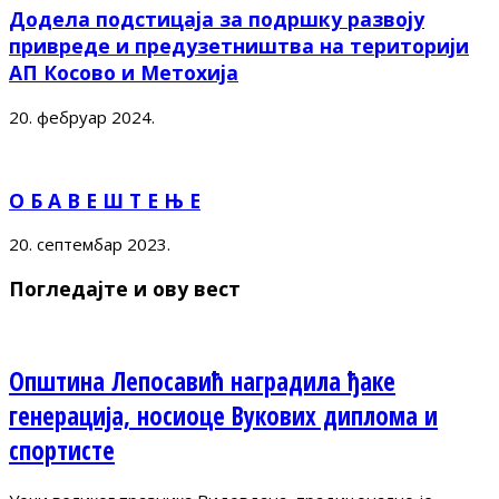
Додела подстицаја за подршку развоју
привреде и предузетништва на територији
АП Косово и Метохија
20. фебруар 2024.
О Б А В Е Ш Т Е Њ Е
20. септембар 2023.
Погледајте и ову вест
Општина Лепосавић наградила ђаке
генерација, носиоце Вукових диплома и
спортисте