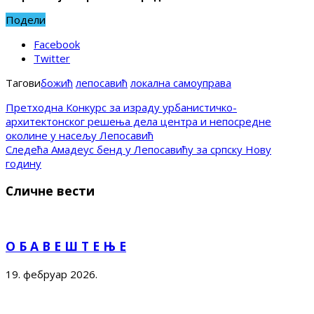
Подели
Facebook
Twitter
Тагови
божић
лепосавић
локална самоуправа
Претходна
Конкурс за израду урбанистичко-
архитектонског решења дела центра и непосредне
околине у насељу Лепосавић
Следећа
Амадеус бенд у Лепосавићу за српску Нову
годину
Сличне вести
О Б А В Е Ш Т Е Њ Е
19. фебруар 2026.