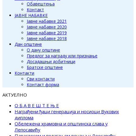
Обавештења
Контакт
ЈАВНЕ НАБАВКЕ
Јавне набавке 2021
Јавне набавке 2020
Јавне набавке 2019
Јавне набавке 2018
Дан општине
О дану општине
Предлог за награду или признање
Досадашњи добитници
Братске општине
Контакти
Сви контакти
Контакт форма
АКТУЕЛНО
О Б А В Е Ш Т Е Њ Е
Награђени ђаци генерација и носиоци Вукових
диплома
Обележена храмовна и општинска слава у
Лепосавићу
Парастосом и полагањем венаца у Леосавићу