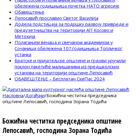
обележена годишњица почетка НАТО агресије
Обавештење
Лепосавић прославио Светог Василија
Додела подстицаја за подршку развоју привреде и
предузетништва на територији АП Косово и
Метохија
Полагањем венаца и свечаном академијом у
Сочаници обележена 107.годишњица Топличког
устанка
Братске и пријатељске општине и грдови уручили
поклон пакетиће малишанима из предшколских
установа на територији општине Лепосавић
ОБАВЕШТЕЊЕ – Бесплатан СкиПас 2024
Насловна
/
Догађаји
/
Божићна честитка председника
општине Лепосавић, господина Зорана Тодића
Божићна честитка председника општине
Лепосавић, господина Зорана Тодића