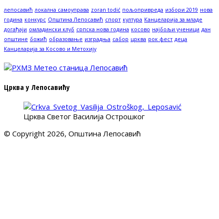
лепосавић
локална самоуправа
zoran todić
пољопривреда
избори 2019
нова
година
конкурс
Општина Лепосавић
спорт
култура
Канцеларија за младе
догађаји
омладински клуб
српска нова година
косово
најбољи ученици
дан
општине
божић
образовање
изградња
сабор
црква
рок фест
деца
Канцеларија за Косово и Метохију
Црква у Лепосавићу
Црква Светог Василија Острошког
© Copyright 2026, Општина Лепосавић