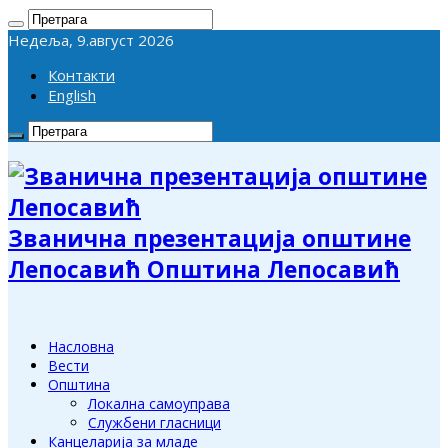
Недеља, 9.август 2026
Контакти
English
Званична презентација општине
Лепосавић Општина Лепосавић
Насловна
Вести
Општина
Локална самоуправа
Службени гласници
Канцеларија за младе