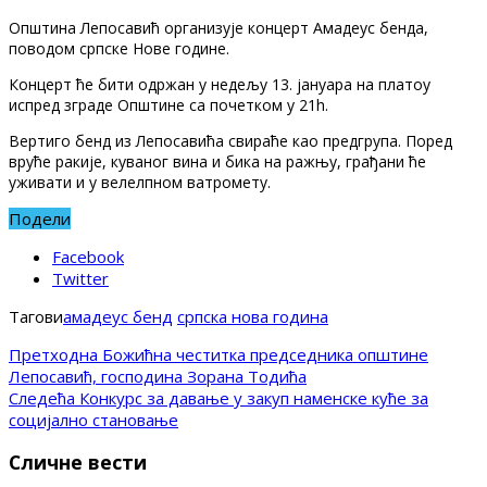
Општина Лепосавић организује концерт Амадеус бенда,
поводом српске Нове године.
Концерт ће бити одржан у недељу 13. јануара на платоу
испред зграде Општине са почетком у 21h.
Вертиго бенд из Лепосавића свираће као предгрупа. Поред
вруће ракије, куваног вина и бика на ражњу, грађани ће
уживати и у велелпном ватромету.
Подели
Facebook
Twitter
Тагови
амадеус бенд
српска нова година
Претходна
Божићна честитка председника општине
Лепосавић, господина Зорана Тодића
Следећа
Конкурс за давање у закуп наменске куће за
социјално становање
Сличне вести