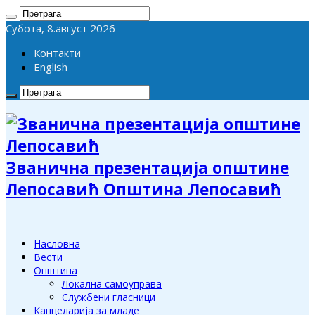
Субота, 8.август 2026
Контакти
English
Званична презентација општине
Лепосавић Општина Лепосавић
Насловна
Вести
Општина
Локална самоуправа
Службени гласници
Канцеларија за младе