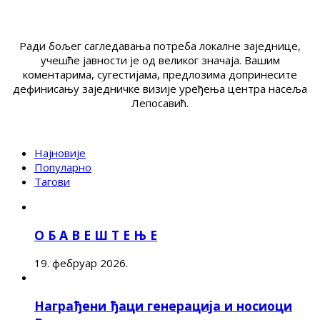
Ради бољег сагледавања потреба локалне заједнице,
учешће јавности је од великог значаја. Вашим
коментарима, сугестијама, предлозима допринесите
дефинисању заједничке визије уређења центра насеља
Лепосавић.
Најновије
Популарно
Тагови
О Б А В Е Ш Т Е Њ Е
19. фебруар 2026.
Награђени ђаци генерација и носиоци