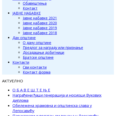
Обавештења
Контакт
ЈАВНЕ НАБАВКЕ
Јавне набавке 2021
Јавне набавке 2020
Јавне набавке 2019
Јавне набавке 2018
Дан општине
О дану општине
Предлог за награду или признање
Досадашњи добитници
Братске општине
Контакти
Сви контакти
Контакт форма
АКТУЕЛНО
О Б А В Е Ш Т Е Њ Е
Награђени ђаци генерација и носиоци Вукових
диплома
Обележена храмовна и општинска слава у
Лепосавићу
Парастосом и полагањем венаца у Леосавићу