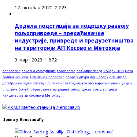
17. октобар 2022.
2,223
Додела подстицаја за подршку развоју
пољопривреде – прерађивачке
индустрије, привреде и предузетништва
на територији АП Косово и Метохија
3. март 2023.
1,872
лепосавић
локална самоуправа
zoran todić
пољопривреда
избори 2019
нова
година
конкурс
Општина Лепосавић
спорт
култура
Канцеларија за младе
догађаји
омладински клуб
српска нова година
косово
најбољи ученици
дан
општине
божић
образовање
изградња
сабор
црква
рок фест
деца
Канцеларија за Косово и Метохију
Црква у Лепосавићу