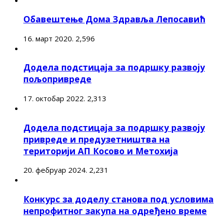
Обавештење Дома Здравља Лепосавић
16. март 2020.
2,596
Додела подстицаја за подршку развоју
пољопривреде
17. октобар 2022.
2,313
Додела подстицаја за подршку развоју
привреде и предузетништва на
територији АП Косово и Метохија
20. фебруар 2024.
2,231
Конкурс за доделу станова под условима
непрофитног закупа на одређено време