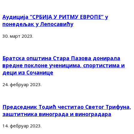
Аудиција “СРБИЈА У РИТМУ ЕВРОПЕ” у
понедељак у Лепосавићу
30. март 2023.
Братска општина Стара Пазова донирала
вредне поклоне ученицима, спортистима и
деци из Сочанице
24. фебруар 2023.
Председник Тодић честитао Светог Трифуна,
заштитника винограда и виноградара
14. фебруар 2023.