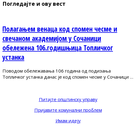
Погледајте и ову вест
Полагањем венаца код спомен чесме и
свечаном академијом у Сочаници
обележена 106.годишњица Топличког
устанка
Поводом обележавања 106 година од подизања
Топличког устанка данас је код спомен чесме у Сочаници …
Питајте општинску управу
Пријавите комунални проблем
Имам идеју