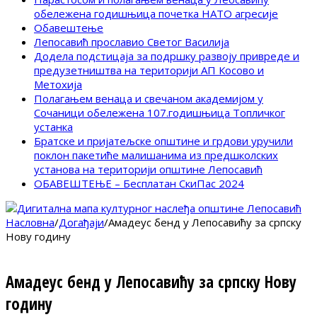
обележена годишњица почетка НАТО агресије
Обавештење
Лепосавић прославио Светог Василија
Додела подстицаја за подршку развоју привреде и
предузетништва на територији АП Косово и
Метохија
Полагањем венаца и свечаном академијом у
Сочаници обележена 107.годишњица Топличког
устанка
Братске и пријатељске општине и грдови уручили
поклон пакетиће малишанима из предшколских
установа на територији општине Лепосавић
ОБАВЕШТЕЊЕ – Бесплатан СкиПас 2024
Насловна
/
Догађаји
/
Амадеус бенд у Лепосавићу за српску
Нову годину
Амадеус бенд у Лепосавићу за српску Нову
годину