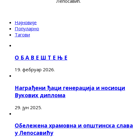
Лепосавић.
Најновије
Популарно
Тагови
О Б А В Е Ш Т Е Њ Е
19. фебруар 2026.
Награђени ђаци генерација и носиоци
Вукових диплома
29. јун 2025.
Обележена храмовна и општинска слава
у Лепосавићу