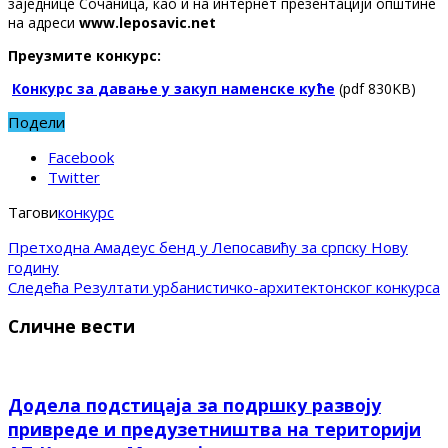
заједнице Сочаница, као и на интернет презентацији општине
на адреси
www.leposavic.net
Преузмите конкурс:
Конкурс за давање у закуп наменске куће
(pdf 830KB)
Подели
Facebook
Twitter
Тагови
конкурс
Претходна
Амадеус бенд у Лепосавићу за српску Нову
годину
Следећа
Резултати урбанистичко-архитектонског конкурса
Сличне вести
Додела подстицаја за подршку развоју
привреде и предузетништва на територији