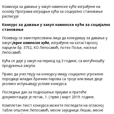
Комисија за давање у закуп наменске куће изграђене на
основу Програма изградње кућа за социјално становање
расписује:
Конкурс
за давање у закуп наменске куће за социјално
становање
Позивају се заинтересована лица да конкуришу за давање у
закуп
једне наменске куће,
изграђене на катастарској
парцели бр. 3752, КО Лепосавић, потез Поље, насеље
Лепосавић.
Кућа се даје у закуп на период од 3 године, са могућношћу
продужења закупа.
Право да учествују на конкурсу имају социјално угрожене
породице младих брачних парова са троје или више деце
уколико испуњавају услове конкурса.
Последњи дан за подношење пријаве и пратеће
документације је петак, 1. ( први ) март 2019. године.
Комплетан текст конкурса можете погледати на огласној
табли општине Лепосавић, месне заједнице Лешак, месне