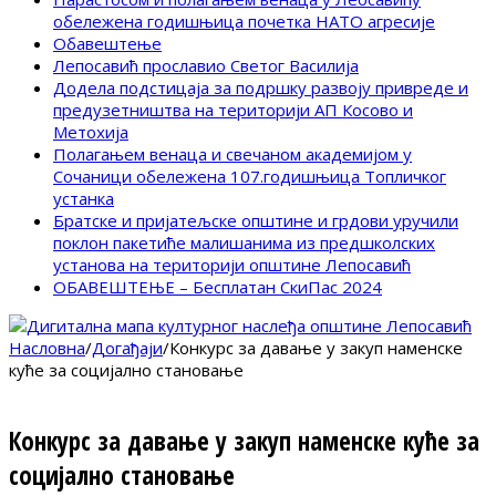
обележена годишњица почетка НАТО агресије
Обавештење
Лепосавић прославио Светог Василија
Додела подстицаја за подршку развоју привреде и
предузетништва на територији АП Косово и
Метохија
Полагањем венаца и свечаном академијом у
Сочаници обележена 107.годишњица Топличког
устанка
Братске и пријатељске општине и грдови уручили
поклон пакетиће малишанима из предшколских
установа на територији општине Лепосавић
ОБАВЕШТЕЊЕ – Бесплатан СкиПас 2024
Насловна
/
Догађаји
/
Конкурс за давање у закуп наменске
куће за социјално становање
Конкурс за давање у закуп наменске куће за
социјално становање