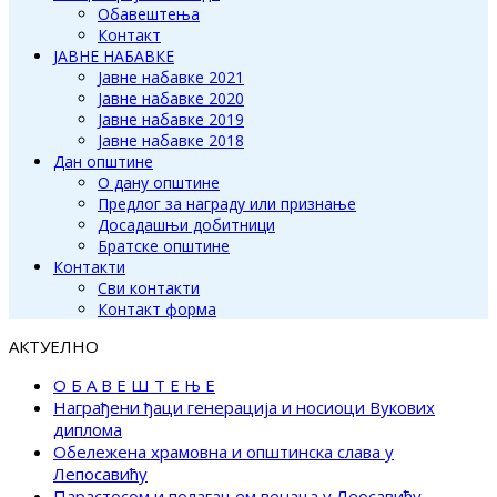
Обавештења
Контакт
ЈАВНЕ НАБАВКЕ
Јавне набавке 2021
Јавне набавке 2020
Јавне набавке 2019
Јавне набавке 2018
Дан општине
О дану општине
Предлог за награду или признање
Досадашњи добитници
Братске општине
Контакти
Сви контакти
Контакт форма
АКТУЕЛНО
О Б А В Е Ш Т Е Њ Е
Награђени ђаци генерација и носиоци Вукових
диплома
Обележена храмовна и општинска слава у
Лепосавићу
Парастосом и полагањем венаца у Леосавићу