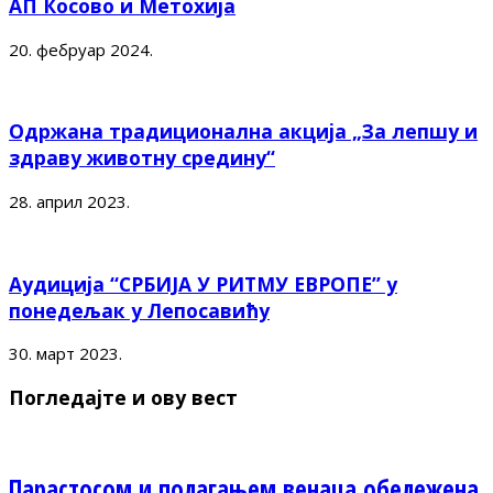
АП Косово и Метохија
20. фебруар 2024.
Одржана традиционална акција „За лепшу и
здраву животну средину“
28. април 2023.
Аудиција “СРБИЈА У РИТМУ ЕВРОПЕ” у
понедељак у Лепосавићу
30. март 2023.
Погледајте и ову вест
Парастосом и полагањем венаца обележена