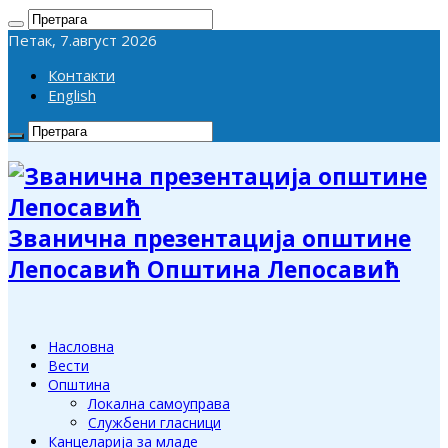
Петак, 7.август 2026
Контакти
English
Званична презентација општине
Лепосавић Општина Лепосавић
Насловна
Вести
Општина
Локална самоуправа
Службени гласници
Канцеларија за младе