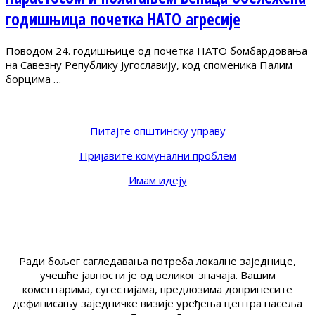
годишњица почетка НАТО агресије
Поводом 24. годишњице од почетка НАТО бомбардовања
на Савезну Републику Југославију, код споменика Палим
борцима …
Питајте општинску управу
Пријавите комунални проблем
Имам идеју
Ради бољег сагледавања потреба локалне заједнице,
учешће јавности је од великог значаја. Вашим
коментарима, сугестијама, предлозима допринесите
дефинисању заједничке визије уређења центра насеља