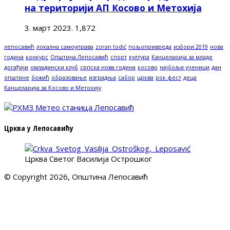
на територији АП Косово и Метохија
3. март 2023.
1,872
лепосавић
локална самоуправа
zoran todić
пољопривреда
избори 2019
нова
година
конкурс
Општина Лепосавић
спорт
култура
Канцеларија за младе
догађаји
омладински клуб
српска нова година
косово
најбољи ученици
дан
општине
божић
образовање
изградња
сабор
црква
рок фест
деца
Канцеларија за Косово и Метохију
Црква у Лепосавићу
Црква Светог Василија Острошког
© Copyright 2026, Општина Лепосавић