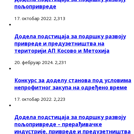
пољопривреде
17. октобар 2022.
2,313
Додела подстицаја за подршку развоју
привреде и предузетништва на
територији АП Косово и Метохија
20. фебруар 2024.
2,231
Конкурс за доделу станова под условима
непрофитног закупа на одређено време
17. октобар 2022.
2,223
Додела подстицаја за подршку развоју
пољопривреде – прерађивачке
индустрије, привреде и предузетништва