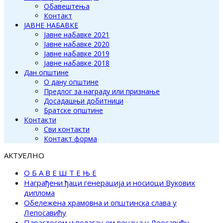
Обавештења
Контакт
ЈАВНЕ НАБАВКЕ
Јавне набавке 2021
Јавне набавке 2020
Јавне набавке 2019
Јавне набавке 2018
Дан општине
О дану општине
Предлог за награду или признање
Досадашњи добитници
Братске општине
Контакти
Сви контакти
Контакт форма
АКТУЕЛНО
О Б А В Е Ш Т Е Њ Е
Награђени ђаци генерација и носиоци Вукових
диплома
Обележена храмовна и општинска слава у
Лепосавићу
Парастосом и полагањем венаца у Леосавићу