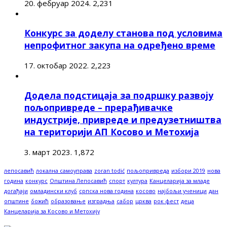
20. фебруар 2024.
2,231
Конкурс за доделу станова под условима
непрофитног закупа на одређено време
17. октобар 2022.
2,223
Додела подстицаја за подршку развоју
пољопривреде – прерађивачке
индустрије, привреде и предузетништва
на територији АП Косово и Метохија
3. март 2023.
1,872
лепосавић
локална самоуправа
zoran todić
пољопривреда
избори 2019
нова
година
конкурс
Општина Лепосавић
спорт
култура
Канцеларија за младе
догађаји
омладински клуб
српска нова година
косово
најбољи ученици
дан
општине
божић
образовање
изградња
сабор
црква
рок фест
деца
Канцеларија за Косово и Метохију