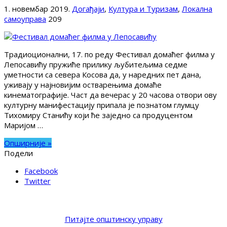
1. новембар 2019.
Догађаји
,
Култура и Туризам
,
Локална
самоуправа
209
Традиоционални, 17. по реду Фестивал домаћег филма у
Лепосавићу пружиће прилику љубитељима седме
уметности са севера Косова да, у наредних пет дана,
уживају у најновијим остварењима домаће
кинематографије. Част да вечерас у 20 часова отвори ову
културну манифестацију припала је познатом глумцу
Тихомиру Станићу који ће заједно са продуцентом
Маријом …
Опширније »
Подели
Facebook
Twitter
Питајте општинску управу