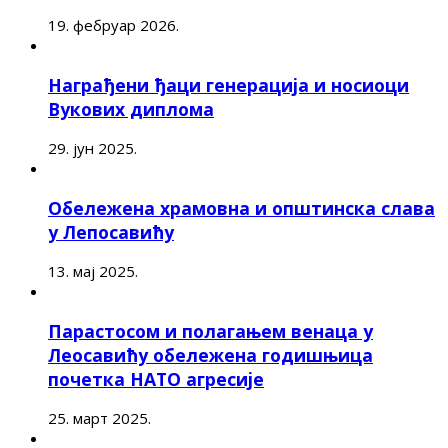
19. фебруар 2026.
Награђени ђаци генерација и носиоци
Вукових диплома
29. јун 2025.
Обележена храмовна и општинска слава
у Лепосавићу
13. мај 2025.
Парастосом и полагањем венаца у
Леосавићу обележена годишњица
почетка НАТО агресије
25. март 2025.