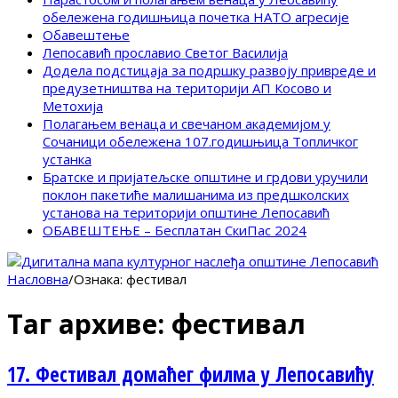
обележена годишњица почетка НАТО агресије
Обавештење
Лепосавић прославио Светог Василија
Додела подстицаја за подршку развоју привреде и
предузетништва на територији АП Косово и
Метохија
Полагањем венаца и свечаном академијом у
Сочаници обележена 107.годишњица Топличког
устанка
Братске и пријатељске општине и грдови уручили
поклон пакетиће малишанима из предшколских
установа на територији општине Лепосавић
ОБАВЕШТЕЊЕ – Бесплатан СкиПас 2024
Насловна
/
Ознака:
фестивал
Таг архиве:
фестивал
17. Фестивал домаћег филма у Лепосавићу