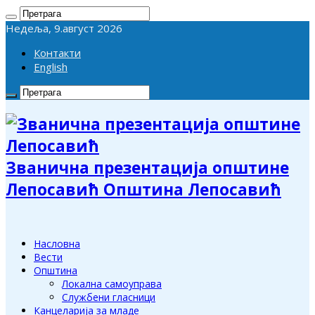
Недеља, 9.август 2026
Контакти
English
Званична презентација општине
Лепосавић Општина Лепосавић
Насловна
Вести
Општина
Локална самоуправа
Службени гласници
Канцеларија за младе