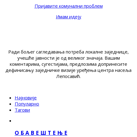
Пријавите комунални проблем
Имам идеју
Ради бољег сагледавања потреба локалне заједнице,
учешће јавности је од великог значаја. Вашим
коментарима, сугестијама, предлозима допринесите
дефинисању заједничке визије уређења центра насеља
Лепосавић.
Најновије
Популарно
Тагови
О Б А В Е Ш Т Е Њ Е