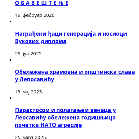
О Б А В Е Ш Т Е Њ Е
19. фебруар 2026.
Награђени ђаци генерација и носиоци
Вукових диплома
29. јун 2025.
Обележена храмовна и општинска слава
у Лепосавићу
13. мај 2025.
Парастосом и полагањем венаца у
Леосавићу обележена годишњица
почетка НАТО агресије
25. март 2025.