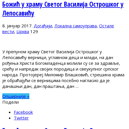
Божић у храму Светог Василија Острошког у
Лепосавићу
8. јануар 2017.
Догађаји
,
Локална самоуправа
,
Остале
вести
,
Црква
129
У препуном храму Светог Василија Острошког у
Лепосавићу верници, углавном деца и млади, на дан
рођења Христа Богомладенца молили су се за здравље,
срећу и напредак својих породица и свеукупног српског
народа. Протојереј Миломир Влашковић, стрешина храма
је обраћајући се верницима посебно нагласио да је
данашњи дан, дан праштања, дан …
Опширније »
Подели
Facebook
Twitter