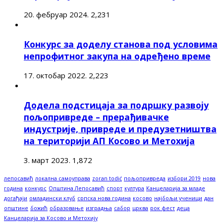
20. фебруар 2024.
2,231
Конкурс за доделу станова под условима
непрофитног закупа на одређено време
17. октобар 2022.
2,223
Додела подстицаја за подршку развоју
пољопривреде – прерађивачке
индустрије, привреде и предузетништва
на територији АП Косово и Метохија
3. март 2023.
1,872
лепосавић
локална самоуправа
zoran todić
пољопривреда
избори 2019
нова
година
конкурс
Општина Лепосавић
спорт
култура
Канцеларија за младе
догађаји
омладински клуб
српска нова година
косово
најбољи ученици
дан
општине
божић
образовање
изградња
сабор
црква
рок фест
деца
Канцеларија за Косово и Метохију