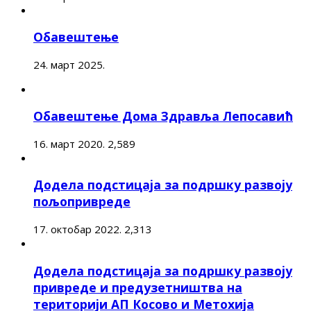
Обавештење
24. март 2025.
Обавештење Дома Здравља Лепосавић
16. март 2020.
2,589
Додела подстицаја за подршку развоју
пољопривреде
17. октобар 2022.
2,313
Додела подстицаја за подршку развоју
привреде и предузетништва на
територији АП Косово и Метохија