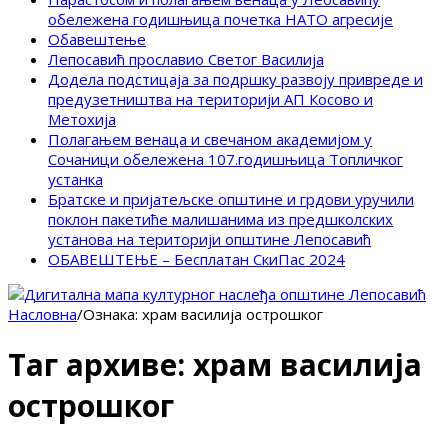
обележена годишњица почетка НАТО агресије
Обавештење
Лепосавић прославио Светог Василија
Додела подстицаја за подршку развоју привреде и
предузетништва на територији АП Косово и
Метохија
Полагањем венаца и свечаном академијом у
Сочаници обележена 107.годишњица Топличког
устанка
Братске и пријатељске општине и грдови уручили
поклон пакетиће малишанима из предшколских
установа на територији општине Лепосавић
ОБАВЕШТЕЊЕ – Бесплатан СкиПас 2024
Насловна
/
Ознака:
храм василија острошког
Таг архиве:
храм василија
острошког