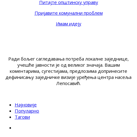
Питајте општинску управу
Пријавите комунални проблем
Имам идеју
Ради бољег сагледавања потреба локалне заједнице,
учешће јавности је од великог значаја. Вашим
коментарима, сугестијама, предлозима допринесите
дефинисању заједничке визије уређења центра насеља
Лепосавић.
Најновије
Популарно
Тагови