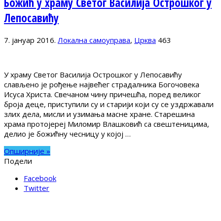
Божић у храму Светог Василија Острошког у
Лепосавићу
7. јануар 2016.
Локална самоуправа
,
Црква
463
У храму Светог Василија Острошког у Лепосавићу
слављено је рођење највећег страдалника Богочовека
Исуса Христа. Свечаном чину причешћа, поред великог
броја деце, приступили су и старији који су се уздржавали
злих дела, мисли и узимања масне хране. Старешина
храма протојереј Миломир Влашковић са свештеницима,
делио је божићну чесницу у којој …
Опширније »
Подели
Facebook
Twitter