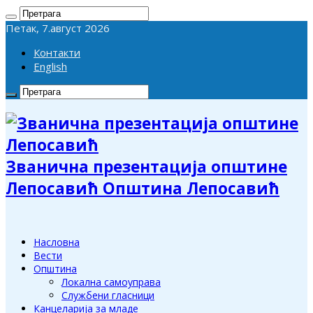
Петак, 7.август 2026
Контакти
English
Званична презентација општине
Лепосавић Општина Лепосавић
Насловна
Вести
Општина
Локална самоуправа
Службени гласници
Канцеларија за младе