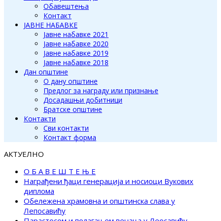
Обавештења
Контакт
ЈАВНЕ НАБАВКЕ
Јавне набавке 2021
Јавне набавке 2020
Јавне набавке 2019
Јавне набавке 2018
Дан општине
О дану општине
Предлог за награду или признање
Досадашњи добитници
Братске општине
Контакти
Сви контакти
Контакт форма
АКТУЕЛНО
О Б А В Е Ш Т Е Њ Е
Награђени ђаци генерација и носиоци Вукових
диплома
Обележена храмовна и општинска слава у
Лепосавићу
Парастосом и полагањем венаца у Леосавићу