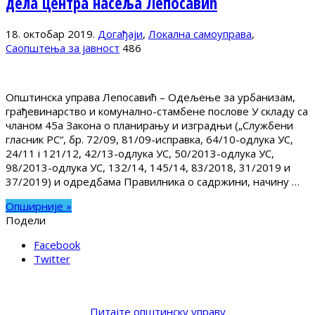
дела центра насеља Лепосавић
18. октобар 2019.
Догађаји
,
Локална самоуправа
,
Саопштења за јавност
486
Општинска управа Лепосавић – Одељење за урбанизам,
грађевинарство и комунално-стамбене послове У складу са
чланом 45а Закона о планирању и изградњи („Службени
гласник РС“, бр. 72/09, 81/09-исправка, 64/10-одлука УС,
24/11 i 121/12, 42/13-одлука УС, 50/2013-одлука УС,
98/2013-одлука УС, 132/14, 145/14, 83/2018, 31/2019 и
37/2019) и одредбама Правилника о садржини, начину …
Опширније »
Подели
Facebook
Twitter
Питајте општинску управу