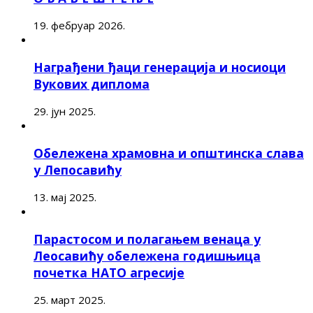
19. фебруар 2026.
Награђени ђаци генерација и носиоци
Вукових диплома
29. јун 2025.
Обележена храмовна и општинска слава
у Лепосавићу
13. мај 2025.
Парастосом и полагањем венаца у
Леосавићу обележена годишњица
почетка НАТО агресије
25. март 2025.