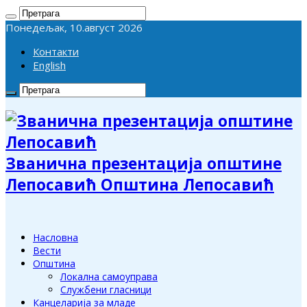
Понедељак, 10.август 2026
Контакти
English
Званична презентација општине
Лепосавић Општина Лепосавић
Насловна
Вести
Општина
Локална самоуправа
Службени гласници
Канцеларија за младе