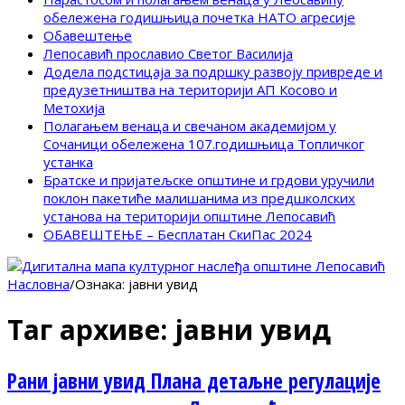
обележена годишњица почетка НАТО агресије
Обавештење
Лепосавић прославио Светог Василија
Додела подстицаја за подршку развоју привреде и
предузетништва на територији АП Косово и
Метохија
Полагањем венаца и свечаном академијом у
Сочаници обележена 107.годишњица Топличког
устанка
Братске и пријатељске општине и грдови уручили
поклон пакетиће малишанима из предшколских
установа на територији општине Лепосавић
ОБАВЕШТЕЊЕ – Бесплатан СкиПас 2024
Насловна
/
Ознака:
јавни увид
Таг архиве:
јавни увид
Рани јавни увид Плана детаљне регулације