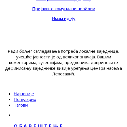
Пријавите комунални проблем
Имам идеју
Ради бољег сагледавања потреба локалне заједнице,
учешће јавности је од великог значаја. Вашим
коментарима, сугестијама, предлозима допринесите
дефинисању заједничке визије уређења центра насеља
Лепосавић.
Најновије
Популарно
Тагови
О Б А В Е Ш Т Е Њ Е