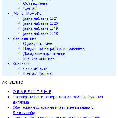
Обавештења
Контакт
ЈАВНЕ НАБАВКЕ
Јавне набавке 2021
Јавне набавке 2020
Јавне набавке 2019
Јавне набавке 2018
Дан општине
О дану општине
Предлог за награду или признање
Досадашњи добитници
Братске општине
Контакти
Сви контакти
Контакт форма
АКТУЕЛНО
О Б А В Е Ш Т Е Њ Е
Награђени ђаци генерација и носиоци Вукових
диплома
Обележена храмовна и општинска слава у
Лепосавићу
Парастосом и полагањем венаца у Леосавићу