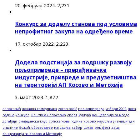
20. фебруар 2024.
2,231
Конкурс за доделу станова под условима
непрофитног закупа на одређено време
17. октобар 2022.
2,223
Додела подстицаја за подршку развоју
пољопривреде – прерађивачке
индустрије, привреде и предузетништва
на територији АП Косово и Метохија
3. март 2023.
1,872
лепосавић
локална самоуправа
zoran todić
пољопривреда
избори 2019
нова
година
конкурс
Општина Лепосавић
спорт
култура
Канцеларија за младе
догађаји
омладински клуб
српска нова година
косово
најбољи ученици
дан
општине
божић
образовање
изградња
сабор
црква
рок фест
деца
Канцеларија за Косово и Метохију