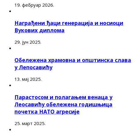
19. фебруар 2026.
Награђени ђаци генерација и носиоци
Вукових диплома
29. јун 2025.
Обележена храмовна и општинска слава
у Лепосавићу
13. мај 2025.
Парастосом и полагањем венаца у
Леосавићу обележена годишњица
почетка НАТО агресије
25. март 2025.