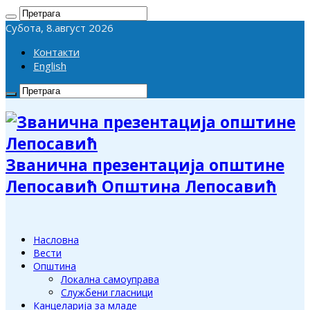
Субота, 8.август 2026
Контакти
English
Званична презентација општине
Лепосавић Општина Лепосавић
Насловна
Вести
Општина
Локална самоуправа
Службени гласници
Канцеларија за младе