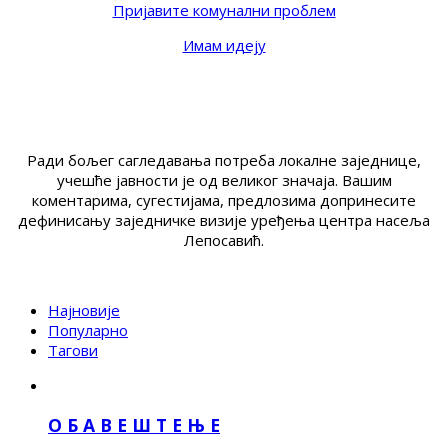
Пријавите комунални проблем
Имам идеју
Ради бољег сагледавања потреба локалне заједнице,
учешће јавности је од великог значаја. Вашим
коментарима, сугестијама, предлозима допринесите
дефинисању заједничке визије уређења центра насеља
Лепосавић.
Најновије
Популарно
Тагови
О Б А В Е Ш Т Е Њ Е