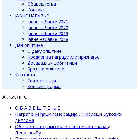
Обавештења
Контакт
ЈАВНЕ НАБАВКЕ
Јавне набавке 2021
Јавне набавке 2020
Јавне набавке 2019
Јавне набавке 2018
Дан општине
О дану општине
Предлог за награду или признање
Досадашњи добитници
Братске општине
Контакти
Сви контакти
Контакт форма
АКТУЕЛНО
О Б А В Е Ш Т Е Њ Е
Награђени ђаци генерација и носиоци Вукових
диплома
Обележена храмовна и општинска слава у
Лепосавићу
Парастосом и полагањем венаца у Леосавићу