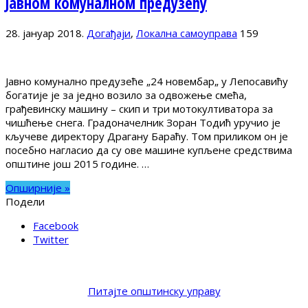
Јавном комуналном предузећу
28. јануар 2018.
Догађаји
,
Локална самоуправа
159
Јавно комунално предузеће „24 новембар„ у Лепосавићу
богатије је за једно возило за одвожење смећа,
грађевинску машину – скип и три мотокултиватора за
чишћење снега. Градоначелник Зоран Тодић уручио је
кључеве директору Драгану Бараћу. Том приликом он је
посебно нагласио да су ове машине купљене средствима
општине још 2015 године. …
Опширније »
Подели
Facebook
Twitter
Питајте општинску управу