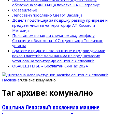
обележена годишњица почетка НАТО агресије
Обавештење
Лепосавић прославио Светог Василија
Додела подстицаја за подршку развоју привреде и
предузетништва на територији АП Косово и
Метохија
Полагањем венаца и свечаном академијом у
Сочаници обележена 107.годишњица Топличког
устанка
Братске и пријатељске општине и грдови уручили
поклон пакетиће малишанима из предшколских
установа на територији општине Лепосавић
ОБАВЕШТЕЊЕ – Бесплатан СкиПас 2024
Насловна
/
Ознака:
комунално
Таг архиве:
комунално
Општина Лепосавић поклонила машине