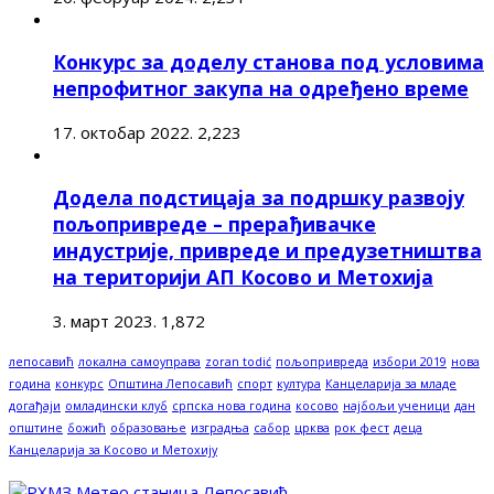
Конкурс за доделу станова под условима
непрофитног закупа на одређено време
17. октобар 2022.
2,223
Додела подстицаја за подршку развоју
пољопривреде – прерађивачке
индустрије, привреде и предузетништва
на територији АП Косово и Метохија
3. март 2023.
1,872
лепосавић
локална самоуправа
zoran todić
пољопривреда
избори 2019
нова
година
конкурс
Општина Лепосавић
спорт
култура
Канцеларија за младе
догађаји
омладински клуб
српска нова година
косово
најбољи ученици
дан
општине
божић
образовање
изградња
сабор
црква
рок фест
деца
Канцеларија за Косово и Метохију