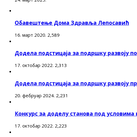
Обавештење Дома Здравља Лепосавић
16. март 2020.
2,589
Додела подстицаја за подршку развоју 
17. октобар 2022.
2,313
Додела подстицаја за подршку развоју п
20. фебруар 2024.
2,231
Конкурс за доделу станова под условима
17. октобар 2022.
2,223