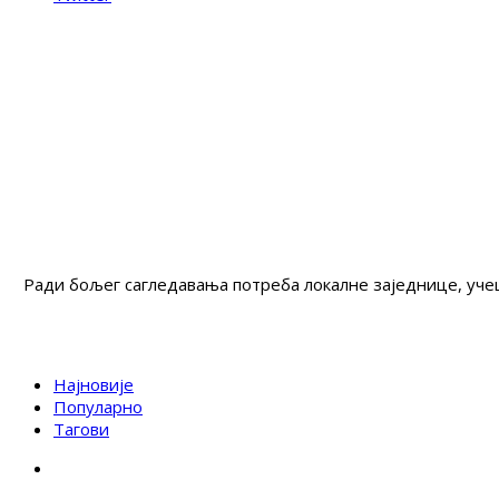
Ради бољег сагледавања потреба локалне заједнице, учеш
Најновије
Популарно
Тагови