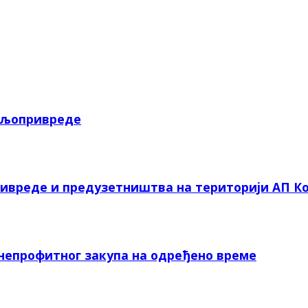
пољопривреде
ривреде и предузетништва на територији АП Ко
 непрофитног закупа на одређено време