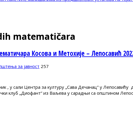
dih matematičara
матичара Косова и Метохије – Лепосавић 202
пштења за јавност
257
ик , у сали Центра за културу „Сава Дечанац“ у Лепосавићу
ички клуб „Диофант“ из Ваљева у сарадњи са општином Лепо