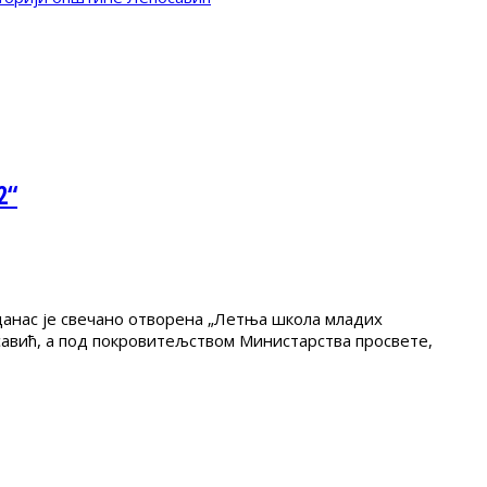
2“
 данас је свечано отворена „Летња школа младих
савић, а под покровитељством Министарства просвете,