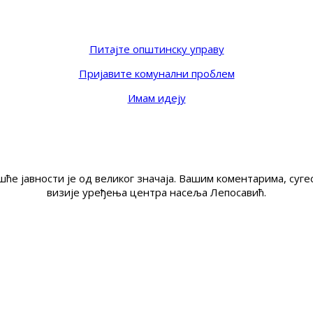
Питајте општинску управу
Пријавите комунални проблем
Имам идеју
ће јавности је од великог значаја. Вашим коментарима, су
визије уређења центра насеља Лепосавић.