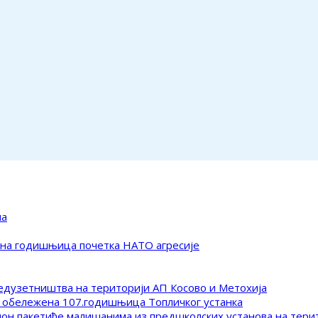
ма
ена годишњица почетка НАТО агресије
редузетништва на територији АП Косово и Метохија
 обележена 107.годишњица Топличког устанка
клон пакетиће малишанима из предшколских установа на тер