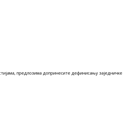
гестијама, предлозима допринесите дефинисању заједничке