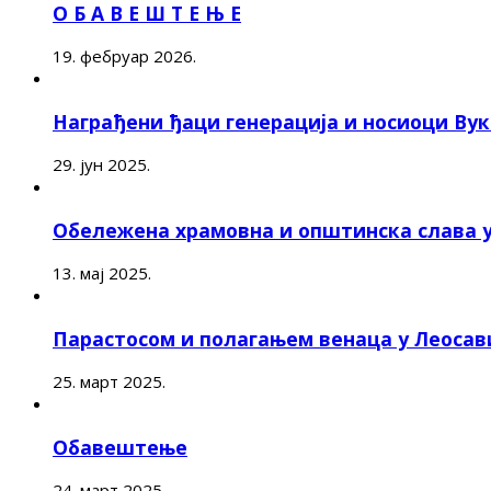
О Б А В Е Ш Т Е Њ Е
19. фебруар 2026.
Награђени ђаци генерација и носиоци Ву
29. јун 2025.
Обележена храмовна и општинска слава 
13. мај 2025.
Парастосом и полагањем венаца у Леоса
25. март 2025.
Обавештење
24. март 2025.