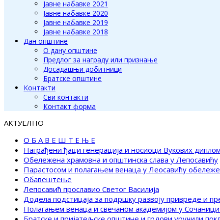
Јавне набавке 2021
Јавне набавке 2020
Јавне набавке 2019
Јавне набавке 2018
Дан општине
О дану општине
Предлог за награду или признање
Досадашњи добитници
Братске општине
Контакти
Сви контакти
Контакт форма
АКТУЕЛНО
О Б А В Е Ш Т Е Њ Е
Награђени ђаци генерација и носиоци Вукових дипло
Обележена храмовна и општинска слава у Лепосавићу
Парастосом и полагањем венаца у Леосавићу обележ
Обавештење
Лепосавић прославио Светог Василија
Додела подстицаја за подршку развоју привреде и п
Полагањем венаца и свечаном академијом у Сочаници
Братске и пријатељске општине и грдови уручили по