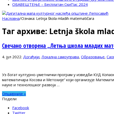
ОБАВЕШТЕЊЕ – Бесплатан СкиПас 2024
Насловна
/
Ознака:
Letnja škola mladih matematičara
Таг архиве:
Letnja škola mla
Свечано отворена „Летња школа младих мате
4. јул 2022.
Догађаји
,
Локална самоуправа
,
Образовање
,
Сао
Уз богат културно-уметнички програм у изведби КУД Копаон
математичара Косова и Метохије“ који организује Математ
науке и технолошког развоја …
Опширније »
Подели
Facebook
Twitter