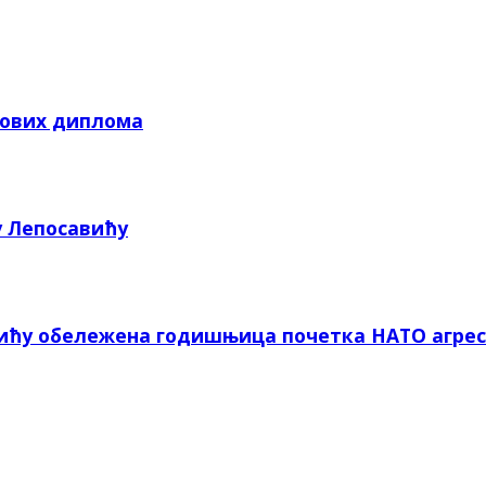
кових диплома
у Лепосавићу
вићу обележена годишњица почетка НАТО агрес