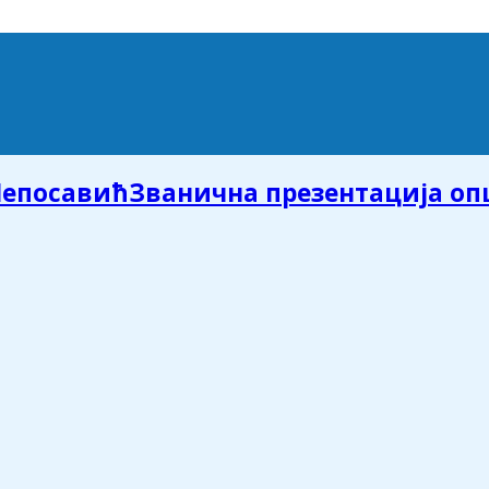
Званична презентација о