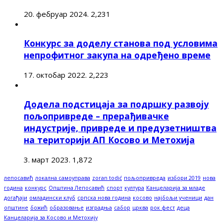
20. фебруар 2024.
2,231
Конкурс за доделу станова под условима
непрофитног закупа на одређено време
17. октобар 2022.
2,223
Додела подстицаја за подршку развоју
пољопривреде – прерађивачке
индустрије, привреде и предузетништва
на територији АП Косово и Метохија
3. март 2023.
1,872
лепосавић
локална самоуправа
zoran todić
пољопривреда
избори 2019
нова
година
конкурс
Општина Лепосавић
спорт
култура
Канцеларија за младе
догађаји
омладински клуб
српска нова година
косово
најбољи ученици
дан
општине
божић
образовање
изградња
сабор
црква
рок фест
деца
Канцеларија за Косово и Метохију