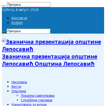
Субота, 8.август 2026
Контакти
English
Званична презентација општине
Лепосавић Општина Лепосавић
Насловна
Вести
Општина
Локална самоуправа
Службени гласници
Канцеларија за младе