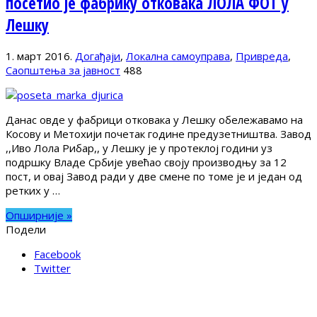
посетио је фабрику отковака ЛОЛА ФОТ у
Лешку
1. март 2016.
Догађаји
,
Локална самоуправа
,
Привреда
,
Саопштења за јавност
488
Данас овде у фабрици отковака у Лешку обележавамо на
Косову и Метохији почетак године предузетништва. Завод
,,Иво Лола Рибар,, у Лешку је у протеклој години уз
подршку Владе Србије увећао своју производњу за 12
пост, и овај Завод ради у две смене по томе је и један од
ретких у …
Опширније »
Подели
Facebook
Twitter