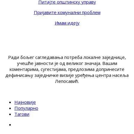
Питајте општинску управу
Пријавите комунални проблем
Имам идеју
Ради бољег сагледавања потреба локалне заједнице,
учешће јавности је од великог значаја. Вашим
коментарима, сугестијама, предлозима допринесите
дефинисању заједничке визије уређења центра насеља
Лепосавић.
Најновије
Популарно
Тагови