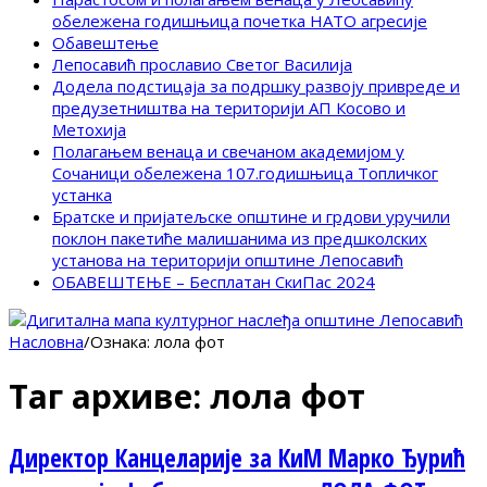
обележена годишњица почетка НАТО агресије
Обавештење
Лепосавић прославио Светог Василија
Додела подстицаја за подршку развоју привреде и
предузетништва на територији АП Косово и
Метохија
Полагањем венаца и свечаном академијом у
Сочаници обележена 107.годишњица Топличког
устанка
Братске и пријатељске општине и грдови уручили
поклон пакетиће малишанима из предшколских
установа на територији општине Лепосавић
ОБАВЕШТЕЊЕ – Бесплатан СкиПас 2024
Насловна
/
Ознака:
лола фот
Таг архиве:
лола фот
Директор Канцеларије за КиМ Марко Ђурић