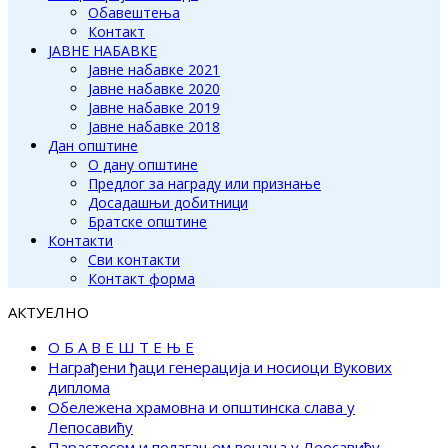
Обавештења
Контакт
ЈАВНЕ НАБАВКЕ
Јавне набавке 2021
Јавне набавке 2020
Јавне набавке 2019
Јавне набавке 2018
Дан општине
О дану општине
Предлог за награду или признање
Досадашњи добитници
Братске општине
Контакти
Сви контакти
Контакт форма
АКТУЕЛНО
О Б А В Е Ш Т Е Њ Е
Награђени ђаци генерација и носиоци Вукових
диплома
Обележена храмовна и општинска слава у
Лепосавићу
Парастосом и полагањем венаца у Леосавићу