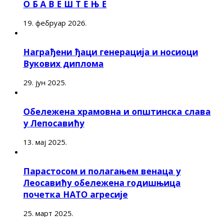
О Б А В Е Ш Т Е Њ Е
19. фебруар 2026.
Награђени ђаци генерација и носиоци
Вукових диплома
29. јун 2025.
Обележена храмовна и општинска слава
у Лепосавићу
13. мај 2025.
Парастосом и полагањем венаца у
Леосавићу обележена годишњица
почетка НАТО агресије
25. март 2025.