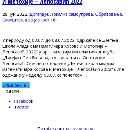
и Метохије – Лепосавић 2022
28. јун 2022.
Догађаји
,
Локална самоуправа
,
Образовање
,
Саопштења за јавност
161
У периоду од 03.07. до 08.07.2022. одржаће се „Летња
школа младих математичара Косова и Метохије –
Лепосавић 2022“ у организацији Математичког клуба
„Диофант“ из Ваљева, а у сарадњи са Општином
Лепосавић. Свечано отварање „Летње школа младих
математичара Косова и Метохије – Лепосавић 2022“ биће
одржано у недељу 03.07. са почетком …
Опширније »
Подели
Facebook
Twitter
Питајте општинску управу