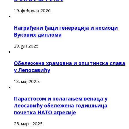
19. фебруар 2026.
Награђени ђаци генерација и носиоци
Вукових диплома
29. јун 2025.
Обележена храмовна и општинска слава
у Лепосавићу
13. мај 2025.
Парастосом и полагањем венаца у
Леосавићу обележена годишњица
почетка НАТО агресије
25. март 2025.