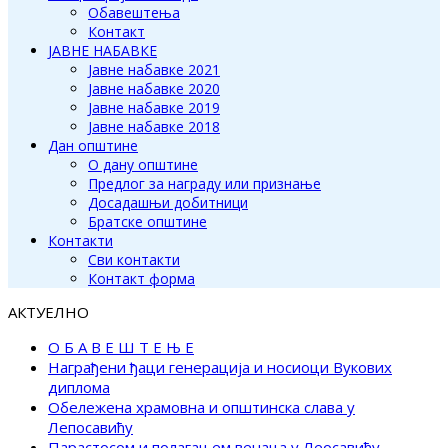
Обавештења
Контакт
ЈАВНЕ НАБАВКЕ
Јавне набавке 2021
Јавне набавке 2020
Јавне набавке 2019
Јавне набавке 2018
Дан општине
О дану општине
Предлог за награду или признање
Досадашњи добитници
Братске општине
Контакти
Сви контакти
Контакт форма
АКТУЕЛНО
О Б А В Е Ш Т Е Њ Е
Награђени ђаци генерација и носиоци Вукових
диплома
Обележена храмовна и општинска слава у
Лепосавићу
Парастосом и полагањем венаца у Леосавићу