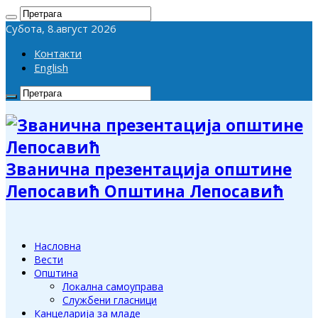
Субота, 8.август 2026
Контакти
English
Званична презентација општине
Лепосавић Општина Лепосавић
Насловна
Вести
Општина
Локална самоуправа
Службени гласници
Канцеларија за младе