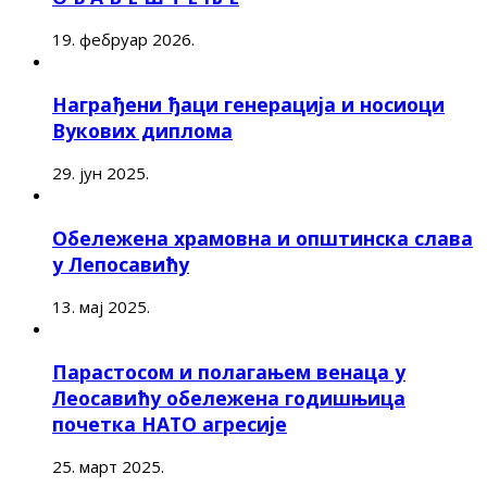
19. фебруар 2026.
Награђени ђаци генерација и носиоци
Вукових диплома
29. јун 2025.
Обележена храмовна и општинска слава
у Лепосавићу
13. мај 2025.
Парастосом и полагањем венаца у
Леосавићу обележена годишњица
почетка НАТО агресије
25. март 2025.