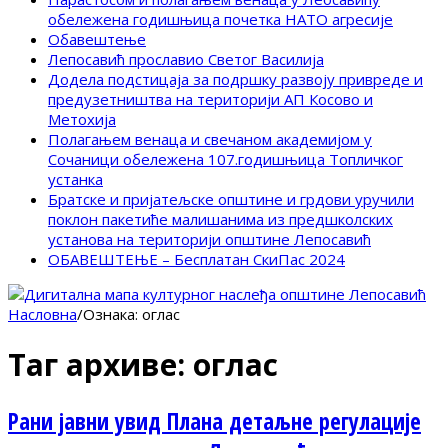
обележена годишњица почетка НАТО агресије
Обавештење
Лепосавић прославио Светог Василија
Додела подстицаја за подршку развоју привреде и
предузетништва на територији АП Косово и
Метохија
Полагањем венаца и свечаном академијом у
Сочаници обележена 107.годишњица Топличког
устанка
Братске и пријатељске општине и грдови уручили
поклон пакетиће малишанима из предшколских
установа на територији општине Лепосавић
ОБАВЕШТЕЊЕ – Бесплатан СкиПас 2024
Насловна
/
Ознака:
оглас
Таг архиве:
оглас
Рани јавни увид Плана детаљне регулације