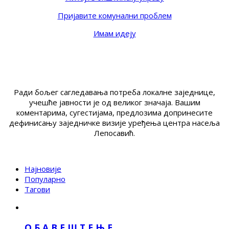
Пријавите комунални проблем
Имам идеју
Ради бољег сагледавања потреба локалне заједнице,
учешће јавности је од великог значаја. Вашим
коментарима, сугестијама, предлозима допринесите
дефинисању заједничке визије уређења центра насеља
Лепосавић.
Најновије
Популарно
Тагови
О Б А В Е Ш Т Е Њ Е