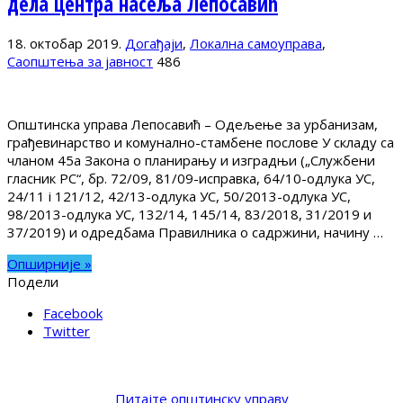
дела центра насеља Лепосавић
18. октобар 2019.
Догађаји
,
Локална самоуправа
,
Саопштења за јавност
486
Општинска управа Лепосавић – Одељење за урбанизам,
грађевинарство и комунално-стамбене послове У складу са
чланом 45а Закона о планирању и изградњи („Службени
гласник РС“, бр. 72/09, 81/09-исправка, 64/10-одлука УС,
24/11 i 121/12, 42/13-одлука УС, 50/2013-одлука УС,
98/2013-одлука УС, 132/14, 145/14, 83/2018, 31/2019 и
37/2019) и одредбама Правилника о садржини, начину …
Опширније »
Подели
Facebook
Twitter
Питајте општинску управу