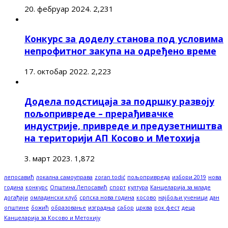
20. фебруар 2024.
2,231
Конкурс за доделу станова под условима
непрофитног закупа на одређено време
17. октобар 2022.
2,223
Додела подстицаја за подршку развоју
пољопривреде – прерађивачке
индустрије, привреде и предузетништва
на територији АП Косово и Метохија
3. март 2023.
1,872
лепосавић
локална самоуправа
zoran todić
пољопривреда
избори 2019
нова
година
конкурс
Општина Лепосавић
спорт
култура
Канцеларија за младе
догађаји
омладински клуб
српска нова година
косово
најбољи ученици
дан
општине
божић
образовање
изградња
сабор
црква
рок фест
деца
Канцеларија за Косово и Метохију