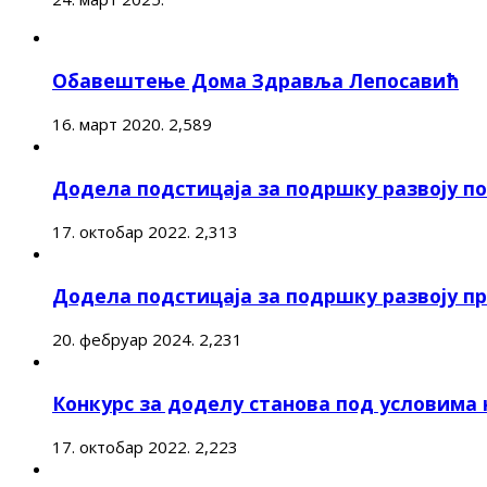
Обавештење Дома Здравља Лепосавић
16. март 2020.
2,589
Додела подстицаја за подршку развоју 
17. октобар 2022.
2,313
Додела подстицаја за подршку развоју п
20. фебруар 2024.
2,231
Конкурс за доделу станова под условима
17. октобар 2022.
2,223