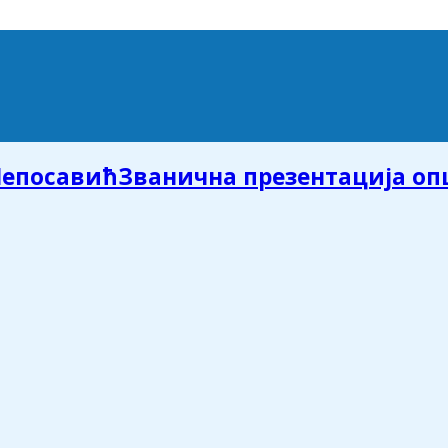
Званична презентација о