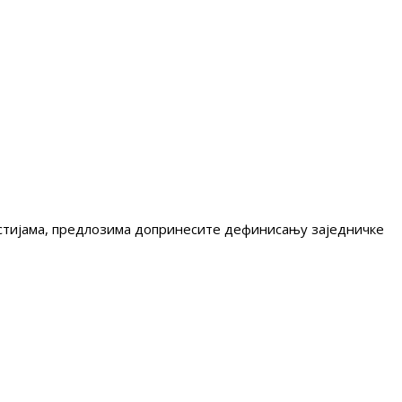
гестијама, предлозима допринесите дефинисању заједничке