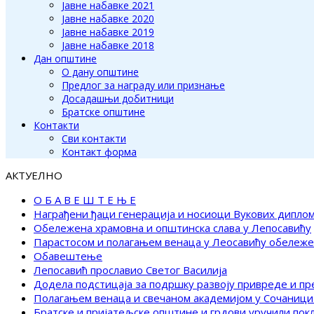
Јавне набавке 2021
Јавне набавке 2020
Јавне набавке 2019
Јавне набавке 2018
Дан општине
О дану општине
Предлог за награду или признање
Досадашњи добитници
Братске општине
Контакти
Сви контакти
Контакт форма
АКТУЕЛНО
О Б А В Е Ш Т Е Њ Е
Награђени ђаци генерација и носиоци Вукових дипло
Обележена храмовна и општинска слава у Лепосавићу
Парастосом и полагањем венаца у Леосавићу обележ
Обавештење
Лепосавић прославио Светог Василија
Додела подстицаја за подршку развоју привреде и п
Полагањем венаца и свечаном академијом у Сочаници
Братске и пријатељске општине и грдови уручили по