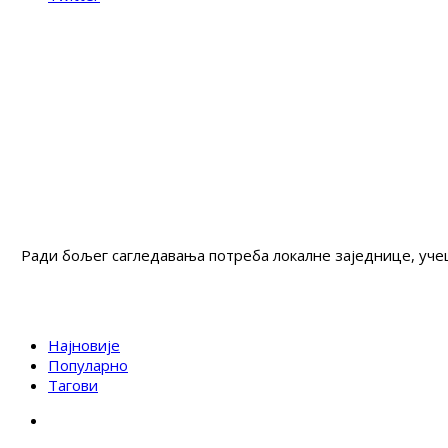
Ради бољег сагледавања потреба локалне заједнице, учеш
Најновије
Популарно
Тагови