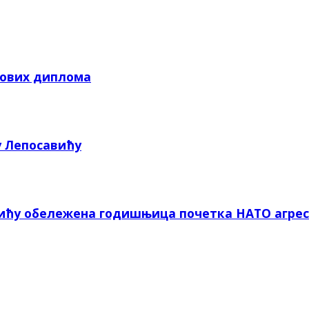
кових диплома
у Лепосавићу
вићу обележена годишњица почетка НАТО агрес