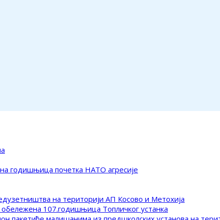
ма
ена годишњица почетка НАТО агресије
редузетништва на територији АП Косово и Метохија
 обележена 107.годишњица Топличког устанка
клон пакетиће малишанима из предшколских установа на тер