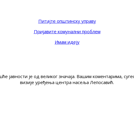
Питајте општинску управу
Пријавите комунални проблем
Имам идеју
ће јавности је од великог значаја. Вашим коментарима, су
визије уређења центра насеља Лепосавић.