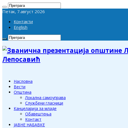
Петак, 7.август 2026
Контакти
English
Лепосавић
Насловна
Вести
Општина
Локална самоуправа
Службени гласници
Канцеларија за младе
Обавештења
Контакт
ЈАВНЕ НАБАВКЕ