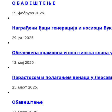
О Б А В Е Ш Т Е Њ Е
19. фебруар 2026.
Награђени ђаци генерација и носиоци Ву
29. јун 2025.
Обележена храмовна и општинска слава 
13. мај 2025.
Парастосом и полагањем венаца у Леоса
25. март 2025.
Обавештење
24. март 2025.