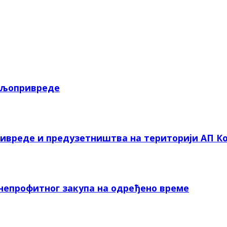
пољопривреде
ривреде и предузетништва на територији АП Ко
 непрофитног закупа на одређено време