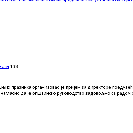
ести
138
х празника организовао је пријем за директоре предузећа, 
 нагласио да је општинско руководство задовољно са радом с