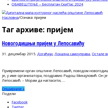
ОБАВЕШТЕЊЕ – Бесплатан СкиПас 2024
Насловна
/
Ознака:
пријем
Таг архиве:
пријем
Новогодишњи пријем у Лепосавићу
31. децембар 2015.
Догађаји
,
Локална самоуправа
,
Остале в
Привремени орган општине Лепосавић, поводом новогодишњи
је, у име организатора, поздравио Радош Михајловић. Он је
Лепосавић. – Морам да нагласити, …
Опширније »
Подели
Facebook
Twitter