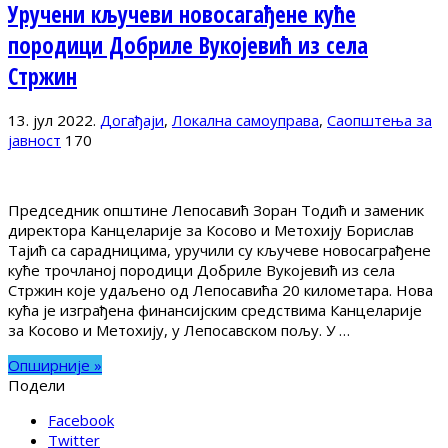
Уручени кључеви новосагађене куће
породици Добриле Вукојевић из села
Стржин
13. јул 2022.
Догађаји
,
Локална самоуправа
,
Саопштења за
јавност
170
Председник општине Лепосавић Зоран Тодић и заменик
директора Канцеларије за Косово и Метохију Борислав
Тајић са сарадницима, уручили су кључеве новосаграђене
куће трочланој породици Добриле Вукојевић из села
Стржин које удаљено од Лепосавића 20 километара. Нова
кућа је изграђена финансијским средствима Канцеларије
за Косово и Метохију, у Лепосавском пољу. У …
Опширније »
Подели
Facebook
Twitter