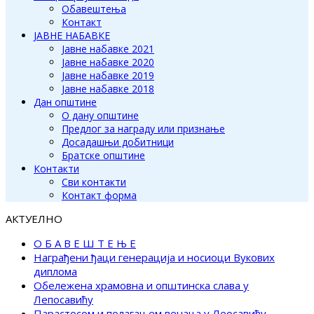
Обавештења
Контакт
ЈАВНЕ НАБАВКЕ
Јавне набавке 2021
Јавне набавке 2020
Јавне набавке 2019
Јавне набавке 2018
Дан општине
О дану општине
Предлог за награду или признање
Досадашњи добитници
Братске општине
Контакти
Сви контакти
Контакт форма
АКТУЕЛНО
О Б А В Е Ш Т Е Њ Е
Награђени ђаци генерација и носиоци Вукових
диплома
Обележена храмовна и општинска слава у
Лепосавићу
Парастосом и полагањем венаца у Леосавићу