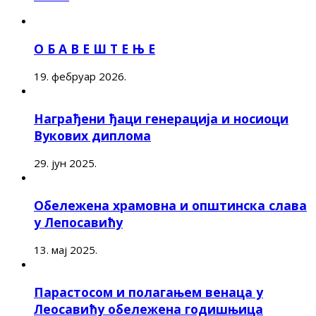
О Б А В Е Ш Т Е Њ Е
19. фебруар 2026.
Награђени ђаци генерација и носиоци
Вукових диплома
29. јун 2025.
Обележена храмовна и општинска слава
у Лепосавићу
13. мај 2025.
Парастосом и полагањем венаца у
Леосавићу обележена годишњица