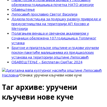
обележена годишњица почетка НАТО агресије
Обавештење
Лепосавић прославио Светог Василија
Додела подстицаја за подршку развоју привреде и
предузетништва на територији АП Косово и
Метохија
Полагањем венаца и свечаном академијом у
Сочаници обележена 107.годишњица Топличког
устанка
Братске и пријатељске општине и грдови уручили
поклон пакетиће малишанима из предшколских
установа на територији општине Лепосавић
ОБАВЕШТЕЊЕ – Бесплатан СкиПас 2024
Насловна
/
Ознака:
уручени кључеви нове куче
Таг архиве:
уручени
кључеви нове куче