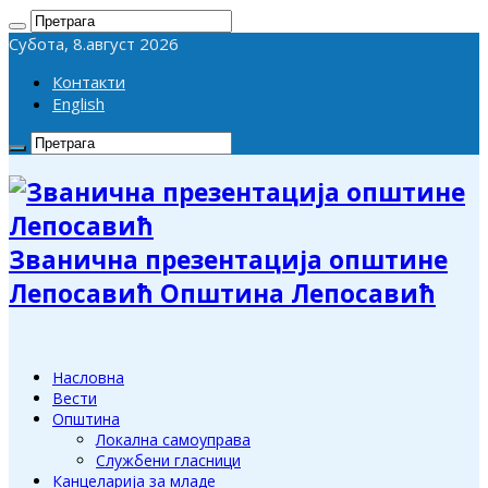
Субота, 8.август 2026
Контакти
English
Званична презентација општине
Лепосавић Општина Лепосавић
Насловна
Вести
Општина
Локална самоуправа
Службени гласници
Канцеларија за младе