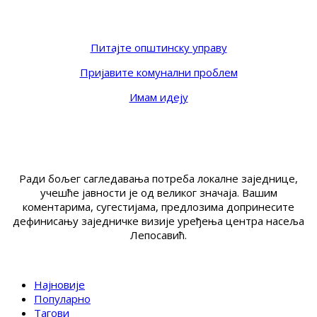
Питајте општинску управу
Пријавите комунални проблем
Имам идеју
Ради бољег сагледавања потреба локалне заједнице,
учешће јавности је од великог значаја. Вашим
коментарима, сугестијама, предлозима допринесите
дефинисању заједничке визије уређења центра насеља
Лепосавић.
Најновије
Популарно
Тагови