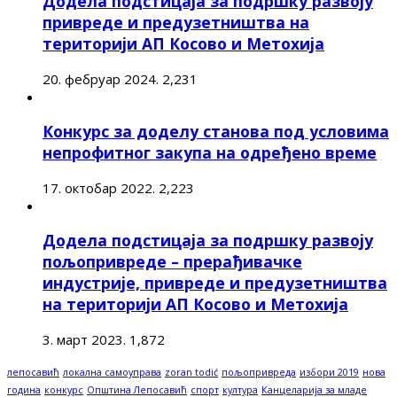
Додела подстицаја за подршку развоју
привреде и предузетништва на
територији АП Косово и Метохија
20. фебруар 2024.
2,231
Конкурс за доделу станова под условима
непрофитног закупа на одређено време
17. октобар 2022.
2,223
Додела подстицаја за подршку развоју
пољопривреде – прерађивачке
индустрије, привреде и предузетништва
на територији АП Косово и Метохија
3. март 2023.
1,872
лепосавић
локална самоуправа
zoran todić
пољопривреда
избори 2019
нова
година
конкурс
Општина Лепосавић
спорт
култура
Канцеларија за младе