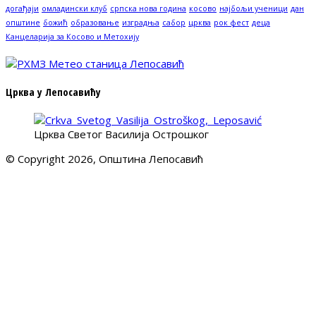
догађаји
омладински клуб
српска нова година
косово
најбољи ученици
дан
општине
божић
образовање
изградња
сабор
црква
рок фест
деца
Канцеларија за Косово и Метохију
Црква у Лепосавићу
Црква Светог Василија Острошког
© Copyright 2026, Општина Лепосавић