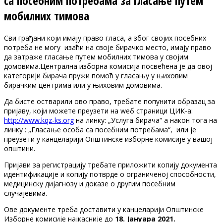
са посебним потребама за гласање путем
мобилних тимова
Сви грађани који имају право гласа, а због својих посебних
потреба не могу изаћи на своје бирачко место, имају право
да затраже гласање путем мобилних тимова у својим
домовима.Централна изборна комисија посвећена је да овој
категорији бирача пружи помоћ у гласању у њиховим
бирачким центрима или у њиховим домовима.
Да бисте остварили ово право, требате попунити образац за
пријаву, који можете преузети на wеб страници ЦИК-а:
http://www.kqz-ks.org
на линку: „Услуга бирача“ а након тога на
линку : „Гласање особа са посебним потребама“, или је
преузети у канцеларији Општинске изборне комисије у вашој
општини.
Пријави за регистрацију требате приложити копију документа
идентификације и копију потврде о ограниченој способности,
медицинску дијагнозу и доказе о другим посебним
случајевима.
Ове документе треба доставити у канцеларији Општинске
Изборне комисије најкасније до
18. Јануара 2021.