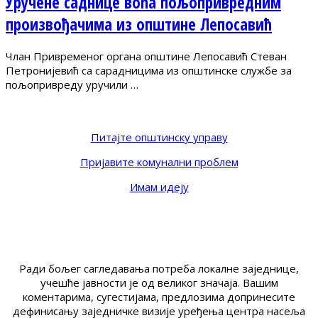
Уручене саднице воћа пољопривредним
произвођачима из општине Лепосавић
Члан Привременог органа општине Лепосавић Стеван
Петронијевић са сарадницима из општинске службе за
пољопривреду уручили …
Питајте општинску управу
Пријавите комунални проблем
Имам идеју
Ради бољег сагледавања потреба локалне заједнице,
учешће јавности је од великог значаја. Вашим
коментарима, сугестијама, предлозима допринесите
дефинисању заједничке визије уређења центра насеља