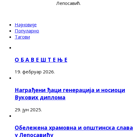
Лепосавић.
Најновије
Популарно
Тагови
О Б А В Е Ш Т Е Њ Е
19. фебруар 2026.
Награђени ђаци генерација и носиоци
Вукових диплома
29. јун 2025.
Обележена храмовна и општинска слава
у Лепосавићу