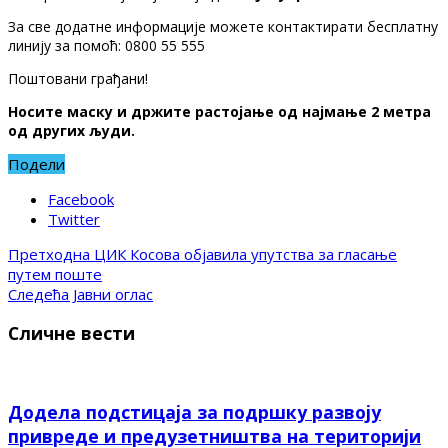
За све додатне информације можете контактирати бесплатну
линију за помоћ: 0800 55 555
Поштовани грађани!
Носите маску и држите растојање од најмање 2 метра
од других људи.
Подели
Facebook
Twitter
Претходна
ЦИК Косова објавила упутства за гласање
путем поште
Следећа
Јавни оглас
Сличне вести
Додела подстицаја за подршку развоју
привреде и предузетништва на територији