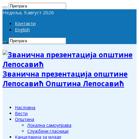
Недеља, 9.август 2026
Контакти
English
Званична презентација општине
Лепосавић Општина Лепосавић
Насловна
Вести
Општина
Локална самоуправа
Службени гласници
Канцеларија за младе