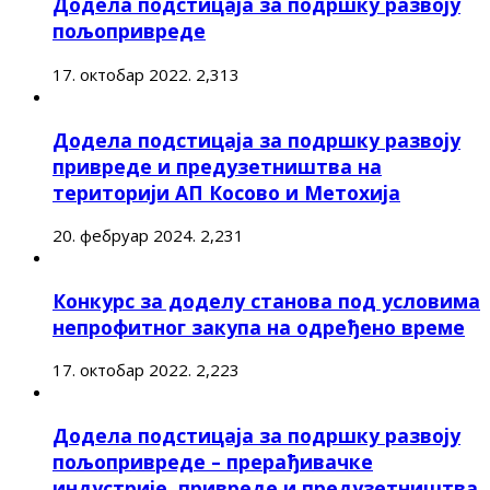
Додела подстицаја за подршку развоју
пољопривреде
17. октобар 2022.
2,313
Додела подстицаја за подршку развоју
привреде и предузетништва на
територији АП Косово и Метохија
20. фебруар 2024.
2,231
Конкурс за доделу станова под условима
непрофитног закупа на одређено време
17. октобар 2022.
2,223
Додела подстицаја за подршку развоју
пољопривреде – прерађивачке
индустрије, привреде и предузетништва