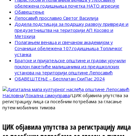
обележена годишњица почетка НАТО агресије
Обавештење
Лепосавић прославио Светог Василија
Додела подстицаја за подршку развоју привреде и
предузетништва на територији АП Косово и
Метохија
Полагањем венаца и свечаном академијом у
Сочаници обележена 107.годишњица Топличког
устанка
Братске и пријатељске општине и грдови уручили
поклон пакетиће малишанима из предшколских
установа на територији општине Лепосавић
ОБАВЕШТЕЊЕ – Бесплатан СкиПас 2024
Насловна
/
Локална самоуправа
/
ЦИК објавила упутства за
регистрацију лица са посебним потребама за гласање
путем мобилних тимова
ЦИК објавила упутства за регистрацију лица