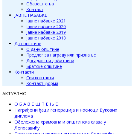
Обавештења
Контакт
ЈАВНЕ НАБАВКЕ
Јавне набавке 2021
Јавне набавке 2020
Јавне набавке 2019
Јавне набавке 2018
Дан општине
О дану општине
Предлог за награду или признање
Досадашњи добитници
Братске општине
Контакти
Сви контакти
Контакт форма
АКТУЕЛНО
О Б А В Е Ш Т Е Њ Е
Награђени ђаци генерација и носиоци Вукових
диплома
Обележена храмовна и општинска слава у
Лепосавићу
Парастосом и полагањем венаца у Леосавићу