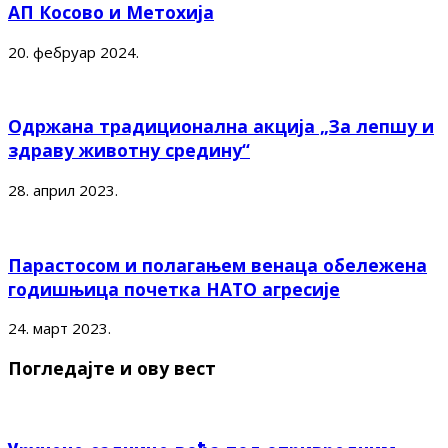
АП Косово и Метохија
20. фебруар 2024.
Одржана традиционална акција „За лепшу и
здраву животну средину“
28. април 2023.
Парастосом и полагањем венаца обележена
годишњица почетка НАТО агресије
24. март 2023.
Погледајте и ову вест