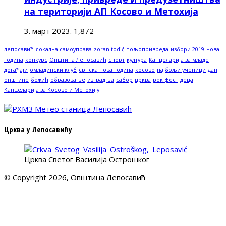
на територији АП Косово и Метохија
3. март 2023.
1,872
лепосавић
локална самоуправа
zoran todić
пољопривреда
избори 2019
нова
година
конкурс
Општина Лепосавић
спорт
култура
Канцеларија за младе
догађаји
омладински клуб
српска нова година
косово
најбољи ученици
дан
општине
божић
образовање
изградња
сабор
црква
рок фест
деца
Канцеларија за Косово и Метохију
Црква у Лепосавићу
Црква Светог Василија Острошког
© Copyright 2026, Општина Лепосавић