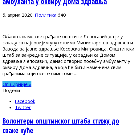
амбуланта у оквиру Дома здравља
5. април 2020.
Политика
640
Обавштавамо све грађане општине Лепосавић да је у
складу са најновијим упутствима Министарства здравља и
Завода за јавно здравље Косовска Митровица, Општински
штаб за ванредне ситуације, у сарадњи са Домом
здравља Лепосавић, данас отворио посебну амбуланту у
оквиру Дома здравља, а која ће бити намењена свим
грађанима који осете симптоме …
Опширније »
Подели
Facebook
Twitter
Волонтери општинског штаба стижу до
сваке куће