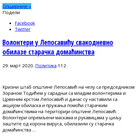
Опширније »
Подели
Facebook
Twitter
Волонтери у Лепосавићу свакодневно
обилазе старачка домаћинства
29. март 2020.
Политика
112
Кризни штаб општине Лепосавић на челу са председником
Зораном Тодићем у сарадњи са младим волонтерима и
Црвеним крстом Лепосавић и данас су наставили са
акцијом обиласка и пружања помоћи старачким
домаћинствима на територији општине Лепосавић.
Волонтери опремљени маскама и рукавицама у циљу
заштите од корона вируса, обилазили су старачка
домаћинства …