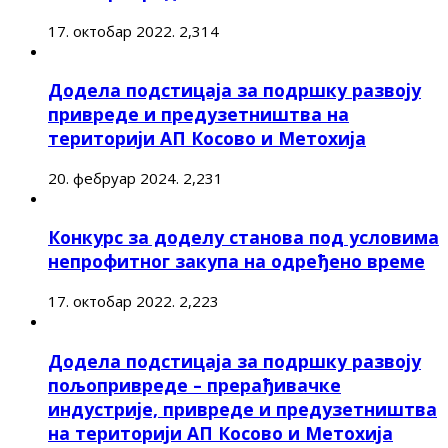
17. октобар 2022.
2,314
Додела подстицаја за подршку развоју
привреде и предузетништва на
територији АП Косово и Метохија
20. фебруар 2024.
2,231
Конкурс за доделу станова под условима
непрофитног закупа на одређено време
17. октобар 2022.
2,223
Додела подстицаја за подршку развоју
пољопривреде – прерађивачке
индустрије, привреде и предузетништва
на територији АП Косово и Метохија