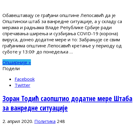
Обавештавају се грађани општине Лепосавић да је
Општински штаб за ванредне ситуације, а у складу са
мерама и радњама Владе Републике Србије ради
спречавања ширења и сузбијања COVID-19 (корона)
вируса, донео додатне мере и то: Забрањује се свим
грађанима општине Лепосавић кретање у периоду од
суботе у 13:00ͪ до понедељка …
Опширније »
Подели
Facebook
Twitter
Зоран Тодић саопштио додатне мере Штаба
за ванредне ситуације
2. април 2020.
Политика
248