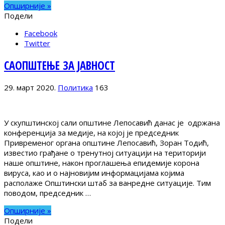
Опширније »
Подели
Facebook
Twitter
САОПШТЕЊЕ ЗА ЈАВНОСТ
29. март 2020.
Политика
163
У скупштинској сали општине Лепосавић данас је одржана
конференција за медије, на којој је председник
Привременог органа општине Лепосавић, Зоран Тодић,
известио грађане о тренутној ситуацији на територији
наше општине, након проглашења епидемије корона
вируса, као и о најновијим информацијама којима
располаже Општински штаб за ванредне ситуације. Тим
поводом, председник …
Опширније »
Подели