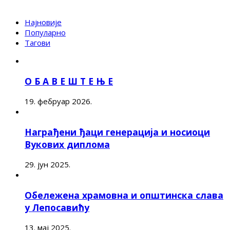
Најновије
Популарно
Тагови
О Б А В Е Ш Т Е Њ Е
19. фебруар 2026.
Награђени ђаци генерација и носиоци
Вукових диплома
29. јун 2025.
Обележена храмовна и општинска слава
у Лепосавићу
13. мај 2025.