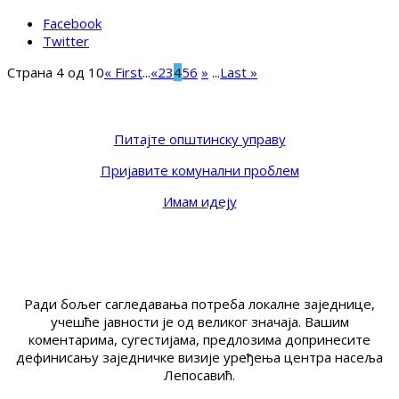
Facebook
Twitter
Страна 4 од 10
« First
...
«
2
3
4
5
6
»
...
Last »
Питајте општинску управу
Пријавите комунални проблем
Имам идеју
Ради бољег сагледавања потреба локалне заједнице,
учешће јавности је од великог значаја. Вашим
коментарима, сугестијама, предлозима допринесите
дефинисању заједничке визије уређења центра насеља
Лепосавић.