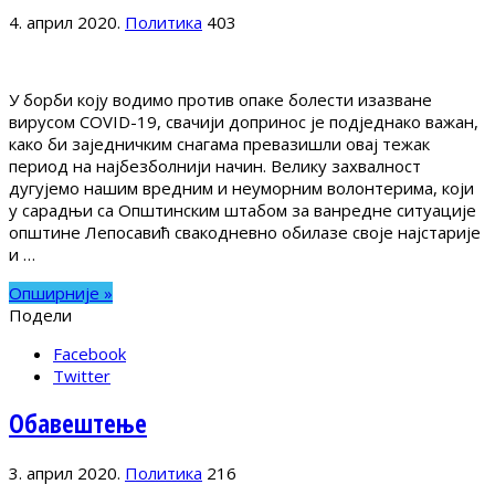
4. април 2020.
Политика
403
У борби коју водимо против опаке болести изазване
вирусом COVID-19, свачији допринос је подједнако важан,
како би заједничким снагама превазишли овај тежак
период на најбезболнији начин. Велику захвалност
дугујемо нашим вредним и неуморним волонтерима, који
у сарадњи са Општинским штабом за ванредне ситуације
општине Лепосавић свакодневно обилазе своје најстарије
и …
Опширније »
Подели
Facebook
Twitter
Oбавештење
3. април 2020.
Политика
216