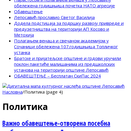
обележена годишњица почетка НАТО агресије
Обавештење
Лепосавић прославио Светог Василија
Додела подстицаја за подршку развоју привреде и
предузетништва на територији АП Косово и
Метохија
Полагањем венаца и свечаном академијом у
Сочаници обележена 107.годишњица Топличког
устанка
Братске и пријатељске општине и грдови уручили
поклон пакетиће малишанима из предшколских
установа на територији општине Лепосавић
ОБАВЕШТЕЊЕ – Бесплатан СкиПас 2024
Насловна
/
Политика (page 4)
Политика
Важно обавештење-отворена посебна