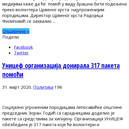
медијима каже да ће помоћ у виду брашна бити подељена
преко волонтера Црвеног крста најугроженијим
породицама. Директор Црвеног крста Радојица
Филиповић се захвалио …
Опширније »
Подели
Facebook
Twitter
Уницеф организација донирала 317 пакета
помоћи
31. март 2020.
Политика
196
Социјално угроженим породицама лепосавићке општине
председник Зоран Тодић са сарадницима доделио је
пакете са средствима за хигијену. Организација УНИЦЕФ
обезбедила је 317 пакета које ће волонтери и