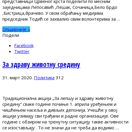
представници Црвеног крста поделити по месним
заједницама Лепосавић ,Лешак, Сочаница,Бело Брдо
,Бистрица,Врачево. У свом обраћању медијима
председник Тодић се захвалио свим волонтерима за …
Опширније »
Подели
Facebook
Twitter
За здраву животну средину
31. март 2020.
Политика
312
Традиционална акција „За лепшу и здраву животну
средину“ сваке године почиње 1. априла уређењем и
чишћењем насеља и дивљих депонија. Учешће у овој
акцији узимају сви грађани и радне организације. Ове
године с обзиром на тренутну ситуацију такве активности
се изостављају . То не значи да не треба да водимо …