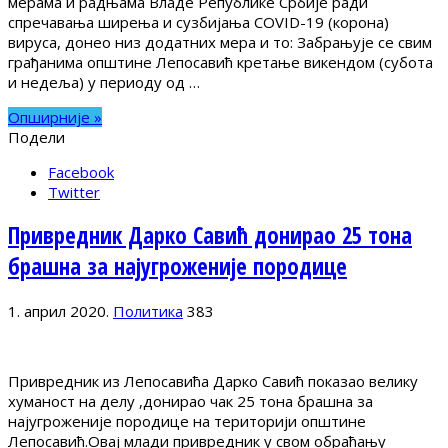
мерама и радњама Владе Републике Србије ради
спречавања ширења и сузбијања COVID-19 (корона)
вируса, донео низ додатних мера и то: Забрањује се свим
грађанима општине Лепосавић кретање викендом (субота
и недеља) у периоду од …
Опширније »
Подели
Facebook
Twitter
Привредник Дарко Савић донирао 25 тона
брашна за најугроженије породице
1. април 2020.
Политика
383
Привредник из Лепосавића Дарко Савић показао велику
хуманост на делу ,донирао чак 25 тона брашна за
најугроженије породице на територији општине
Лепосавић.Овај млади привредник у свом обраћању