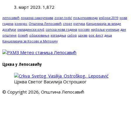
3. март 2023.
1,872
лепосавић
локална самоуправа
zoran todić
пољопривреда
избори 2019
нова
година
конкурс
Општина Лепосавић
спорт
култура
Канцеларија за младе
догађаји
омладински клуб
српска нова година
косово
најбољи ученици
дан
општине
божић
образовање
изградња
сабор
црква
рок фест
деца
Канцеларија за Косово и Метохију
Црква у Лепосавићу
Црква Светог Василија Острошког
© Copyright 2026, Општина Лепосавић