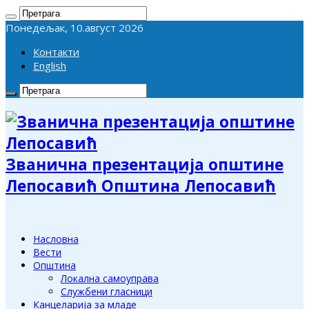
Понедељак, 10.август 2026
Контакти
English
Званична презентација општине
Лепосавић Општина Лепосавић
Насловна
Вести
Општина
Локална самоуправа
Службени гласници
Канцеларија за младе