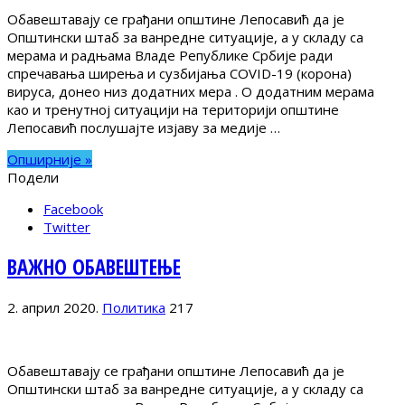
Обавештавају се грађани општине Лепосавић да је
Општински штаб за ванредне ситуације, а у складу са
мерама и радњама Владе Републике Србије ради
спречавања ширења и сузбијања COVID-19 (корона)
вируса, донео низ додатних мера . О додатним мерама
као и тренутној ситуацији на територији општине
Лепосавић послушајте изјаву за медије …
Опширније »
Подели
Facebook
Twitter
ВАЖНО ОБАВЕШТЕЊЕ
2. април 2020.
Политика
217
Обавештавају се грађани општине Лепосавић да је
Општински штаб за ванредне ситуације, а у складу са