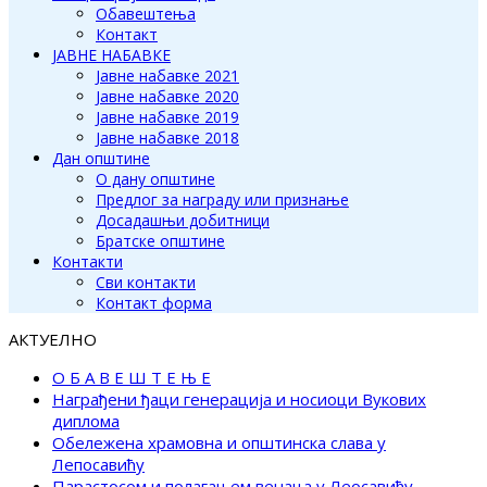
Обавештења
Контакт
ЈАВНЕ НАБАВКЕ
Јавне набавке 2021
Јавне набавке 2020
Јавне набавке 2019
Јавне набавке 2018
Дан општине
О дану општине
Предлог за награду или признање
Досадашњи добитници
Братске општине
Контакти
Сви контакти
Контакт форма
АКТУЕЛНО
О Б А В Е Ш Т Е Њ Е
Награђени ђаци генерација и носиоци Вукових
диплома
Обележена храмовна и општинска слава у
Лепосавићу
Парастосом и полагањем венаца у Леосавићу