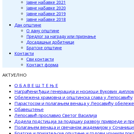
Јавне набавке 2021
Јавне набавке 2020
Јавне набавке 2019
Јавне набавке 2018
Дан општине
О дану општине
Предлог за награду или признање
Досадашњи добитници
Братске општине
Контакти
Сви контакти
Контакт форма
АКТУЕЛНО
О Б А В Е Ш Т Е Њ Е
Награђени ђаци генерација и носиоци Вукових дипло
Обележена храмовна и општинска слава у Лепосавићу
Парастосом и полагањем венаца у Леосавићу обележ
Обавештење
Лепосавић прославио Светог Василија
Додела подстицаја за подршку развоју привреде и п
Полагањем венаца и свечаном академијом у Сочаници
Братске и пријатељске општине и грдови уручили по