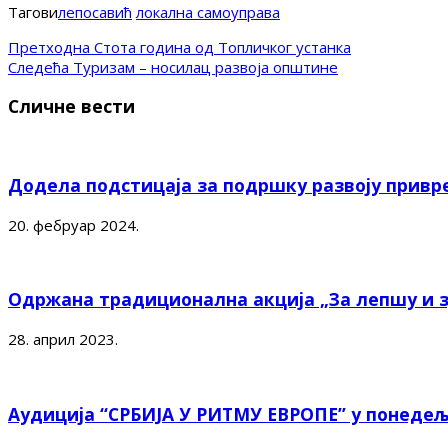
Тагови
лепосавић
локална самоуправа
Претходна
Стота година од Топличког устанка
Следећа
Туризам – носилац развоја општине
Сличне вести
Додела подстицаја за подршку развоју привр
20. фебруар 2024.
Одржана традиционална акција „За лепшу и 
28. април 2023.
Аудиција “СРБИЈА У РИТМУ ЕВРОПЕ” у понедељ