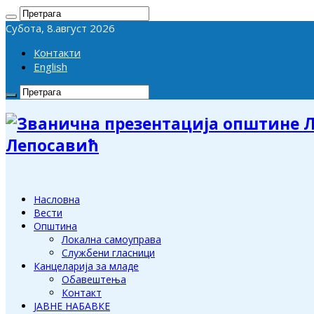
Субота, 8.август 2026
Контакти
English
Лепосавић
Насловна
Вести
Општина
Локална самоуправа
Службени гласници
Канцеларија за младе
Обавештења
Контакт
ЈАВНЕ НАБАВКЕ