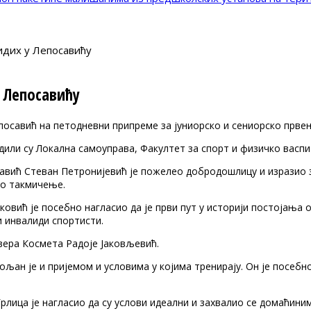
идих у Лепосавићу
у Лепосавићу
посавић на петодневни припреме за јуниорско и сениорско првен
едили су Локална самоуправа, Факултет за спорт и физичко васп
авић Стеван Петронијевић је пожелео добродошлицу и изразио 
ко такмичење.
вић је посебно нагласио да је први пут у историји постојања ов
и инвалиди спортисти.
евера Космета Радоје Јаковљевић.
н је и пријемом и условима у којима тренирају. Он је посебно 
рлица је нагласио да су услови идеални и захвалио се домаћин