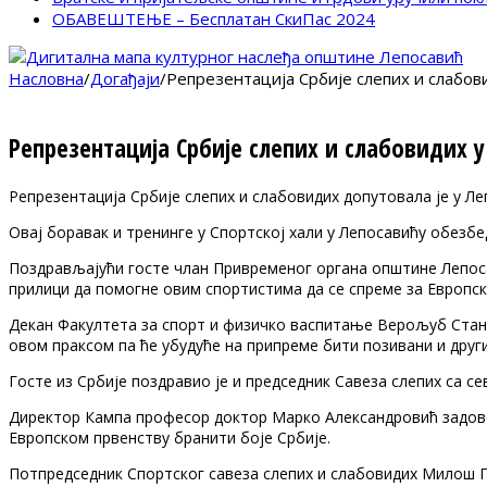
ОБАВЕШТЕЊЕ – Бесплатан СкиПас 2024
Насловна
/
Догађаји
/
Репрезентација Србије слепих и слабов
Репрезентација Србије слепих и слабовидих 
Репрезентација Србије слепих и слабовидих допутовала је у Ле
Овај боравак и тренинге у Спортској хали у Лепосавићу обезб
Поздрављајући госте члан Привременог органа општине Лепос
прилици да помогне овим спортистима да се спреме за Европс
Декан Факултета за спорт и физичко васпитање Верољуб Станко
овом праксом па ће убудуће на припреме бити позивани и друг
Госте из Србије поздравио је и председник Савеза слепих са с
Директор Кампа професор доктор Марко Александровић задовоља
Европском првенству бранити боје Србије.
Потпредседник Спортског савеза слепих и слабовидих Милош Г