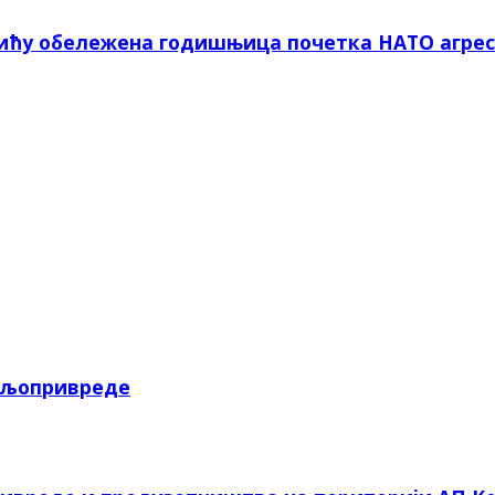
вићу обележена годишњица почетка НАТО агрес
пољопривреде