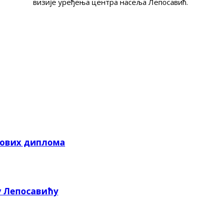
визије уређења центра насеља Лепосавић.
кових диплома
у Лепосавићу