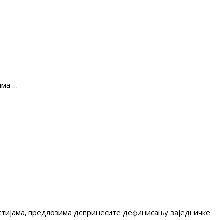
има …
гестијама, предлозима допринесите дефинисању заједничке