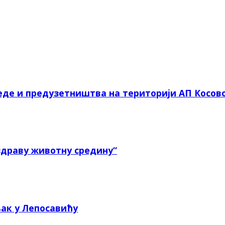
еде и предузетништва на територији АП Косов
здраву животну средину“
ак у Лепосавићу