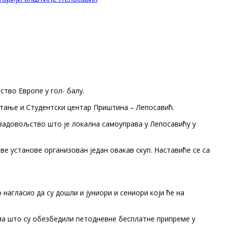
ство Европе у гол- балу.
итање и Студентски центар Приштина – Лепосавић.
задовољство што је локална самоуправа у Лепосавићу у
е установе организован један овакав скуп. Наставиће се са
нагласио да су дошли и јуниори и сениори који ће на
има што су обезбедили петодневне бесплатне припреме у