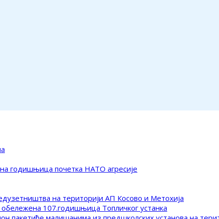
ма
ена годишњица почетка НАТО агресије
редузетништва на територији АП Косово и Метохија
 обележена 107.годишњица Топличког устанка
клон пакетиће малишанима из предшколских установа на тер