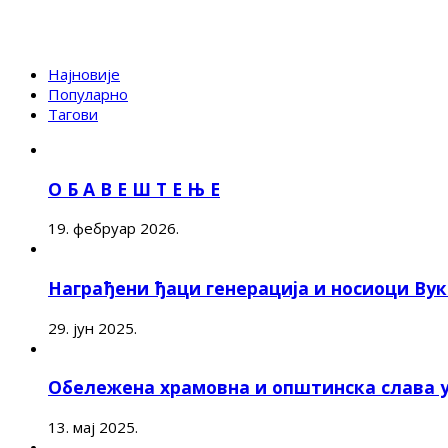
Најновије
Популарно
Тагови
О Б А В Е Ш Т Е Њ Е
19. фебруар 2026.
Награђени ђаци генерација и носиоци Ву
29. јун 2025.
Обележена храмовна и општинска слава 
13. мај 2025.