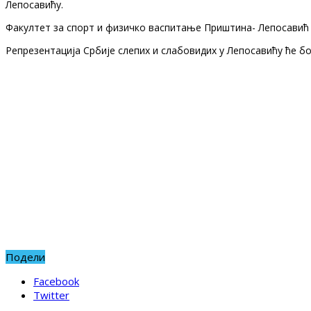
Лепосавићу.
Факултет за спорт и физичко васпитање Приштина- Лепосавић 
Репрезентација Србије слепих и слабовидих у Лепосавићу ће б
Подели
Facebook
Twitter