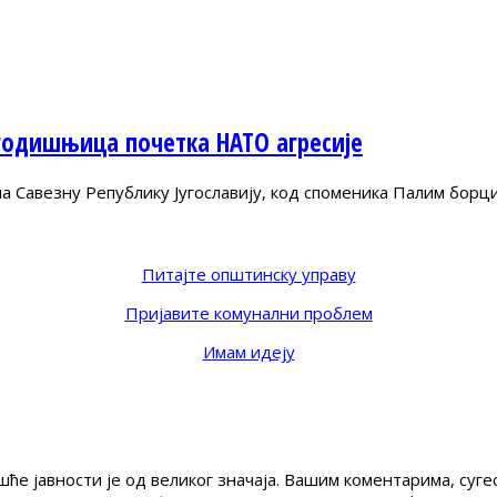
годишњица почетка НАТО агресије
Савезну Републику Југославију, код споменика Палим борц
Питајте општинску управу
Пријавите комунални проблем
Имам идеју
ће јавности је од великог значаја. Вашим коментарима, су