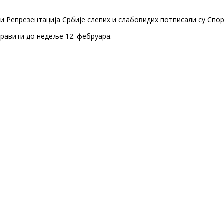
и Репрезентација Србије слепих и слабовидих потписали су Спо
оравити до недеље 12. фебруара.