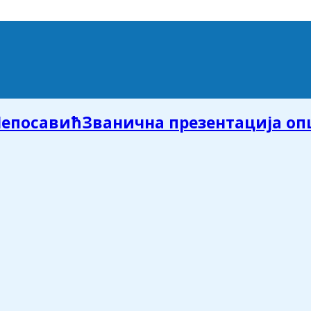
Званична презентација о