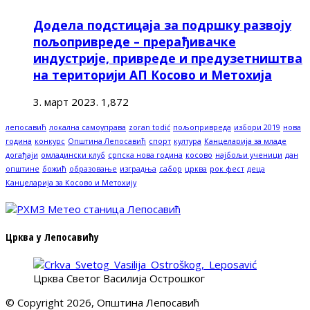
Додела подстицаја за подршку развоју
пољопривреде – прерађивачке
индустрије, привреде и предузетништва
на територији АП Косово и Метохија
3. март 2023.
1,872
лепосавић
локална самоуправа
zoran todić
пољопривреда
избори 2019
нова
година
конкурс
Општина Лепосавић
спорт
култура
Канцеларија за младе
догађаји
омладински клуб
српска нова година
косово
најбољи ученици
дан
општине
божић
образовање
изградња
сабор
црква
рок фест
деца
Канцеларија за Косово и Метохију
Црква у Лепосавићу
Црква Светог Василија Острошког
© Copyright 2026, Општина Лепосавић