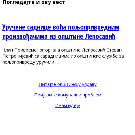
Погледајте и ову вест
Уручене саднице воћа пољопривредним
произвођачима из општине Лепосавић
Члан Привременог органа општине Лепосавић Стеван
Петронијевић са сарадницима из општинске службе за
пољопривреду уручили …
Питајте општинску управу
Пријавите комунални проблем
Имам идеју