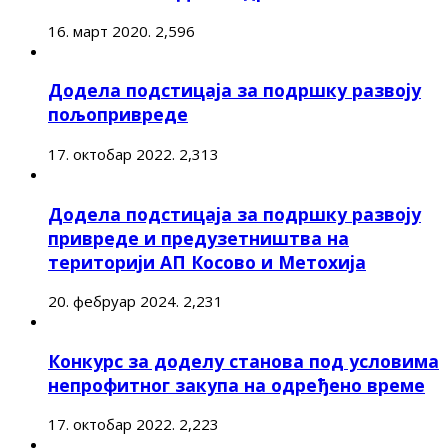
16. март 2020.
2,596
Додела подстицаја за подршку развоју
пољопривреде
17. октобар 2022.
2,313
Додела подстицаја за подршку развоју
привреде и предузетништва на
територији АП Косово и Метохија
20. фебруар 2024.
2,231
Конкурс за доделу станова под условима
непрофитног закупа на одређено време
17. октобар 2022.
2,223