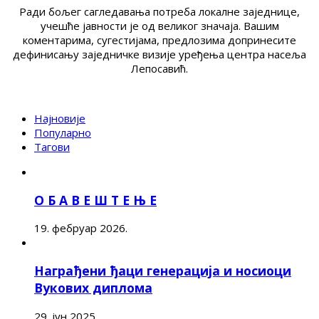
Ради бољег сагледавања потреба локалне заједнице,
учешће јавности је од великог значаја. Вашим
коментарима, сугестијама, предлозима допринесите
дефинисању заједничке визије уређења центра насеља
Лепосавић.
Најновије
Популарно
Тагови
О Б А В Е Ш Т Е Њ Е
19. фебруар 2026.
Награђени ђаци генерација и носиоци
Вукових диплома
29. јун 2025.