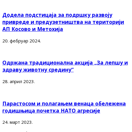
Додела подстицаја за подршку развоју
привреде и предузетништва на територији
АП Косово и Метохија
20. фебруар 2024.
Одржана традиционална акција „За лепшу и
здраву животну средину“
28. април 2023.
Парастосом и полагањем венаца обележена
годишњица почетка НАТО агресије
24. март 2023.