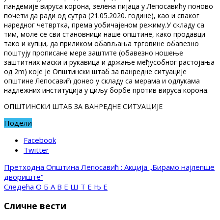
пандемије вируса корона, зелена пијаца у Лепосавићу поново
почети да ради од сутра (21.05.2020. године), као и сваког
наредног четвртка, према уобичајеном режиму.У складу са
тим, моле се сви становници наше општине, како продавци
тако и купци, да приликом обављања трговине обавезно
поштују прописане мере заштите (обавезно ношење
заштитних маски и рукавица и држање међусобног растојања
од 2m) које је Општински штаб за ванредне ситуације
општине Лепосавић донео у складу са мерама и одлукама
надлежних институција у циљу борбе против вируса корона.
ОПШТИНСКИ ШТАБ ЗА ВАНРЕДНЕ СИТУАЦИЈЕ
Подели
Facebook
Twitter
Претходна
Општина Лепосавић : Акција „Бирамо најлепше
двориште“
Следећа
О Б А В Е Ш Т Е Њ Е
Сличне вести