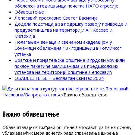
обележена годишњица почетка НАТО агресије
Обавештење
Лепосавић прославио Светог Василија
Додела подстицаја за подршку развоју привреде и
предузетништва на територији АП Косово и
Метохија
Полагањем венаца и свечаном академијом у
Сочаници обележена 107.годишњица Топличког
устанка
Братске и пријатељске општине и грдови уручили
поклон пакетиће малишанима из предшколских
установа на територији општине Лепосавић
ОБАВЕШТЕЊЕ – Бесплатан СкиПас 2024
Насловна
/
Ванредно стање
/
Важно обавештење
Важно обавештење
Обавештавају се грађани општине Лепосавић да ће на основу
ублажавајућих мера донетих ради спречавања ширења