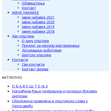
Обавештења
Контакт
ЈАВНЕ НАБАВКЕ
Јавне набавке 2021
Јавне набавке 2020
Јавне набавке 2019
Јавне набавке 2018
Дан општине
О дану општине
Предлог за награду или признање
Досадашњи добитници
Братске општине
Контакти
Сви контакти
Контакт форма
АКТУЕЛНО
О Б А В Е Ш Т Е Њ Е
Награђени ђаци генерација и носиоци Вукових
диплома
Обележена храмовна и општинска слава у
Лепосавићу
Парастосом и полагањем венаца у Леосавићу