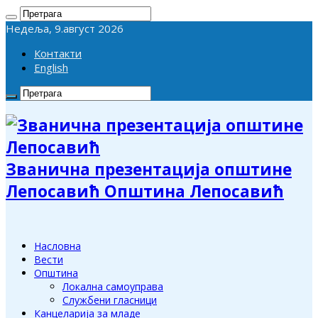
Недеља, 9.август 2026
Контакти
English
Званична презентација општине
Лепосавић Општина Лепосавић
Насловна
Вести
Општина
Локална самоуправа
Службени гласници
Канцеларија за младе