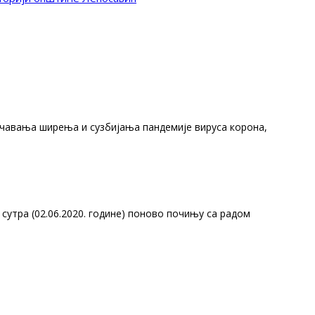
ечавања ширења и сузбијања пандемије вируса корона,
сутра (02.06.2020. године) поново почињу са радом