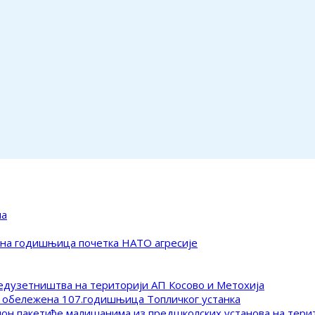
ма
ена годишњица почетка НАТО агресије
редузетништва на територији АП Косово и Метохија
 обележена 107.годишњица Топличког устанка
клон пакетиће малишанима из предшколских установа на тер