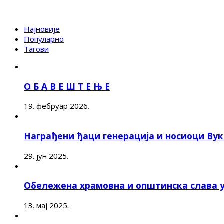
Најновије
Популарно
Тагови
О Б А В Е Ш Т Е Њ Е
19. фебруар 2026.
Награђени ђаци генерација и носиоци Ву
29. јун 2025.
Обележена храмовна и општинска слава 
13. мај 2025.