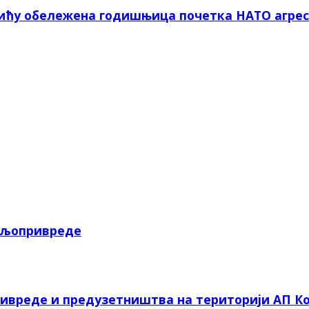
вићу обележена годишњица почетка НАТО агрес
пољопривреде
ривреде и предузетништва на територији АП Ко