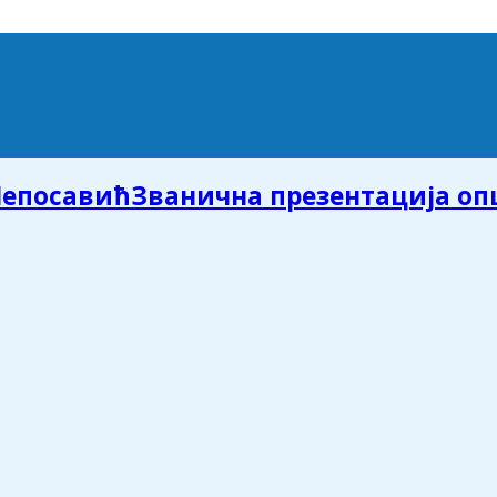
Званична презентација о