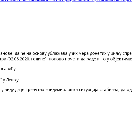
танове, да ће на основу ублажавајућих мера донетих у циљу спр
а (02.06.2020. године) поново почети да раде и то у објектима:
посавићу
 у Лешку.
 виду да је тренутна епидемиолошка ситуација стабилна, да од 