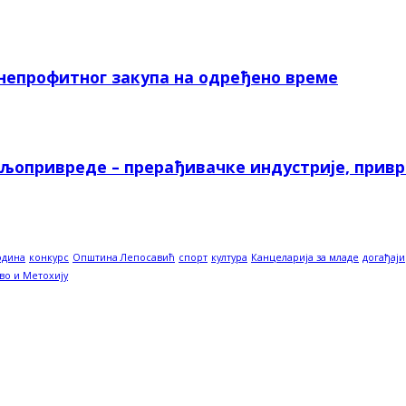
 непрофитног закупа на одређено време
ољопривреде – прерађивачке индустрије, прив
одина
конкурс
Општина Лепосавић
спорт
култура
Канцеларија за младе
догађаји
во и Метохију