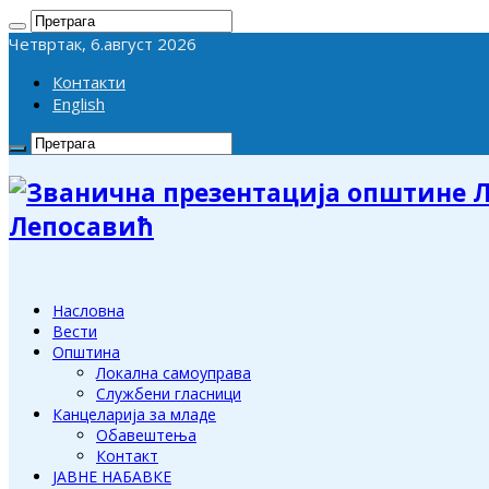
Четвртак, 6.август 2026
Контакти
English
Лепосавић
Насловна
Вести
Општина
Локална самоуправа
Службени гласници
Канцеларија за младе
Обавештења
Контакт
ЈАВНЕ НАБАВКЕ