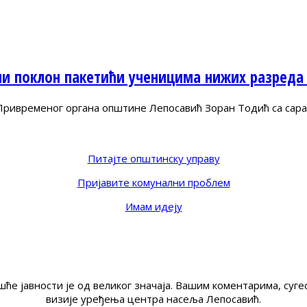
ни поклон пакетићи ученицима нижих разреда
Привременог органа општине Лепосавић Зоран Тодић са сар
Питајте општинску управу
Пријавите комунални проблем
Имам идеју
ће јавности је од великог значаја. Вашим коментарима, су
визије уређења центра насеља Лепосавић.