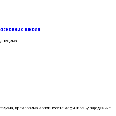
 основних школа
адницима …
гестијама, предлозима допринесите дефинисању заједничке