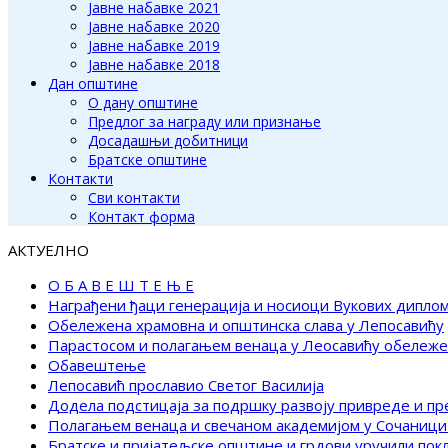
Јавне набавке 2021
Јавне набавке 2020
Јавне набавке 2019
Јавне набавке 2018
Дан општине
О дану општине
Предлог за награду или признање
Досадашњи добитници
Братске општине
Контакти
Сви контакти
Контакт форма
АКТУЕЛНО
О Б А В Е Ш Т Е Њ Е
Награђени ђаци генерација и носиоци Вукових дипло
Обележена храмовна и општинска слава у Лепосавићу
Парастосом и полагањем венаца у Леосавићу обележ
Обавештење
Лепосавић прославио Светог Василија
Додела подстицаја за подршку развоју привреде и п
Полагањем венаца и свечаном академијом у Сочаници
Братске и пријатељске општине и грдови уручили по