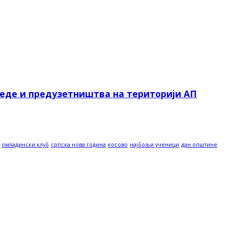
реде и предузетништва на територији АП
омладински клуб
српска нова година
косово
најбољи ученици
дан општине