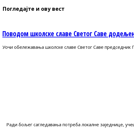
Погледајте и ову вест
Поводом школске славе Светог Саве додеље
Уочи обележавања школске славе Светог Саве председник 
Ради бољег сагледавања потреба локалне заједнице, учеш