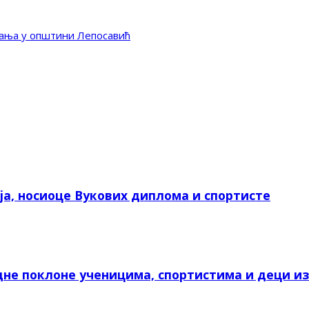
ања у општини Лепосавић
а, носиоце Вукових диплома и спортисте
не поклоне ученицима, спортистима и деци и