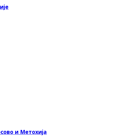
ије
сово и Метохија