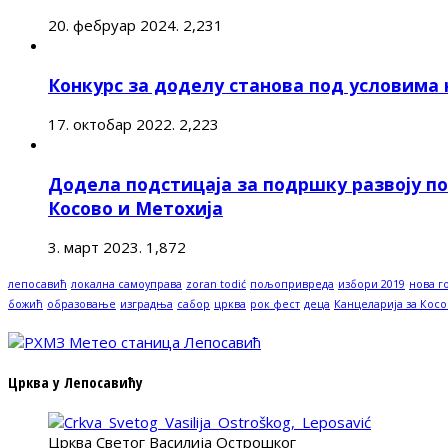
20. фебруар 2024.
2,231
Конкурс за доделу станова под условима
17. октобар 2022.
2,223
Додела подстицаја за подршку развоју п
Косово и Метохија
3. март 2023.
1,872
лепосавић
локална самоуправа
zoran todić
пољопривреда
избори 2019
нова г
божић
образовање
изградња
сабор
црква
рок фест
деца
Канцеларија за Косо
Црква у Лепосавићу
Црква Светог Василија Острошког