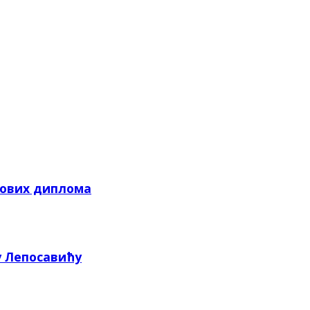
кових диплома
у Лепосавићу