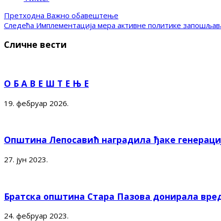
Претходна
Важно обавештење
Следећа
Имплементација мера активне политике запошљав
Сличне вести
О Б А В Е Ш Т Е Њ Е
19. фебруар 2026.
Општина Лепосавић наградила ђаке генерациј
27. јун 2023.
Братска општина Стара Пазова донирала вред
24. фебруар 2023.