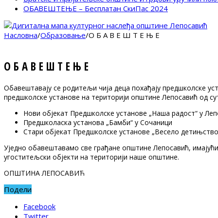
ОБАВЕШТЕЊЕ – Бесплатан СкиПас 2024
Насловна
/
Образовање
/
О Б А В Е Ш Т Е Њ Е
О Б А В Е Ш Т Е Њ Е
Обавештавају се родитељи чија деца похађају предшколске ус
предшколске установе на територији општине Лепосавић од сутр
Нови објекат Предшколске установе „Наша радост“ у Ле
Предшколаска установа „Бамби“ у Сочаници
Стари објекат Предшколске установе „Весело детињство“
Уједно обавештавамо све грађане општине Лепосавић, имајући у
угоститељски објекти на територији наше општине.
ОПШТИНА ЛЕПОСАВИЋ
Подели
Facebook
Twitter