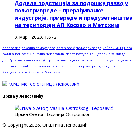
Додела подстицаја за подршку развоју
пољопривреде – прерађивачке
индустрије, привреде и предузетништва
на територији АП Косово и Метохија
3. март 2023.
1,872
лепосавић
локална самоуправа
zoran todić
пољопривреда
избори 2019
нова
година
конкурс
Општина Лепосавић
спорт
култура
Канцеларија за младе
догађаји
омладински клуб
српска нова година
косово
најбољи ученици
дан
општине
божић
образовање
изградња
сабор
црква
рок фест
деца
Канцеларија за Косово и Метохију
Црква у Лепосавићу
Црква Светог Василија Острошког
© Copyright 2026, Општина Лепосавић