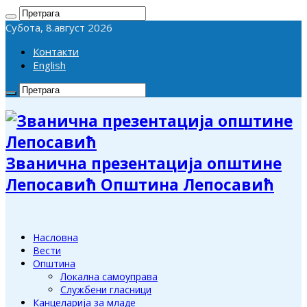
Субота, 8.август 2026
Контакти
English
Званична презентација општине
Лепосавић Општина Лепосавић
Насловна
Вести
Општина
Локална самоуправа
Службени гласници
Канцеларија за младе