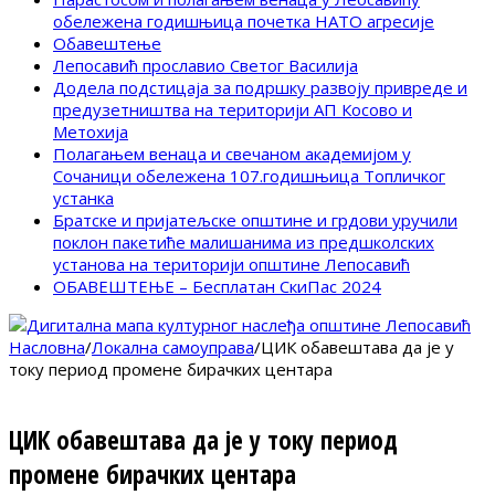
обележена годишњица почетка НАТО агресије
Обавештење
Лепосавић прославио Светог Василија
Додела подстицаја за подршку развоју привреде и
предузетништва на територији АП Косово и
Метохија
Полагањем венаца и свечаном академијом у
Сочаници обележена 107.годишњица Топличког
устанка
Братске и пријатељске општине и грдови уручили
поклон пакетиће малишанима из предшколских
установа на територији општине Лепосавић
ОБАВЕШТЕЊЕ – Бесплатан СкиПас 2024
Насловна
/
Локална самоуправа
/
ЦИК обавештава да је у
току период промене бирачких центара
ЦИК обавештава да је у току период
промене бирачких центара