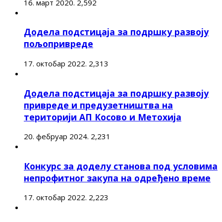
16. март 2020.
2,592
Додела подстицаја за подршку развоју
пољопривреде
17. октобар 2022.
2,313
Додела подстицаја за подршку развоју
привреде и предузетништва на
територији АП Косово и Метохија
20. фебруар 2024.
2,231
Конкурс за доделу станова под условима
непрофитног закупа на одређено време
17. октобар 2022.
2,223