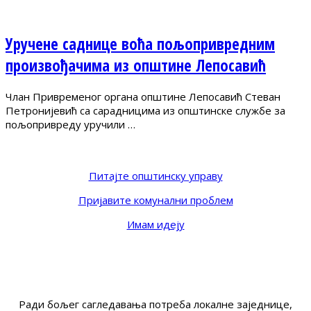
Уручене саднице воћа пољопривредним
произвођачима из општине Лепосавић
Члан Привременог органа општине Лепосавић Стеван
Петронијевић са сарадницима из општинске службе за
пољопривреду уручили …
Питајте општинску управу
Пријавите комунални проблем
Имам идеју
Ради бољег сагледавања потреба локалне заједнице,