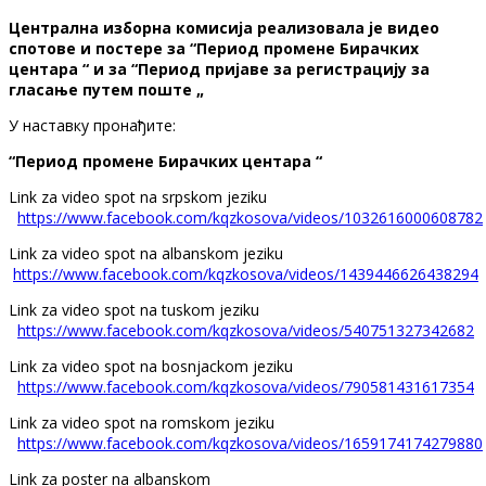
Централна изборна комисија реализовала је видео
спотoве и постере за “Период промене Бирачких
центара “ и за “Период пријаве за регистрацију за
гласање путем поште „
У наставку пронађите:
“Период промене Бирачких центара “
Link za video spot na srpskom jeziku
https://www.facebook.com/kqzkosova/videos/1032616000608782
Link za video spot na albanskom jeziku
https://www.facebook.com/kqzkosova/videos/1439446626438294
Link za video spot na tuskom jeziku
https://www.facebook.com/kqzkosova/videos/540751327342682
Link za video spot na bosnjackom jeziku
https://www.facebook.com/kqzkosova/videos/790581431617354
Link za video spot na romskom jeziku
https://www.facebook.com/kqzkosova/videos/1659174174279880
Link za poster na albanskom