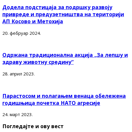
Додела подстицаја за подршку развоју
привреде и предузетништва на територији
АП Косово и Метохија
20. фебруар 2024.
Одржана традиционална акција „За лепшу и
здраву животну средину“
28. април 2023.
Парастосом и полагањем венаца обележена
годишњица почетка НАТО агресије
24. март 2023.
Погледајте и ову вест