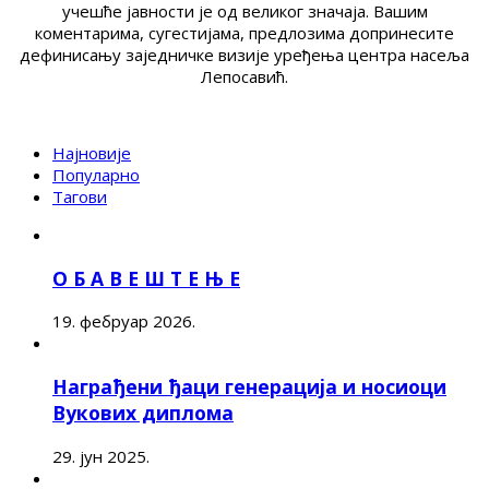
учешће јавности је од великог значаја. Вашим
коментарима, сугестијама, предлозима допринесите
дефинисању заједничке визије уређења центра насеља
Лепосавић.
Најновије
Популарно
Тагови
О Б А В Е Ш Т Е Њ Е
19. фебруар 2026.
Награђени ђаци генерација и носиоци
Вукових диплома
29. јун 2025.