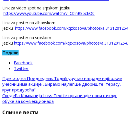
Link za video spot na srpskom jeziku
https://www.youtube.com/watch?v=CblnR85cEO0
Link za poster na albanskom
jeziku
https://www.facebook.com/kqzkosova/photos/a.31312012
Link za poster na srpskom
jeziku
https://www.facebook.com/kqzkosova/photos/a.313120125
Подели
Facebook
Twitter
Претходна
Председник Тодић уручио награде најбољим
учесницима акције „Бирамо најлепше двориште, терасу,
круг предузећа“
Следећа
Компанија Luss Textile организује нови циклус
обуке за конфекционара
Сличне вести