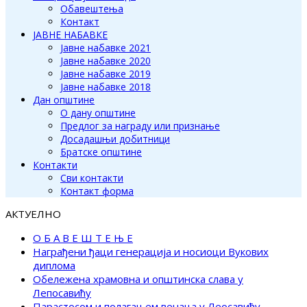
Обавештења
Контакт
ЈАВНЕ НАБАВКЕ
Јавне набавке 2021
Јавне набавке 2020
Јавне набавке 2019
Јавне набавке 2018
Дан општине
О дану општине
Предлог за награду или признање
Досадашњи добитници
Братске општине
Контакти
Сви контакти
Контакт форма
АКТУЕЛНО
О Б А В Е Ш Т Е Њ Е
Награђени ђаци генерација и носиоци Вукових
диплома
Обележена храмовна и општинска слава у
Лепосавићу
Парастосом и полагањем венаца у Леосавићу