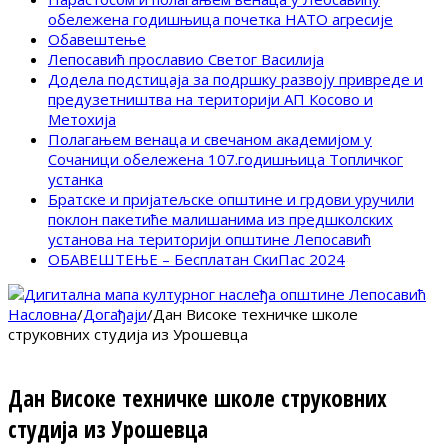
обележена годишњица почетка НАТО агресије
Обавештење
Лепосавић прославио Светог Василија
Додела подстицаја за подршку развоју привреде и
предузетништва на територији АП Косово и
Метохија
Полагањем венаца и свечаном академијом у
Сочаници обележена 107.годишњица Топличког
устанка
Братске и пријатељске општине и грдови уручили
поклон пакетиће малишанима из предшколских
установа на територији општине Лепосавић
ОБАВЕШТЕЊЕ – Бесплатан СкиПас 2024
Насловна
/
Догађаји
/
Дан Високе техничке школе
струковних студија из Урошевца
Дан Високе техничке школе струковних
студија из Урошевца