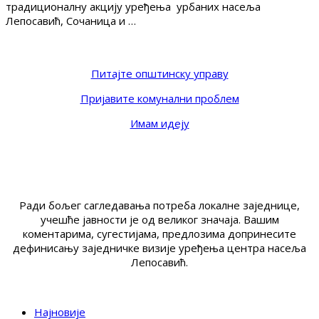
традиционалну акцију уређења урбаних насеља
Лепосавић, Сочаница и …
Питајте општинску управу
Пријавите комунални проблем
Имам идеју
Ради бољег сагледавања потреба локалне заједнице,
учешће јавности је од великог значаја. Вашим
коментарима, сугестијама, предлозима допринесите
дефинисању заједничке визије уређења центра насеља
Лепосавић.
Најновије