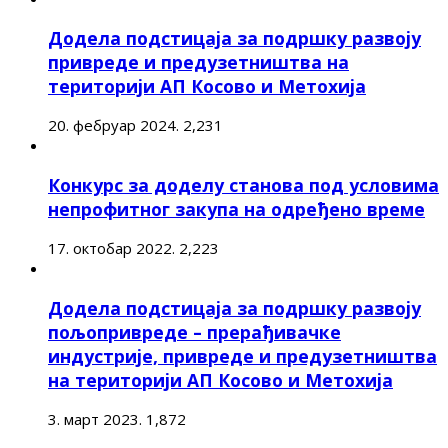
Додела подстицаја за подршку развоју
привреде и предузетништва на
територији АП Косово и Метохија
20. фебруар 2024.
2,231
Конкурс за доделу станова под условима
непрофитног закупа на одређено време
17. октобар 2022.
2,223
Додела подстицаја за подршку развоју
пољопривреде – прерађивачке
индустрије, привреде и предузетништва
на територији АП Косово и Метохија
3. март 2023.
1,872