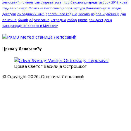
лепосавић
локална самоуправа
zoran todić
пољопривреда
избори 2019
нова
година
конкурс
Општина Лепосавић
спорт
култура
Канцеларија за младе
догађаји
омладински клуб
српска нова година
косово
најбољи ученици
дан
општине
божић
образовање
изградња
сабор
црква
рок фест
деца
Канцеларија за Косово и Метохију
Црква у Лепосавићу
Црква Светог Василија Острошког
© Copyright 2026, Општина Лепосавић