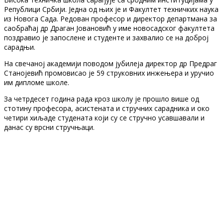
Републици Србији. Једна од њих је и Факултет техничких наука
из Новога Сада. Редован професор и директор департмана за
саобраћај др Драган Јовановић у име новосадског факултета
поздравио је запослене и студенте и захвалио се на доброј
сарадњи.
На свечаној академији поводом јубилеја директор др Предраг
Станојевић промовисао је 59 струковних инжењера и уручио
им дипломе школе.
За четрдесет година рада кроз школу је прошло више од
стотину професора, асистената и стручних сарадника и око
четири хиљаде студената који су се стручно усавшавали и
данас су врсни стручњаци.