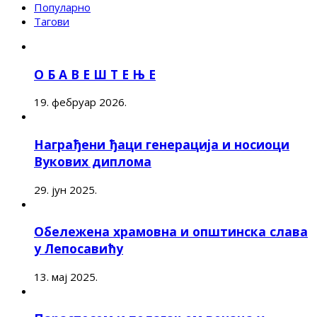
Популарно
Тагови
О Б А В Е Ш Т Е Њ Е
19. фебруар 2026.
Награђени ђаци генерација и носиоци
Вукових диплома
29. јун 2025.
Обележена храмовна и општинска слава
у Лепосавићу
13. мај 2025.