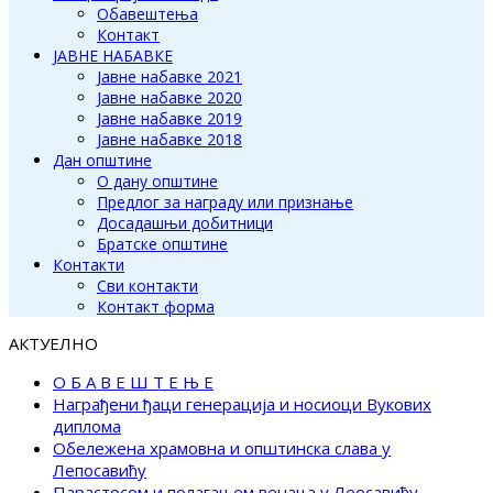
Обавештења
Контакт
ЈАВНЕ НАБАВКЕ
Јавне набавке 2021
Јавне набавке 2020
Јавне набавке 2019
Јавне набавке 2018
Дан општине
О дану општине
Предлог за награду или признање
Досадашњи добитници
Братске општине
Контакти
Сви контакти
Контакт форма
АКТУЕЛНО
О Б А В Е Ш Т Е Њ Е
Награђени ђаци генерација и носиоци Вукових
диплома
Обележена храмовна и општинска слава у
Лепосавићу
Парастосом и полагањем венаца у Леосавићу