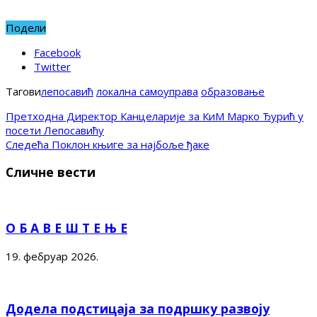
Подели
Facebook
Twitter
Тагови
лепосавић
локална самоуправа
образовање
Претходна
Директор Канцеларије за КиМ Марко Ђурић у
посети Лепосавићу
Следећа
Поклон књиге за најбоље ђаке
Сличне вести
О Б А В Е Ш Т Е Њ Е
19. фебруар 2026.
Додела подстицаја за подршку развоју