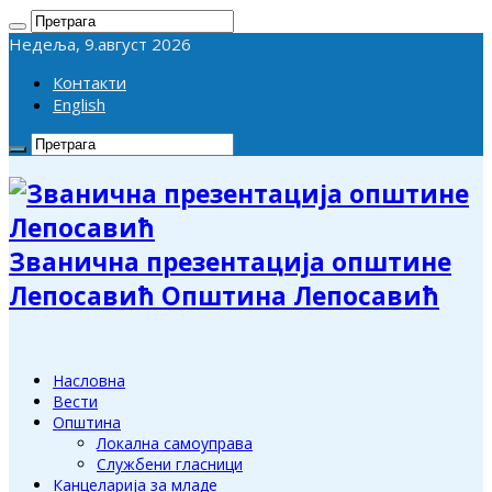
Недеља, 9.август 2026
Контакти
English
Званична презентација општине
Лепосавић Општина Лепосавић
Насловна
Вести
Општина
Локална самоуправа
Службени гласници
Канцеларија за младе