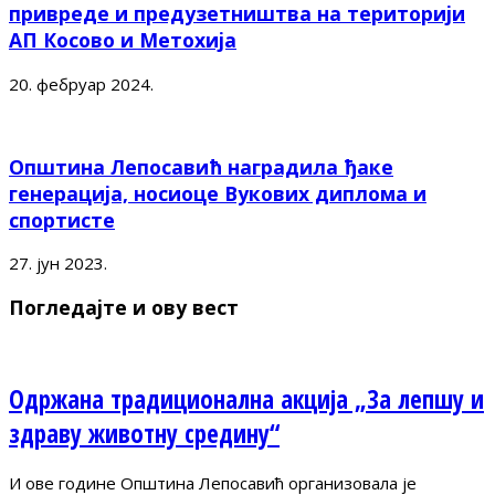
привреде и предузетништва на територији
АП Косово и Метохија
20. фебруар 2024.
Општина Лепосавић наградила ђаке
генерација, носиоце Вукових диплома и
спортисте
27. јун 2023.
Погледајте и ову вест
Одржана традиционална акција „За лепшу и
здраву животну средину“
И ове године Општина Лепосавић организовала је