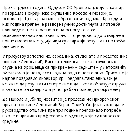
Пре четрдесет година Одлуком СО Урошевац, коју је касније
потврдила Покрајинска скупштина Косова и Метохије,
основан је Центар за више образовање радника. Кроз дуги
низ година праћен је развој научних достигнућа и потреба
привреде и њеног развоја и на основу тога се
осавремењавао наставни план, што је довело до отварања
нових смерова и студија чији су садржаји резултати потреба
ове регије.
У присуству запослених, сарадника, студената и представника
општине Лепосавић, Висока техничка школа струковних
студија из Урошевца са привременим седиштем у Лепосавићу
обележила је четрдесет година рада и постојања. Присутне је
најпре поздравио директор др Предраг Станојевић. Он је
истакао да резултати говоре све и да школа образује стручан
и квалитетан кадар који је потребан привреди у окружењу.
Дан школе и јубилеј честитао је председник Привременог
органа општине Лепосавић Зоран Тодић. Он је истакао да је
руководство општине пре три године препознало потребе
школе и примило професоре и студенте, који су понос ове
средине.
Висока техничка школа сарађује са сродним институцијама у