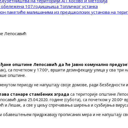
редузетништва на територији АП Косово и Метохија
 обележена 107.годишњица Топличког устанка
клон пакетиће малишанима из предшколских установа на тер
е Лепосавић
ђане општине Лепосавић да ће Јавно комунално предузећ
ак), са почетком у 17:00ʰ, вршити дезинфекцију улица у сва три
наше општине.
оменутом периоду не напуштају своје домове, ради безбедности 
тава станарe стамбених зграда
са територије општине Лепос
савић дана 25.04.2020. године (субота), са почетком у 20:00ʰ в
ић и Лешак, а све у циљу спречавања ширења и сузбијања вируса
вим обавештењем придржавају прописаних мера и не напуштају св