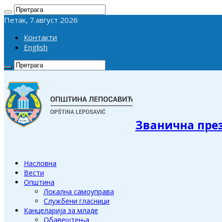
Петак, 7.август 2026
Контакти
English
Званична пре
Насловна
Вести
Општина
Локална самоуправа
Службени гласници
Канцеларија за младе
Обавештења