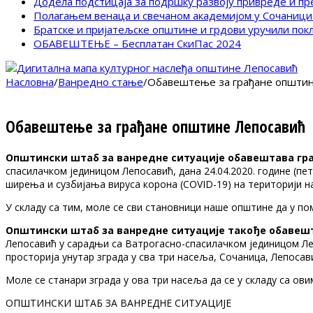
Додела подстицаја за подршку развоју привреде и п
Полагањем венаца и свечаном академијом у Сочаници
Братске и пријатељске општине и грдови уручили по
ОБАВЕШТЕЊЕ – Бесплатан СкиПас 2024
Насловна
/
Ванредно стање
/
Обавештење за грађане општин
Обавештење за грађане општине Лепосавић
Oпштински штаб за ванредне ситуације обавештава гра
спасилачком јединицом Лепосавић, дана 24.04.2020. године (пет
ширења и сузбијања вируса корона (COVID-19) на територији 
У складу са тим, моле се сви становници наше општине да у п
Oпштински штаб за ванредне ситуације такође oбавеш
Лепосавић у сарадњи са Ватрогасно-спасилачком јединицом Лепо
просторија унутар зграда у сва три насеља, Сочаница, Лепосав
Моле се станари зграда у ова три насеља да се у складу са о
ОПШТИНСКИ ШТАБ ЗА ВАНРЕДНЕ СИТУАЦИЈЕ