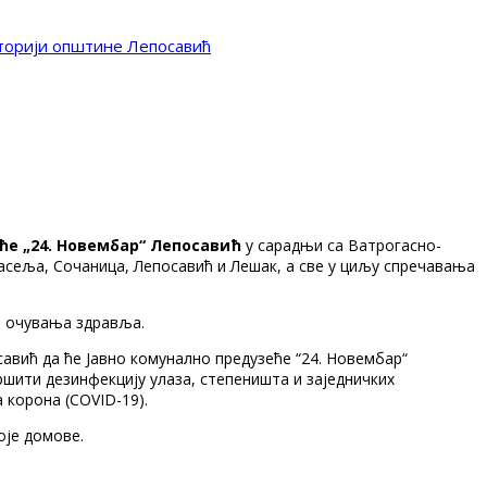
иторији општине Лепосавић
е „24. Новембар“ Лепосавић
у сарадњи са Ватрогасно-
 насеља, Сочаница, Лепосавић и Лешак, а све у циљу спречавања
и очувања здравља.
авић да ће Јавно комунално предузеће “24. Новембар“
ршити дезинфекцију улаза, степеништа и заједничких
 корона (COVID-19).
оје домове.