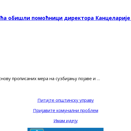
ића обишли помоћници директора Канцеларије
нову прописаних мера на сузбијању појаве и …
Питајте општинску управу
Пријавите комунални проблем
Имам идеју