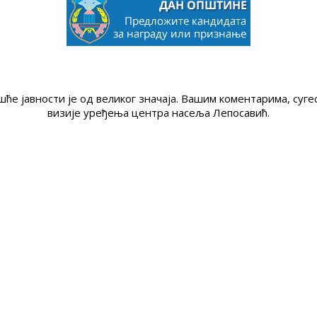
ће јавности је од великог значаја. Вашим коментарима, су
визије уређења центра насеља Лепосавић.