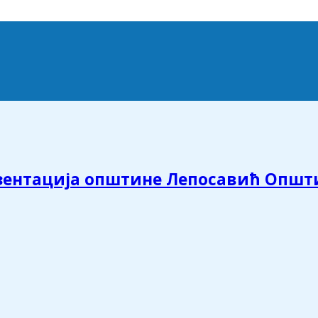
зентација општине Лепосавић Општ