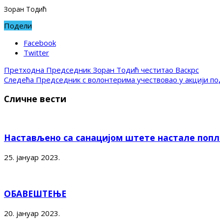
Зоран Тодић
Подели
Facebook
Twitter
Претходна
Председник Зоран Тодић честитао Васкрс
Следећа
Председник с волонтерима учествовао у акцији п
Сличне вести
Настављено са санацијом штете настале поп
25. јануар 2023.
ОБАВЕШТЕЊЕ
20. јануар 2023.