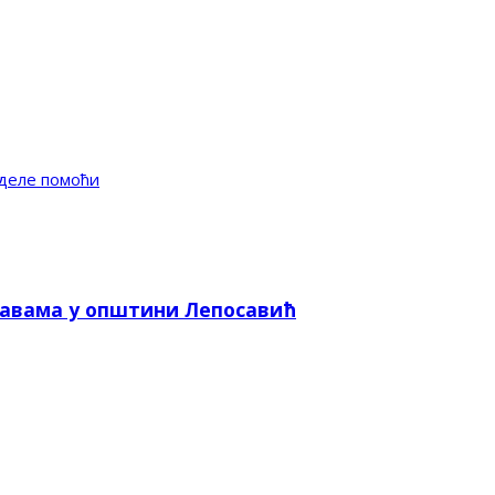
оделе помоћи
лавама у општини Лепосавић