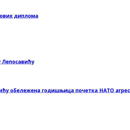
кових диплома
у Лепосавићу
вићу обележена годишњица почетка НАТО агрес