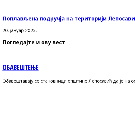
Поплављена подручја на територији Лепосав
20. јануар 2023.
Погледајте и ову вест
ОБАВЕШТЕЊЕ
Обавештавају се становници општине Лепосавић да је на ос