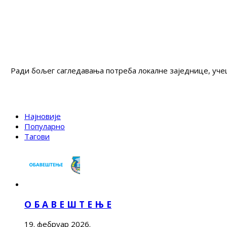
Ради бољег сагледавања потреба локалне заједнице, учеш
Најновије
Популарно
Тагови
О Б А В Е Ш Т Е Њ Е
19. фебруар 2026.