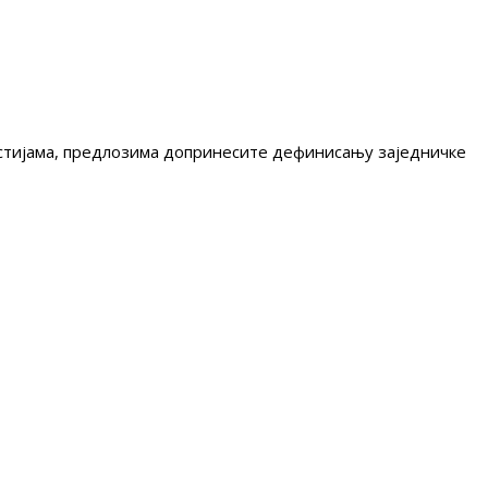
гестијама, предлозима допринесите дефинисању заједничке