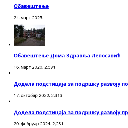
Обавештење
24. март 2025.
Обавештење Дома Здравља Лепосавић
16. март 2020.
2,591
Додела подстицаја за подршку развоју 
17. октобар 2022.
2,313
Додела подстицаја за подршку развоју п
20. фебруар 2024.
2,231