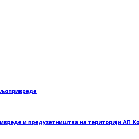
пољопривреде
ривреде и предузетништва на територији АП Ко