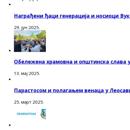
Награђени ђаци генерација и носиоци Ву
29. јун 2025.
Обележена храмовна и општинска слава 
13. мај 2025.
Парастосом и полагањем венаца у Леоса
25. март 2025.