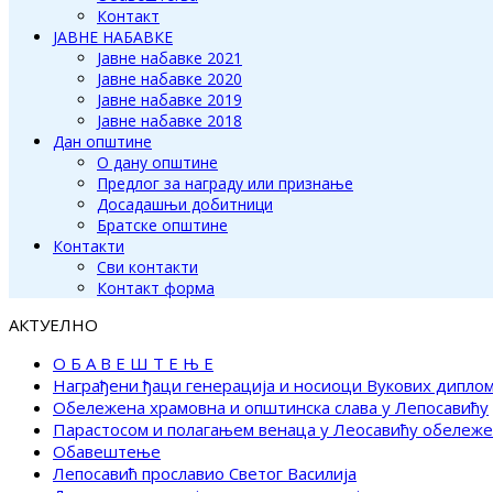
Контакт
ЈАВНЕ НАБАВКЕ
Јавне набавке 2021
Јавне набавке 2020
Јавне набавке 2019
Јавне набавке 2018
Дан општине
О дану општине
Предлог за награду или признање
Досадашњи добитници
Братске општине
Контакти
Сви контакти
Контакт форма
АКТУЕЛНО
О Б А В Е Ш Т Е Њ Е
Награђени ђаци генерација и носиоци Вукових дипло
Обележена храмовна и општинска слава у Лепосавићу
Парастосом и полагањем венаца у Леосавићу обележ
Обавештење
Лепосавић прославио Светог Василија