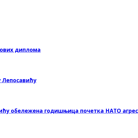
кових диплома
у Лепосавићу
вићу обележена годишњица почетка НАТО агрес