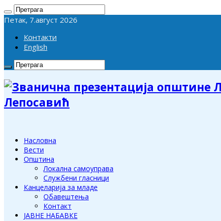
Петак, 7.август 2026
Контакти
English
Лепосавић
Насловна
Вести
Општина
Локална самоуправа
Службени гласници
Канцеларија за младе
Обавештења
Контакт
ЈАВНЕ НАБАВКЕ