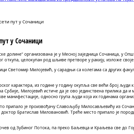
сети пут у Сочаници
пут у Сочаници
 долине“ организована је у Месној заједница Сочаница, у Општ
ог откупа, целокупан род шљиве претворе у ракију, изложе свој
и Светомир Милојевић, у сарадњи са колегама са других факулт
ског карактера, из године у годину окупља све већи број људи 
на Србије, Милојевић истиче да је ово јединствена прилика да 
ве манифестације, односно група људи која их годинама организ
место припало је произвођачу Славољубу Милосављевићу из Сочан
, доктор Братислав Миловановић. Треће место припало је пород
почев од Зубиног Потока, па преко Баљевца и Краљева све до Г