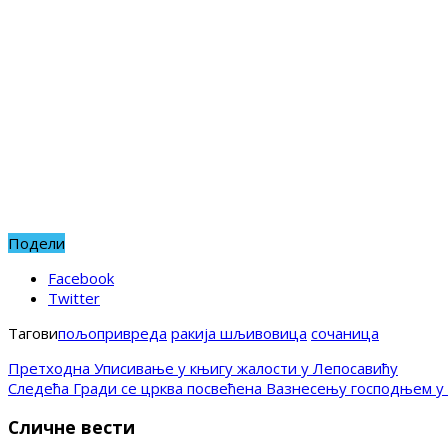
Подели
Facebook
Twitter
Тагови
пољопривреда
ракија шљивовица
сочаница
Претходна
Уписивање у књигу жалости у Лепосавићу
Следећа
Гради се црква посвећена Вазнесењу господњем у
Сличне вести