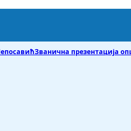
Званична презентација о