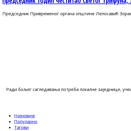
Председник Тодић честитао Светог Трифуна,
Председник Привременог органа општине Лепосавић Зоран Т
Ради бољег сагледавања потреба локалне заједнице, учеш
Најновије
Популарно
Тагови