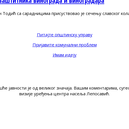
 заштитника винограда и виноградара
одић са сарадницима присуствовао је сечењу славског кола
Питајте општинску управу
Пријавите комунални проблем
Имам идеју
ће јавности је од великог значаја. Вашим коментарима, су
визије уређења центра насеља Лепосавић.