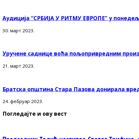
Аудиција “СРБИЈА У РИТМУ ЕВРОПЕ” у понедељ
30. март 2023.
Уручене саднице воћа пољопривредним прои
21. март 2023.
Братска општина Стара Пазова донирала вред
24. фебруар 2023.
Погледајте и ову вест