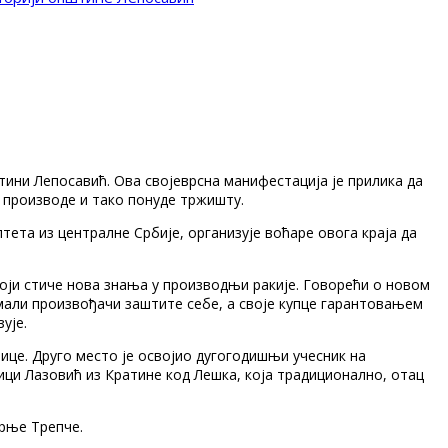
ини Лепосавић. Ова својеврсна манифестација је прилика да
е производе и тако понуде тржишту.
ета из централне Србије, организује воћаре овога краја да
који стиче нова знања у производњи ракије. Говорећи о новом
и мали произвођачи заштите себе, а своје купце гарантовањем
ује.
ице. Друго место је освојио дугогодишњи учесник на
ици Лазовић из Кратине код Лешка, која традиционално, отац
орње Трепче.