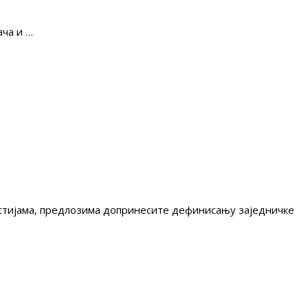
ча и …
гестијама, предлозима допринесите дефинисању заједничке