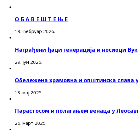
О Б А В Е Ш Т Е Њ Е
19. фебруар 2026.
Награђени ђаци генерација и носиоци Ву
29. јун 2025.
Обележена храмовна и општинска слава 
13. мај 2025.
Парастосом и полагањем венаца у Леоса
25. март 2025.