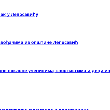
ак у Лепосавићу
звођачима из општине Лепосавић
не поклоне ученицима, спортистима и деци и