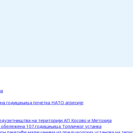
ма
ена годишњица почетка НАТО агресије
редузетништва на територији АП Косово и Метохија
 обележена 107.годишњица Топличког устанка
клон пакетиће малишанима из предшколских установа на тер