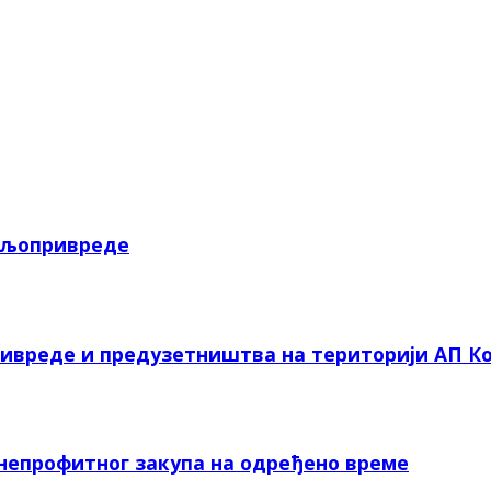
пољопривреде
ривреде и предузетништва на територији АП Ко
 непрофитног закупа на одређено време