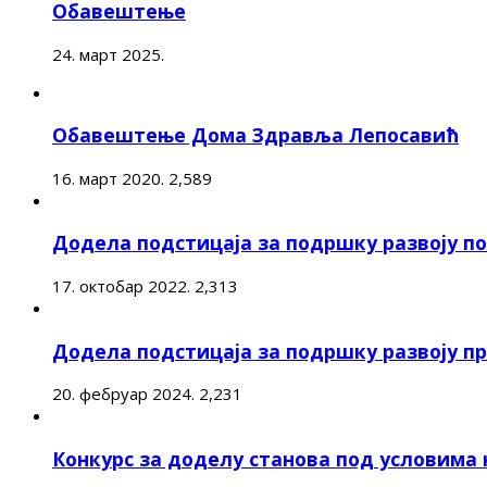
Обавештење
24. март 2025.
Обавештење Дома Здравља Лепосавић
16. март 2020.
2,589
Додела подстицаја за подршку развоју 
17. октобар 2022.
2,313
Додела подстицаја за подршку развоју п
20. фебруар 2024.
2,231
Конкурс за доделу станова под условима