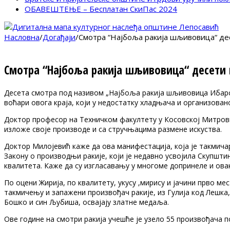
ОБАВЕШТЕЊЕ – Бесплатан СкиПас 2024
Насловна
/
Догађаји
/
Смотра “Најбоља ракија шљивовица“ де
Смотра “Најбоља ракија шљивовица“ десети 
Десета смотра под називом „Најбоља ракија шљивовица Ибарске
воћари овога краја, који у недостатку хладњача и организован
Доктор професор на Техничком факултету у Косовској Митровиц
изложе своје производе и са стручњацима размене искуства.
Доктор Милојевић каже да ова манифестација, која је такмичар
Закону о производњи ракије, који је недавно усвојила Скупшти
квалитета. Каже да су изгласавању у многоме допринеле и овак
По оцени Жирија, по квалитету, укусу ,мирису и јачини прво 
такмичењу и запажени произвођач ракије, из Гулија код Лешка
Бошко и син Љубиша, освајају златне медаља.
Ове године на смотри ракија учешће је узело 55 произвођача 