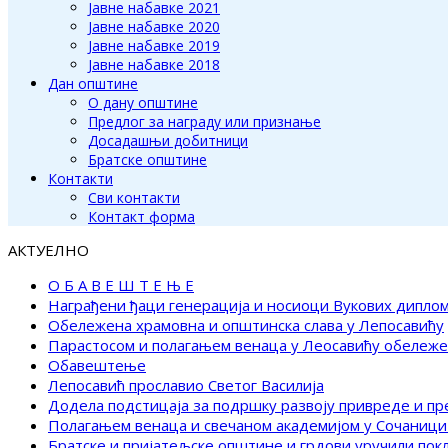
Јавне набавке 2021
Јавне набавке 2020
Јавне набавке 2019
Јавне набавке 2018
Дан општине
О дану општине
Предлог за награду или признање
Досадашњи добитници
Братске општине
Контакти
Сви контакти
Контакт форма
АКТУЕЛНО
О Б А В Е Ш Т Е Њ Е
Награђени ђаци генерација и носиоци Вукових дипло
Обележена храмовна и општинска слава у Лепосавићу
Парастосом и полагањем венаца у Леосавићу обележ
Обавештење
Лепосавић прославио Светог Василија
Додела подстицаја за подршку развоју привреде и п
Полагањем венаца и свечаном академијом у Сочаници
Братске и пријатељске општине и грдови уручили по