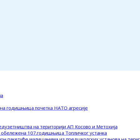
ма
ена годишњица почетка НАТО агресије
редузетништва на територији АП Косово и Метохија
 обележена 107.годишњица Топличког устанка
клон пакетиће малишанима из предшколских установа на тер