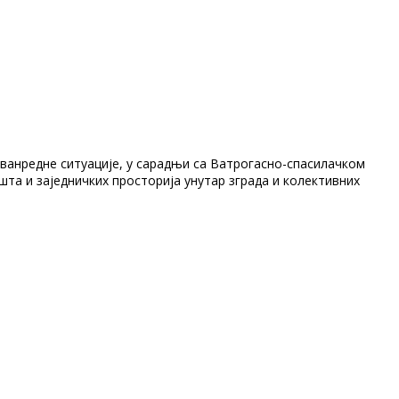
ванредне ситуације, у сарадњи са Ватрогасно-спасилачком
та и заједничких просторија унутар зграда и колективних