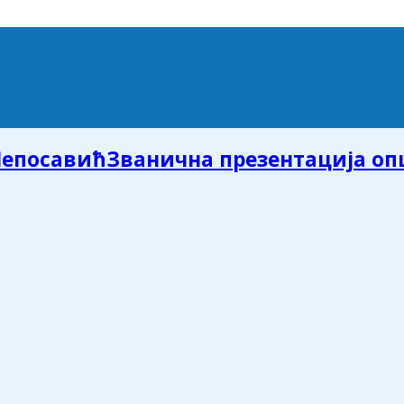
Званична презентација о