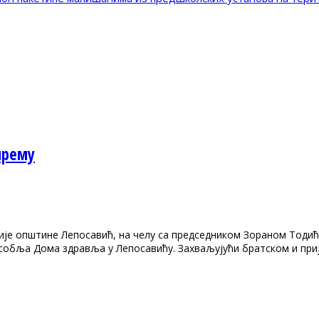
прему
је општине Лепосавић, на челу са председником Зораном Тодиће
особља Дома здравља у Лепосавићу. Захваљујући братском и пр