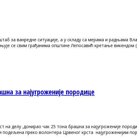
штаб за ванредне ситуације, а у складу са мерама и радњама В
рањује се свим грађанима општине Лепосавић кретање викендом (
ашна за најугроженије породице
т на делу ,донирао чак 25 тона брашна за најугроженије пород
и подељена преко волонтера Црвеног крста најугроженијим пор