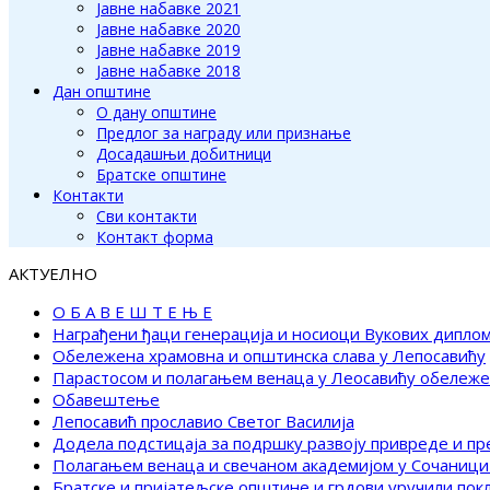
Јавне набавке 2021
Јавне набавке 2020
Јавне набавке 2019
Јавне набавке 2018
Дан општине
О дану општине
Предлог за награду или признање
Досадашњи добитници
Братске општине
Контакти
Сви контакти
Контакт форма
АКТУЕЛНО
О Б А В Е Ш Т Е Њ Е
Награђени ђаци генерација и носиоци Вукових дипло
Обележена храмовна и општинска слава у Лепосавићу
Парастосом и полагањем венаца у Леосавићу обележ
Обавештење
Лепосавић прославио Светог Василија
Додела подстицаја за подршку развоју привреде и п
Полагањем венаца и свечаном академијом у Сочаници
Братске и пријатељске општине и грдови уручили по