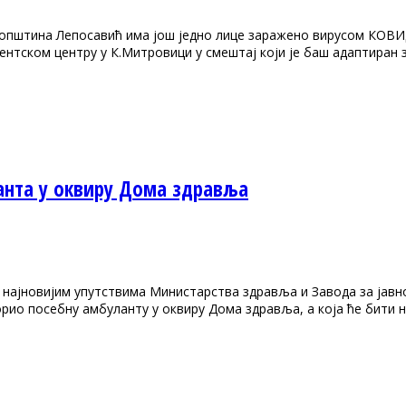
општина Лепосавић има још једно лице заражено вирусом КОВИД1
ентском центру у К.Митровици у смештај који је баш адаптиран 
нта у оквиру Дома здравља
а најновијим упутствима Министарства здравља и Завода за ја
орио посебну амбуланту у оквиру Дома здравља, а која ће бити