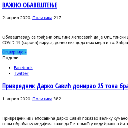
ВАЖНО ОБАВЕШТЕЊЕ
2. април 2020.
Политика
217
Обавештавају се грађани општине Лепосавић да је Општински 
COVID-19 (корона) вируса, донео низ додатних мера и то: Заб
Опширније »
Подели
Facebook
Twitter
Привредник Дарко Савић донирао 25 тона бр
1. април 2020.
Политика
382
Привредник из Лепосавића Дарко Савић показао велику хуманос
свом обраћању медијима каже да ће помоћ у виду брашна бит