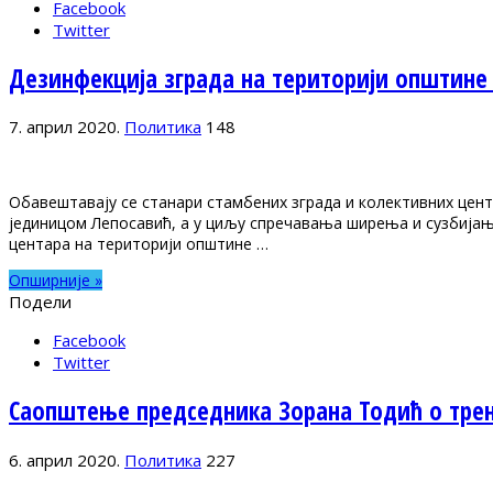
Facebook
Twitter
Дезинфекција зграда на територији општине
7. април 2020.
Политика
148
Обавештавају се станари стамбених зграда и колективних цен
јединицом Лепосавић, а у циљу спречавања ширења и сузбијања
центара на територији општине …
Опширније »
Подели
Facebook
Twitter
Саопштење председника Зорана Тодић о трен
6. април 2020.
Политика
227