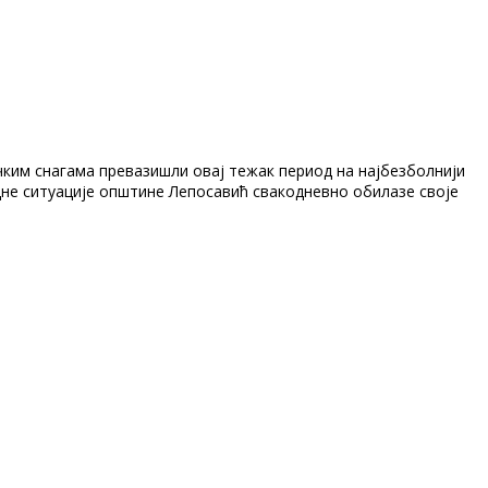
ичким снагама превазишли овај тежак период на најбезболнији
не ситуације општине Лепосавић свакодневно обилазе своје