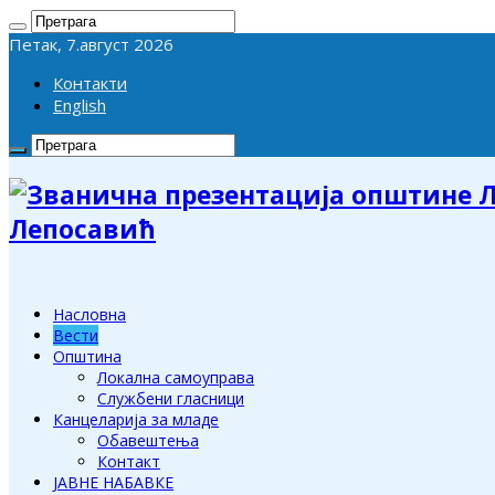
Петак, 7.август 2026
Контакти
English
Лепосавић
Насловна
Вести
Општина
Локална самоуправа
Службени гласници
Канцеларија за младе
Обавештења
Контакт
ЈАВНЕ НАБАВКЕ