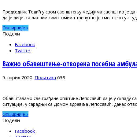
Председник Тодић у свом саопштењу медијима саопштио је да 
да је лице са лакшим симптомима тренутно је смештено у студ
Опширније »
Подели
Facebook
Twitter
Важно обавештење-отворена посебна амбула
5. април 2020.
Политика
639
Обавштавамо све грађане општине Лепосавић да је у складу с
ситуације, у сарадњи са Домом здравља Лепосавић, данас отв
Опширније »
Подели
Facebook
Twitter