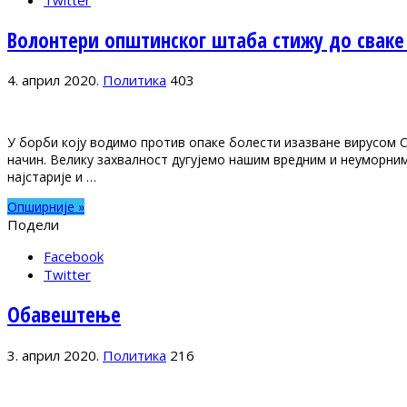
Волонтери општинског штаба стижу до сваке
4. април 2020.
Политика
403
У борби коју водимо против опаке болести изазване вирусом C
начин. Велику захвалност дугујемо нашим вредним и неуморни
најстарије и …
Опширније »
Подели
Facebook
Twitter
Oбавештење
3. април 2020.
Политика
216