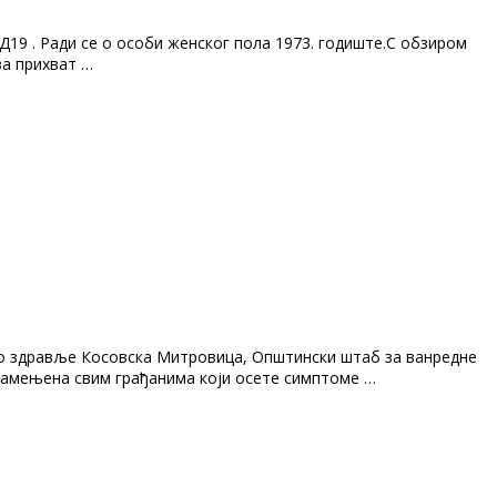
9 . Ради се о особи женског пола 1973. годиште.С обзиром
за прихват …
вно здравље Косовска Митровица, Општински штаб за ванредне
 намењена свим грађанима који осете симптоме …