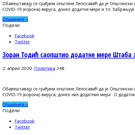
Обавештавају се грађани општине Лепосавић да је Општински 
COVID-19 (корона) вируса, донео додатне мере и то: Забрањуј
Опширније »
Подели
Facebook
Twitter
Зоран Тодић саопштио додатне мере Штаба з
2. април 2020.
Политика
248
Обавештавају се грађани општине Лепосавић да је Општински 
COVID-19 (корона) вируса, донео низ додатних мера . О додатн
Опширније »
Подели
Facebook
Twitter