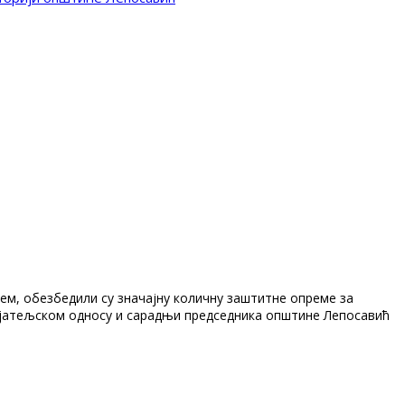
м, обезбедили су значајну количну заштитне опреме за
ијатељском односу и сарадњи председника општине Лепосавић