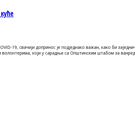
 куће
OVID-19, свачији допринос је подједнако важан, како би заједн
м волонтерима, који у сарадњи са Општинским штабом за ванред