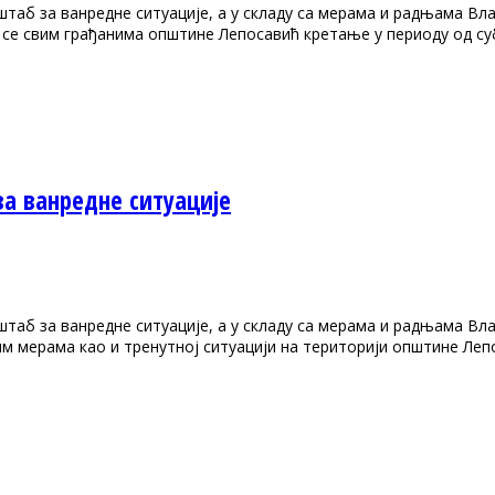
штаб за ванредне ситуације, а у складу са мерама и радњама В
е се свим грађанима општине Лепосавић кретање у периоду од су
а ванредне ситуације
штаб за ванредне ситуације, а у складу са мерама и радњама В
им мерама као и тренутној ситуацији на територији општине Леп