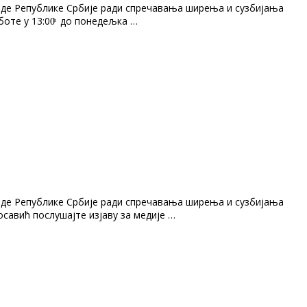
ладе Републике Србије ради спречавања ширења и сузбијања
боте у 13:00ͪ до понедељка …
ладе Републике Србије ради спречавања ширења и сузбијања
осавић послушајте изјаву за медије …