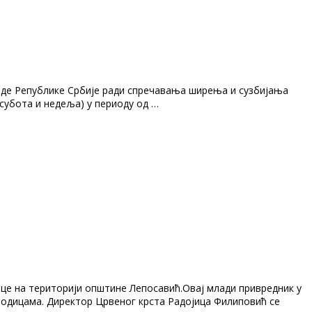
ладе Републике Србије ради спречавања ширења и сузбијања
субота и недеља) у периоду од …
ице на територији општине Лепосавић.Овај млади привредник у
одицама. Директор Црвеног крста Радојица Филиповић се