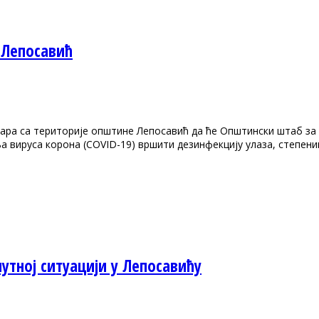
 Лепосавић
тара са територије општине Лепосавић да ће Oпштински штаб за 
 вируса корона (COVID-19) вршити дезинфекцију улаза, степениш
утној ситуацији у Лепосавићу