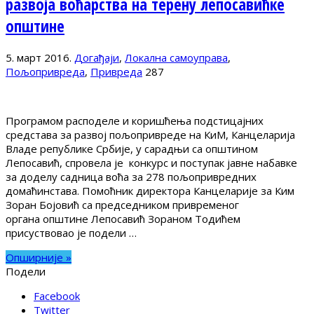
развоја воћарства на терену лепосавићке
општине
5. март 2016.
Догађаји
,
Локална самоуправа
,
Пољопривреда
,
Привреда
287
Програмом расподеле и коришћења подстицајних
средстава за развој пољопривреде на КиМ, Канцеларија
Владе републике Србије, у сарадњи са општином
Лепосавић, спровела је конкурс и поступак јавне набавке
за доделу садница воћа за 278 пољопривредних
домаћинстава. Помоћник директора Канцеларије за Ким
Зоран Бојовић са председником привременог
органа општине Лепосавић Зораном Тодићем
присуствовао је подели …
Опширније »
Подели
Facebook
Twitter