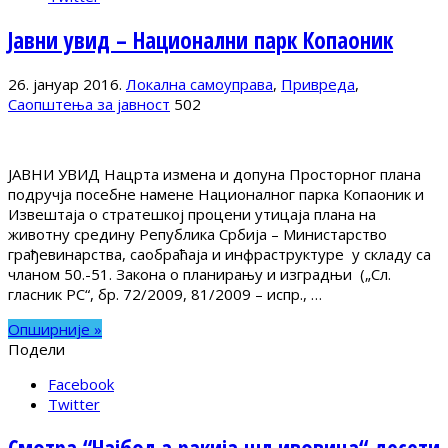
Јавни увид – Национални парк Копаоник
26. јануар 2016.
Локална самоуправа
,
Привреда
,
Саопштења за јавност
502
ЈАВНИ УВИД Нацрта измена и допуна Просторног плана
подручја посебне намене Националног парка Копаоник и
Извештаја о стратешкој процени утицаја плана на
животну средину Република Србија – Министарство
грађевинарства, саобраћаја и инфраструктуре у складу са
чланом 50.-51. Закона о планирању и изградњи („Сл.
гласник РС“, бр. 72/2009, 81/2009 – испр., …
Опширније »
Подели
Facebook
Twitter