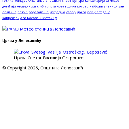
година
конкурс
Општина Лепосавић
спорт
култура
Канцеларија за младе
догађаји
омладински клуб
српска нова година
косово
најбољи ученици
дан
општине
божић
образовање
изградња
сабор
црква
рок фест
деца
Канцеларија за Косово и Метохију
Црква у Лепосавићу
Црква Светог Василија Острошког
© Copyright 2026, Општина Лепосавић