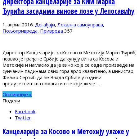
директора канцеларије за КиМ Марка
Ђурића засадима винове лозе у Лепосавићу
1. април 2016.
Догађаји
,
Локална самоуправа
,
Пољопривреда
,
Привреда
357
Директор Канцеларије за Косово и Метохију Марко Ђурић,
позвао је грађане Србије да купују вина са Косова и
Метохије и нагласио да је вино које се овде произведе на
сунчаним падинама ових гора врло квалитено, а министар
Жељко Сертић да ће Влада Србије у години
предузетништва помагати оне који желе …
Опширније »
Подели
Facebook
Twitter
Канцеларија за Косово и Метохију улаже у