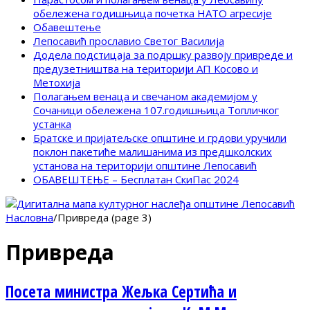
обележена годишњица почетка НАТО агресије
Обавештење
Лепосавић прославио Светог Василија
Додела подстицаја за подршку развоју привреде и
предузетништва на територији АП Косово и
Метохија
Полагањем венаца и свечаном академијом у
Сочаници обележена 107.годишњица Топличког
устанка
Братске и пријатељске општине и грдови уручили
поклон пакетиће малишанима из предшколских
установа на територији општине Лепосавић
ОБАВЕШТЕЊЕ – Бесплатан СкиПас 2024
Насловна
/
Привреда (page 3)
Привреда
Посета министра Жељка Сертића и