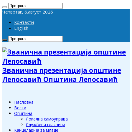
Четвртак, 6.август 2026
Контакти
English
Званична презентација општине
Лепосавић Општина Лепосавић
Насловна
Вести
Општина
Локална самоуправа
Службени гласници
Канцеларија за младе