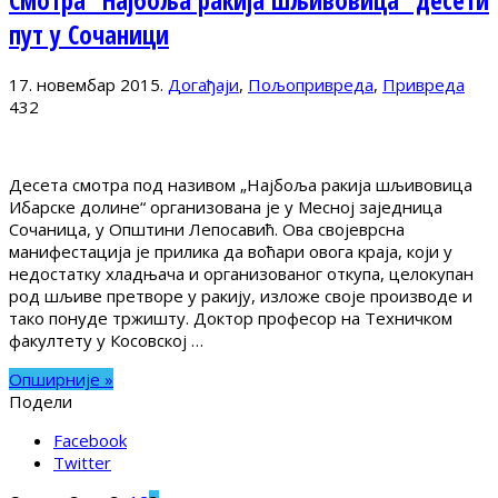
Смотра “Најбоља ракија шљивовица“ десети
пут у Сочаници
17. новембар 2015.
Догађаји
,
Пољопривреда
,
Привреда
432
Десета смотра под називом „Најбоља ракија шљивовица
Ибарске долине“ организована је у Месној заједница
Сочаница, у Општини Лепосавић. Ова својеврсна
манифестација је прилика да воћари овога краја, који у
недостатку хладњача и организованог откупа, целокупан
род шљиве претворе у ракију, изложе своје производе и
тако понуде тржишту. Доктор професор на Техничком
факултету у Косовској …
Опширније »
Подели
Facebook
Twitter