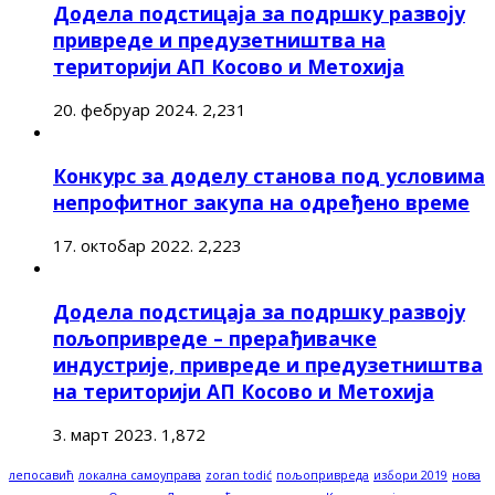
Додела подстицаја за подршку развоју
привреде и предузетништва на
територији АП Косово и Метохија
20. фебруар 2024.
2,231
Конкурс за доделу станова под условима
непрофитног закупа на одређено време
17. октобар 2022.
2,223
Додела подстицаја за подршку развоју
пољопривреде – прерађивачке
индустрије, привреде и предузетништва
на територији АП Косово и Метохија
3. март 2023.
1,872
лепосавић
локална самоуправа
zoran todić
пољопривреда
избори 2019
нова