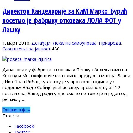
Директор Канцеларије за КиМ Марко Ђурић
посетио је фабрику отковака ЛОЛА ФОТ у
Лешку
1. март 2016.
Догађаји
,
Локална самоуправа
,
Привреда
,
Саопштења за јавност
480
Данас овде у фабрици отковака у Лешку обележавамо на
Косову и Метохији почетак године предузетништва. Завод
,,Иво Лола Рибар,, у Лешку је у протеклој години уз
подршку Владе Србије увећао своју производњу за 12
пост, и овај Завод ради у две смене по томе је и један од
ретких у …
Опширније »
Подели
Facebook
Twitter