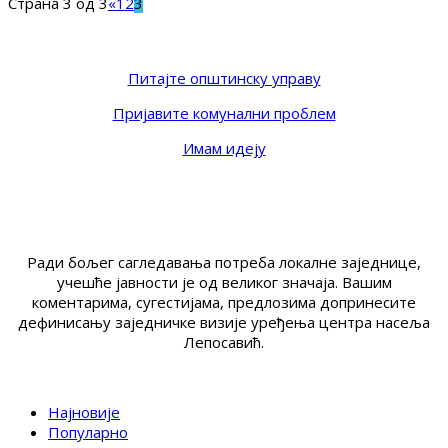
Страна 3 од 3
«
1
2
3
Питајте општинску управу
Пријавите комунални проблем
Имам идеју
Ради бољег сагледавања потреба локалне заједнице,
учешће јавности је од великог значаја. Вашим
коментарима, сугестијама, предлозима допринесите
дефинисању заједничке визије уређења центра насеља
Лепосавић.
Најновије
Популарно