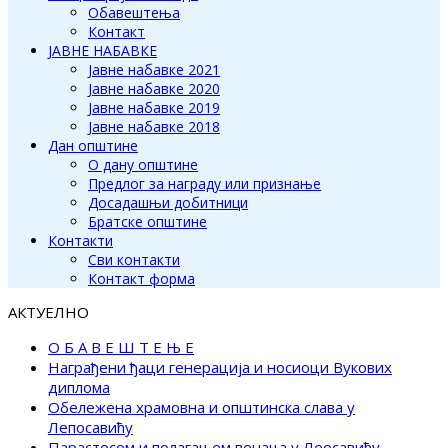
Обавештења
Контакт
ЈАВНЕ НАБАВКЕ
Јавне набавке 2021
Јавне набавке 2020
Јавне набавке 2019
Јавне набавке 2018
Дан општине
О дану општине
Предлог за награду или признање
Досадашњи добитници
Братске општине
Контакти
Сви контакти
Контакт форма
АКТУЕЛНО
О Б А В Е Ш Т Е Њ Е
Награђени ђаци генерација и носиоци Вукових
диплома
Обележена храмовна и општинска слава у
Лепосавићу
Парастосом и полагањем венаца у Леосавићу