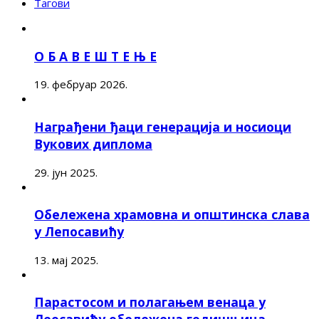
Тагови
О Б А В Е Ш Т Е Њ Е
19. фебруар 2026.
Награђени ђаци генерација и носиоци
Вукових диплома
29. јун 2025.
Обележена храмовна и општинска слава
у Лепосавићу
13. мај 2025.
Парастосом и полагањем венаца у