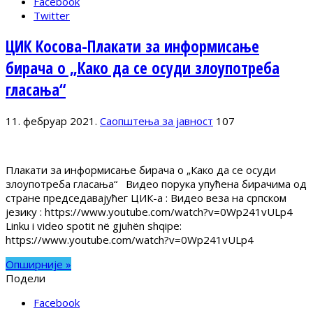
Facebook
Twitter
ЦИК Косова-Плакати за информисање
бирача о „Како да се осуди злоупотреба
гласања“
11. фебруар 2021.
Саопштења за јавност
107
Плакати за информисање бирача о „Како да се осуди
злоупотреба гласања“ Видео порука упућена бирачима од
стране председавајућег ЦИК-а : Видео веза на српском
језику : https://www.youtube.com/watch?v=0Wp241vULp4
Linku i video spotit në gjuhën shqipe:
https://www.youtube.com/watch?v=0Wp241vULp4
Опширније »
Подели
Facebook