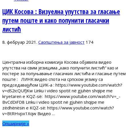
ЦИК Косова : Визуелна упутства за гласање
путем поште и како попунити гласачки
листић
8. фебруар 2021.
Саопштења за јавност
174
Централна изборна комисија Косова објавила видео
упутства на свим језицима „како попунити листић“ као и
постере за попуњавање гласачких листића и гласање путем
поште : ЛИНК видео спота на српском језику са
председавајућом ЦИК-а : https://www.youtube.com/watch?
v=dS2icQUfJKw Linku i video spotit në gjuhën shqipe me
kryetaren e KQZ-së: https://www.youtube.com/watch?v=_-
BvCdDiFD8 Linku i video spotit në gjuhën shqipe me
zëdhënësin e KQZ-së: https://www.youtube.com/watch?
v=BtRHvpx1Xqw Видео …
Опширније »