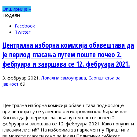
Опширније »
Подели
Facebook
Twitter
Централна изборна комисија обавештава да
је период гласања путем поште почео 2.
фебруара и завршава се 12. фебруара 2021.
3. фебруар 2021.
Локална самоуправа
,
Саопштења за
јавност
69
Централна изборна комисија обавештава подносиоце
пријава који су се успешно регистровали као бирачи ван
Косова да је период гласања путем поште почео 2.
фебруара и завршава се 12. фебруара 2021. Како попунити
гласачки листић? На изборима за парламент у Приштини,
ви можете гласати само за један Политички субјекат