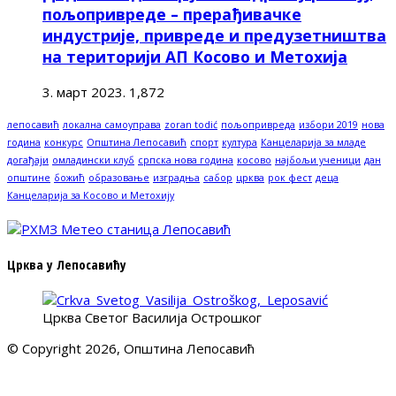
пољопривреде – прерађивачке
индустрије, привреде и предузетништва
на територији АП Косово и Метохија
3. март 2023.
1,872
лепосавић
локална самоуправа
zoran todić
пољопривреда
избори 2019
нова
година
конкурс
Општина Лепосавић
спорт
култура
Канцеларија за младе
догађаји
омладински клуб
српска нова година
косово
најбољи ученици
дан
општине
божић
образовање
изградња
сабор
црква
рок фест
деца
Канцеларија за Косово и Метохију
Црква у Лепосавићу
Црква Светог Василија Острошког
© Copyright 2026, Општина Лепосавић