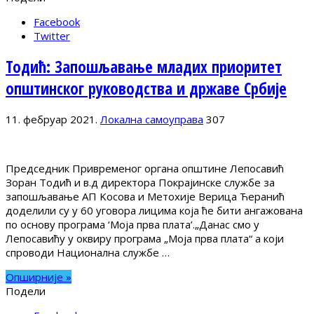
Facebook
Twitter
Тодић: Запошљавање младих приоритет
општинског руководства и државе Србије
11. фебруар 2021.
Локална самоуправа
307
Председник Привременог органа општине Лепосавић
Зоран Тодић и в.д директора Покрајинске службе за
запошљавање АП Kосова и Метохије Верица Ћеранић
доделили су у 60 уговора лицима која ће бити ангажована
по основу програма ‘Моја прва плата’.„Данас смо у
Лепосавићу у оквиру програма „Моја прва плата“ а који
спроводи Национална службе …
Опширније »
Подели