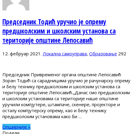
Председник Тодић уручио је опрему
предшколским и школским установа са
територије општине Лепосавић
12. фебруар 2021.
Локална самоуправа
,
Образовање
292
Председник Привременог органа општине Лепосавић
Зоран Тодић са сарадницима уручио је рачунарску опрему
и белу технику предшколским и школским установа са
територије општине Лепосавић.„Данас смо предшколским
и школским установама са територије наше општине
уручили компјутере, штампаче, скенере, пројекторе и
осталу компјутерску опрему, као и белу технику
предшколским установама како би …
Опширније »
Подели