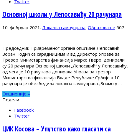
Twitter
Основној школи у Лепосавићу 20 рачунара
10. фебруар 2021.
Локална самоуправа
,
Образовање
507
Председник Привременог органа општине Лепосавић
Зоран Тодић са сарадницима и вд директор Управе за
Трезор Министарства финансија Марко Гверо, донирали
су 20 рачунара Основној школи „Лепосавић“ у Лепосавићу,
од чега је 10 рачунара донирала Управа за трезор
Министарства финансија Владе Републике Србије а 10
рачунара је обезбедила локална самоуправа.„Знамо у …
Опширније »
Подели
Facebook
Twitter
ЦИК Косова – Упутство како гласати са