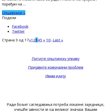
поређан на …
Опширније »
Подели
Facebook
Twitter
Страна 3 од 17
«
1
2
3
4
5
»
10
...
Last »
Питајте општинску управу
Пријавите комунални проблем
Имам идеју
Ради бољег сагледавања потреба локалне заједнице,
учешће јавности је од великог значаја. Вашим