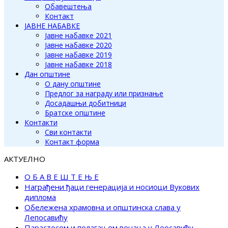
Обавештења
Контакт
ЈАВНЕ НАБАВКЕ
Јавне набавке 2021
Јавне набавке 2020
Јавне набавке 2019
Јавне набавке 2018
Дан општине
О дану општине
Предлог за награду или признање
Досадашњи добитници
Братске општине
Контакти
Сви контакти
Контакт форма
АКТУЕЛНО
О Б А В Е Ш Т Е Њ Е
Награђени ђаци генерација и носиоци Вукових
диплома
Обележена храмовна и општинска слава у
Лепосавићу
Парастосом и полагањем венаца у Леосавићу