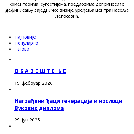
коментарима, сугестијама, предлозима допринесите
дефинисању заједничке визије уређења центра насеља
Лепосавић.
Најновије
Популарно
Тагови
О Б А В Е Ш Т Е Њ Е
19. фебруар 2026.
Награђени ђаци генерација и носиоци
Вукових диплома
29. јун 2025.