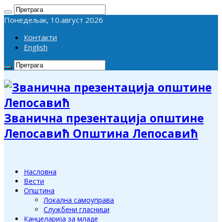
Понедељак, 10.август 2026
Контакти
English
Званична презентација општине
Лепосавић Општина Лепосавић
Насловна
Вести
Општина
Локална самоуправа
Службени гласници
Канцеларија за младе