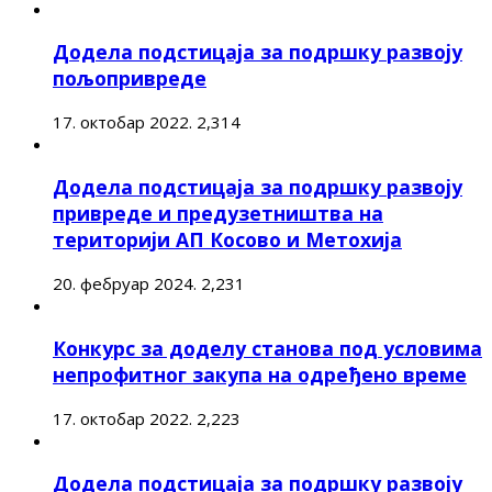
Додела подстицаја за подршку развоју
пољопривреде
17. октобар 2022.
2,314
Додела подстицаја за подршку развоју
привреде и предузетништва на
територији АП Косово и Метохија
20. фебруар 2024.
2,231
Конкурс за доделу станова под условима
непрофитног закупа на одређено време
17. октобар 2022.
2,223
Додела подстицаја за подршку развоју