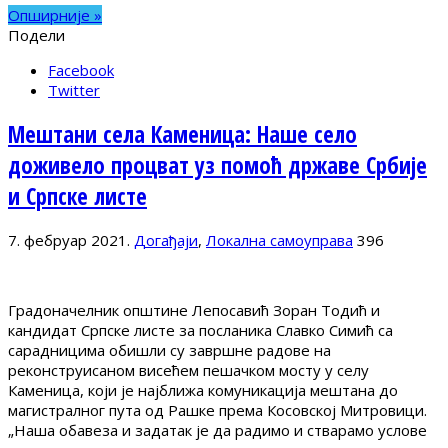
Опширније »
Подели
Facebook
Twitter
Мештани села Каменица: Наше село
доживело процват уз помоћ државе Србије
и Српске листе
7. фебруар 2021.
Догађаји
,
Локална самоуправа
396
Градоначелник општине Лепосавић Зоран Тодић и
кандидат Српске листе за посланика Славко Симић са
сарадницима обишли су завршне радове на
реконструисаном висећем пешачком мосту у селу
Каменица, који је најближа комуникација мештана до
магистралног пута од Рашке према Косовској Митровици.
„Наша обавеза и задатак је да радимо и стварамо услове