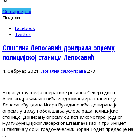
за …
Опширније »
Подели
Facebook
Twitter
Општина Лепосавић донирала опрему
полицијској станици Лепосавић
4. фебруар 2021.
Локална самоуправа
273
У присуству шефа оперативе региона Север гдина
Александра Филиповића и вд командира станице у
Лепосавићу гдина Игора Вукадиновића донирана је
опрема у циљу побољшања услова рада полицијске
станице. Донирану опрему од пет алкометара, једног
мултифункцијског ласерског штампача као и три инкџет
штампача у боји градоначелник Зоран Тодић предао је на
…