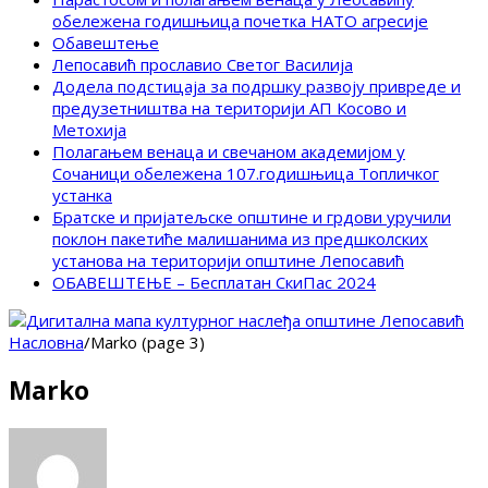
обележена годишњица почетка НАТО агресије
Обавештење
Лепосавић прославио Светог Василија
Додела подстицаја за подршку развоју привреде и
предузетништва на територији АП Косово и
Метохија
Полагањем венаца и свечаном академијом у
Сочаници обележена 107.годишњица Топличког
устанка
Братске и пријатељске општине и грдови уручили
поклон пакетиће малишанима из предшколских
установа на територији општине Лепосавић
ОБАВЕШТЕЊЕ – Бесплатан СкиПас 2024
Насловна
/
Marko (page 3)
Marko