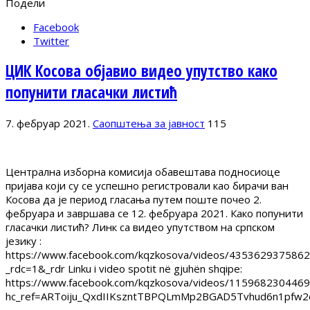
Подели
Facebook
Twitter
ЦИК Косова објавио видео упутство како
попунити гласачки листић
7. фебруар 2021.
Саопштења за јавност
115
Централна изборна комисија обавештава подносиоце
пријава који су се успешно регистровали као бирачи ван
Косова да је период гласања путем поште почео 2.
фебруара и завршава се 12. фебруара 2021. Како попунити
гласачки листић? Линк са видео упутством на српском
језику :
https://www.facebook.com/kqzkosova/videos/4353629375862
_rdc=1&_rdr Linku i video spotit në gjuhën shqipe:
https://www.facebook.com/kqzkosova/videos/1159682304469
hc_ref=ARToiju_QxdIIKszntTBPQLmMp2BGAD5Tvhud6n1pfw2