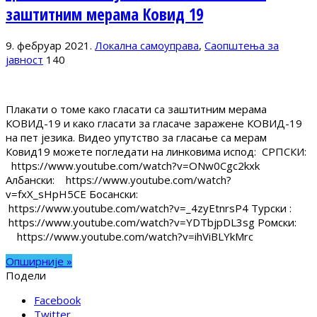
заштитним мерама Ковид 19
9. фебруар 2021.
Локална самоуправа
,
Саопштења за
јавност
140
Плакати о томе како гласати са заштитним мерама
КОВИД-19 и како гласати за гласаче заражене КОВИД-19
на пет језика. Видео упутство за гласање са мерам
Ковид19 можете погледати на линковима испод: СРПСКИ:
https://www.youtube.com/watch?v=ONw0Cgc2kxk
Албански: https://www.youtube.com/watch?
v=fxX_sHpH5CE Босански:
https://www.youtube.com/watch?v=_4zyEtnrsP4 Турски :
https://www.youtube.com/watch?v=YDTbjpDL3sg Ромски:
https://www.youtube.com/watch?v=ihViBLYkMrc
Опширније »
Подели
Facebook
Twitter