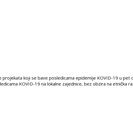
oge projekata koji se bave posledicama epidemije KOVID-19 u pe
sledicama KOVID-19 na lokalne zajednice, bez obzira na etnička ra