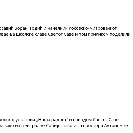
савић Зоран Тодић и начелник Косовско-митровачког
аваења школске славе Светог Саве и том приликом поделили
лској установи „Наша радост“ и поводом Светог Саве
а како из централне Србије, тако и са простора Аутономне