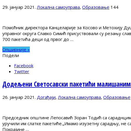
29. јануар 2021.
Локална самоуправа
,
Образовање
144
Помоћник директора Канцеларије за Косово и Метохију Ду
управног округа Славко Симић присуствовали су резању сл
700 пакетића деци од првог до …
Опширније »
Подели
Facebook
Twitter
Додељени Светосавски пакетићи малишанима
26. јануар 2021.
Догађаји
,
Локална самоуправа
,
Образовање
Председник општине Лепосавић Зоран Тодић са сараднцима
уручили им слатке пакетиће.„Имамо изузетну сарадњу, не с
Покрајине …