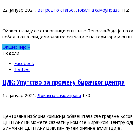
22. јануар 2021.
Ванредно стање
,
Локална самоуправа
112
Обавештавају се становници општине Лепосавић да је на о
побољшања епидемиолошке ситуације на територији општине 
Опширније »
Подели
Facebook
Twitter
ЦИК: Упутство за промену бирачког центра
17. јануар 2021.
Локална самоуправа
170
Централна изборна комисија обавештава све грађане Косо
ЦЕНТАР? Ви можете сазнати у ком сте Бирачком центру одре
БИРАЧКИ ЦЕНТАР? ЦИК вам путем онлине апликације …