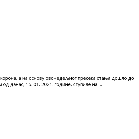
 корона, а на основу овонедељног пресека стања дошло до
д данас, 15. 01. 2021. године, ступиле на …