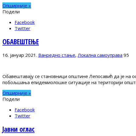
Опширније »
Подели
Facebook
Twitter
ОБАВЕШТЕЊЕ
16. јануар 2021.
Ванредно стање
,
Локална самоуправа
95
Обавештавају се становници општине Лепосавић да је на о
побољшања епидемиолошке ситуације на територији општине 
Опширније »
Подели
Facebook
Twitter
Јавни оглас