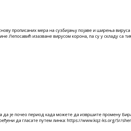
снову прописаних мера на сузбијању појаве и ширења вируса
Лепосавић изазване вирусом корона, па су у складу са тим о
ва да је почео период када можете да извршите промену Би
ђени да гласате путем линка: https://www.kqz-ks.org/Sr/sh