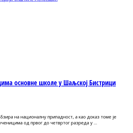
цима основне школе у Шаљској Бистрици
зира на националну припадност, а као доказ томе је
ученицима од првог до четвртог разреда у …