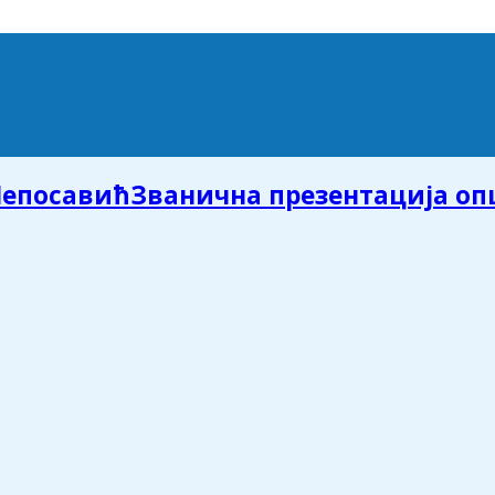
Званична презентација о