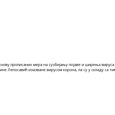
снову прописаних мера на сузбијању појаве и ширења вируса
Лепосавић изазване вирусом корона, па су у складу са тим о