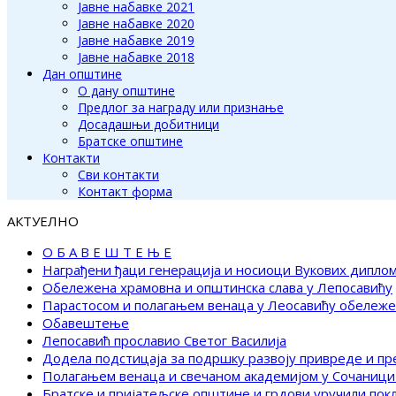
Јавне набавке 2021
Јавне набавке 2020
Јавне набавке 2019
Јавне набавке 2018
Дан општине
О дану општине
Предлог за награду или признање
Досадашњи добитници
Братске општине
Контакти
Сви контакти
Контакт форма
АКТУЕЛНО
О Б А В Е Ш Т Е Њ Е
Награђени ђаци генерација и носиоци Вукових дипло
Обележена храмовна и општинска слава у Лепосавићу
Парастосом и полагањем венаца у Леосавићу обележ
Обавештење
Лепосавић прославио Светог Василија
Додела подстицаја за подршку развоју привреде и п
Полагањем венаца и свечаном академијом у Сочаници
Братске и пријатељске општине и грдови уручили по