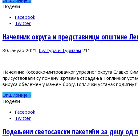
Опширније »
Подели
Facebook
Twitter
Начелник округа и представници општине Ле
30. јануар 2021.
Култура и Туризам
211
Начелник Косовско-митровачког управног округа Славко С
присуствовали су помену жртвама страдања Топличког устан
вируса обележен у мањем броју.Топлички устанак подигнут 
Опширније »
Подели
Facebook
Twitter
Подељени светосавски пакетићи за децу од п