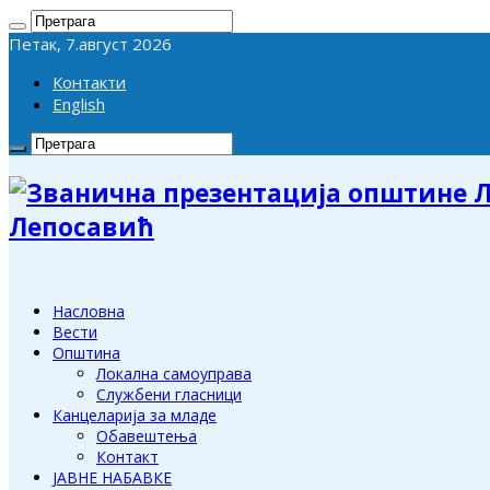
Петак, 7.август 2026
Контакти
English
Лепосавић
Насловна
Вести
Општина
Локална самоуправа
Службени гласници
Канцеларија за младе
Обавештења
Контакт
ЈАВНЕ НАБАВКЕ