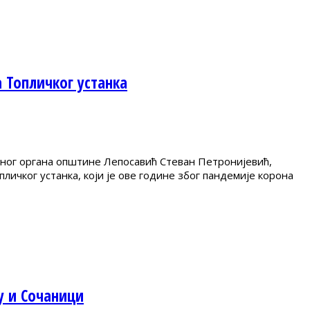
 Топличког устанка
еног органа општине Лепосавић Стеван Петронијевић,
ичког устанка, који је ове године због пандемије корона
у и Сочаници