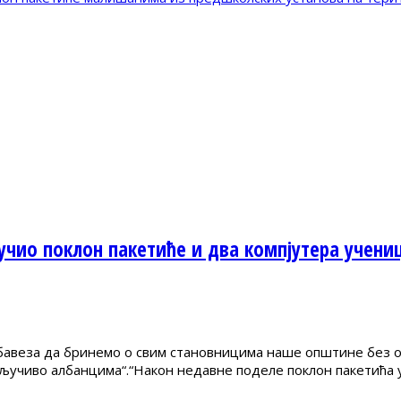
чио поклон пакетиће и два компјутера учени
бавеза да бринемо о свим становницима наше општине без об
скључиво албанцима“.“Након недавне поделе поклон пакетића 