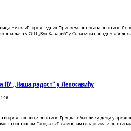
шица Николић, председник Привремног органа општине Лепо
авског колача у ОШ „Вук Караџић“ у Сочаници поводом обележ
 ПУ „Наша радост“ у Лепосавићу
148
 и представници општине Гроцка, обишли су децу у предшко
амо са општином Гроцка већ са многим градовима и општинам