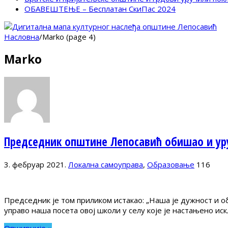
ОБАВЕШТЕЊЕ – Бесплатан СкиПас 2024
Насловна
/
Marko (page 4)
Marko
Председник општине Лепосавић обишао и уру
3. фебруар 2021.
Локална самоуправа
,
Образовање
116
Председник је том приликом истакао: „Наша је дужност и о
управо наша посета овој школи у селу које је настањено и