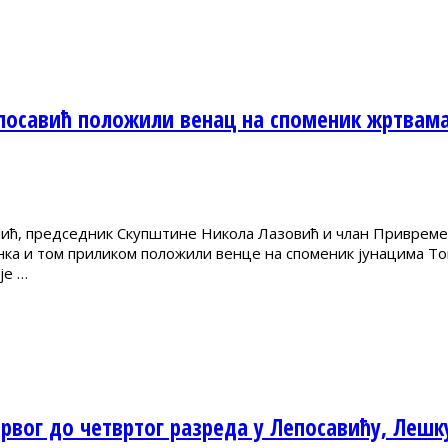
посавић положили венац на споменик жртвама
имић, председник Скупштине Никола Лазовић и члан Приврем
ка и том приликом положили венце на споменик јунацима Топл
је …
рвог до четвртог разреда у Лепосавићу, Лешк