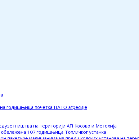
ма
ена годишњица почетка НАТО агресије
редузетништва на територији АП Косово и Метохија
 обележена 107.годишњица Топличког устанка
клон пакетиће малишанима из предшколских установа на тер