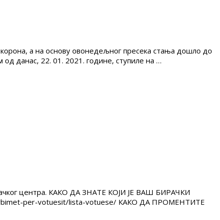
 корона, а на основу овонедељног пресека стања дошло до
д данас, 22. 01. 2021. године, ступиле на …
рачког центра. КАКО ДА ЗНАТЕ КОЈИ ЈЕ ВАШ БИРАЧКИ
erbimet-per-votuesit/lista-votuese/ КАКО ДА ПРОМЕНТИТЕ