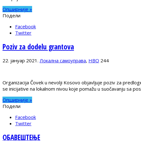
Опширније »
Подели
Facebook
Twitter
Poziv za dodelu grantova
22. јануар 2021.
Локална самоуправа
,
НВО
244
Organizacija Čovek u nevolji Kosovo objavljuje poziv za predl
se inicijative na lokalnom nivou koje pomažu u suočavanju sa po
Опширније »
Подели
Facebook
Twitter
ОБАВЕШТЕЊЕ