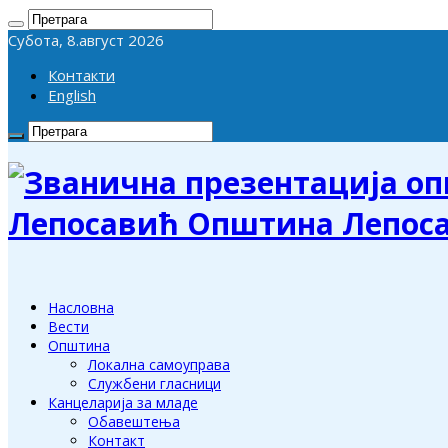
Субота, 8.август 2026
Контакти
English
Лепосавић Општина Лепос
Насловна
Вести
Општина
Локална самоуправа
Службени гласници
Канцеларија за младе
Обавештења
Контакт