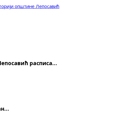
иторији општине Лепосавић
епосавић расписа…
ан…