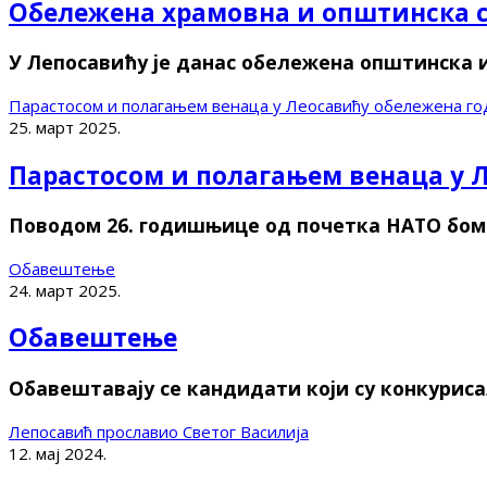
Обележена храмовна и општинска с
У Лепосавићу је данас обележена општинска 
Парастосом и полагањем венаца у Леосавићу обележена г
25. март 2025.
Парастосом и полагањем венаца у 
Поводом 26. годишњице од почетка НАТО бомб
Обавештење
24. март 2025.
Обавештење
Обавештавају се кандидати који су конкуриса
Лепосавић прославио Светог Василија
12. мај 2024.