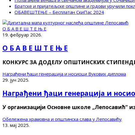
Полагањем венаца и свечаном академијом у Сочаници
Братске и пријатељске општине и грдови уручили по
ОБАВЕШТЕЊЕ – Бесплатан СкиПас 2024
О Б А В Е Ш Т Е Њ Е
19. фебруар 2026.
О Б А В Е Ш Т Е Њ Е
КОНКУРС ЗА ДОДЕЛУ ОПШТИНСКИХ СТИПЕНДИЈ
Награђени ђаци генерација и носиоци Вукових диплома
29. јун 2025.
Награђени ђаци генерација и носи
У организацији Основне школе „Лепосавић“ и
Обележена храмовна и општинска слава у Лепосавићу
13. мај 2025.