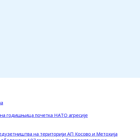
ма
ена годишњица почетка НАТО агресије
редузетништва на територији АП Косово и Метохија