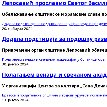
Лепосавић прославио Светог Васил
Обележавање општинске и храмовне славе поче
Додела подстицаја за подршку развоју привреде и предузе
20. фебруар 2024.
Додела подстицаја за подршку разв
Привремени орган општине Лепосавић обавешта
Полагањем венаца и свечаном академијом у Сочаници обе
30. јануар 2024.
Полагањем венаца и свечаном акад
У организацији Центра за културу „Сава Деча
Братске и пријатељске општине и грдови уручили поклон 
13. јануар 2024.