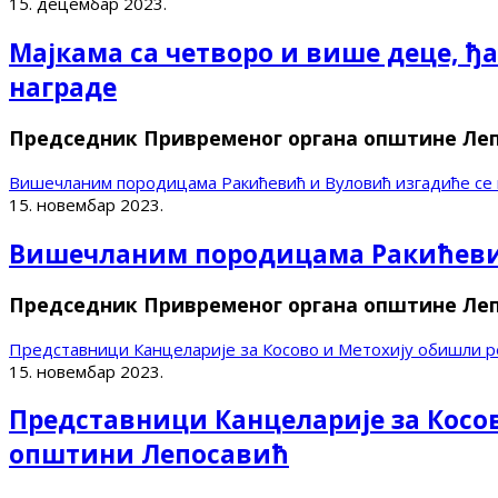
15. децембар 2023.
Мајкама са четворо и више деце, ђ
награде
Председник Привременог органа општине Леп
Вишечланим породицама Ракићевић и Вуловић изгадиће се 
15. новембар 2023.
Вишечланим породицама Ракићевић
Председник Привременог органа општине Леп
Представници Канцеларије за Косово и Метохију обишли р
15. новембар 2023.
Представници Канцеларије за Косов
општини Лепосавић