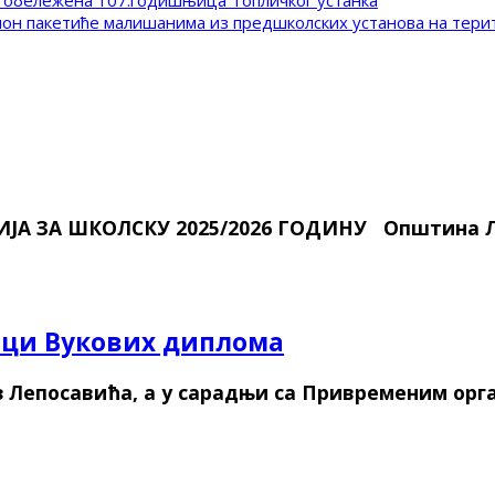
 обележена 107.годишњица Топличког устанка
клон пакетиће малишанима из предшколских установа на тер
А ЗА ШКОЛСКУ 2025/2026 ГОДИНУ Општина Л
оци Вукових диплома
з Лепосавића, а у сарадњи са Привременим орг