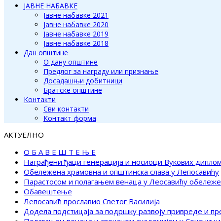
ЈАВНЕ НАБАВКЕ
Јавне набавке 2021
Јавне набавке 2020
Јавне набавке 2019
Јавне набавке 2018
Дан општине
О дану општине
Предлог за награду или признање
Досадашњи добитници
Братске општине
Контакти
Сви контакти
Контакт форма
АКТУЕЛНО
О Б А В Е Ш Т Е Њ Е
Награђени ђаци генерација и носиоци Вукових дипло
Обележена храмовна и општинска слава у Лепосавићу
Парастосом и полагањем венаца у Леосавићу обележ
Обавештење
Лепосавић прославио Светог Василија
Додела подстицаја за подршку развоју привреде и п