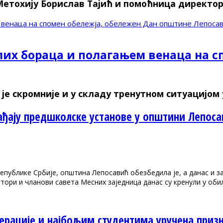
Метохију Борислав Тајић и помоћница директор
 венаца на спомен обележја, обележен Дан општине Лепоса
их бораца и полагањем венаца на с
 скромније и у складу тренутном ситуацијом у
хађају предшколске установе у општини Лепос
епублике Србије, општина Лепосавић обезбедила је, а данас и 
атори и чланови савета Месних заједница данас су кренули у об
нерације и најбољим студентима уручена приз