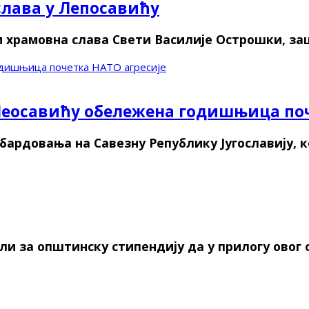
лава у Лепосавићу
и храмовна слава Свети Василије Острошки, з
одишњица почетка НАТО агресије
Леосавићу обележена годишњица поч
ардовања на Савезну Републику Југославију, 
ли за општинску стипендију да у прилогу ово