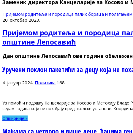
Заменик директора Канцеларије за Косово и 
Пријемом родитеља и породица палих бораца и полагањем
20. октобар 2023.
Пријемом родитеља и породица пал
општине Лепосавић
Дан општине Лепосавић ове године обележен је
Уручени поклон пакетићи за децу која не по
4. јануар 2024.
Политика
168
Уз помоћ и подршку Канцеларије за Косово и Метохију Владе Р
седам година који не похађају предшколске установе. Координ
Опширније »
Мајкама са четворо и више деце, ђацима ге