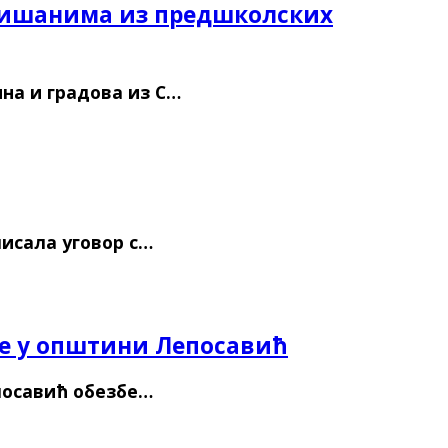
алишанима из предшколских
на и градова из С…
исала уговор с…
ве у општини Лепосавић
посавић обезбе…