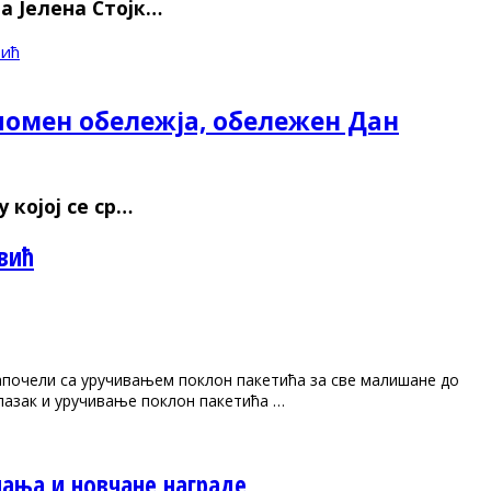
а Јелена Стојк…
вић
помен обележја, обележен Дан
 којој се ср…
авић
започели са уручивањем поклон пакетића за све малишане до
илазак и уручивање поклон пакетића …
нања и новчане награде