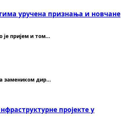
нтима уручена признања и новчане
 је пријем и том…
са замеником дир…
нфраструктурне пројекте у