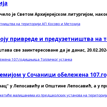
ија
ло је Светом Архијерејском литургијом, након
тништва на територији АП Косово и Метохија
оју привреде и предузетништва на т
ва све заинтересоване да је данас, 20.02.2024
лежена 107.годишњица Топличког устанка
емијом у Сочаници обележена 107.
нац“ у Лепосавићу и Општине Лепосавић, а у п
пакетиће малишанима из предшколских установа на територи