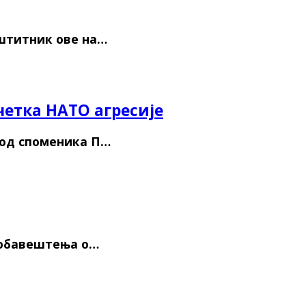
аштитник ове на…
етка НАТО агресије
код споменика П…
г обавештења о…