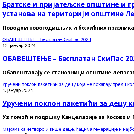
Братске и пријатељске општине и 
установа на територији општине Л
Поводом новогодишњих и божићних празника 
ОБАВЕШТЕЊЕ – Бесплатан СкиПас 2024
12. јануар 2024.
ОБАВЕШТЕЊЕ – Бесплатан СкиПас 20
Обавештавају се становници општине Лепосав
Уручени поклон пакетићи за децу која не похађају предшко
4. јануар 2024.
Уручени поклон пакетићи за децу к
Уз помоћ и подршку Канцеларије за Косово и
Мајкама са четворо и више деце, ђацима генерације и нај