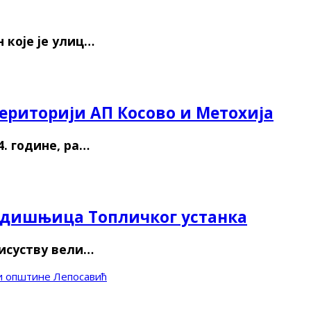
 које је улиц…
ериторији АП Косово и Метохија
. године, ра…
годишњица Топличког устанка
рисуству вели…
ји општине Лепосавић