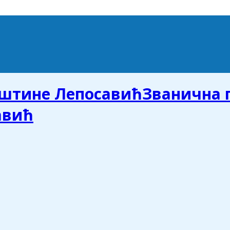
Званична 
авић