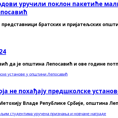
грдови уручили поклон пакетиће м
епосавић
представници братских и пријатељских општи
24
ић да је општина Лепосавић и ове године потп
лске установе у општини Лепосавић
оја не похађају предшколске устано
 Метохију Владе Републике Србије, општина Ле
бољим студентима уручена признања и новчане награде