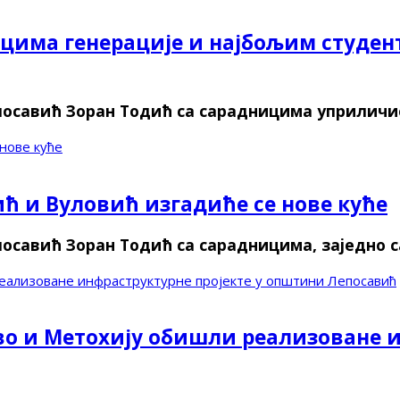
ацима генерације и најбољим студе
осавић Зоран Тодић са сарадницима уприличио
нове куће
 и Вуловић изгадиће се нове куће
осавић Зоран Тодић са сарадницима, заједно 
еализоване инфраструктурне пројекте у општини Лепосавић
о и Метохију обишли реализоване и