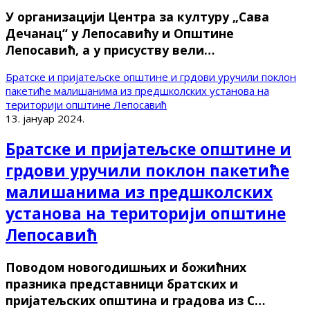
У организацији Центра за културу „Сава
Дечанац“ у Лепосавићу и Општине
Лепосавић, а у присуству вели…
Братске и пријатељске општине и грдови уручили поклон
пакетиће малишанима из предшколских установа на
територији општине Лепосавић
13. јануар 2024.
Братске и пријатељске општине и
грдови уручили поклон пакетиће
малишанима из предшколских
установа на територији општине
Лепосавић
Поводом новогодишњих и божићних
празника представници братских и
пријатељских општина и градова из С…