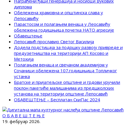
Награђени ђаци генерација и носиоци Вукових
диплома
Обележена храмовна и општинска слава у
Лепосавићу
Парастосом и полагањем венаца у Леосавићу
обележена годишњица почетка НАТО агресије
Обавештење
Лепосавић прославио Светог Василија
Додела подстицаја за подршку развоју привреде и
предузетништва на територији АП Косово и
Метохија
Полагањем венаца и свечаном академијом у
Сочаници обележена 107.годишњица Топличког
устанка
Братске и пријатељске општине и грдови уручили
поклон пакетиће малишанима из предшколских
установа на територији општине Лепосавић
ОБАВЕШТЕЊЕ – Бесплатан СкиПас 2024
О Б А В Е Ш Т Е Њ Е
19. фебруар 2026.