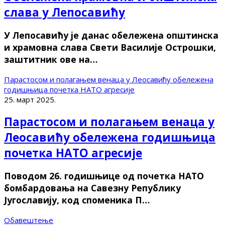
слава у Лепосавићу
У Лепосавићу је данас обележена општинска
и храмовна слава Свети Василије Острошки,
заштитник ове на…
Парастосом и полагањем венаца у Леосавићу обележена
годишњица почетка НАТО агресије
25. март 2025.
Парастосом и полагањем венаца у
Леосавићу обележена годишњица
почетка НАТО агресије
Поводом 26. годишњице од почетка НАТО
бомбардовања на Савезну Републику
Југославију, код споменика П…
Обавештење