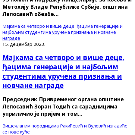
Метохију Владе Републике Србије, општина
Лепосавић обезбе…
Мајкама са четворо и више деце, ђацима генерације и
најбољим студентима уручена признања и новчане
награде
15. децембар 2023.
Мајкама са четворо и више деце,
ђацима генерације и најбољим
студентима уручена признања и
новчане награде
Председник Привременог органа општине
Лепосавић Зоран Тодић са сарадницима
уприличио је пријем и том…
Вишечланим породицама Ракићевић и Вуловић изгадиће
се нове куће