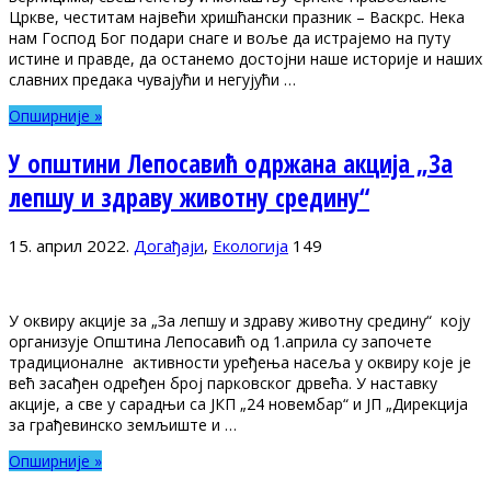
Цркве, честитам највећи хришћански празник – Васкрс. Нека
нам Господ Бог подари снаге и воље да истрајемо на путу
истине и правде, да останемо достојни наше историје и наших
славних предака чувајући и негујући …
Опширније »
У општини Лепосавић одржана акција „За
лепшу и здраву животну средину“
15. април 2022.
Догађаји
,
Екологија
149
У оквиру акције за „За лепшу и здраву животну средину“ коју
организује Општина Лепосавић од 1.априла су започете
традиционалне активности уређења насеља у оквиру које је
већ засађен одређен број парковског дрвећа. У наставку
акције, а све у сарадњи са ЈКП „24 новембар“ и ЈП „Дирекција
за грађевинско земљиште и …
Опширније »