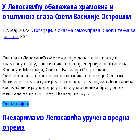
У Лепосавићу обележена храмовна и
општинска слава Свети Василије Острошки
12. мај 2022.
Догађаји
,
Локална самоуправа
,
Саопштења за
јавност
331
Општина Лепосавић обележила је данас општинску и
храмовну славу, заштитника ове најсеверније општине на
Косову и Метохији, Светог Василија Острошког.
Обележавање овог великог празника почело је Светом
Архијерејском литургијом, након које је улицама Лепосавића
кренула литија у којој је учешће узео велики број деце и
мештана наше општине. По завршетку …
Опширније »
Пчеларима из Лепосавића уручена вредна
опрема