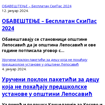
ОБАВЕШТЕЊЕ – Бесплатан СкиПас 2024
12. јануар 2024.
ОБАВЕШТЕЊЕ – Бесплатан СкиПас
2024
Обавештавају се становници општине
Лепосавић да је општина Лепосавић и ове
године потписала уговор с…
Уручени поклон пакетићи за децу која не похађају
предшколске установе у општини Лепосавић
4. јануар 2024.
Уручени поклон пакетићи за децу
која не похађају предшколске
установе у општини Лепосавић
Уз помоћ и подршку Канцеларије за Косово и