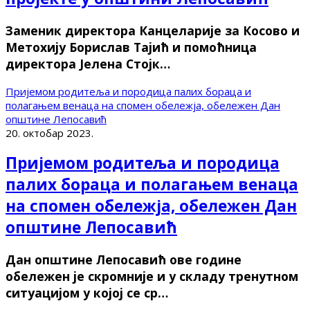
Заменик директора Канцеларије за Косово и
Метохију Борислав Тајић и помоћница
директора Јелена Стојк…
Пријемом родитеља и породица палих бораца и
полагањем венаца на спомен обележја, обележен Дан
општине Лепосавић
20. октобар 2023.
Пријемом родитеља и породица
палих бораца и полагањем венаца
на спомен обележја, обележен Дан
општине Лепосавић
Дан општине Лепосавић ове године
обележен је скромније и у складу тренутном
ситуацијом у којој се ср…