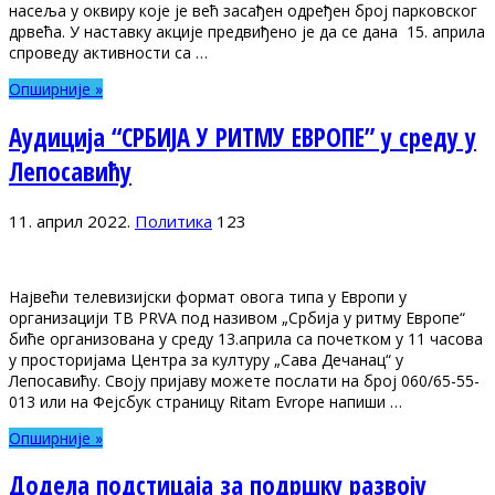
насеља у оквиру које је већ засађен одређен број парковског
дрвећа. У наставку акције предвиђено је да се дана 15. априла
спроведу активности са …
Опширније »
Аудиција “СРБИЈА У РИТМУ ЕВРОПЕ” у среду у
Лепосавићу
11. април 2022.
Политика
123
Највећи телевизијски формат овога типа у Европи у
организацији ТВ PRVA под називом „Србија у ритму Европе“
биће организована у среду 13.априла са почетком у 11 часова
у просторијама Центра за културу „Сава Дечанац“ у
Лепосавићу. Своју пријаву можете послати на број 060/65-55-
013 или на Фејсбук страницу Ritam Evrope напиши …
Опширније »
Додела подстицаја за подршку развоју