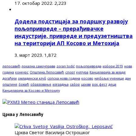
17. октобар 2022.
2,223
Додела подстицаја за подршку развоју
пољопривреде – прерађивачке
индустрије, привреде и предузетништва
на територији АП Косово и Метохија
3. март 2023.
1,872
лепосавић
локална самоуправа
zoran todić
пољопривреда
избори 2019
нова
година
конкурс
Општина Лепосавић
спорт
култура
Канцеларија за младе
догађаји
омладински клуб
српска нова година
косово
најбољи ученици
дан
општине
божић
образовање
изградња
сабор
црква
рок фест
деца
Канцеларија за Косово и Метохију
Црква у Лепосавићу
Црква Светог Василија Острошког