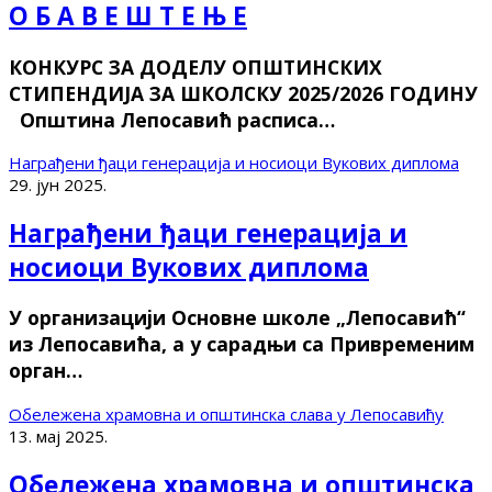
О Б А В Е Ш Т Е Њ Е
КОНКУРС ЗА ДОДЕЛУ ОПШТИНСКИХ
СТИПЕНДИЈА ЗА ШКОЛСКУ 2025/2026 ГОДИНУ
Општина Лепосавић расписа…
Награђени ђаци генерација и носиоци Вукових диплома
29. јун 2025.
Награђени ђаци генерација и
носиоци Вукових диплома
У организацији Основне школе „Лепосавић“
из Лепосавића, а у сарадњи са Привременим
орган…
Обележена храмовна и општинска слава у Лепосавићу
13. мај 2025.
Обележена храмовна и општинска