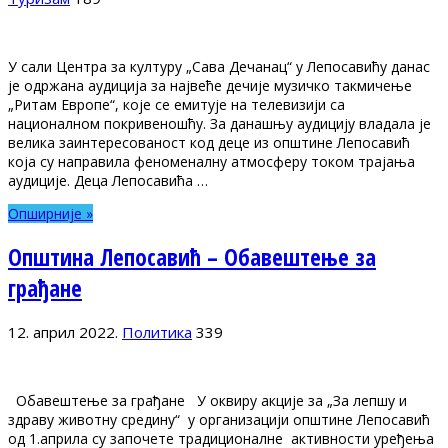
У сали Центра за културу „Сава Дечанац“ у Лепосавићу данас
је одржана аудиција за највеће дечије музичко такмичење
„Ритам Европе“, које се емитује на телевизији са
националном покривеношћу. За данашњу аудицију владала је
велика заинтересованост код деце из општине Лепосавић
која су направила феноменалну атмосферу током трајања
аудиције. Деца Лепосавића …
Опширније »
Општина Лепосавић – Oбавештење за
грађане
12. април 2022.
Политика
339
Обавештење за грађане У оквиру акције за „За лепшу и
здраву животну средину“ у организацији општине Лепосавић
од 1.априла су започете традиционалне активности уређења