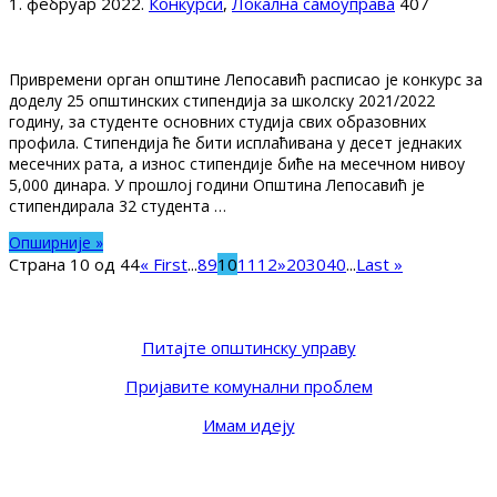
1. фебруар 2022.
Конкурси
,
Локална самоуправа
407
Привремени орган општине Лепосавић расписао је конкурс за
доделу 25 општинских стипендија за школску 2021/2022
годину, за студенте основних студија свих образовних
профила. Стипендија ће бити исплаћивана у десет једнаких
месечних рата, а износ стипендије биће на месечном нивоу
5,000 динара. У прошлој години Општина Лепосавић је
стипендирала 32 студента …
Опширније »
Страна 10 од 44
« First
...
8
9
10
11
12
»
20
30
40
...
Last »
Питајте општинску управу
Пријавите комунални проблем
Имам идеју