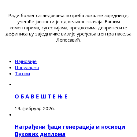
Ради бољег сагледавања потреба локалне заједнице,
учешће јавности је од великог значаја. Вашим
коментарима, сугестијама, предлозима допринесите
дефинисању заједничке визије уређења центра насеља
Лепосавић.
Најновије
Популарно
Тагови
О Б А В Е Ш Т Е Њ Е
19. фебруар 2026.
Награђени ђаци генерација и носиоци
Вукових диплома