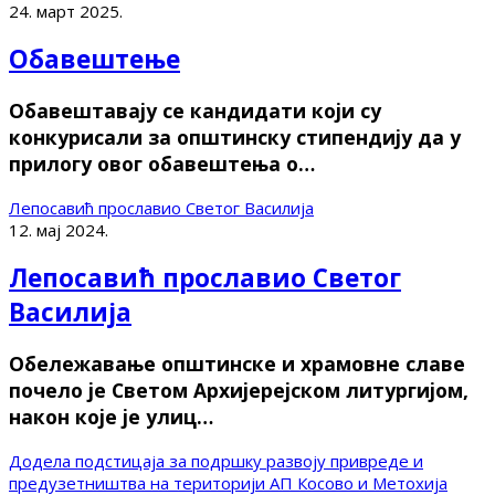
24. март 2025.
Обавештење
Обавештавају се кандидати који су
конкурисали за општинску стипендију да у
прилогу овог обавештења о…
Лепосавић прославио Светог Василија
12. мај 2024.
Лепосавић прославио Светог
Василија
Обележавање општинске и храмовне славе
почело је Светом Архијерејском литургијом,
након које је улиц…
Додела подстицаја за подршку развоју привреде и
предузетништва на територији АП Косово и Метохија