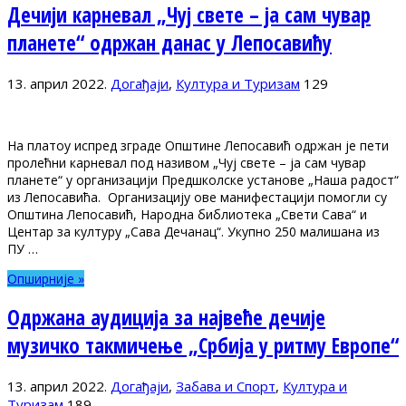
Дечији карневал „Чуј свете – ја сам чувар
планете“ одржан данас у Лепосавићу
13. април 2022.
Догађаји
,
Култура и Туризам
129
На платоу испред зграде Општине Лепосавић одржан је пети
пролећни карневал под називом „Чуј свете – ја сам чувар
планете“ у организацији Предшколске установе „Наша радост“
из Лепосавића. Организацију ове манифестацији помогли су
Општина Лепосавић, Народна библиотека „Свети Сава“ и
Центар за културу „Сава Дечанац“. Укупно 250 малишана из
ПУ …
Опширније »
Одржана аудиција за највеће дечије
музичко такмичење „Србија у ритму Европе“
13. април 2022.
Догађаји
,
Забава и Спорт
,
Култура и
Туризам
189