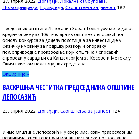
27. април 2022.
Догађаји
,
Локална самоуправа
,
Пољопривреда
,
Привреда
,
Саопштења за јавност
182
Председник општине Лепосавић Зоран Тодић уручио је данас
вредну опрему за 106 пчелара из општине Лепосавић на
основу Конкурса за доделу подстицаја за инвестиције у
физичку имовину за подршку развоју и опоравку
пољопривредне производње који општина Лепосавић
спроводи у сарадњи са Канцеларијом за Косово и Метохију.
Овим пакетом подстицајних средстава …
Опширније »
ВАСКРШЊА ЧЕСТИТКА ПРЕДСЕДНИКА ОПШТИНЕ
ЛЕПОСАВИЋ
23. април 2022.
Догађаји
,
Саопштења за јавност
124
У име Општине Лепосавић и у своје име, свим православним
верницима, свештенству и монаштву Српске Православне