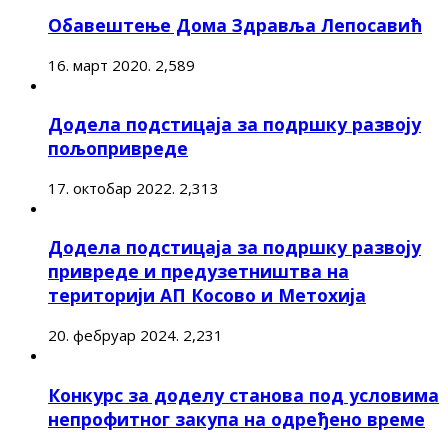
Обавештење Дома Здравља Лепосавић
16. март 2020.
2,589
Додела подстицаја за подршку развоју
пољопривреде
17. октобар 2022.
2,313
Додела подстицаја за подршку развоју
привреде и предузетништва на
територији АП Косово и Метохија
20. фебруар 2024.
2,231
Конкурс за доделу станова под условима
непрофитног закупа на одређено време