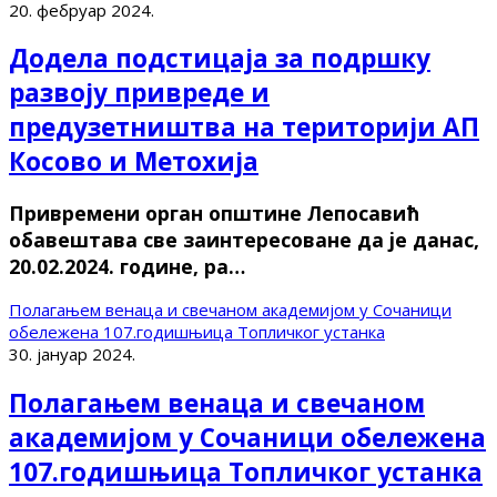
20. фебруар 2024.
Додела подстицаја за подршку
развоју привреде и
предузетништва на територији АП
Косово и Метохија
Привремени орган општине Лепосавић
обавештава све заинтересоване да је данас,
20.02.2024. године, ра…
Полагањем венаца и свечаном академијом у Сочаници
обележена 107.годишњица Топличког устанка
30. јануар 2024.
Полагањем венаца и свечаном
академијом у Сочаници обележена
107.годишњица Топличког устанка