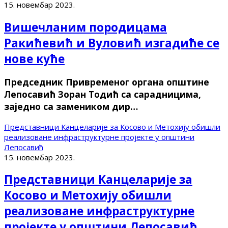
15. новембар 2023.
Вишечланим породицама
Ракићевић и Вуловић изгадиће се
нове куће
Председник Привременог органа општине
Лепосавић Зоран Тодић са сарадницима,
заједно са замеником дир…
Представници Канцеларије за Косово и Метохију обишли
реализоване инфраструктурне пројекте у општини
Лепосавић
15. новембар 2023.
Представници Канцеларије за
Косово и Метохију обишли
реализоване инфраструктурне
пројекте у општини Лепосавић