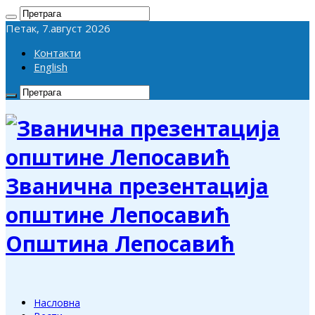
Петак, 7.август 2026
Контакти
English
Званична презентација
општине Лепосавић
Општина Лепосавић
Насловна