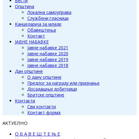
Вести
Општина
Локална самоуправа
Службени гласници
Канцеларија за младе
Обавештења
Контакт
ЈАВНЕ НАБАВКЕ
Јавне набавке 2021
Јавне набавке 2020
Јавне набавке 2019
Јавне набавке 2018
Дан општине
О дану општине
Предлог за награду или признање
Досадашњи добитници
Братске општине
Контакти
Сви контакти
Контакт форма
АКТУЕЛНО
О Б А В Е Ш Т Е Њ Е