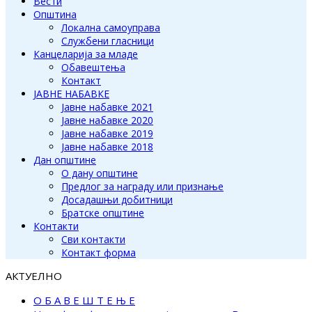
Вести
Општина
Локална самоуправа
Службени гласници
Канцеларија за младе
Обавештења
Контакт
ЈАВНЕ НАБАВКЕ
Јавне набавке 2021
Јавне набавке 2020
Јавне набавке 2019
Јавне набавке 2018
Дан општине
О дану општине
Предлог за награду или признање
Досадашњи добитници
Братске општине
Контакти
Сви контакти
Контакт форма
АКТУЕЛНО
О Б А В Е Ш Т Е Њ Е