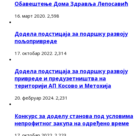
Обавештење Дома Здравља Лепосавић
16. март 2020.
2,598
Додела подстицаја за подршку развоју
пољопривреде
17. октобар 2022.
2,314
Додела подстицаја за подршку развоју
привреде и предузетништва на
територији АП Косово и Метохија
20. фебруар 2024.
2,231
Конкурс за доделу станова под условима
непрофитног закупа на одређено време
17. октобар 2022.
2,223