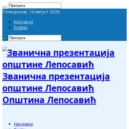
Понедељак, 10.август 2026
Контакти
English
Званична презентација
општине Лепосавић
Општина Лепосавић
Насловна