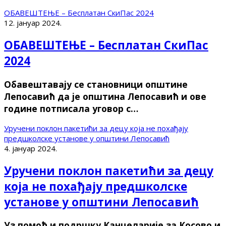
ОБАВЕШТЕЊЕ – Бесплатан СкиПас 2024
12. јануар 2024.
ОБАВЕШТЕЊЕ – Бесплатан СкиПас
2024
Обавештавају се становници општине
Лепосавић да је општина Лепосавић и ове
године потписала уговор с…
Уручени поклон пакетићи за децу која не похађају
предшколске установе у општини Лепосавић
4. јануар 2024.
Уручени поклон пакетићи за децу
која не похађају предшколске
установе у општини Лепосавић
Уз помоћ и подршку Канцеларије за Косово и