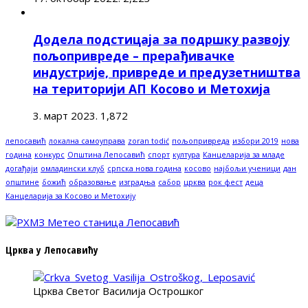
Додела подстицаја за подршку развоју
пољопривреде – прерађивачке
индустрије, привреде и предузетништва
на територији АП Косово и Метохија
3. март 2023.
1,872
лепосавић
локална самоуправа
zoran todić
пољопривреда
избори 2019
нова
година
конкурс
Општина Лепосавић
спорт
култура
Канцеларија за младе
догађаји
омладински клуб
српска нова година
косово
најбољи ученици
дан
општине
божић
образовање
изградња
сабор
црква
рок фест
деца
Канцеларија за Косово и Метохију
Црква у Лепосавићу
Црква Светог Василија Острошког