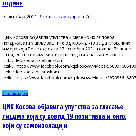
године
5. октобар 2021.
Локална самоуправа
76
ЦИК Косова објавила упутства и мере којих се треба
придржавати у циљу заштите од КОВИД -19 за дан Локалних
избора који ће се одржати 17. октобра 2021. године. Линкове
са видео спотовима можете погледати у наставку текста :
Link video spota na albanskom
jeziku: https://www.facebook.com/kqzkosova/videos/56080160513
Link video spota na srpskom
jeziku: https://www.facebook.com/kqzkosova/videos/29768364886
…
Опширније »
ЦИК Косова објавила упутства за гласање
лицима која су ковид 19 позитивна и оних
који су самоизолацији