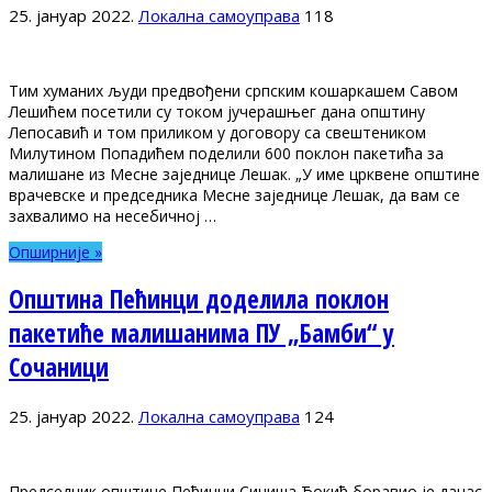
25. јануар 2022.
Локална самоуправа
118
Тим хуманих људи предвођени српским кошаркашем Савом
Лешићем посетили су током јучерашњег дана општину
Лепосавић и том приликом у договору са свештеником
Милутином Попадићем поделили 600 поклон пакетића за
малишане из Месне заједнице Лешак. „У име црквене општине
врачевске и председника Месне заједнице Лешак, да вам се
захвалимо на несебичној …
Опширније »
Општина Пећинци доделила поклон
пакетиће малишанима ПУ „Бамби“ у
Сочаници
25. јануар 2022.
Локална самоуправа
124
Председник општине Пећинци Синиша Ђокић боравио је данас