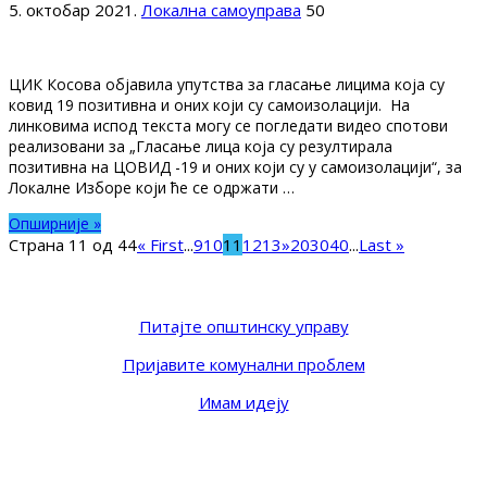
5. октобар 2021.
Локална самоуправа
50
ЦИК Косова објавила упутства за гласање лицима која су
ковид 19 позитивна и оних који су самоизолацији. На
линковима испод текста могу се погледати видео спотови
реализовани за „Гласање лица која су резултирала
позитивна на ЦОВИД -19 и оних који су у самоизолацији“, за
Локалне Изборе који ће се одржати …
Опширније »
Страна 11 од 44
« First
...
9
10
11
12
13
»
20
30
40
...
Last »
Питајте општинску управу
Пријавите комунални проблем
Имам идеју