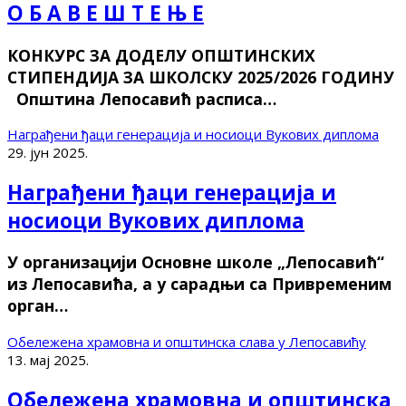
О Б А В Е Ш Т Е Њ Е
КОНКУРС ЗА ДОДЕЛУ ОПШТИНСКИХ
СТИПЕНДИЈА ЗА ШКОЛСКУ 2025/2026 ГОДИНУ
Општина Лепосавић расписа…
Награђени ђаци генерација и носиоци Вукових диплома
29. јун 2025.
Награђени ђаци генерација и
носиоци Вукових диплома
У организацији Основне школе „Лепосавић“
из Лепосавића, а у сарадњи са Привременим
орган…
Обележена храмовна и општинска слава у Лепосавићу
13. мај 2025.
Обележена храмовна и општинска