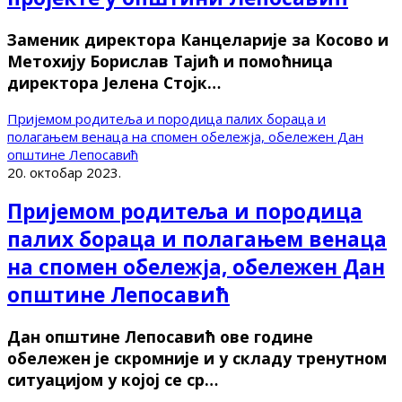
Заменик директора Канцеларије за Косово и
Метохију Борислав Тајић и помоћница
директора Јелена Стојк…
Пријемом родитеља и породица палих бораца и
полагањем венаца на спомен обележја, обележен Дан
општине Лепосавић
20. октобар 2023.
Пријемом родитеља и породица
палих бораца и полагањем венаца
на спомен обележја, обележен Дан
општине Лепосавић
Дан општине Лепосавић ове године
обележен је скромније и у складу тренутном
ситуацијом у којој се ср…