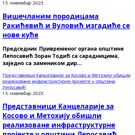
15. новембар 2023.
Вишечланим породицама
Ракићевић и Вуловић изгадиће се
нове куће
Председник Привременог органа општине
Лепосавић Зоран Тодић са сарадницима,
заједно са замеником дир…
Представници Канцеларије за Косово и Метохију обишли
реализоване инфраструктурне пројекте у општини
Лепосавић
15. новембар 2023.
Представници Канцеларије за
Косово и Метохију обишли
реализоване инфраструктурне
пројекте у општини Лепосавић