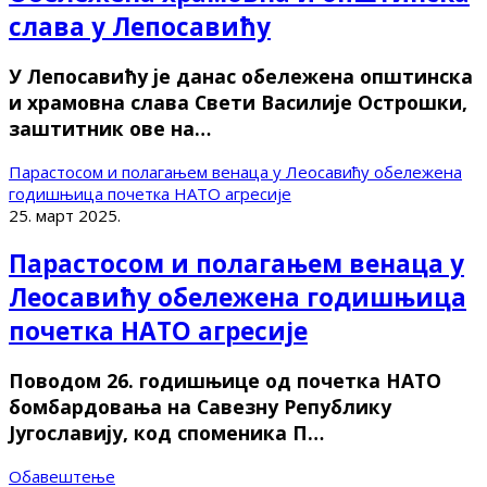
слава у Лепосавићу
У Лепосавићу је данас обележена општинска
и храмовна слава Свети Василије Острошки,
заштитник ове на…
Парастосом и полагањем венаца у Леосавићу обележена
годишњица почетка НАТО агресије
25. март 2025.
Парастосом и полагањем венаца у
Леосавићу обележена годишњица
почетка НАТО агресије
Поводом 26. годишњице од почетка НАТО
бомбардовања на Савезну Републику
Југославију, код споменика П…
Обавештење