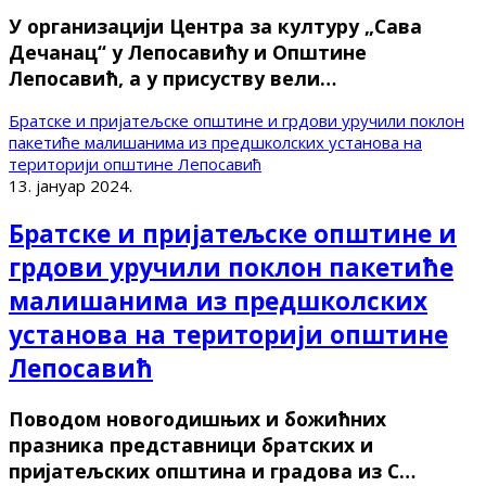
У организацији Центра за културу „Сава
Дечанац“ у Лепосавићу и Општине
Лепосавић, а у присуству вели…
Братске и пријатељске општине и грдови уручили поклон
пакетиће малишанима из предшколских установа на
територији општине Лепосавић
13. јануар 2024.
Братске и пријатељске општине и
грдови уручили поклон пакетиће
малишанима из предшколских
установа на територији општине
Лепосавић
Поводом новогодишњих и божићних
празника представници братских и
пријатељских општина и градова из С…