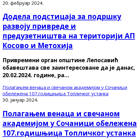
20. фебруар 2024.
Додела подстицаја за подршку
развоју привреде и
предузетништва на територији АП
Косово и Метохија
Привремени орган општине Лепосавић
обавештава све заинтересоване да је данас,
20.02.2024. године, ра…
Полагањем венаца и свечаном академијом у Сочаници
обележена 107.годишњица Топличког устанка
30. јануар 2024.
Полагањем венаца и свечаном
академијом у Сочаници обележена
107.годишњица Топличког устанка