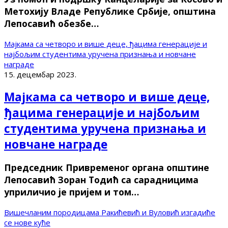
Метохију Владе Републике Србије, општина
Лепосавић обезбе…
Мајкама са четворо и више деце, ђацима генерације и
најбољим студентима уручена признања и новчане
награде
15. децембар 2023.
Мајкама са четворо и више деце,
ђацима генерације и најбољим
студентима уручена признања и
новчане награде
Председник Привременог органа општине
Лепосавић Зоран Тодић са сарадницима
уприличио је пријем и том…
Вишечланим породицама Ракићевић и Вуловић изгадиће
се нове куће