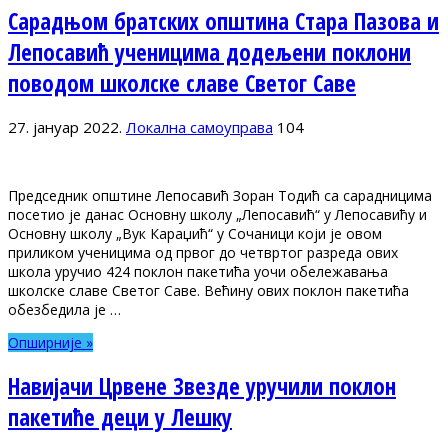
Сарадњом братских општина Стара Пазова и
Лепосавић ученицима додељени поклони
поводом школске славе Светог Саве
27. јануар 2022.
Локална самоуправа
104
Председник општине Лепосавић Зоран Тодић са сарадницима
посетио је данас Основну школу „Лепосавић“ у Лепосавићу и
Основну школу „Вук Караџић“ у Сочаници који је овом
приликом ученицима од првог до четвртог разреда ових
школа уручио 424 поклон пакетића уочи обележавања
школске славе Светог Саве. Већину ових поклон пакетића
обезбедила је …
Опширније »
Навијачи Црвене Звезде уручили поклон
пакетиће деци у Лешку