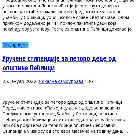
у посети општини Лепосавић који је овог пута донирао
поклон пакетиће за малишане из Предшколске установе
„Бамби“ у Сочаници, уочи школске славе Светог Саве. Овом
приликом додељено је 111 поклон пакетића деци која
похађају ову установу. Госте из општине Пећинци дочекао је
…
Опширније »
Уручене стипендије за петоро деце од
општине Пећинци
25. јануар 2022.
Локална самоуправа
136
Уручене стипендије за петоро деце од општине Пећинци
Поред поклон пакетића који су данас додељени деци из
Предшколаске установе „Бамби“ у Сочаници, општина
Пећинци обезбедила је и пет стипендија за децу без једног
или оба родитеља са територије општине Лепосавић.
Стипендије у износу од сто евра месечно на годину дана, …