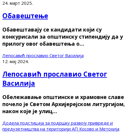
24. март 2025.
Обавештење
Обавештавају се кандидати који су
конкурисали за општинску стипендију да у
прилогу овог обавештења о…
Лепосавић прославио Светог Василија
12. мај 2024.
Лепосавић прославио Светог
Василија
Обележавање општинске и храмовне славе
почело је Светом Архијерејском литургијом,
након које је улиц…
Додела подстицаја за подршку развоју привреде и
предузетништва на територији АП Косово и Метохија