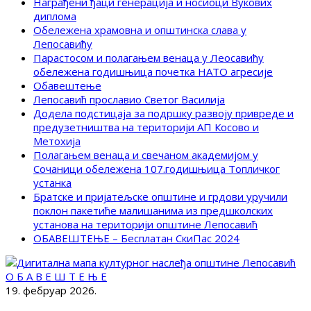
Награђени ђаци генерација и носиоци Вукових
диплома
Обележена храмовна и општинска слава у
Лепосавићу
Парастосом и полагањем венаца у Леосавићу
обележена годишњица почетка НАТО агресије
Обавештење
Лепосавић прославио Светог Василија
Додела подстицаја за подршку развоју привреде и
предузетништва на територији АП Косово и
Метохија
Полагањем венаца и свечаном академијом у
Сочаници обележена 107.годишњица Топличког
устанка
Братске и пријатељске општине и грдови уручили
поклон пакетиће малишанима из предшколских
установа на територији општине Лепосавић
ОБАВЕШТЕЊЕ – Бесплатан СкиПас 2024
О Б А В Е Ш Т Е Њ Е
19. фебруар 2026.