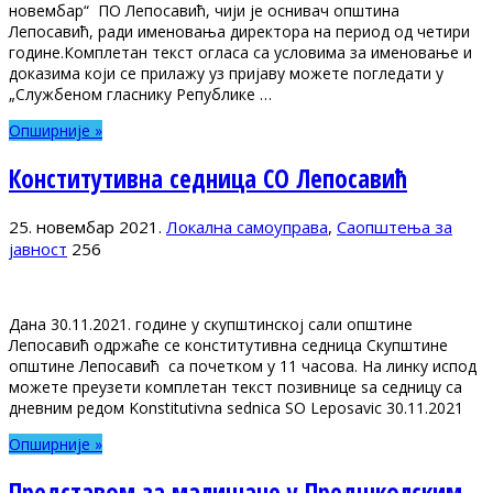
новембар“ ПО Лепосавић, чији је оснивач општина
Лепосавић, ради именовања директора на период од четири
године.Комплетан текст огласа са условима за именовање и
доказима који се прилажу уз пријаву можете погледати у
„Службеном гласнику Републике …
Опширније »
Конститутивна седница СО Лепосавић
25. новембар 2021.
Локална самоуправа
,
Саопштења за
јавност
256
Дана 30.11.2021. године у скупштинској сали општине
Лепосавић одржаће се конститутивна седница Скупштине
општине Лепосавић са почетком у 11 часова. На линку испод
можете преузети комплетан текст позивнице ѕа седницу са
дневним редом Konstitutivna sednica SO Leposavic 30.11.2021
Опширније »
Представом за малишане у Предшколским