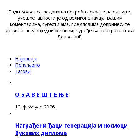
Ради бољег сагледавања потреба локалне заједнице,
учешће јавности је од великог значаја. Вашим
коментарима, сугестијама, предлозима допринесите
дефинисању заједничке визије уређења центра насеља
Лепосавић.
Најновије
Популарно
Тагови
О Б А В Е Ш Т Е Њ Е
19. фебруар 2026.
Награђени ђаци генерација и носиоци
Вукових диплома