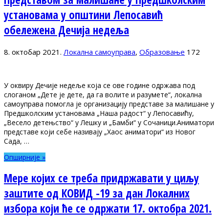
установама у општини Лепосавић
обележена Дечија недеља
8. октобар 2021.
Локална самоуправа
,
Образовање
172
У оквиру Дечије недеље која се ове године одржава под
слоганом „Дете је дете, да га волите и разумете“, локална
самоуправа помогла је организацију представе за малишане у
Предшколским установама „Наша радост“ у Лепосавићу,
„Весело детењство“ у Лешку и „Бамби“ у Сочаници.Aниматори
представе који себе називају „Хаос аниматори“ из Новог
Сада, …
Опширније »
Мере којих се треба придржавати у циљу
заштите од КОВИД -19 за дан Локалних
избора који ће се одржати 17. октобра 2021.