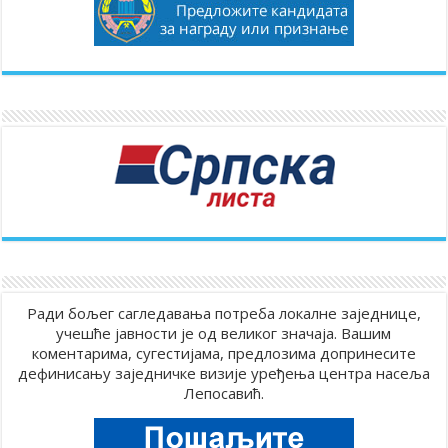
Ради бољег сагледавања потреба локалне заједнице,
учешће јавности је од великог значаја. Вашим
коментарима, сугестијама, предлозима допринесите
дефинисању заједничке визије уређења центра насеља
Лепосавић.