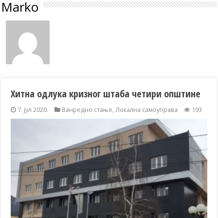
Marko
Хитна одлука кризног штаба четири општине
7. јул 2020.
Ванредно стање
,
Локална самоуправа
193