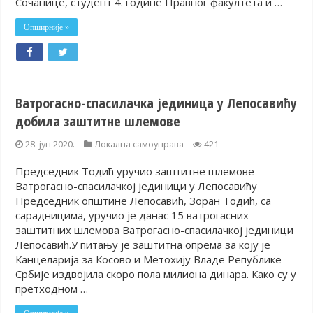
Сочанице, студент 4. године Правног факултета и …
Опширније »
Ватрогасно-спасилачка јединица y Лепосавићy
добила заштитне шлемове
28. јун 2020.
Локална самоуправа
421
Председник Тодић уручио заштитнe шлемовe
Ватрогасно-спасилачкој јединици y Лепосавићy
Председник општине Лепосавић, Зоран Тодић, са
сарадницима, уручио је данас 15 ватрогасних
заштитних шлемова Ватрогасно-спасилачкој јединици
Лепосавић.У питању је заштитна опрема за коју је
Канцеларија за Косово и Метохију Владе Републике
Србије издвојила скоро пола милиона динара. Како су у
претходном …