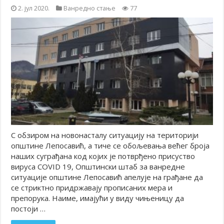
2. јул 2020.
Ванредно стање
77
С обзиром на новонасталу ситуацију на територији
општине Лепосавић, а тиче се обољевања већег броја
наших суграђана код којих је потврђено присуство
вируса COVID 19, Општински штаб за ванредне
ситуације општине Лепосавић апелује на грађане да
се стриктно придржавају прописаних мера и
препорука. Наиме, имајући у виду чињеницу да
постоји …