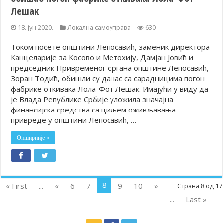
Лешак
18. јун 2020.
Локална самоуправа
630
Током посете општини Лепосавић, заменик директора
Канцеларије за Косово и Метохију, Дамјан Јовић и
председник Привременог органа општине Лепосавић,
Зоран Тодић, обишли су данас са сарадницима погон
фабрике откивака Лола-Фот Лешак. Имајући у виду да
је Влада Републике Србије уложила значајна
финансијска средства са циљем оживљавања
привреде у општини Лепосавић, …
Опширније »
8
« First
...
«
6
7
9
10
»
Страна 8 од 17
...
Last »