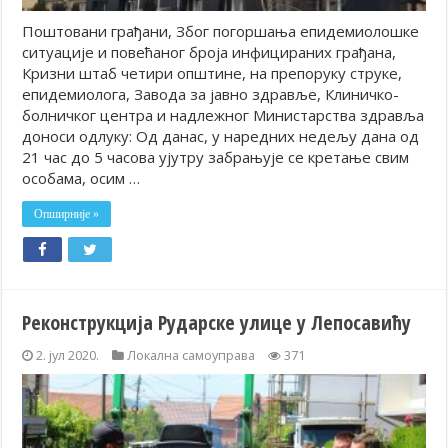
Поштовани грађани, Због погоршања епидемиолошке
ситуације и повећаног броја инфицираних грађана,
Кризни штаб четири општине, на препоруку струке,
епидемиолога, Завода за јавно здравље, Клиничко-
болничког центра и надлежног Министарства здравља
доноси одлуку: Од данас, у наредних недељу дана од
21 час до 5 часова ујутру забрањује се кретање свим
особама, осим …
Опширније »
Реконструкција Рударске улице у Лепосавићу
2. јул 2020.
Локална самоуправа
371