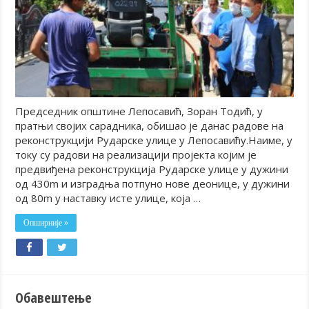
Председник општине Лепосавић, Зоран Тодић, у
пратњи својих сарадника, обишао је данас радове на
реконструкцији Рударске улице у Лепосавићу.Наиме, у
току су радови на реализацији пројекта којим је
предвиђена реконструкција Рударске улице у дужини
од 430m и изградња потпуно нове деонице, у дужини
од 80m у наставку исте улице, која …
Опширније »
Обавештење