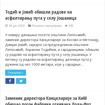
Тодић и Јовић обишли радове на
асфалтирању пута у селу Јошаница
18. јун 2020.
Локална самоуправа
395
У оквиру данашње посете општини Лепосавић,
заменик директора Канцеларије за Косово и Метохију,
Дамјан Јовић, заједно са председником општине
Лепосавић, Зораном Тодићем, и сарадницима, обишли
су радове на асфалтирању пута у селу Јошаница. У
питању су радови на асфалтирању деонице пута у
дужини од око 1000 метара, које у сарадњи …
Опширније »
Заменик директора Канцеларије за КиМ
обишао погон фабрике откивака Лола-Фот