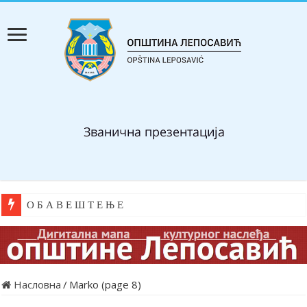
О Б А В Е Ш Т Е Њ Е
Насловна
/
Marko (page 8)