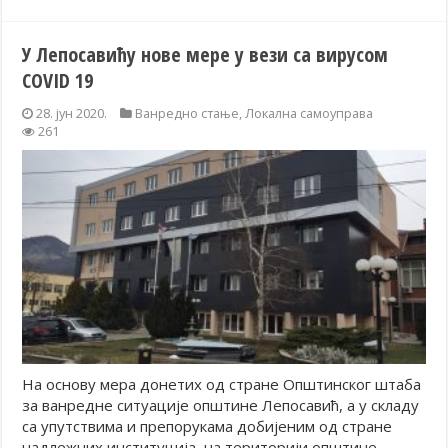
У Лепосавићу нове мере у вези са вирусом
COVID 19
28. јун 2020.
Ванредно стање
,
Локална самоуправа
261
На основу мера донетих од стране Општинског штаба
за ванредне ситуације општине Лепосавић, а у складу
са упутствима и препорукама добијеним од стране
надлежних институција, на територији општине