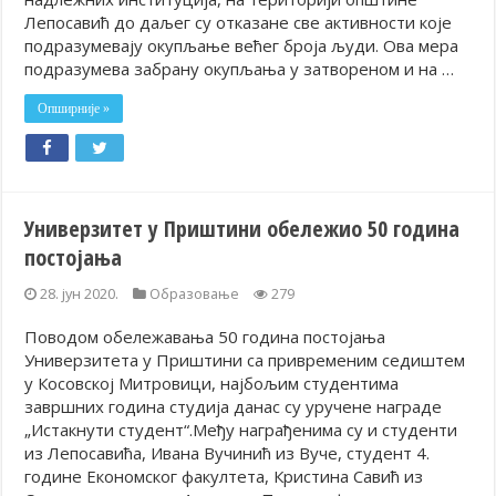
Лепосавић до даљег су отказане све активности које
подразумевају окупљање већег броја људи. Ова мера
подразумева забрану окупљања у затвореном и на …
Опширније »
Универзитет у Приштини обележио 50 година
постојања
28. јун 2020.
Образовање
279
Поводом обележавања 50 година постојања
Универзитета у Приштини са привременим седиштем
у Косовској Митровици, најбољим студентима
завршних година студија данас су уручене награде
„Истакнути студент“.Међу награђенима су и студенти
из Лепосавића, Ивана Вучинић из Вуче, студент 4.
године Економског факултета, Кристина Савић из