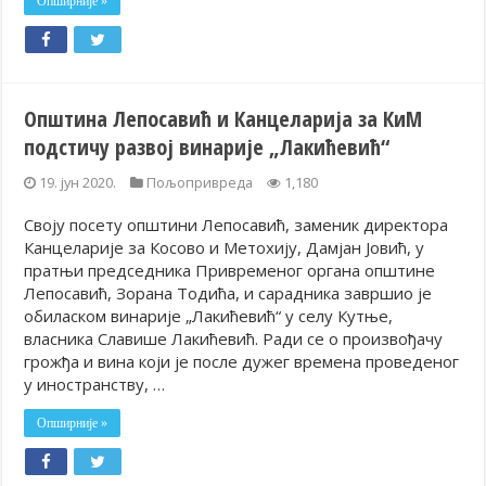
Опширније »
Општина Лепосавић и Канцеларија за КиМ
подстичу развој винарије „Лакићевић“
19. јун 2020.
Пољопривреда
1,180
Своју посету општини Лепосавић, заменик директора
Канцеларије за Косово и Метохију, Дамјан Јовић, у
пратњи председника Привременог органа општине
Лепосавић, Зорана Тодића, и сарадника завршио је
обиласком винарије „Лакићевић“ у селу Кутње,
власника Славише Лакићевић. Ради се о произвођачу
грожђа и вина који је после дужег времена проведеног
у иностранству, …
Опширније »