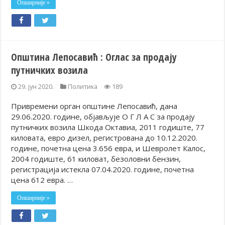
Опширније »
Општина Лепосавић : Оглас за продају
путничких возила
29. јун 2020.
Политика
189
Привремени орган општине Лепосавић, дана
29.06.2020. године, објављује О Г Л А С за продају
путничких возила Шкода Октавиа, 2011 годиште, 77
киловата, евро дизел, регистрованa до 10.12.2020.
године, почетна цена 3.656 евра, и Шевролет Калос,
2004 годиште, 61 киловат, безоловни бензин,
регистрација истекла 07.04.2020. године, почетна
цена 612 евра. …
Опширније »