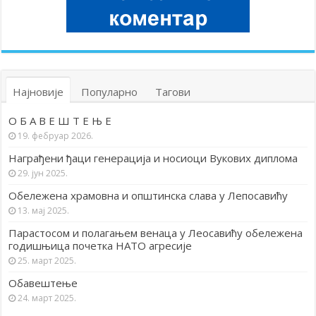
Најновије
Популарно
Тагови
О Б А В Е Ш Т Е Њ Е
19. фебруар 2026.
Награђени ђаци генерација и носиоци Вукових диплома
29. јун 2025.
Обележена храмовна и општинска слава у Лепосавићу
13. мај 2025.
Парастосом и полагањем венаца у Леосавићу обележена
годишњица почетка НАТО агресије
25. март 2025.
Обавештење
24. март 2025.