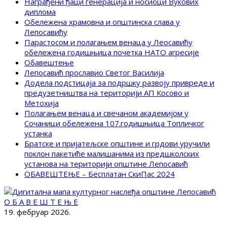
Награђени ђаци генерација и носиоци Вукових
диплома
Обележена храмовна и општинска слава у
Лепосавићу
Парастосом и полагањем венаца у Леосавићу
обележена годишњица почетка НАТО агресије
Обавештење
Лепосавић прославио Светог Василија
Додела подстицаја за подршку развоју привреде и
предузетништва на територији АП Косово и
Метохија
Полагањем венаца и свечаном академијом у
Сочаници обележена 107.годишњица Топличког
устанка
Братске и пријатељске општине и грдови уручили
поклон пакетиће малишанима из предшколских
установа на територији општине Лепосавић
ОБАВЕШТЕЊЕ – Бесплатан СкиПас 2024
О Б А В Е Ш Т Е Њ Е
19. фебруар 2026.