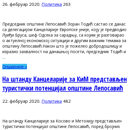
26. фебруар 2020.
Политика
263
Председник општине Лепосавић Зоран Тодић састао се данас
са делегацијом Канцеларије Европске уније, коју је предводио
Луиђи Бруса, шеф Одсека за сарадњу, са којим је разговарао
о актуелној економској ситуацији и другим важним темама за
општину Лепосавић.Након што је пожелео добродошлицу и
изразио захвалност на данашњој посети, председник Тодић и
…
Опширније »
На штанду Канцеларије за КиМ представљен
туристички потенцијал општине Лепосавић
22. фебруар 2020.
Политика
482
На штанду Канцеларије за Косово и Метохију представљен
туристички потенцијал општине Лепосавић, поред бројних