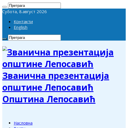
Субота, 8.август 2026
Контакти
English
Званична презентација
општине Лепосавић
Општина Лепосавић
Насловна