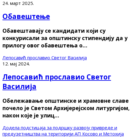
24. март 2025.
Обавештење
Обавештавају се кандидати који су
конкурисали за општинску стипендију да у
прилогу овог обавештења о…
Лепосавић прославио Светог Василија
12. мај 2024.
Лепосавић прославио Светог
Василија
Обележавање општинске и храмовне славе
почело је Светом Архијерејском литургијом,
након које је улиц…
Додела подстицаја за подршку развоју привреде и
предузетништва на територији АП Косово и Метохија