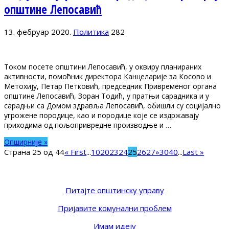
општине Лепосавић
13. фебруар 2020.
Политика
282
Током посете општини Лепосавић, у оквиру планираних
активности, помоћник директора Канцеларије за Косово и
Метохију, Петар Петковић, председник Привременог органа
општине Лепосавић, Зоран Тодић, у пратњи сарадника и у
сарадњи са Домом здравља Лепосавић, обишли су социјално
угрожене породице, као и породице које се издржавају
приходима од пољопривредне производње и …
Опширније »
Страна 25 од 44
« First
...
10
20
23
24
25
26
27
»
30
40
...
Last »
Питајте општинску управу
Пријавите комунални проблем
Имам идеју