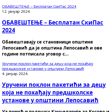
ОБАВЕШТЕЊЕ – Бесплатан СкиПас 2024
12. јануар 2024.
ОБАВЕШТЕЊЕ – Бесплатан СкиПас
2024
Обавештавају се становници општине
Лепосавић да је општина Лепосавић и ове
године потписала уговор с…
Уручени поклон пакетићи за децу која не похађају
предшколске установе у општини Лепосавић
4. јануар 2024.
Уручени поклон пакетићи за децу
која не похађају предшколске
установе у општини Лепосавић
Уз помоћ и подршку Канцеларије за Косово и