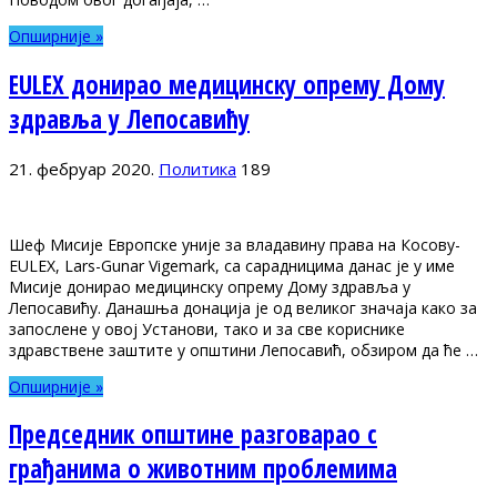
Опширније »
EULEX донирао медицинску опрему Дому
здравља у Лепосавићу
21. фебруар 2020.
Политика
189
Шеф Мисије Европске уније за владавину права на Косову-
EULEX, Lars-Gunar Vigemark, са сарадницима данас је у име
Мисије донирао медицинску опрему Дому здравља у
Лепосавићу. Данашња донација је од великог значаја како за
запослене у овој Установи, тако и за све кориснике
здравствене заштите у општини Лепосавић, обзиром да ће …
Опширније »
Председник општине разговарао с
грађанима о животним проблемима