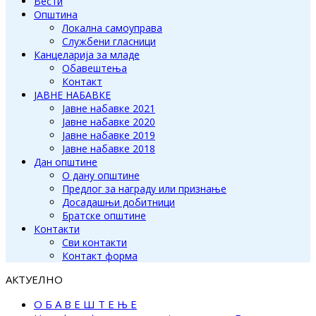
Вести
Општина
Локална самоуправа
Службени гласници
Канцеларија за младе
Обавештења
Контакт
ЈАВНЕ НАБАВКЕ
Јавне набавке 2021
Јавне набавке 2020
Јавне набавке 2019
Јавне набавке 2018
Дан општине
О дану општине
Предлог за награду или признање
Досадашњи добитници
Братске општине
Контакти
Сви контакти
Контакт форма
АКТУЕЛНО
О Б А В Е Ш Т Е Њ Е