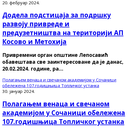
20. фебруар 2024.
Додела подстицаја за подршку
развоју привреде и
предузетништва на територији АП
Косово и Метохија
Привремени орган општине Лепосавић
обавештава све заинтересоване да је данас,
20.02.2024. године, ра…
Полагањем венаца и свечаном академијом у Сочаници
обележена 107.годишњица Топличког устанка
30. јануар 2024.
Полагањем венаца и свечаном
академијом у Сочаници обележена
107.годишњица Топличког устанка