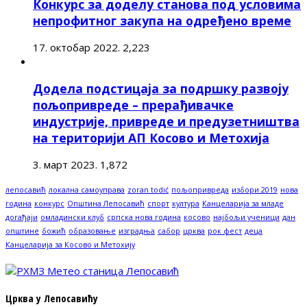
Конкурс за доделу станова под условима
непрофитног закупа на одређено време
17. октобар 2022.
2,223
Додела подстицаја за подршку развоју
пољопривреде – прерађивачке
индустрије, привреде и предузетништва
на територији АП Косово и Метохија
3. март 2023.
1,872
лепосавић
локална самоуправа
zoran todić
пољопривреда
избори 2019
нова
година
конкурс
Општина Лепосавић
спорт
култура
Канцеларија за младе
догађаји
омладински клуб
српска нова година
косово
најбољи ученици
дан
општине
божић
образовање
изградња
сабор
црква
рок фест
деца
Канцеларија за Косово и Метохију
Црква у Лепосавићу