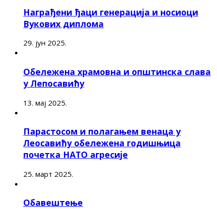
Награђени ђаци генерација и носиоци
Вукових диплома
29. јун 2025.
Обележена храмовна и општинска слава
у Лепосавићу
13. мај 2025.
Парастосом и полагањем венаца у
Леосавићу обележена годишњица
почетка НАТО агресије
25. март 2025.
Обавештење