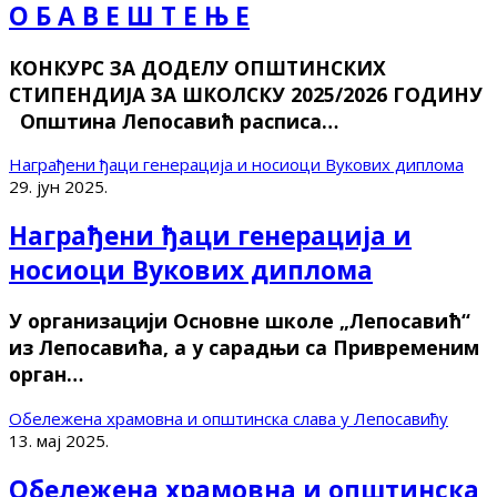
О Б А В Е Ш Т Е Њ Е
КОНКУРС ЗА ДОДЕЛУ ОПШТИНСКИХ
СТИПЕНДИЈА ЗА ШКОЛСКУ 2025/2026 ГОДИНУ
Општина Лепосавић расписа…
Награђени ђаци генерација и носиоци Вукових диплома
29. јун 2025.
Награђени ђаци генерација и
носиоци Вукових диплома
У организацији Основне школе „Лепосавић“
из Лепосавића, а у сарадњи са Привременим
орган…
Обележена храмовна и општинска слава у Лепосавићу
13. мај 2025.
Обележена храмовна и општинска