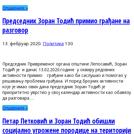
Опширније »
Председник Зоран Тодић примио грађане на
разговор
13. фебруар 2020.
Политика
130
Председник Привременог органа општине Лепосавић, Зоран
Тодић је и данас 13.02.2020.године у оквиру редовних
активности примио грађане како би саслушао и помогао у
решавању проблема грађана. И поред бројних активности
које је имао ових дана председник Зоран Тодић је
приоритетно уврстио у свој календар активности као обавезу
да разговара …
Опширније »
Петар Петковић и Зоран Тодић обишли
социјално угрожене породице на територији