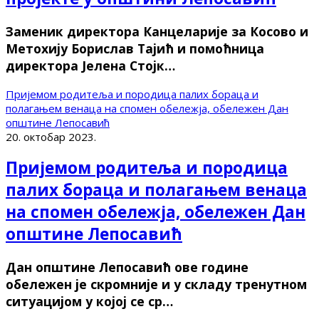
Заменик директора Канцеларије за Косово и
Метохију Борислав Тајић и помоћница
директора Јелена Стојк…
Пријемом родитеља и породица палих бораца и
полагањем венаца на спомен обележја, обележен Дан
општине Лепосавић
20. октобар 2023.
Пријемом родитеља и породица
палих бораца и полагањем венаца
на спомен обележја, обележен Дан
општине Лепосавић
Дан општине Лепосавић ове године
обележен је скромније и у складу тренутном
ситуацијом у којој се ср…