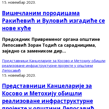
15. новембар 2023.
Вишечланим породицама
Ракићевић и Вуловић изгадиће се
нове куће
Председник Привременог органа општине
Лепосавић Зоран Тодић са сарадницима,
заједно са замеником дир…
Представници Канцеларије за Косово и Метохију обишли
реализоване инфраструктурне пројекте у општини
Лепосавић
15. новембар 2023.
Представници Канцеларије за
Косово и Метохију обишли
реализоване инфраструктурне
пројекте у општини Лепосавић