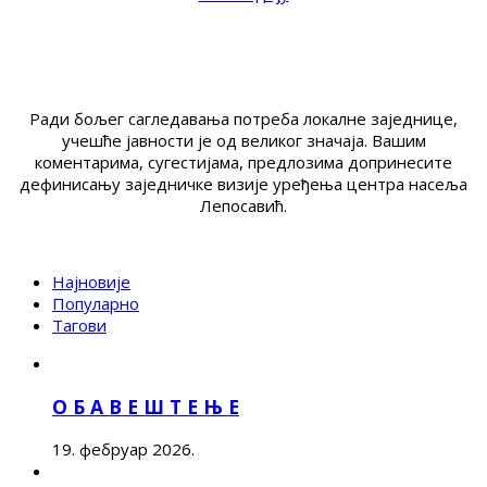
Ради бољег сагледавања потреба локалне заједнице,
учешће јавности је од великог значаја. Вашим
коментарима, сугестијама, предлозима допринесите
дефинисању заједничке визије уређења центра насеља
Лепосавић.
Најновије
Популарно
Тагови
О Б А В Е Ш Т Е Њ Е
19. фебруар 2026.