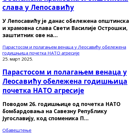
слава у Лепосавићу
У Лепосавићу је данас обележена општинска
и храмовна слава Свети Василије Острошки,
заштитник ове на…
Парастосом и полагањем венаца у Леосавићу обележена
годишњица почетка НАТО агресије
25. март 2025.
Парастосом и полагањем венаца у
Леосавићу обележена годишњица
почетка НАТО агресије
Поводом 26. годишњице од почетка НАТО
бомбардовања на Савезну Републику
Југославију, код споменика П…
Обавештење