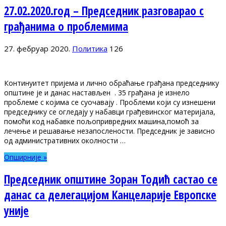
27.02.2020.год – Председник разговарао с
грађанима о проблемима
27. фебруар 2020.
Политика
126
Континуитет пријема и лично обраћање грађана председнику
општине је и данас настављен . 35 грађана је изнело
проблеме с којима се суочавају . Проблеми који су изнешени
председнику се огледају у набавци грађевинског материјала,
помоћи код набавке пољопривредних машина,помоћ за
лечење и решавање незапослености. Председник је зависно
од административних околности …
Опширније »
Председник општине Зоран Тодић састао се
данас са делегацијом Канцеларије Европске
уније