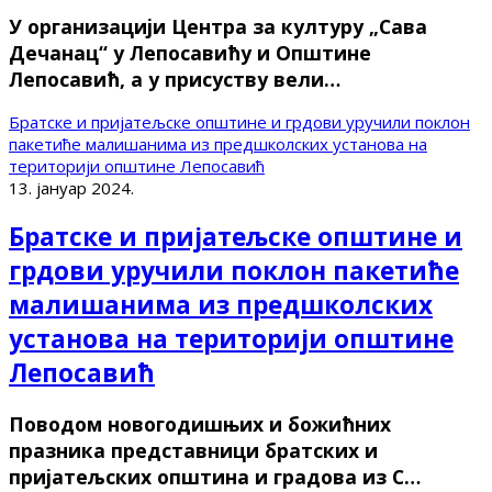
У организацији Центра за културу „Сава
Дечанац“ у Лепосавићу и Општине
Лепосавић, а у присуству вели…
Братске и пријатељске општине и грдови уручили поклон
пакетиће малишанима из предшколских установа на
територији општине Лепосавић
13. јануар 2024.
Братске и пријатељске општине и
грдови уручили поклон пакетиће
малишанима из предшколских
установа на територији општине
Лепосавић
Поводом новогодишњих и божићних
празника представници братских и
пријатељских општина и градова из С…