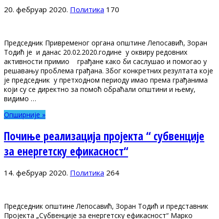
20. фебруар 2020.
Политика
170
Председник Привременог органа општине Лепосавић, Зоран
Тодић је и данас 20.02.2020.године у оквиру редовних
активности примио грађане како би саслушао и помогао у
решавању проблема грађана. Због конкретних резултата које
је председник у претходном периоду имао према грађанима
који су се директно за помоћ обраћали општини и њему,
видимо …
Опширније »
Почиње реализација пројекта “ субвенције
за енергетску ефикасност“
14. фебруар 2020.
Политика
264
Председник општине Лепосавић, Зоран Тодић и представник
Пројекта „Субвенције за енергетску ефикасност“ Марко