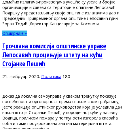
домаћих излагача-произвођача учешће су узеле и бројне
организације и савези са територије општине Лепосавић .
Подршку у представљању своје општине излагачима дао и
Председник Привременог органа општине Лепосавић гдин
Зоран Тодић. Директор Канцеларије за Косово и …
Опширније »
Трочлана комисија општинске управе
Лепосавић процењује штету на кући
Стојанке Пешић
21. фебруар 2020.
Политика
180
Доказ да локална самоуправа у сваком тренутку показује
посвећеност и одговорност према сваком свом грађанину,
јесте реакција општинског руководства која је уследила дан
након што је Стојанки Пешић, у породичној кући у насељу
Водица, приликом пожара у потпуности изгорела спаваћа
соба и тиме проузрокована знатна материјална штета.
Поводом овог догађаја, …