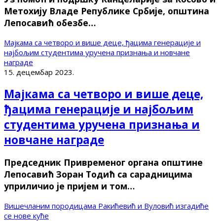
Метохију Владе Републике Србије, општина
Лепосавић обезбе…
Мајкама са четворо и више деце, ђацима генерације и
најбољим студентима уручена признања и новчане
награде
15. децембар 2023.
Мајкама са четворо и више деце,
ђацима генерације и најбољим
студентима уручена признања и
новчане награде
Председник Привременог органа општине
Лепосавић Зоран Тодић са сарадницима
уприличио је пријем и том…
Вишечланим породицама Ракићевић и Вуловић изгадиће
се нове куће