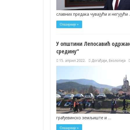
славних предака чувајући и негујући
Опширније »
У општини Лепосавић одржан
средину“
15. април 2022.
Догађаји
,
Екологија
грађевинско земљиште и …
Опширније »