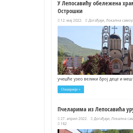
У Лепосавићу обележена хра
Острошки
12. мај 2022.
Догађаји
,
Локална самоу
учешће узео велики број деце и ме
Опширније »
Пчеларима из Лепосавића ур
27. април 2022.
Догађаји
,
Локална са
182