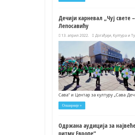
Дечији карневал „Чуј свете –
Лепосавићу
13. април 2022.
Догађаји
,
Култура и Т
Сава“ и Центар за културу „Сава Де
Опширније »
Одржана аудиција за највећ
ритму Европе“