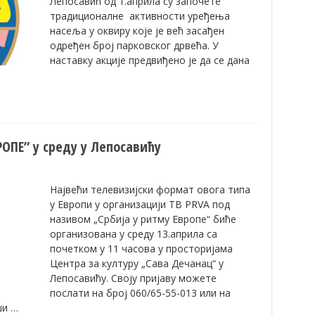
Лепосавић од 1.априла су започете
традиционалне активности уређења
насеља у оквиру које је већ засађен
одређен број парковског дрвећа. У
наставку акције предвиђено је да се дана
…
РОПЕ” у среду у Лепосавићу
Највећи телевизијски формат овога типа
у Европи у организацији ТВ PRVA под
називом „Србија у ритму Европе“ биће
организована у среду 13.априла са
почетком у 11 часова у просторијама
Центра за културу „Сава Дечанац“ у
Лепосавићу. Своју пријаву можете
послати на број 060/65-55-013 или на
ши …