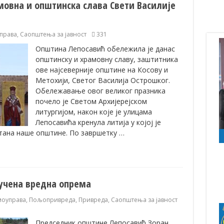
мовна и општинска слава Свети Василије
права
,
Саопштења за јавност
331
Општина Лепосавић обележила је данас
општинску и храмовну славу, заштитника
ове најсеверније општине на Косову и
Метохији, Светог Василија Острошког.
Обележавање овог великог празника
почело је Светом Архијерејском
литургијом, након које је улицама
Лепосавића кренула литија у којој је
штана наше општине. По завршетку …
учена вредна опрема
моуправа
,
Пољопривреда
,
Привреда
,
Саопштења за јавност
Председник општине Лепосавић Зоран