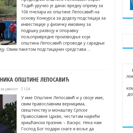
Тодић уручио је данас вредну опрему за
106 пчелара из општине Лепосавић на
основу Конкурса за доделу подстицаја за
инвестиције у физичку имовину за
подршку развоју и опоравку
пољопривредне производње који
општина Лепосавић спроводи у сарадњи
ју. Овим пакетом подстицајних средстава …
ло
ДНИКА ОПШТИНЕ ЛЕПОСАВИЋ
ко
а јавност
124
до
У име Општине Лепосавић и у своје име,
свим православним верницима,
свештенству и монаштву Српске
Православне Цркве, честитам највећи
хришћански празник – Васкрс. Нека нам
Господ Бог подари снаге и воље да