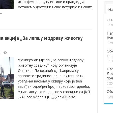
истрајемо на путу истине и правде, да
останемо достојни наше историје и наших
На
 …
О Б
19
Наг
а акција „За лепшу и здраву животну
Вук
29
Обе
149
сла
У оквиру акције за „За лепшу и здраву
13
животну средину“ коју организује
Пар
Општина Лепосавић од 1.априла су
Ле
започете традиционалне активности
поч
уређења насеља у оквиру које је већ
25
засађен одређен број парковског дрвећа.
Об
У наставку акције, а све у сарадњи са ЈКП
„24 новембар“ и ЈП „Дирекција за
24