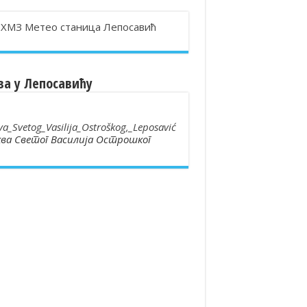
ва у Лепосавићу
ва Светог Василија Острошког