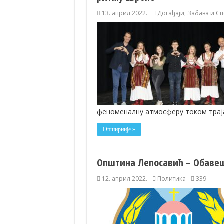
13. април 2022.
Догађаји
,
Забава и Сп
феноменалну атмосферу током траја
Опширније »
Општина Лепосавић – Oбавеш
12. април 2022.
Политика
339