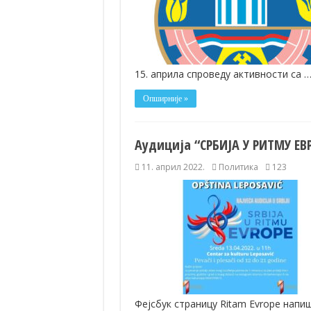
15. априла спроведу активности са 
Опширније »
Аудиција “СРБИЈА У РИТМУ ЕВ
11. април 2022.
Политика
123
Фејсбук страницу Ritam Evrope напи