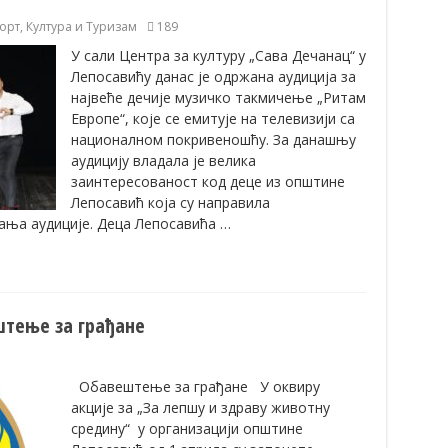
орт
,
Култура и Туризам
189
У сали Центра за културу „Сава Дечанац“ у
Лепосавићу данас је одржана аудиција за
највеће дечије музичко такмичење „Ритам
Европе“, које се емитује на телевизији са
националном покривеношћу. За данашњу
аудицију владала је велика
заинтересованост код деце из општине
Лепосавић која су направила
ња аудиције. Деца Лепосавића …
тење за грађане
Обавештење за грађане У оквиру
акције за „За лепшу и здраву животну
средину“ у организацији општине