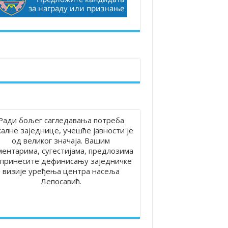
Ради бољег сагледавања потреба
калне заједнице, учешће јавности је
од великог значаја. Вашим
ментарима, сугестијама, предлозима
принесите дефинисању заједничке
визије уређења центра насеља
Лепосавић.