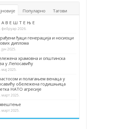
јновије
Популарно
Тагови
 А В Е Ш Т Е Њ Е
. фебруар 2026.
рађени ђаци генерација и носиоци
ових диплома
. јун 2025.
лежена храмовна и општинска
ва у Лепосавићу
. мај 2025.
астосом и полагањем венаца у
осавићу обележена годишњица
етка НАТО агресије
. март 2025.
авештење
. март 2025.