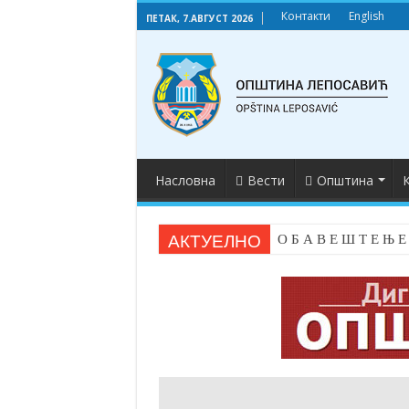
Контакти
English
ПЕТАК, 7.АВГУСТ 2026
Насловна
Вести
Општина
К
АКТУЕЛНО
О Б А В Е Ш Т Е Њ Е