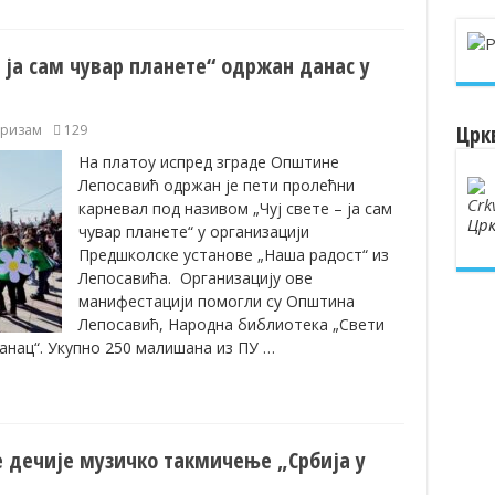
 ја сам чувар планете“ одржан данас у
Црк
уризам
129
На платоу испред зграде Општине
Лепосавић одржан је пети пролећни
карневал под називом „Чуј свете – ја сам
Црк
чувар планете“ у организацији
Предшколске установе „Наша радост“ из
Лепосавића. Организацију ове
манифестацији помогли су Општина
Лепосавић, Народна библиотека „Свети
чанац“. Укупно 250 малишана из ПУ …
е дечије музичко такмичење „Србија у