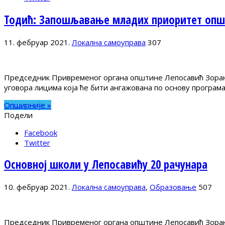
Тодић: Запошљавање младих приоритет општ
11. фебруар 2021.
Локална самоуправа
307
Председник Привременог органа општине Лепосавић Зоран 
уговора лицима која ће бити ангажована по основу програма
Опширније »
Подели
Facebook
Twitter
Основној школи у Лепосавићу 20 рачунара
10. фебруар 2021.
Локална самоуправа
,
Образовање
507
Председник Привременог органа општине Лепосавић Зоран 