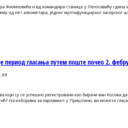
ра Филиповића и вд командира станице у Лепосавићу гдина 
му од пет алкометара, једног мултифункцијског ласерског ш
е период гласања путем поште почео 2. фебруа
т
69
 који су се успешно регистровали као бирачи ван Косова да
стић? На изборима за парламент у Приштини, ви можете гласа