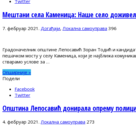
Twitter
Мештани села Каменица: Наше село доживело
7. фебруар 2021.
Догађаји
,
Локална самоуправа
396
Градоначелник општине Лепосавић Зоран Тодић и кандидат
пешачком мосту у селу Каменица, који је најближа комуник
стварамо услове за …
Опширније »
Подели
Facebook
Twitter
Општина Лепосавић донирала опрему полициј
4. фебруар 2021.
Локална самоуправа
273