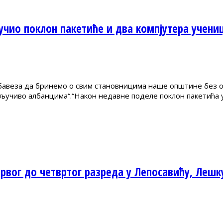
чио поклон пакетиће и два компјутера учени
бавеза да бринемо о свим становницима наше општине без об
скључиво албанцима“.“Након недавне поделе поклон пакетића 
рвог до четвртог разреда у Лепосавићу, Лешк