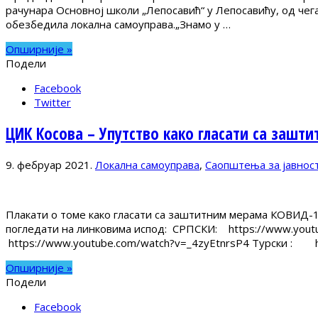
рачунара Основној школи „Лепосавић“ у Лепосавићу, од чег
обезбедила локална самоуправа.„Знамо у …
Опширније »
Подели
Facebook
Twitter
ЦИК Косова – Упутство како гласати са зашт
9. фебруар 2021.
Локална самоуправа
,
Саопштења за јавнос
Плакати о томе како гласати са заштитним мерама КОВИД-19
погледати на линковима испод: СРПСКИ: https://www.you
https://www.youtube.com/watch?v=_4zyEtnrsP4 Турски : 
Опширније »
Подели
Facebook