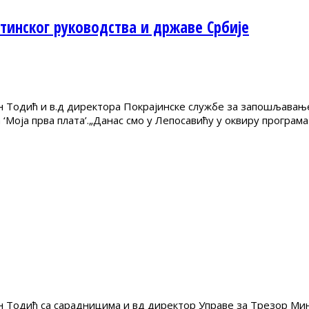
инског руководства и државе Србије
Тодић и в.д директора Покрајинске службе за запошљавање
 ‘Моја прва плата’.„Данас смо у Лепосавићу у оквиру програм
Тодић са сарадницима и вд директор Управе за Трезор Мини