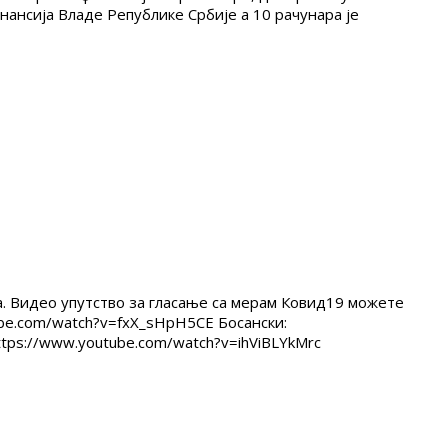
нансија Владе Републике Србије а 10 рачунара је
а. Видео упутство за гласање са мерам Ковид19 можете
ube.com/watch?v=fxX_sHpH5CE Босански:
ps://www.youtube.com/watch?v=ihViBLYkMrc