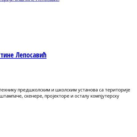
штине Лепосавић
технику предшколским и школским установа са територије
тампаче, скенере, пројекторе и осталу компјутерску