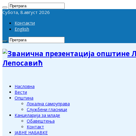
Субота, 8.август 2026
Контакти
English
Лепосавић
Насловна
Вести
Општина
Локална самоуправа
Службени гласници
Канцеларија за младе
Обавештења
Контакт
ЈАВНЕ НАБАВКЕ