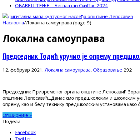
ОБАВЕШТЕЊЕ – Бесплатан СкиПас 2024
Насловна
/
Локална самоуправа (page 9)
Локална самоуправа
Председник Тодић уручио је опрему предшко
12. фебруар 2021.
Локална самоуправа
,
Образовање
292
Председник Привременог органа општине Лепосавић Зоран 
општине Лепосавић.„Данас смо предшколским и школским ус
опрему, као и белу технику предшколским установама како 
Опширније »
Подели
Facebook
Twitter