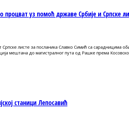
 процват уз помоћ државе Србије и Српске ли
 Српске листе за посланика Славко Симић са сарадницима о
ација мештана до магистралног пута од Рашке према Косовск
ској станици Лепосавић