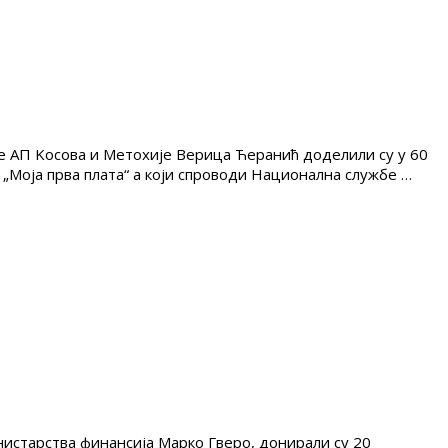
 АП Kосова и Метохије Верица Ћеранић доделили су у 60
а „Моја прва плата“ а који спроводи Национална службе …
старства финансија Марко Гверо, донирали су 20