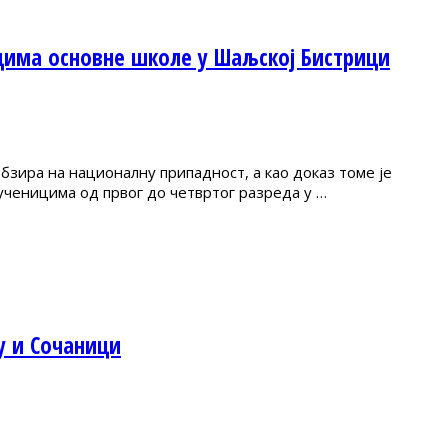
цима основне школе у Шаљској Бистрици
зира на националну припадност, а као доказ томе је
ученицима од првог до четвртог разреда у …
у и Сочаници