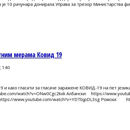
а је 10 рачунара донирала Управа за трезор Министарства фи
итним мерама Ковид 19
т
140
 и како гласати за гласаче заражене КОВИД-19 на пет језик
tube.com/watch?v=ONw0Cgc2kxk Албански: https://www.yout
https://www.youtube.com/watch?v=YDTbjpDL3sg Ромски: htt