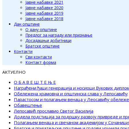
Јавне набавке 2021
Јавне набавке 2020
Јавне набавке 2019
Јавне набавке 2018
Дан општине
О дану општине
Предлог за награду или признање
Досадашњи добитници
Братске општине
Контакти
Сви контакти
Контакт форма
АКТУЕЛНО
О Б А В Е Ш Т Е Њ Е
Награђени ђаци генерација и носиоци Вукових дипло
Обележена храмовна и општинска слава у Лепосавићу
Парастосом и полагањем венаца у Леосавићу обележ
Обавештење
Лепосавић прославио Светог Василија
Додела подстицаја за подршку развоју привреде и п
Полагањем венаца и свечаном академијом у Сочаници
Братске и пријатељске општине и грдови уручили по