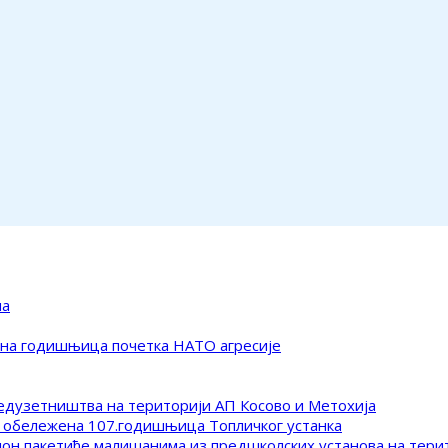
ма
ена годишњица почетка НАТО агресије
редузетништва на територији АП Косово и Метохија
 обележена 107.годишњица Топличког устанка
клон пакетиће малишанима из предшколских установа на тер