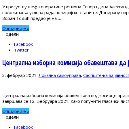
У присуству шефа оперативе региона Север гдина Александ
побољшања услова рада полицијске станице. Донирану опре
Зоран Тодић предао је на …
Опширније »
Подели
Facebook
Twitter
Централна изборна комисија обавештава да ј
3. фебруар 2021.
Локална самоуправа
,
Саопштења за јавнос
Централна изборна комисија обавештава подносиоце пријава
завршава се 12. фебруара 2021. Како попунити гласачки ли
Опширније »
Подели
Facebook