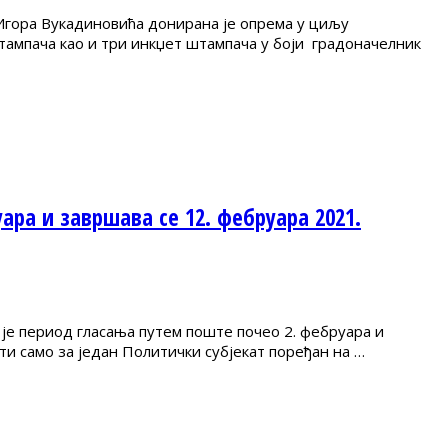
Игора Вукадиновића донирана је опрема у циљу
тампача као и три инкџет штампача у боји градоначелник
ра и завршава се 12. фебруара 2021.
 је период гласања путем поште почео 2. фебруара и
ти само за један Политички субјекат поређан на …