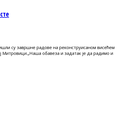
сте
бишли су завршне радове на реконструисаном висећем
ој Митровици.„Наша обавеза и задатак је да радимо и