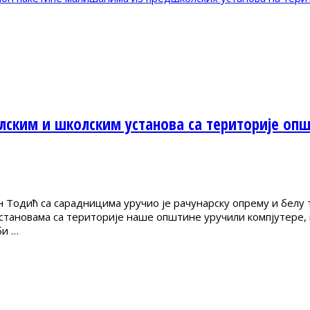
лским и школским установа са територије оп
Тодић са сарадницима уручио је рачунарску опрему и белу 
тановама са територије наше општине уручили компјутере, ш
би …