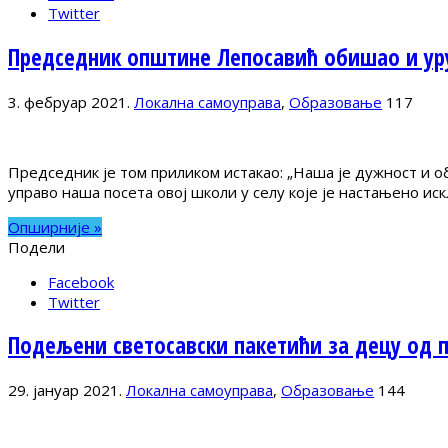
Twitter
Председник општине Лепосавић обишао и уру
3. фебруар 2021.
Локална самоуправа
,
Образовање
117
Председник је том приликом истакао: „Наша је дужност и о
управо наша посета овој школи у селу које је настањено и
Опширније »
Подели
Facebook
Twitter
Подељени светосавски пакетићи за децу од п
29. јануар 2021.
Локална самоуправа
,
Образовање
144